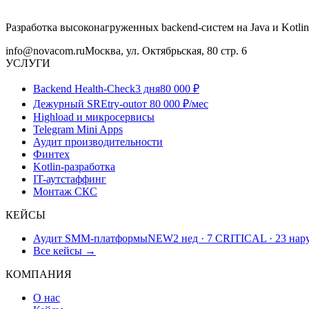
Разработка высоконагруженных backend-систем на Java и Kotlin
info@novacom.ru
Москва, ул. Октябрьская, 80 стр. 6
УСЛУГИ
Backend Health-Check
3 дня
80 000 ₽
Дежурный SRE
try-out
от 80 000 ₽/мес
Highload и микросервисы
Telegram Mini Apps
Аудит производительности
Финтех
Kotlin-разработка
IT-аутстаффинг
Монтаж СКС
КЕЙСЫ
Аудит SMM-платформы
NEW
2 нед · 7 CRITICAL · 23 на
Все кейсы →
КОМПАНИЯ
О нас