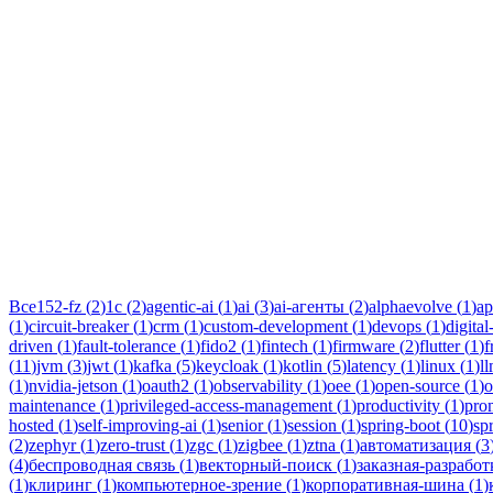
Тег:
kaf
Статьи по теме «kafka»: практические разборы, кейсы и руково
Все
152-fz
(
2
)
1c
(
2
)
agentic-ai
(
1
)
ai
(
3
)
ai-агенты
(
2
)
alphaevolve
(
1
)
ap
(
1
)
circuit-breaker
(
1
)
crm
(
1
)
custom-development
(
1
)
devops
(
1
)
digital
driven
(
1
)
fault-tolerance
(
1
)
fido2
(
1
)
fintech
(
1
)
firmware
(
2
)
flutter
(
1
)
f
(
11
)
jvm
(
3
)
jwt
(
1
)
kafka
(
5
)
keycloak
(
1
)
kotlin
(
5
)
latency
(
1
)
linux
(
1
)
l
(
1
)
nvidia-jetson
(
1
)
oauth2
(
1
)
observability
(
1
)
oee
(
1
)
open-source
(
1
)
o
maintenance
(
1
)
privileged-access-management
(
1
)
productivity
(
1
)
pro
hosted
(
1
)
self-improving-ai
(
1
)
senior
(
1
)
session
(
1
)
spring-boot
(
10
)
sp
(
2
)
zephyr
(
1
)
zero-trust
(
1
)
zgc
(
1
)
zigbee
(
1
)
ztna
(
1
)
автоматизация
(
3
(
4
)
беспроводная связь
(
1
)
векторный-поиск
(
1
)
заказная-разработ
(
1
)
клиринг
(
1
)
компьютерное-зрение
(
1
)
корпоративная-шина
(
1
)