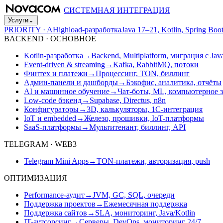
СИСТЕМНАЯ ИНТЕГРАЦИЯ
Услуги
⌄
PRIORITY · A
Highload-разработка
Java 17–21, Kotlin, Spring B
BACKEND · ОСНОВНОЕ
Kotlin-разработка
→
Backend, Multiplatform, миграция с Jav
Event-driven & streaming
→
Kafka, RabbitMQ, потоки
Финтех и платежи
→
Процессинг, TON, биллинг
Админ-панели и дашборды
→
Бэкофис, аналитика, отчёты
AI и машинное обучение
→
Чат-боты, ML, компьютерное 
Low-code бэкенд
→
Supabase, Directus, n8n
Конфигураторы
→
3D, калькуляторы, 1С-интеграция
IoT и embedded
→
Железо, прошивки, IoT-платформы
SaaS-платформы
→
Мультитенант, биллинг, API
TELEGRAM · WEB3
Telegram Mini Apps
→
TON-платежи, авторизация, push
ОПТИМИЗАЦИЯ
Performance-аудит
→
JVM, GC, SQL, очереди
Поддержка проектов
→
Ежемесячная поддержка
Поддержка сайтов
→
SLA, мониторинг, Java/Kotlin
IT-аутсорсинг
→
Серверы, DevOps, мониторинг 24/7