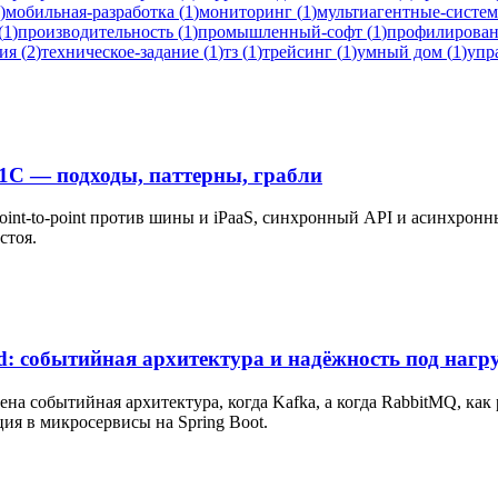
)
мобильная-разработка
(
1
)
мониторинг
(
1
)
мультиагентные-систе
(
1
)
производительность
(
1
)
промышленный-софт
(
1
)
профилирова
ия
(
2
)
техническое-задание
(
1
)
тз
(
1
)
трейсинг
(
1
)
умный дом
(
1
)
упр
1С — подходы, паттерны, грабли
point-to-point против шины и iPaaS, синхронный API и асинхронн
стоя.
d: событийная архитектура и надёжность под нагр
роена событийная архитектура, когда Kafka, а когда RabbitMQ, к
ия в микросервисы на Spring Boot.