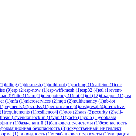
n для бизнеса.
(
1
)
billing
(
1
)
ble-mesh
(
1
)
buildroot
(
1
)
caching
(
1
)
caffeine
(
1
)
cdc
ise
(
9
)
erp
(
2
)
esp-now
(
1
)
esp-wifi-mesh
(
1
)
esp32
(
4
)
etl
(
1
)
event-
load
(
9
)
http
(
1
)
iam
(
1
)
idempotency
(
1
)
iiot
(
1
)
iot
(
12
)
it-кадры
(
1
)
java
er
(
1
)
mfa
(
1
)
microservices
(
2
)
mqtt
(
2
)
multitenancy
(
1
)
nb-iot
1
)
payments
(
2
)
pci-dss
(
1
)
performance
(
4
)
postgresql
(
4
)
predictive-
(
1
)
requirements
(
1
)
resilience4j
(
1
)
rtos
(
2
)
saas
(
2
)
security
(
2
)
self-
thread
(
2
)
vendor-lock-in
(
1
)
vpn
(
1
)
yocto
(
1
)
yolo
(
1
)
yookassa
ффинг
(
1
)
база-знаний
(
1
)
банковские-системы
(
1
)
безопасность
формационная-безопасность
(
3
)
искусственный-интеллект
форма
(
1
)
ликвидность
(
1
)
межбанковские-расчеты
(
1
)
миграция