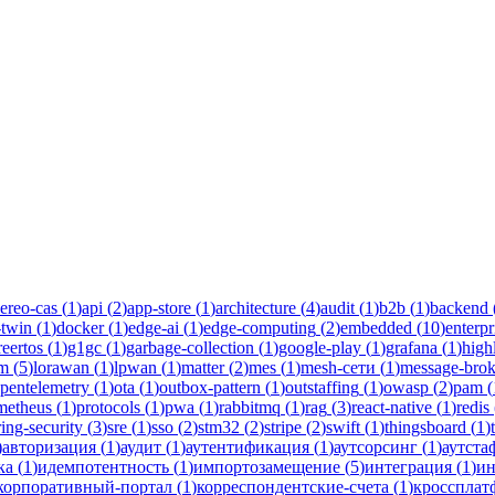
ka
дства инженеров Новаком — заказная разработка ПО на Java/Kotli
ereo-cas
(
1
)
api
(
2
)
app-store
(
1
)
architecture
(
4
)
audit
(
1
)
b2b
(
1
)
backend
-twin
(
1
)
docker
(
1
)
edge-ai
(
1
)
edge-computing
(
2
)
embedded
(
10
)
enterpr
reertos
(
1
)
g1gc
(
1
)
garbage-collection
(
1
)
google-play
(
1
)
grafana
(
1
)
high
lm
(
5
)
lorawan
(
1
)
lpwan
(
1
)
matter
(
2
)
mes
(
1
)
mesh-сети
(
1
)
message-brok
pentelemetry
(
1
)
ota
(
1
)
outbox-pattern
(
1
)
outstaffing
(
1
)
owasp
(
2
)
pam
(
metheus
(
1
)
protocols
(
1
)
pwa
(
1
)
rabbitmq
(
1
)
rag
(
3
)
react-native
(
1
)
redis
ring-security
(
3
)
sre
(
1
)
sso
(
2
)
stm32
(
2
)
stripe
(
2
)
swift
(
1
)
thingsboard
(
1
)
)
авторизация
(
1
)
аудит
(
1
)
аутентификация
(
1
)
аутсорсинг
(
1
)
аутста
ка
(
1
)
идемпотентность
(
1
)
импортозамещение
(
5
)
интеграция
(
1
)
ин
корпоративный-портал
(
1
)
корреспондентские-счета
(
1
)
кроссплат