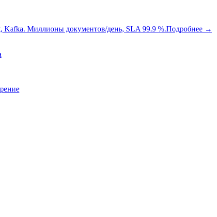
oot, Kafka. Миллионы документов/день, SLA 99.9 %.
Подробнее
→
a
зрение