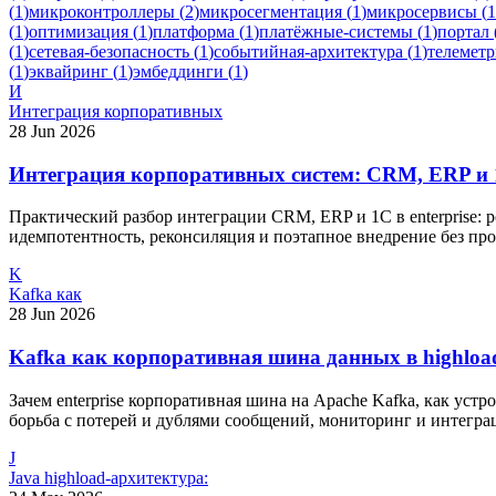
(
1
)
микроконтроллеры
(
2
)
микросегментация
(
1
)
микросервисы
(
1
(
1
)
оптимизация
(
1
)
платформа
(
1
)
платёжные-системы
(
1
)
портал
(
1
)
сетевая-безопасность
(
1
)
событийная-архитектура
(
1
)
телеметр
(
1
)
эквайринг
(
1
)
эмбеддинги
(
1
)
И
Интеграция корпоративных
28 Jun 2026
Интеграция корпоративных систем: CRM, ERP и 
Практический разбор интеграции CRM, ERP и 1С в enterprise: 
идемпотентность, реконсиляция и поэтапное внедрение без про
K
Kafka как
28 Jun 2026
Kafka как корпоративная шина данных в highloa
Зачем enterprise корпоративная шина на Apache Kafka, как уст
борьба с потерей и дублями сообщений, мониторинг и интеграц
J
Java highload-архитектура: