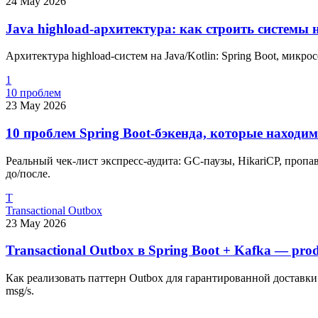
24 May 2026
Java highload-архитектура: как строить системы 
Архитектура highload-систем на Java/Kotlin: Spring Boot, микр
1
10 проблем
23 May 2026
10 проблем Spring Boot-бэкенда, которые находим 
Реальный чек-лист экспресс-аудита: GC-паузы, HikariCP, пропа
до/после.
T
Transactional Outbox
23 May 2026
Transactional Outbox в Spring Boot + Kafka — pro
Как реализовать паттерн Outbox для гарантированной доставки со
msg/s.