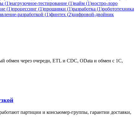
мы
(
1
)
нагрузочное-тестирование
(
1
)
найм
(
1
)
ностро-лоро
ние
(
1
)
процессинг
(
1
)
прошивки
(
1
)
разработка
(
1
)
робототехника
авление-разработкой
(
1
)
финтех
(
2
)
цифровой-двойник
ый обмен через очереди, ETL и CDC, OData и обмен с 1С,
узкой
ак работают партиции и консьюмер-группы, гарантии доставки,