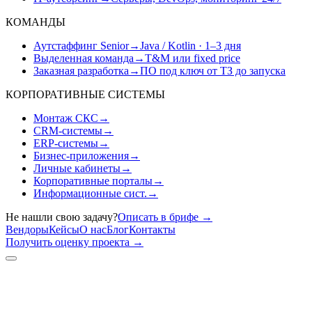
КОМАНДЫ
Аутстаффинг Senior
→
Java / Kotlin · 1–3 дня
Выделенная команда
→
T&M или fixed price
Заказная разработка
→
ПО под ключ от ТЗ до запуска
КОРПОРАТИВНЫЕ СИСТЕМЫ
Монтаж СКС
→
CRM-системы
→
ERP-системы
→
Бизнес-приложения
→
Личные кабинеты
→
Корпоративные порталы
→
Информационные сист.
→
Не нашли свою задачу?
Описать в брифе
→
Вендоры
Кейсы
О нас
Блог
Контакты
Получить оценку проекта
→