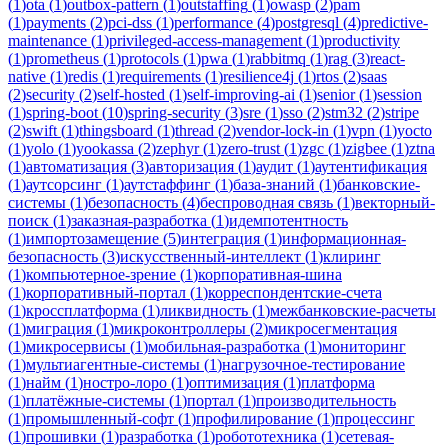
(
1
)
ota
(
1
)
outbox-pattern
(
1
)
outstaffing
(
1
)
owasp
(
2
)
pam
(
1
)
payments
(
2
)
pci-dss
(
1
)
performance
(
4
)
postgresql
(
4
)
predictive-
maintenance
(
1
)
privileged-access-management
(
1
)
productivity
(
1
)
prometheus
(
1
)
protocols
(
1
)
pwa
(
1
)
rabbitmq
(
1
)
rag
(
3
)
react-
native
(
1
)
redis
(
1
)
requirements
(
1
)
resilience4j
(
1
)
rtos
(
2
)
saas
(
2
)
security
(
2
)
self-hosted
(
1
)
self-improving-ai
(
1
)
senior
(
1
)
session
(
1
)
spring-boot
(
10
)
spring-security
(
3
)
sre
(
1
)
sso
(
2
)
stm32
(
2
)
stripe
(
2
)
swift
(
1
)
thingsboard
(
1
)
thread
(
2
)
vendor-lock-in
(
1
)
vpn
(
1
)
yocto
(
1
)
yolo
(
1
)
yookassa
(
2
)
zephyr
(
1
)
zero-trust
(
1
)
zgc
(
1
)
zigbee
(
1
)
ztna
(
1
)
автоматизация
(
3
)
авторизация
(
1
)
аудит
(
1
)
аутентификация
(
1
)
аутсорсинг
(
1
)
аутстаффинг
(
1
)
база-знаний
(
1
)
банковские-
системы
(
1
)
безопасность
(
4
)
беспроводная связь
(
1
)
векторный-
поиск
(
1
)
заказная-разработка
(
1
)
идемпотентность
(
1
)
импортозамещение
(
5
)
интеграция
(
1
)
информационная-
безопасность
(
3
)
искусственный-интеллект
(
1
)
клиринг
(
1
)
компьютерное-зрение
(
1
)
корпоративная-шина
(
1
)
корпоративный-портал
(
1
)
корреспондентские-счета
(
1
)
кроссплатформа
(
1
)
ликвидность
(
1
)
межбанковские-расчеты
(
1
)
миграция
(
1
)
микроконтроллеры
(
2
)
микросегментация
(
1
)
микросервисы
(
1
)
мобильная-разработка
(
1
)
мониторинг
(
1
)
мультиагентные-системы
(
1
)
нагрузочное-тестирование
(
1
)
найм
(
1
)
ностро-лоро
(
1
)
оптимизация
(
1
)
платформа
(
1
)
платёжные-системы
(
1
)
портал
(
1
)
производительность
(
1
)
промышленный-софт
(
1
)
профилирование
(
1
)
процессинг
(
1
)
прошивки
(
1
)
разработка
(
1
)
робототехника
(
1
)
сетевая-