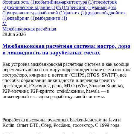
безопасность
(
1
)
событийная-архитектура
(
1
)
телеметрия
(
2
)
техническое-задание
(
1
)
тз
(
1
)
трейсинг
(
1
)
умный дом
(
1
)
управление-разработкой
(
1
)
финтех
(
2
)
цифровой-двойник
(
1
)
эквайринг
(
1
)
эмбеддинги
(
1
)
М
Межбанковская расчётная
28 Jun 2026
Межбанковская расчётная система: ностро, лоро
и ликвидность на зарубежных счетах
Как устроена межбанковская расчётная система и как вообще
перемещать деньги по миру: корреспондентские счета ностро/
востро/лоро, клиринг и неттинг (CHIPS, RTGS, SWIFT), все
способы образования ликвидности и перевода средств —
префандинг, FX-свопы, репо, MTO (Wise, Золотая Корона),
P2P-мэтчинг, P2P-крипто, стейблкоины, hawala — и
инженерный взгляд на разработку такой системы.
Разработка высоконагруженных backend-систем на Java и
Kotlin. Опыт ВТБ, Сбер, Росбанк, госсектор. С 1999 года.