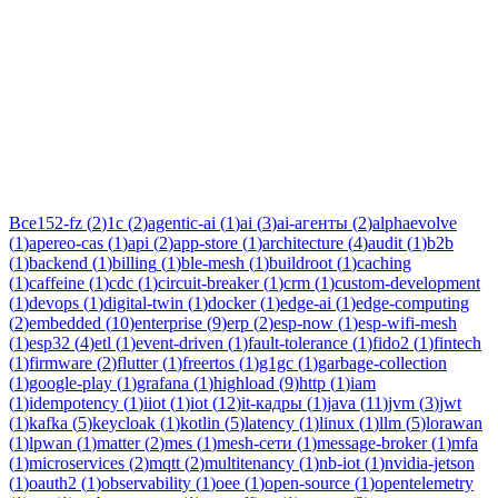
Тег:
swift
Статьи по теме «swift»: практические разборы, кейсы и
руководства инженеров Новаком — заказная разработка ПО
на Java/Kotlin для бизнеса.
Все
152-fz
(
2
)
1c
(
2
)
agentic-ai
(
1
)
ai
(
3
)
ai-агенты
(
2
)
alphaevolve
(
1
)
apereo-cas
(
1
)
api
(
2
)
app-store
(
1
)
architecture
(
4
)
audit
(
1
)
b2b
(
1
)
backend
(
1
)
billing
(
1
)
ble-mesh
(
1
)
buildroot
(
1
)
caching
(
1
)
caffeine
(
1
)
cdc
(
1
)
circuit-breaker
(
1
)
crm
(
1
)
custom-development
(
1
)
devops
(
1
)
digital-twin
(
1
)
docker
(
1
)
edge-ai
(
1
)
edge-computing
(
2
)
embedded
(
10
)
enterprise
(
9
)
erp
(
2
)
esp-now
(
1
)
esp-wifi-mesh
(
1
)
esp32
(
4
)
etl
(
1
)
event-driven
(
1
)
fault-tolerance
(
1
)
fido2
(
1
)
fintech
(
1
)
firmware
(
2
)
flutter
(
1
)
freertos
(
1
)
g1gc
(
1
)
garbage-collection
(
1
)
google-play
(
1
)
grafana
(
1
)
highload
(
9
)
http
(
1
)
iam
(
1
)
idempotency
(
1
)
iiot
(
1
)
iot
(
12
)
it-кадры
(
1
)
java
(
11
)
jvm
(
3
)
jwt
(
1
)
kafka
(
5
)
keycloak
(
1
)
kotlin
(
5
)
latency
(
1
)
linux
(
1
)
llm
(
5
)
lorawan
(
1
)
lpwan
(
1
)
matter
(
2
)
mes
(
1
)
mesh-сети
(
1
)
message-broker
(
1
)
mfa
(
1
)
microservices
(
2
)
mqtt
(
2
)
multitenancy
(
1
)
nb-iot
(
1
)
nvidia-jetson
(
1
)
oauth2
(
1
)
observability
(
1
)
oee
(
1
)
open-source
(
1
)
opentelemetry