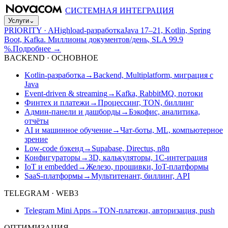
СИСТЕМНАЯ ИНТЕГРАЦИЯ
Услуги
⌄
PRIORITY · A
Highload-разработка
Java 17–21, Kotlin, Spring
Boot, Kafka. Миллионы документов/день, SLA 99.9
%.
Подробнее
→
BACKEND · ОСНОВНОЕ
Kotlin-разработка
→
Backend, Multiplatform, миграция с
Java
Event-driven & streaming
→
Kafka, RabbitMQ, потоки
Финтех и платежи
→
Процессинг, TON, биллинг
Админ-панели и дашборды
→
Бэкофис, аналитика,
отчёты
AI и машинное обучение
→
Чат-боты, ML, компьютерное
зрение
Low-code бэкенд
→
Supabase, Directus, n8n
Конфигураторы
→
3D, калькуляторы, 1С-интеграция
IoT и embedded
→
Железо, прошивки, IoT-платформы
SaaS-платформы
→
Мультитенант, биллинг, API
TELEGRAM · WEB3
Telegram Mini Apps
→
TON-платежи, авторизация, push
ОПТИМИЗАЦИЯ