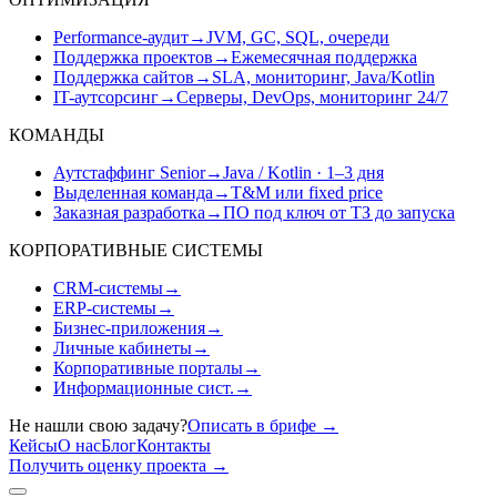
Performance-аудит
→
JVM, GC, SQL, очереди
Поддержка проектов
→
Ежемесячная поддержка
Поддержка сайтов
→
SLA, мониторинг, Java/Kotlin
IT-аутсорсинг
→
Серверы, DevOps, мониторинг 24/7
КОМАНДЫ
Аутстаффинг Senior
→
Java / Kotlin · 1–3 дня
Выделенная команда
→
T&M или fixed price
Заказная разработка
→
ПО под ключ от ТЗ до запуска
КОРПОРАТИВНЫЕ СИСТЕМЫ
CRM-системы
→
ERP-системы
→
Бизнес-приложения
→
Личные кабинеты
→
Корпоративные порталы
→
Информационные сист.
→
Не нашли свою задачу?
Описать в брифе
→
Кейсы
О нас
Блог
Контакты
Получить оценку проекта
→