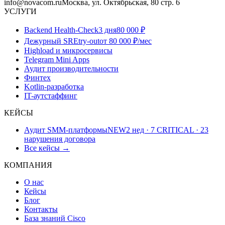
info@novacom.ru
Москва, ул. Октябрьская, 80 стр. 6
УСЛУГИ
Backend Health-Check
3 дня
80 000 ₽
Дежурный SRE
try-out
от 80 000 ₽/мес
Highload и микросервисы
Telegram Mini Apps
Аудит производительности
Финтех
Kotlin-разработка
IT-аутстаффинг
КЕЙСЫ
Аудит SMM-платформы
NEW
2 нед · 7 CRITICAL · 23
нарушения договора
Все кейсы →
КОМПАНИЯ
О нас
Кейсы
Блог
Контакты
База знаний Cisco