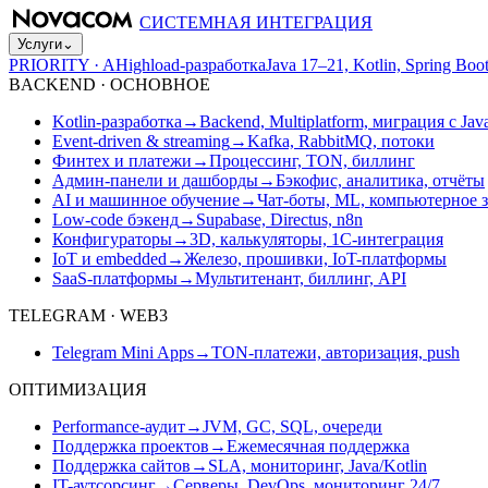
СИСТЕМНАЯ ИНТЕГРАЦИЯ
Услуги
⌄
PRIORITY · A
Highload-разработка
Java 17–21, Kotlin, Spring B
BACKEND · ОСНОВНОЕ
Kotlin-разработка
→
Backend, Multiplatform, миграция с Jav
Event-driven & streaming
→
Kafka, RabbitMQ, потоки
Финтех и платежи
→
Процессинг, TON, биллинг
Админ-панели и дашборды
→
Бэкофис, аналитика, отчёты
AI и машинное обучение
→
Чат-боты, ML, компьютерное 
Low-code бэкенд
→
Supabase, Directus, n8n
Конфигураторы
→
3D, калькуляторы, 1С-интеграция
IoT и embedded
→
Железо, прошивки, IoT-платформы
SaaS-платформы
→
Мультитенант, биллинг, API
TELEGRAM · WEB3
Telegram Mini Apps
→
TON-платежи, авторизация, push
ОПТИМИЗАЦИЯ
Performance-аудит
→
JVM, GC, SQL, очереди
Поддержка проектов
→
Ежемесячная поддержка
Поддержка сайтов
→
SLA, мониторинг, Java/Kotlin
IT-аутсорсинг
→
Серверы, DevOps, мониторинг 24/7