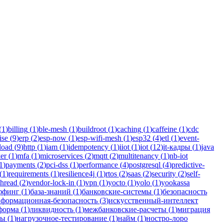
tlin для бизнеса.
(
1
)
billing
(
1
)
ble-mesh
(
1
)
buildroot
(
1
)
caching
(
1
)
caffeine
(
1
)
cdc
ise
(
9
)
erp
(
2
)
esp-now
(
1
)
esp-wifi-mesh
(
1
)
esp32
(
4
)
etl
(
1
)
event-
load
(
9
)
http
(
1
)
iam
(
1
)
idempotency
(
1
)
iiot
(
1
)
iot
(
12
)
it-кадры
(
1
)
java
er
(
1
)
mfa
(
1
)
microservices
(
2
)
mqtt
(
2
)
multitenancy
(
1
)
nb-iot
1
)
payments
(
2
)
pci-dss
(
1
)
performance
(
4
)
postgresql
(
4
)
predictive-
(
1
)
requirements
(
1
)
resilience4j
(
1
)
rtos
(
2
)
saas
(
2
)
security
(
2
)
self-
thread
(
2
)
vendor-lock-in
(
1
)
vpn
(
1
)
yocto
(
1
)
yolo
(
1
)
yookassa
ффинг
(
1
)
база-знаний
(
1
)
банковские-системы
(
1
)
безопасность
формационная-безопасность
(
3
)
искусственный-интеллект
форма
(
1
)
ликвидность
(
1
)
межбанковские-расчеты
(
1
)
миграция
мы
(
1
)
нагрузочное-тестирование
(
1
)
найм
(
1
)
ностро-лоро