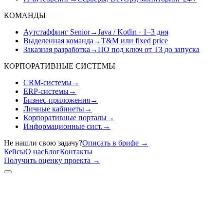
КОМАНДЫ
Аутстаффинг Senior
→
Java / Kotlin · 1–3 дня
Выделенная команда
→
T&M или fixed price
Заказная разработка
→
ПО под ключ от ТЗ до запуска
КОРПОРАТИВНЫЕ СИСТЕМЫ
CRM-системы
→
ERP-системы
→
Бизнес-приложения
→
Личные кабинеты
→
Корпоративные порталы
→
Информационные сист.
→
Не нашли свою задачу?
Описать в брифе
→
Кейсы
О нас
Блог
Контакты
Получить оценку проекта
→