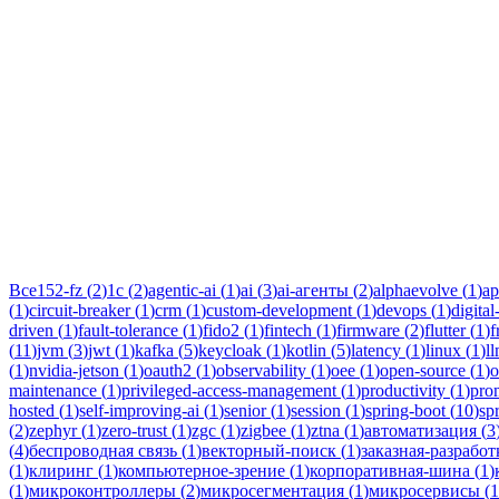
Тег:
ble
Статьи по теме «ble-mesh»: практические разборы, кейсы и рук
Все
152-fz
(
2
)
1c
(
2
)
agentic-ai
(
1
)
ai
(
3
)
ai-агенты
(
2
)
alphaevolve
(
1
)
ap
(
1
)
circuit-breaker
(
1
)
crm
(
1
)
custom-development
(
1
)
devops
(
1
)
digital
driven
(
1
)
fault-tolerance
(
1
)
fido2
(
1
)
fintech
(
1
)
firmware
(
2
)
flutter
(
1
)
f
(
11
)
jvm
(
3
)
jwt
(
1
)
kafka
(
5
)
keycloak
(
1
)
kotlin
(
5
)
latency
(
1
)
linux
(
1
)
l
(
1
)
nvidia-jetson
(
1
)
oauth2
(
1
)
observability
(
1
)
oee
(
1
)
open-source
(
1
)
o
maintenance
(
1
)
privileged-access-management
(
1
)
productivity
(
1
)
pro
hosted
(
1
)
self-improving-ai
(
1
)
senior
(
1
)
session
(
1
)
spring-boot
(
10
)
sp
(
2
)
zephyr
(
1
)
zero-trust
(
1
)
zgc
(
1
)
zigbee
(
1
)
ztna
(
1
)
автоматизация
(
3
(
4
)
беспроводная связь
(
1
)
векторный-поиск
(
1
)
заказная-разработ
(
1
)
клиринг
(
1
)
компьютерное-зрение
(
1
)
корпоративная-шина
(
1
)
(
1
)
микроконтроллеры
(
2
)
микросегментация
(
1
)
микросервисы
(
1