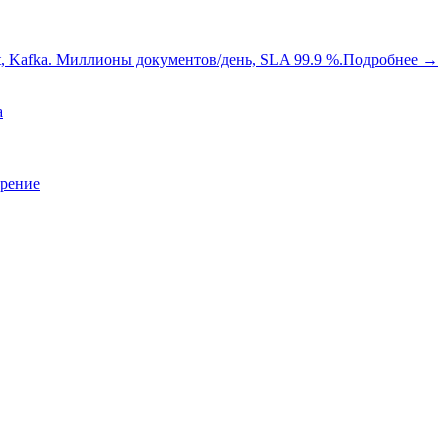
oot, Kafka. Миллионы документов/день, SLA 99.9 %.
Подробнее
→
a
зрение