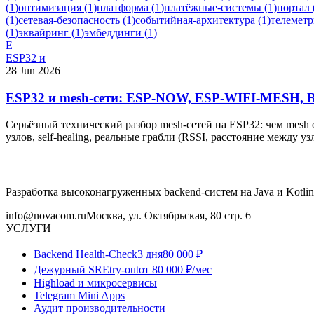
(
1
)
оптимизация
(
1
)
платформа
(
1
)
платёжные-системы
(
1
)
портал
(
1
)
сетевая-безопасность
(
1
)
событийная-архитектура
(
1
)
телеметр
(
1
)
эквайринг
(
1
)
эмбеддинги
(
1
)
E
ESP32 и
28 Jun 2026
ESP32 и mesh-сети: ESP-NOW, ESP-WIFI-MESH, B
Серьёзный технический разбор mesh-сетей на ESP32: чем mesh
узлов, self-healing, реальные грабли (RSSI, расстояние между у
Разработка высоконагруженных backend-систем на Java и Kotlin
info@novacom.ru
Москва, ул. Октябрьская, 80 стр. 6
УСЛУГИ
Backend Health-Check
3 дня
80 000 ₽
Дежурный SRE
try-out
от 80 000 ₽/мес
Highload и микросервисы
Telegram Mini Apps
Аудит производительности