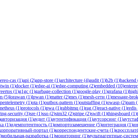
-mesh
оводства инженеров Новаком — заказная разработка ПО на Java/Ko
ereo-cas
(
1
)
api
(
2
)
app-store
(
1
)
architecture
(
4
)
audit
(
1
)
b2b
(
1
)
backend
-twin
(
1
)
docker
(
1
)
edge-ai
(
1
)
edge-computing
(
2
)
embedded
(
10
)
enterpr
reertos
(
1
)
g1gc
(
1
)
garbage-collection
(
1
)
google-play
(
1
)
grafana
(
1
)
high
lm
(
5
)
lorawan
(
1
)
lpwan
(
1
)
matter
(
2
)
mes
(
1
)
mesh-сети
(
1
)
message-brok
pentelemetry
(
1
)
ota
(
1
)
outbox-pattern
(
1
)
outstaffing
(
1
)
owasp
(
2
)
pam
(
metheus
(
1
)
protocols
(
1
)
pwa
(
1
)
rabbitmq
(
1
)
rag
(
3
)
react-native
(
1
)
redis
ring-security
(
3
)
sre
(
1
)
sso
(
2
)
stm32
(
2
)
stripe
(
2
)
swift
(
1
)
thingsboard
(
1
)
)
авторизация
(
1
)
аудит
(
1
)
аутентификация
(
1
)
аутсорсинг
(
1
)
аутста
ка
(
1
)
идемпотентность
(
1
)
импортозамещение
(
5
)
интеграция
(
1
)
ин
корпоративный-портал
(
1
)
корреспондентские-счета
(
1
)
кроссплат
)
мобильная-разработка
(
1
)
мониторинг
(
1
)
мультиагентные-систе