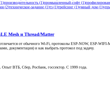
(
1
)
производительность
(
1
)
промышленный-софт
(
1
)
профилирова
ия
(
2
)
техническое-задание
(
1
)
тз
(
1
)
трейсинг
(
1
)
умный дом
(
1
)
упр
LE Mesh и Thread/Matter
 отличается от обычного Wi-Fi, протоколы ESP-NOW, ESP-WIFI-M
злами, документация) и как выбрать протокол под задачу.
. Опыт ВТБ, Сбер, Росбанк, госсектор. С 1999 года.