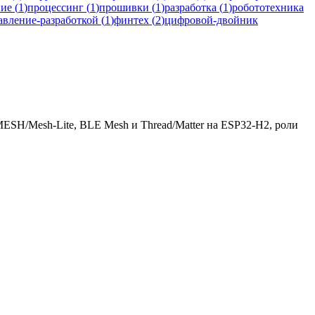
ние
(
1
)
процессинг
(
1
)
прошивки
(
1
)
разработка
(
1
)
робототехника
авление-разработкой
(
1
)
финтех
(
2
)
цифровой-двойник
ESH/Mesh-Lite, BLE Mesh и Thread/Matter на ESP32-H2, роли