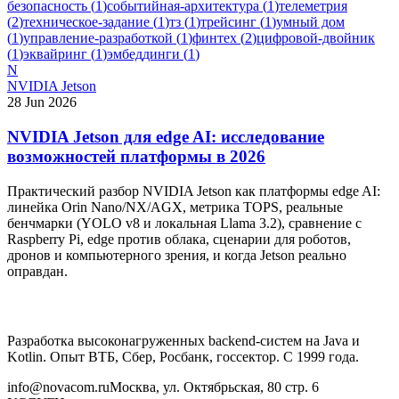
безопасность
(
1
)
событийная-архитектура
(
1
)
телеметрия
(
2
)
техническое-задание
(
1
)
тз
(
1
)
трейсинг
(
1
)
умный дом
(
1
)
управление-разработкой
(
1
)
финтех
(
2
)
цифровой-двойник
(
1
)
эквайринг
(
1
)
эмбеддинги
(
1
)
N
NVIDIA Jetson
28 Jun 2026
NVIDIA Jetson для edge AI: исследование
возможностей платформы в 2026
Практический разбор NVIDIA Jetson как платформы edge AI:
линейка Orin Nano/NX/AGX, метрика TOPS, реальные
бенчмарки (YOLO v8 и локальная Llama 3.2), сравнение с
Raspberry Pi, edge против облака, сценарии для роботов,
дронов и компьютерного зрения, и когда Jetson реально
оправдан.
Разработка высоконагруженных backend-систем на Java и
Kotlin. Опыт ВТБ, Сбер, Росбанк, госсектор. С 1999 года.
info@novacom.ru
Москва, ул. Октябрьская, 80 стр. 6