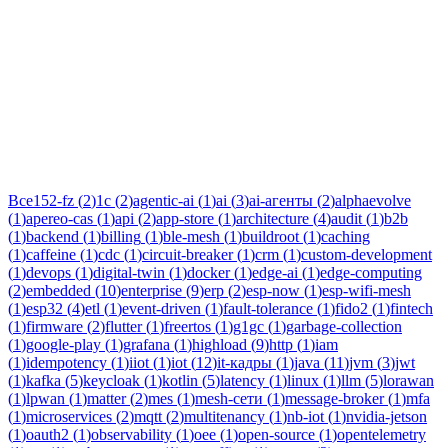
Тег:
edge-ai
Статьи по теме «edge-ai»: практические разборы, кейсы и
руководства инженеров Новаком — заказная разработка ПО
на Java/Kotlin для бизнеса.
Все
152-fz
(
2
)
1c
(
2
)
agentic-ai
(
1
)
ai
(
3
)
ai-агенты
(
2
)
alphaevolve
(
1
)
apereo-cas
(
1
)
api
(
2
)
app-store
(
1
)
architecture
(
4
)
audit
(
1
)
b2b
(
1
)
backend
(
1
)
billing
(
1
)
ble-mesh
(
1
)
buildroot
(
1
)
caching
(
1
)
caffeine
(
1
)
cdc
(
1
)
circuit-breaker
(
1
)
crm
(
1
)
custom-development
(
1
)
devops
(
1
)
digital-twin
(
1
)
docker
(
1
)
edge-ai
(
1
)
edge-computing
(
2
)
embedded
(
10
)
enterprise
(
9
)
erp
(
2
)
esp-now
(
1
)
esp-wifi-mesh
(
1
)
esp32
(
4
)
etl
(
1
)
event-driven
(
1
)
fault-tolerance
(
1
)
fido2
(
1
)
fintech
(
1
)
firmware
(
2
)
flutter
(
1
)
freertos
(
1
)
g1gc
(
1
)
garbage-collection
(
1
)
google-play
(
1
)
grafana
(
1
)
highload
(
9
)
http
(
1
)
iam
(
1
)
idempotency
(
1
)
iiot
(
1
)
iot
(
12
)
it-кадры
(
1
)
java
(
11
)
jvm
(
3
)
jwt
(
1
)
kafka
(
5
)
keycloak
(
1
)
kotlin
(
5
)
latency
(
1
)
linux
(
1
)
llm
(
5
)
lorawan
(
1
)
lpwan
(
1
)
matter
(
2
)
mes
(
1
)
mesh-сети
(
1
)
message-broker
(
1
)
mfa
(
1
)
microservices
(
2
)
mqtt
(
2
)
multitenancy
(
1
)
nb-iot
(
1
)
nvidia-jetson
(
1
)
oauth2
(
1
)
observability
(
1
)
oee
(
1
)
open-source
(
1
)
opentelemetry