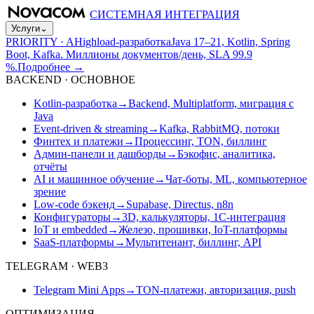
СИСТЕМНАЯ ИНТЕГРАЦИЯ
Услуги
⌄
PRIORITY · A
Highload-разработка
Java 17–21, Kotlin, Spring
Boot, Kafka. Миллионы документов/день, SLA 99.9
%.
Подробнее
→
BACKEND · ОСНОВНОЕ
Kotlin-разработка
→
Backend, Multiplatform, миграция с
Java
Event-driven & streaming
→
Kafka, RabbitMQ, потоки
Финтех и платежи
→
Процессинг, TON, биллинг
Админ-панели и дашборды
→
Бэкофис, аналитика,
отчёты
AI и машинное обучение
→
Чат-боты, ML, компьютерное
зрение
Low-code бэкенд
→
Supabase, Directus, n8n
Конфигураторы
→
3D, калькуляторы, 1С-интеграция
IoT и embedded
→
Железо, прошивки, IoT-платформы
SaaS-платформы
→
Мультитенант, биллинг, API
TELEGRAM · WEB3
Telegram Mini Apps
→
TON-платежи, авторизация, push
ОПТИМИЗАЦИЯ