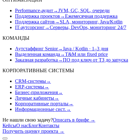
Performance-аудит
→
JVM, GC, SQL, очереди
Поддержка проектов
→
Ежемесячная поддержка
Поддержка сайтов
→
SLA, мониторинг, Java/Kotlin
IT-аутсорсинг
→
Серверы, DevOps, мониторинг 24/7
КОМАНДЫ
Аутстаффинг Senior
→
Java / Kotlin · 1–3 дня
Выделенная команда
→
T&M или fixed price
Заказная разработка
→
ПО под ключ от ТЗ до запуска
КОРПОРАТИВНЫЕ СИСТЕМЫ
CRM-системы
→
ERP-системы
→
Бизнес-приложения
→
Личные кабинеты
→
Корпоративные порталы
→
Информационные сист.
→
Не нашли свою задачу?
Описать в брифе
→
Кейсы
О нас
Блог
Контакты
Получить оценку проекта
→