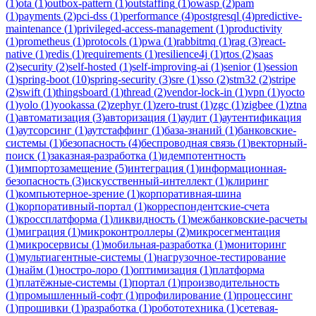
(
1
)
ota
(
1
)
outbox-pattern
(
1
)
outstaffing
(
1
)
owasp
(
2
)
pam
(
1
)
payments
(
2
)
pci-dss
(
1
)
performance
(
4
)
postgresql
(
4
)
predictive-
maintenance
(
1
)
privileged-access-management
(
1
)
productivity
(
1
)
prometheus
(
1
)
protocols
(
1
)
pwa
(
1
)
rabbitmq
(
1
)
rag
(
3
)
react-
native
(
1
)
redis
(
1
)
requirements
(
1
)
resilience4j
(
1
)
rtos
(
2
)
saas
(
2
)
security
(
2
)
self-hosted
(
1
)
self-improving-ai
(
1
)
senior
(
1
)
session
(
1
)
spring-boot
(
10
)
spring-security
(
3
)
sre
(
1
)
sso
(
2
)
stm32
(
2
)
stripe
(
2
)
swift
(
1
)
thingsboard
(
1
)
thread
(
2
)
vendor-lock-in
(
1
)
vpn
(
1
)
yocto
(
1
)
yolo
(
1
)
yookassa
(
2
)
zephyr
(
1
)
zero-trust
(
1
)
zgc
(
1
)
zigbee
(
1
)
ztna
(
1
)
автоматизация
(
3
)
авторизация
(
1
)
аудит
(
1
)
аутентификация
(
1
)
аутсорсинг
(
1
)
аутстаффинг
(
1
)
база-знаний
(
1
)
банковские-
системы
(
1
)
безопасность
(
4
)
беспроводная связь
(
1
)
векторный-
поиск
(
1
)
заказная-разработка
(
1
)
идемпотентность
(
1
)
импортозамещение
(
5
)
интеграция
(
1
)
информационная-
безопасность
(
3
)
искусственный-интеллект
(
1
)
клиринг
(
1
)
компьютерное-зрение
(
1
)
корпоративная-шина
(
1
)
корпоративный-портал
(
1
)
корреспондентские-счета
(
1
)
кроссплатформа
(
1
)
ликвидность
(
1
)
межбанковские-расчеты
(
1
)
миграция
(
1
)
микроконтроллеры
(
2
)
микросегментация
(
1
)
микросервисы
(
1
)
мобильная-разработка
(
1
)
мониторинг
(
1
)
мультиагентные-системы
(
1
)
нагрузочное-тестирование
(
1
)
найм
(
1
)
ностро-лоро
(
1
)
оптимизация
(
1
)
платформа
(
1
)
платёжные-системы
(
1
)
портал
(
1
)
производительность
(
1
)
промышленный-софт
(
1
)
профилирование
(
1
)
процессинг
(
1
)
прошивки
(
1
)
разработка
(
1
)
робототехника
(
1
)
сетевая-