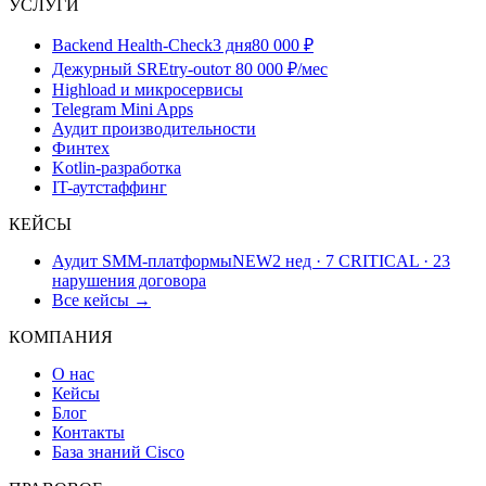
УСЛУГИ
Backend Health-Check
3 дня
80 000 ₽
Дежурный SRE
try-out
от 80 000 ₽/мес
Highload и микросервисы
Telegram Mini Apps
Аудит производительности
Финтех
Kotlin-разработка
IT-аутстаффинг
КЕЙСЫ
Аудит SMM-платформы
NEW
2 нед · 7 CRITICAL · 23
нарушения договора
Все кейсы →
КОМПАНИЯ
О нас
Кейсы
Блог
Контакты
База знаний Cisco