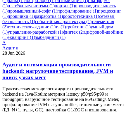
(
1
)
найм
(
1
)
ностро-лоро
(
1
)
оптимизация
(
1
)
платформа
(
1
)
платёжные-системы
(
1
)
портал
(
1
)
производительность
(
1
)
промышленный-софт
(
1
)
профилирование
(
1
)
процессинг
(
1
)
прошивки
(
1
)
разработка
(
1
)
робототехника
(
1
)
сетевая-
безопасность
(
1
)
событийная-архитектура
(
1
)
телеметрия
(
2
)
техническое-задание
(
1
)
тз
(
1
)
трейсинг
(
1
)
умный дом
(
1
)
управление-разработкой
(
1
)
финтех
(
2
)
цифровой-двойник
(
1
)
эквайринг
(
1
)
эмбеддинги
(
1
)
А
Аудит и
28 Jun 2026
Аудит и оптимизация производительности
backend: нагрузочное тестирование, JVM и
поиск узких мест
Практическая методология аудита производительности
backend на Java/Kotlin: метрики latency p50/p95/p99 и
throughput, нагрузочное тестирование на k6/Gatling/JMeter,
профилирование JVM с async-profiler, типичные узкие места
(БД, N+1, пулы, GC), настройка G1/ZGC и кэширования.