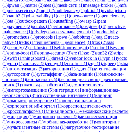
(
1
)
lpwan
(
1
)
matter
(
2
)
mes
(
1
)
mesh-сети
(
1
)
message-broker
(
1
)
mfa
(
1
)
microservices
(
2
)
mqtt
(
2
)
multitenancy
(
1
)
nb-iot
(
1
)
nvidia-jetson
(
1
)
oauth2
(
1
)
observability
(
1
)
oee
(
1
)
open-source
(
1
)
opentelemetry
(
1
)
ota
(
1
)
outbox-pattern
(
1
)
outstaffing
(
1
)
owasp
(
2
)
pam
(
1
)
payments
(
2
)
pci-dss
(
1
)
performance
(
4
)
postgresql
(
4
)
predictive-
maintenance
(
1
)
privileged-access-management
(
1
)
productivity
(
1
)
prometheus
(
1
)
protocols
(
1
)
pwa
(
1
)
rabbitmq
(
1
)
rag
(
3
)
react-
native
(
1
)
redis
(
1
)
requirements
(
1
)
resilience4j
(
1
)
rtos
(
2
)
saas
(
2
)
security
(
2
)
self-hosted
(
1
)
self-improving-ai
(
1
)
senior
(
1
)
session
(
1
)
spring-boot
(
10
)
spring-security
(
3
)
sre
(
1
)
sso
(
2
)
stm32
(
2
)
stripe
(
2
)
swift
(
1
)
thingsboard
(
1
)
thread
(
2
)
vendor-lock-in
(
1
)
vpn
(
1
)
yocto
(
1
)
yolo
(
1
)
yookassa
(
2
)
zephyr
(
1
)
zero-trust
(
1
)
zgc
(
1
)
zigbee
(
1
)
ztna
(
1
)
автоматизация
(
3
)
авторизация
(
1
)
аудит
(
1
)
аутентификация
(
1
)
аутсорсинг
(
1
)
аутстаффинг
(
1
)
база-знаний
(
1
)
банковские-
системы
(
1
)
безопасность
(
4
)
беспроводная связь
(
1
)
векторный-
поиск
(
1
)
заказная-разработка
(
1
)
идемпотентность
(
1
)
импортозамещение
(
5
)
интеграция
(
1
)
информационная-
безопасность
(
3
)
искусственный-интеллект
(
1
)
клиринг
(
1
)
компьютерное-зрение
(
1
)
корпоративная-шина
(
1
)
корпоративный-портал
(
1
)
корреспондентские-счета
(
1
)
кроссплатформа
(
1
)
ликвидность
(
1
)
межбанковские-расчеты
(
1
)
миграция
(
1
)
микроконтроллеры
(
2
)
микросегментация
(
1
)
микросервисы
(
1
)
мобильная-разработка
(
1
)
мониторинг
(
1
)
мультиагентные-системы
(
1
)
нагрузочное-тестирование