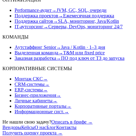
Performance-аудит
→
JVM, GC, SQL, очереди
Поддержка проектов
→
Ежемесячная поддержка
Поддержка сайтов
→
SLA, мониторинг, Java/Kotlin
IT-аутсорсинг
→
Серверы, DevOps, мониторинг 24/7
КОМАНДЫ
Аутстаффинг Senior
→
Java / Kotlin · 1–3 дня
Выделенная команда
→
T&M или fixed price
Заказная разработка
→
ПО под ключ от ТЗ до запуска
КОРПОРАТИВНЫЕ СИСТЕМЫ
Монтаж СКС
→
CRM-системы
→
ERP-системы
→
Бизнес-приложения
→
Личные кабинеты
→
Корпоративные порталы
→
Информационные сист.
→
Не нашли свою задачу?
Описать в брифе
→
Вендоры
Кейсы
О нас
Блог
Контакты
Получить оценку проекта
→