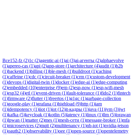
Тег:
protocols
Статьи по теме «protocols»: практические разборы, кейсы и
руководства инженеров Новаком — заказная разработка ПО
на Java/Kotlin для бизнеса.
Все
152-fz
(
2
)
1c
(
2
)
agentic-ai
(
1
)
ai
(
3
)
ai-агенты
(
2
)
alphaevolve
(
1
)
apereo-cas
(
1
)
api
(
2
)
app-store
(
1
)
architecture
(
4
)
audit
(
1
)
b2b
(
1
)
backend
(
1
)
billing
(
1
)
ble-mesh
(
1
)
buildroot
(
1
)
caching
(
1
)
caffeine
(
1
)
cdc
(
1
)
circuit-breaker
(
1
)
crm
(
1
)
custom-development
(
1
)
devops
(
1
)
digital-twin
(
1
)
docker
(
1
)
edge-ai
(
1
)
edge-computing
(
2
)
embedded
(
10
)
enterprise
(
9
)
erp
(
2
)
esp-now
(
1
)
esp-wifi-mesh
(
1
)
esp32
(
4
)
etl
(
1
)
event-driven
(
1
)
fault-tolerance
(
1
)
fido2
(
1
)
fintech
(
1
)
firmware
(
2
)
flutter
(
1
)
freertos
(
1
)
g1gc
(
1
)
garbage-collection
(
1
)
google-play
(
1
)
grafana
(
1
)
highload
(
9
)
http
(
1
)
iam
(
1
)
idempotency
(
1
)
iiot
(
1
)
iot
(
12
)
it-кадры
(
1
)
java
(
11
)
jvm
(
3
)
jwt
(
1
)
kafka
(
5
)
keycloak
(
1
)
kotlin
(
5
)
latency
(
1
)
linux
(
1
)
llm
(
5
)
lorawan
(
1
)
lpwan
(
1
)
matter
(
2
)
mes
(
1
)
mesh-сети
(
1
)
message-broker
(
1
)
mfa
(
1
)
microservices
(
2
)
mqtt
(
2
)
multitenancy
(
1
)
nb-iot
(
1
)
nvidia-jetson
(
1
)
oauth2
(
1
)
observability
(
1
)
oee
(
1
)
open-source
(
1
)
opentelemetry