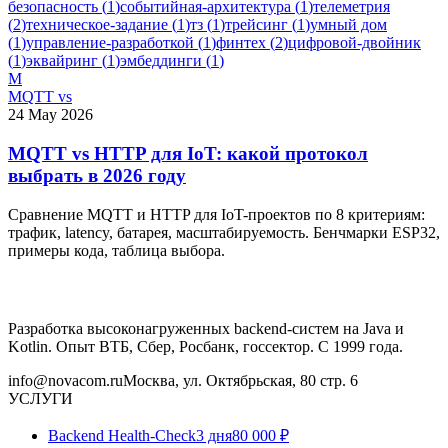
безопасность
(
1
)
событийная-архитектура
(
1
)
телеметрия
(
2
)
техническое-задание
(
1
)
тз
(
1
)
трейсинг
(
1
)
умный дом
(
1
)
управление-разработкой
(
1
)
финтех
(
2
)
цифровой-двойник
(
1
)
эквайринг
(
1
)
эмбеддинги
(
1
)
M
MQTT vs
24 May 2026
MQTT vs HTTP для IoT: какой протокол
выбрать в 2026 году
Сравнение MQTT и HTTP для IoT-проектов по 8 критериям:
трафик, latency, батарея, масштабируемость. Бенчмарки ESP32,
примеры кода, таблица выбора.
Разработка высоконагруженных backend-систем на Java и
Kotlin. Опыт ВТБ, Сбер, Росбанк, госсектор. С 1999 года.
info@novacom.ru
Москва, ул. Октябрьская, 80 стр. 6
УСЛУГИ
Backend Health-Check
3 дня
80 000 ₽