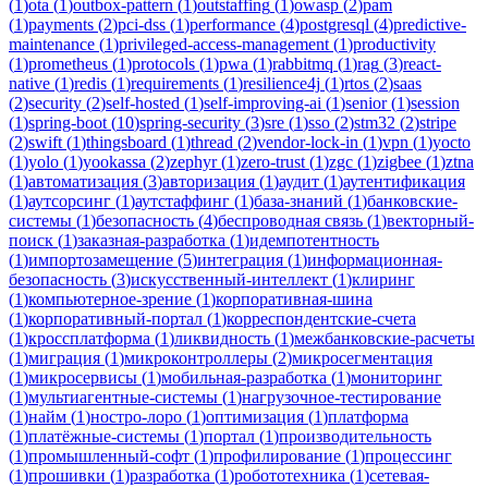
(
1
)
ota
(
1
)
outbox-pattern
(
1
)
outstaffing
(
1
)
owasp
(
2
)
pam
(
1
)
payments
(
2
)
pci-dss
(
1
)
performance
(
4
)
postgresql
(
4
)
predictive-
maintenance
(
1
)
privileged-access-management
(
1
)
productivity
(
1
)
prometheus
(
1
)
protocols
(
1
)
pwa
(
1
)
rabbitmq
(
1
)
rag
(
3
)
react-
native
(
1
)
redis
(
1
)
requirements
(
1
)
resilience4j
(
1
)
rtos
(
2
)
saas
(
2
)
security
(
2
)
self-hosted
(
1
)
self-improving-ai
(
1
)
senior
(
1
)
session
(
1
)
spring-boot
(
10
)
spring-security
(
3
)
sre
(
1
)
sso
(
2
)
stm32
(
2
)
stripe
(
2
)
swift
(
1
)
thingsboard
(
1
)
thread
(
2
)
vendor-lock-in
(
1
)
vpn
(
1
)
yocto
(
1
)
yolo
(
1
)
yookassa
(
2
)
zephyr
(
1
)
zero-trust
(
1
)
zgc
(
1
)
zigbee
(
1
)
ztna
(
1
)
автоматизация
(
3
)
авторизация
(
1
)
аудит
(
1
)
аутентификация
(
1
)
аутсорсинг
(
1
)
аутстаффинг
(
1
)
база-знаний
(
1
)
банковские-
системы
(
1
)
безопасность
(
4
)
беспроводная связь
(
1
)
векторный-
поиск
(
1
)
заказная-разработка
(
1
)
идемпотентность
(
1
)
импортозамещение
(
5
)
интеграция
(
1
)
информационная-
безопасность
(
3
)
искусственный-интеллект
(
1
)
клиринг
(
1
)
компьютерное-зрение
(
1
)
корпоративная-шина
(
1
)
корпоративный-портал
(
1
)
корреспондентские-счета
(
1
)
кроссплатформа
(
1
)
ликвидность
(
1
)
межбанковские-расчеты
(
1
)
миграция
(
1
)
микроконтроллеры
(
2
)
микросегментация
(
1
)
микросервисы
(
1
)
мобильная-разработка
(
1
)
мониторинг
(
1
)
мультиагентные-системы
(
1
)
нагрузочное-тестирование
(
1
)
найм
(
1
)
ностро-лоро
(
1
)
оптимизация
(
1
)
платформа
(
1
)
платёжные-системы
(
1
)
портал
(
1
)
производительность
(
1
)
промышленный-софт
(
1
)
профилирование
(
1
)
процессинг
(
1
)
прошивки
(
1
)
разработка
(
1
)
робототехника
(
1
)
сетевая-