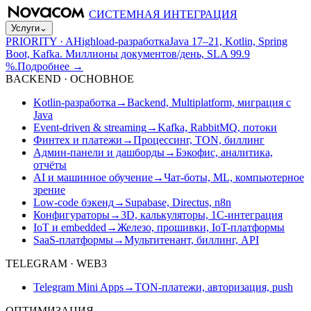
СИСТЕМНАЯ ИНТЕГРАЦИЯ
Услуги
⌄
PRIORITY · A
Highload-разработка
Java 17–21, Kotlin, Spring
Boot, Kafka. Миллионы документов/день, SLA 99.9
%.
Подробнее
→
BACKEND · ОСНОВНОЕ
Kotlin-разработка
→
Backend, Multiplatform, миграция с
Java
Event-driven & streaming
→
Kafka, RabbitMQ, потоки
Финтех и платежи
→
Процессинг, TON, биллинг
Админ-панели и дашборды
→
Бэкофис, аналитика,
отчёты
AI и машинное обучение
→
Чат-боты, ML, компьютерное
зрение
Low-code бэкенд
→
Supabase, Directus, n8n
Конфигураторы
→
3D, калькуляторы, 1С-интеграция
IoT и embedded
→
Железо, прошивки, IoT-платформы
SaaS-платформы
→
Мультитенант, биллинг, API
TELEGRAM · WEB3
Telegram Mini Apps
→
TON-платежи, авторизация, push
ОПТИМИЗАЦИЯ