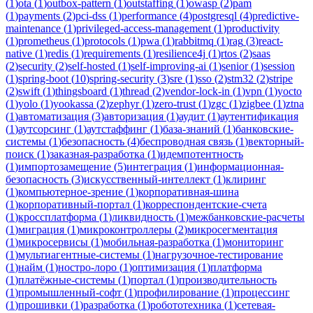
(
1
)
ota
(
1
)
outbox-pattern
(
1
)
outstaffing
(
1
)
owasp
(
2
)
pam
(
1
)
payments
(
2
)
pci-dss
(
1
)
performance
(
4
)
postgresql
(
4
)
predictive-
maintenance
(
1
)
privileged-access-management
(
1
)
productivity
(
1
)
prometheus
(
1
)
protocols
(
1
)
pwa
(
1
)
rabbitmq
(
1
)
rag
(
3
)
react-
native
(
1
)
redis
(
1
)
requirements
(
1
)
resilience4j
(
1
)
rtos
(
2
)
saas
(
2
)
security
(
2
)
self-hosted
(
1
)
self-improving-ai
(
1
)
senior
(
1
)
session
(
1
)
spring-boot
(
10
)
spring-security
(
3
)
sre
(
1
)
sso
(
2
)
stm32
(
2
)
stripe
(
2
)
swift
(
1
)
thingsboard
(
1
)
thread
(
2
)
vendor-lock-in
(
1
)
vpn
(
1
)
yocto
(
1
)
yolo
(
1
)
yookassa
(
2
)
zephyr
(
1
)
zero-trust
(
1
)
zgc
(
1
)
zigbee
(
1
)
ztna
(
1
)
автоматизация
(
3
)
авторизация
(
1
)
аудит
(
1
)
аутентификация
(
1
)
аутсорсинг
(
1
)
аутстаффинг
(
1
)
база-знаний
(
1
)
банковские-
системы
(
1
)
безопасность
(
4
)
беспроводная связь
(
1
)
векторный-
поиск
(
1
)
заказная-разработка
(
1
)
идемпотентность
(
1
)
импортозамещение
(
5
)
интеграция
(
1
)
информационная-
безопасность
(
3
)
искусственный-интеллект
(
1
)
клиринг
(
1
)
компьютерное-зрение
(
1
)
корпоративная-шина
(
1
)
корпоративный-портал
(
1
)
корреспондентские-счета
(
1
)
кроссплатформа
(
1
)
ликвидность
(
1
)
межбанковские-расчеты
(
1
)
миграция
(
1
)
микроконтроллеры
(
2
)
микросегментация
(
1
)
микросервисы
(
1
)
мобильная-разработка
(
1
)
мониторинг
(
1
)
мультиагентные-системы
(
1
)
нагрузочное-тестирование
(
1
)
найм
(
1
)
ностро-лоро
(
1
)
оптимизация
(
1
)
платформа
(
1
)
платёжные-системы
(
1
)
портал
(
1
)
производительность
(
1
)
промышленный-софт
(
1
)
профилирование
(
1
)
процессинг
(
1
)
прошивки
(
1
)
разработка
(
1
)
робототехника
(
1
)
сетевая-