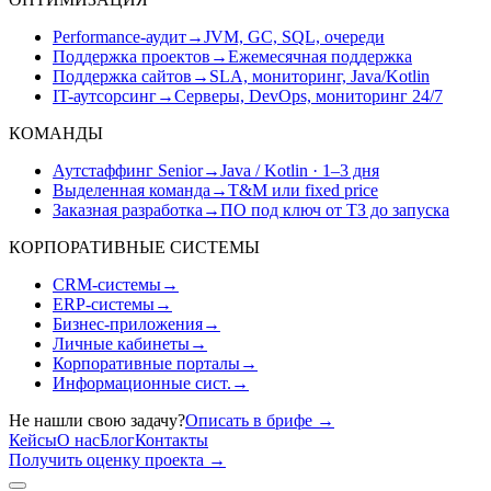
Performance-аудит
→
JVM, GC, SQL, очереди
Поддержка проектов
→
Ежемесячная поддержка
Поддержка сайтов
→
SLA, мониторинг, Java/Kotlin
IT-аутсорсинг
→
Серверы, DevOps, мониторинг 24/7
КОМАНДЫ
Аутстаффинг Senior
→
Java / Kotlin · 1–3 дня
Выделенная команда
→
T&M или fixed price
Заказная разработка
→
ПО под ключ от ТЗ до запуска
КОРПОРАТИВНЫЕ СИСТЕМЫ
CRM-системы
→
ERP-системы
→
Бизнес-приложения
→
Личные кабинеты
→
Корпоративные порталы
→
Информационные сист.
→
Не нашли свою задачу?
Описать в брифе
→
Кейсы
О нас
Блог
Контакты
Получить оценку проекта
→