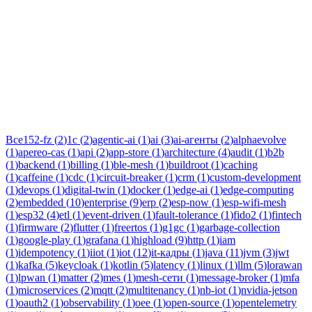
Тег:
fintech
Статьи по теме «fintech»: практические разборы, кейсы и
руководства инженеров Новаком — заказная разработка ПО
на Java/Kotlin для бизнеса.
Все
152-fz
(
2
)
1c
(
2
)
agentic-ai
(
1
)
ai
(
3
)
ai-агенты
(
2
)
alphaevolve
(
1
)
apereo-cas
(
1
)
api
(
2
)
app-store
(
1
)
architecture
(
4
)
audit
(
1
)
b2b
(
1
)
backend
(
1
)
billing
(
1
)
ble-mesh
(
1
)
buildroot
(
1
)
caching
(
1
)
caffeine
(
1
)
cdc
(
1
)
circuit-breaker
(
1
)
crm
(
1
)
custom-development
(
1
)
devops
(
1
)
digital-twin
(
1
)
docker
(
1
)
edge-ai
(
1
)
edge-computing
(
2
)
embedded
(
10
)
enterprise
(
9
)
erp
(
2
)
esp-now
(
1
)
esp-wifi-mesh
(
1
)
esp32
(
4
)
etl
(
1
)
event-driven
(
1
)
fault-tolerance
(
1
)
fido2
(
1
)
fintech
(
1
)
firmware
(
2
)
flutter
(
1
)
freertos
(
1
)
g1gc
(
1
)
garbage-collection
(
1
)
google-play
(
1
)
grafana
(
1
)
highload
(
9
)
http
(
1
)
iam
(
1
)
idempotency
(
1
)
iiot
(
1
)
iot
(
12
)
it-кадры
(
1
)
java
(
11
)
jvm
(
3
)
jwt
(
1
)
kafka
(
5
)
keycloak
(
1
)
kotlin
(
5
)
latency
(
1
)
linux
(
1
)
llm
(
5
)
lorawan
(
1
)
lpwan
(
1
)
matter
(
2
)
mes
(
1
)
mesh-сети
(
1
)
message-broker
(
1
)
mfa
(
1
)
microservices
(
2
)
mqtt
(
2
)
multitenancy
(
1
)
nb-iot
(
1
)
nvidia-jetson
(
1
)
oauth2
(
1
)
observability
(
1
)
oee
(
1
)
open-source
(
1
)
opentelemetry