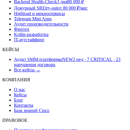
Backend Health-Check
3 дня
80 000 ₽
Дежурный SRE
try-out
от 80 000 ₽/мес
Highload и микросервисы
Telegram Mini Apps
Аудит производительности
Финтех
Kotlin-разработка
IT-аутстаффинг
КЕЙСЫ
Аудит SMM-платформы
NEW
2 нед · 7 CRITICAL · 23
нарушения договора
Все кейсы →
КОМПАНИЯ
О нас
Кейсы
Блог
Контакты
База знаний Cisco
ПРАВОВОЕ