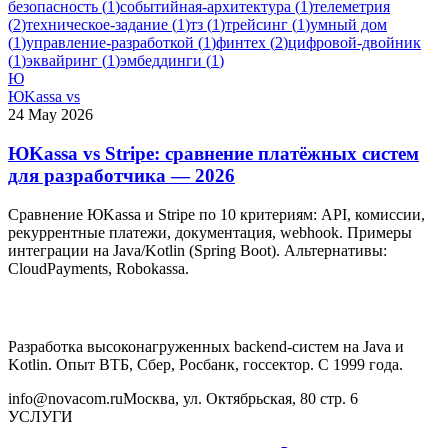
безопасность
(
1
)
событийная-архитектура
(
1
)
телеметрия
(
2
)
техническое-задание
(
1
)
тз
(
1
)
трейсинг
(
1
)
умный дом
(
1
)
управление-разработкой
(
1
)
финтех
(
2
)
цифровой-двойник
(
1
)
эквайринг
(
1
)
эмбеддинги
(
1
)
Ю
ЮKassa vs
24 May 2026
ЮKassa vs Stripe: сравнение платёжных систем
для разработчика — 2026
Сравнение ЮKassa и Stripe по 10 критериям: API, комиссии,
рекуррентные платежи, документация, webhook. Примеры
интеграции на Java/Kotlin (Spring Boot). Альтернативы:
CloudPayments, Robokassa.
Разработка высоконагруженных backend-систем на Java и
Kotlin. Опыт ВТБ, Сбер, Росбанк, госсектор. С 1999 года.
info@novacom.ru
Москва, ул. Октябрьская, 80 стр. 6
УСЛУГИ