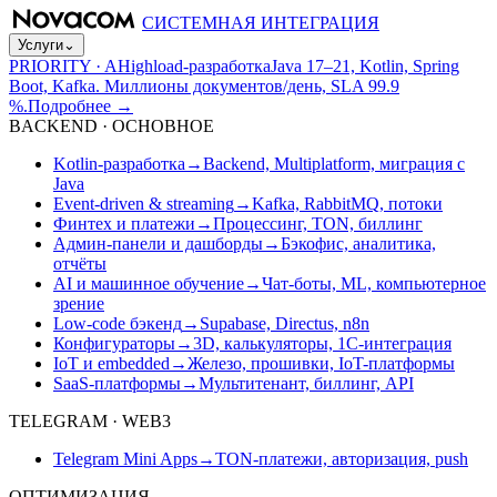
СИСТЕМНАЯ ИНТЕГРАЦИЯ
Услуги
⌄
PRIORITY · A
Highload-разработка
Java 17–21, Kotlin, Spring
Boot, Kafka. Миллионы документов/день, SLA 99.9
%.
Подробнее
→
BACKEND · ОСНОВНОЕ
Kotlin-разработка
→
Backend, Multiplatform, миграция с
Java
Event-driven & streaming
→
Kafka, RabbitMQ, потоки
Финтех и платежи
→
Процессинг, TON, биллинг
Админ-панели и дашборды
→
Бэкофис, аналитика,
отчёты
AI и машинное обучение
→
Чат-боты, ML, компьютерное
зрение
Low-code бэкенд
→
Supabase, Directus, n8n
Конфигураторы
→
3D, калькуляторы, 1С-интеграция
IoT и embedded
→
Железо, прошивки, IoT-платформы
SaaS-платформы
→
Мультитенант, биллинг, API
TELEGRAM · WEB3
Telegram Mini Apps
→
TON-платежи, авторизация, push
ОПТИМИЗАЦИЯ