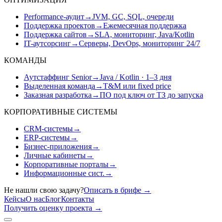
Performance-аудит
→
JVM, GC, SQL, очереди
Поддержка проектов
→
Ежемесячная поддержка
Поддержка сайтов
→
SLA, мониторинг, Java/Kotlin
IT-аутсорсинг
→
Серверы, DevOps, мониторинг 24/7
КОМАНДЫ
Аутстаффинг Senior
→
Java / Kotlin · 1–3 дня
Выделенная команда
→
T&M или fixed price
Заказная разработка
→
ПО под ключ от ТЗ до запуска
КОРПОРАТИВНЫЕ СИСТЕМЫ
CRM-системы
→
ERP-системы
→
Бизнес-приложения
→
Личные кабинеты
→
Корпоративные порталы
→
Информационные сист.
→
Не нашли свою задачу?
Описать в брифе
→
Кейсы
О нас
Блог
Контакты
Получить оценку проекта
→