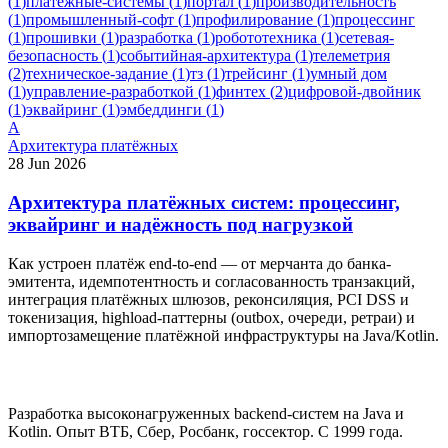
(
1
)
платёжные-системы
(
1
)
портал
(
1
)
производительность
(
1
)
промышленный-софт
(
1
)
профилирование
(
1
)
процессинг
(
1
)
прошивки
(
1
)
разработка
(
1
)
робототехника
(
1
)
сетевая-
безопасность
(
1
)
событийная-архитектура
(
1
)
телеметрия
(
2
)
техническое-задание
(
1
)
тз
(
1
)
трейсинг
(
1
)
умный дом
(
1
)
управление-разработкой
(
1
)
финтех
(
2
)
цифровой-двойник
(
1
)
эквайринг
(
1
)
эмбеддинги
(
1
)
А
Архитектура платёжных
28 Jun 2026
Архитектура платёжных систем: процессинг,
эквайринг и надёжность под нагрузкой
Как устроен платёж end-to-end — от мерчанта до банка-
эмитента, идемпотентность и согласованность транзакций,
интеграция платёжных шлюзов, реконсиляция, PCI DSS и
токенизация, highload-паттерны (outbox, очереди, ретраи) и
импортозамещение платёжной инфраструктуры на Java/Kotlin.
Разработка высоконагруженных backend-систем на Java и
Kotlin. Опыт ВТБ, Сбер, Росбанк, госсектор. С 1999 года.