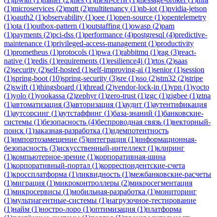
(
1
)
microservices
(
2
)
mqtt
(
2
)
multitenancy
(
1
)
nb-iot
(
1
)
nvidia-jetson
(
1
)
oauth2
(
1
)
observability
(
1
)
oee
(
1
)
open-source
(
1
)
opentelemetry
(
1
)
ota
(
1
)
outbox-pattern
(
1
)
outstaffing
(
1
)
owasp
(
2
)
pam
(
1
)
payments
(
2
)
pci-dss
(
1
)
performance
(
4
)
postgresql
(
4
)
predictive-
maintenance
(
1
)
privileged-access-management
(
1
)
productivity
(
1
)
prometheus
(
1
)
protocols
(
1
)
pwa
(
1
)
rabbitmq
(
1
)
rag
(
3
)
react-
native
(
1
)
redis
(
1
)
requirements
(
1
)
resilience4j
(
1
)
rtos
(
2
)
saas
(
2
)
security
(
2
)
self-hosted
(
1
)
self-improving-ai
(
1
)
senior
(
1
)
session
(
1
)
spring-boot
(
10
)
spring-security
(
3
)
sre
(
1
)
sso
(
2
)
stm32
(
2
)
stripe
(
2
)
swift
(
1
)
thingsboard
(
1
)
thread
(
2
)
vendor-lock-in
(
1
)
vpn
(
1
)
yocto
(
1
)
yolo
(
1
)
yookassa
(
2
)
zephyr
(
1
)
zero-trust
(
1
)
zgc
(
1
)
zigbee
(
1
)
ztna
(
1
)
автоматизация
(
3
)
авторизация
(
1
)
аудит
(
1
)
аутентификация
(
1
)
аутсорсинг
(
1
)
аутстаффинг
(
1
)
база-знаний
(
1
)
банковские-
системы
(
1
)
безопасность
(
4
)
беспроводная связь
(
1
)
векторный-
поиск
(
1
)
заказная-разработка
(
1
)
идемпотентность
(
1
)
импортозамещение
(
5
)
интеграция
(
1
)
информационная-
безопасность
(
3
)
искусственный-интеллект
(
1
)
клиринг
(
1
)
компьютерное-зрение
(
1
)
корпоративная-шина
(
1
)
корпоративный-портал
(
1
)
корреспондентские-счета
(
1
)
кроссплатформа
(
1
)
ликвидность
(
1
)
межбанковские-расчеты
(
1
)
миграция
(
1
)
микроконтроллеры
(
2
)
микросегментация
(
1
)
микросервисы
(
1
)
мобильная-разработка
(
1
)
мониторинг
(
1
)
мультиагентные-системы
(
1
)
нагрузочное-тестирование
(
1
)
найм
(
1
)
ностро-лоро
(
1
)
оптимизация
(
1
)
платформа