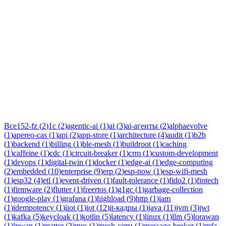
Тег:
идемпотентность
Статьи по теме «идемпотентность»: практические разборы,
кейсы и руководства инженеров Новаком — заказная
разработка ПО на Java/Kotlin для бизнеса.
Все
152-fz
(
2
)
1c
(
2
)
agentic-ai
(
1
)
ai
(
3
)
ai-агенты
(
2
)
alphaevolve
(
1
)
apereo-cas
(
1
)
api
(
2
)
app-store
(
1
)
architecture
(
4
)
audit
(
1
)
b2b
(
1
)
backend
(
1
)
billing
(
1
)
ble-mesh
(
1
)
buildroot
(
1
)
caching
(
1
)
caffeine
(
1
)
cdc
(
1
)
circuit-breaker
(
1
)
crm
(
1
)
custom-development
(
1
)
devops
(
1
)
digital-twin
(
1
)
docker
(
1
)
edge-ai
(
1
)
edge-computing
(
2
)
embedded
(
10
)
enterprise
(
9
)
erp
(
2
)
esp-now
(
1
)
esp-wifi-mesh
(
1
)
esp32
(
4
)
etl
(
1
)
event-driven
(
1
)
fault-tolerance
(
1
)
fido2
(
1
)
fintech
(
1
)
firmware
(
2
)
flutter
(
1
)
freertos
(
1
)
g1gc
(
1
)
garbage-collection
(
1
)
google-play
(
1
)
grafana
(
1
)
highload
(
9
)
http
(
1
)
iam
(
1
)
idempotency
(
1
)
iiot
(
1
)
iot
(
12
)
it-кадры
(
1
)
java
(
11
)
jvm
(
3
)
jwt
(
1
)
kafka
(
5
)
keycloak
(
1
)
kotlin
(
5
)
latency
(
1
)
linux
(
1
)
llm
(
5
)
lorawan
(
1
)
lpwan
(
1
)
matter
(
2
)
mes
(
1
)
mesh-сети
(
1
)
message-broker
(
1
)
mfa