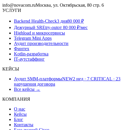
info@novacom.ru
Москва, ул. Октябрьская, 80 стр. 6
УСЛУГИ
Backend Health-Check
3 дня
80 000 ₽
Дежурный SRE
try-out
от 80 000 ₽/мес
Highload и микросервисы
Telegram Mini Apps
Аудит производительности
Финтех
Kotlin-разработка
IT-аутстаффинг
КЕЙСЫ
Аудит SMM-платформы
NEW
2 нед · 7 CRITICAL · 23
нарушения договора
Все кейсы →
КОМПАНИЯ
О нас
Кейсы
Блог
Контакты
База знаний Cisco