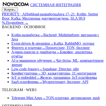
СИСТЕМНАЯ ИНТЕГРАЦИЯ
Услуги
⌄
PRIORITY · A
Highload-разработка
Java 17–21, Kotlin, Spring
Boot, Kafka. Миллионы документов/день, SLA 99.9
%.
Подробнее
→
BACKEND · ОСНОВНОЕ
Kotlin-разработка
→
Backend, Multiplatform, миграция с
Java
Event-driven & streaming
→
Kafka, RabbitMQ, потоки
Финтех и платежи
→
Процессинг, TON, биллинг
Админ-панели и дашборды
→
Бэкофис, аналитика,
отчёты
AI и машинное обучение
→
Чат-боты, ML, компьютерное
зрение
Low-code бэкенд
→
Supabase, Directus, n8n
Конфигураторы
→
3D, калькуляторы, 1С-интеграция
IoT и embedded
→
Железо, прошивки, IoT-платформы
SaaS-платформы
→
Мультитенант, биллинг, API
TELEGRAM · WEB3
Telegram Mini Apps
→
TON-платежи, авторизация, push
ОПТИМИЗАЦИЯ