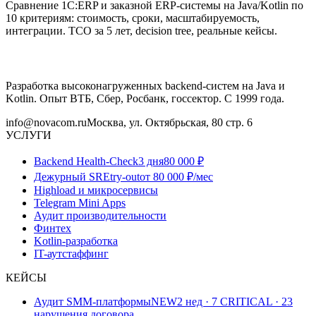
Сравнение 1С:ERP и заказной ERP-системы на Java/Kotlin по
10 критериям: стоимость, сроки, масштабируемость,
интеграции. TCO за 5 лет, decision tree, реальные кейсы.
Разработка высоконагруженных backend-систем на Java и
Kotlin. Опыт ВТБ, Сбер, Росбанк, госсектор. С 1999 года.
info@novacom.ru
Москва, ул. Октябрьская, 80 стр. 6
УСЛУГИ
Backend Health-Check
3 дня
80 000 ₽
Дежурный SRE
try-out
от 80 000 ₽/мес
Highload и микросервисы
Telegram Mini Apps
Аудит производительности
Финтех
Kotlin-разработка
IT-аутстаффинг
КЕЙСЫ
Аудит SMM-платформы
NEW
2 нед · 7 CRITICAL · 23
нарушения договора