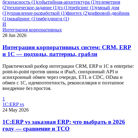
безопасность
(
1
)
событийная-архитектура
(
1
)
телеметрия
(
2
)
техническое-задание
(
1
)
тз
(
1
)
трейсинг
(
1
)
умный дом
(
1
)
управление-разработкой
(
1
)
финтех
(
2
)
цифровой-двойник
(
1
)
эквайринг
(
1
)
эмбеддинги
(
1
)
И
Интеграция корпоративных
28 Jun 2026
Интеграция корпоративных систем: CRM, ERP
и 1С — подходы, паттерны, грабли
Практический разбор интеграции CRM, ERP и 1С в enterprise:
point-to-point против шины и iPaaS, синхронный API и
асинхронный обмен через очереди, ETL и CDC, OData и
обмен с 1С, идемпотентность, реконсиляция и поэтапное
внедрение без простоя.
1
1С:ERP vs
24 May 2026
1С:ERP vs заказная ERP: что выбрать в 2026
году — сравнение и TCO