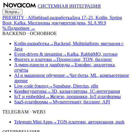
СИСТЕМНАЯ ИНТЕГРАЦИЯ
Услуги
⌄
PRIORITY · A
Highload-разработка
Java 17–21, Kotlin, Spring
Boot, Kafka. Миллионы документов/день, SLA 99.9
%.
Подробнее
→
BACKEND · ОСНОВНОЕ
Kotlin-разработка
→
Backend, Multiplatform, миграция с
Java
Event-driven & streaming
→
Kafka, RabbitMQ, потоки
Финтех и платежи
→
Процессинг, TON, биллинг
Админ-панели и дашборды
→
Бэкофис, аналитика,
отчёты
AI и машинное обучение
→
Чат-боты, ML, компьютерное
зрение
Low-code бэкенд
→
Supabase, Directus, n8n
Конфигураторы
→
3D, калькуляторы, 1С-интеграция
IoT и embedded
→
Железо, прошивки, IoT-платформы
SaaS-платформы
→
Мультитенант, биллинг, API
TELEGRAM · WEB3
Telegram Mini Apps
→
TON-платежи, авторизация, push
ОПТИМИЗАЦИЯ