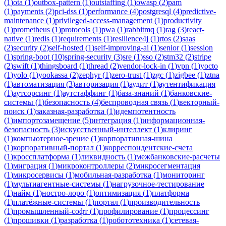
(
1
)
ota
(
1
)
outbox-pattern
(
1
)
outstaffing
(
1
)
owasp
(
2
)
pam
(
1
)
payments
(
2
)
pci-dss
(
1
)
performance
(
4
)
postgresql
(
4
)
predictive-
maintenance
(
1
)
privileged-access-management
(
1
)
productivity
(
1
)
prometheus
(
1
)
protocols
(
1
)
pwa
(
1
)
rabbitmq
(
1
)
rag
(
3
)
react-
native
(
1
)
redis
(
1
)
requirements
(
1
)
resilience4j
(
1
)
rtos
(
2
)
saas
(
2
)
security
(
2
)
self-hosted
(
1
)
self-improving-ai
(
1
)
senior
(
1
)
session
(
1
)
spring-boot
(
10
)
spring-security
(
3
)
sre
(
1
)
sso
(
2
)
stm32
(
2
)
stripe
(
2
)
swift
(
1
)
thingsboard
(
1
)
thread
(
2
)
vendor-lock-in
(
1
)
vpn
(
1
)
yocto
(
1
)
yolo
(
1
)
yookassa
(
2
)
zephyr
(
1
)
zero-trust
(
1
)
zgc
(
1
)
zigbee
(
1
)
ztna
(
1
)
автоматизация
(
3
)
авторизация
(
1
)
аудит
(
1
)
аутентификация
(
1
)
аутсорсинг
(
1
)
аутстаффинг
(
1
)
база-знаний
(
1
)
банковские-
системы
(
1
)
безопасность
(
4
)
беспроводная связь
(
1
)
векторный-
поиск
(
1
)
заказная-разработка
(
1
)
идемпотентность
(
1
)
импортозамещение
(
5
)
интеграция
(
1
)
информационная-
безопасность
(
3
)
искусственный-интеллект
(
1
)
клиринг
(
1
)
компьютерное-зрение
(
1
)
корпоративная-шина
(
1
)
корпоративный-портал
(
1
)
корреспондентские-счета
(
1
)
кроссплатформа
(
1
)
ликвидность
(
1
)
межбанковские-расчеты
(
1
)
миграция
(
1
)
микроконтроллеры
(
2
)
микросегментация
(
1
)
микросервисы
(
1
)
мобильная-разработка
(
1
)
мониторинг
(
1
)
мультиагентные-системы
(
1
)
нагрузочное-тестирование
(
1
)
найм
(
1
)
ностро-лоро
(
1
)
оптимизация
(
1
)
платформа
(
1
)
платёжные-системы
(
1
)
портал
(
1
)
производительность
(
1
)
промышленный-софт
(
1
)
профилирование
(
1
)
процессинг
(
1
)
прошивки
(
1
)
разработка
(
1
)
робототехника
(
1
)
сетевая-