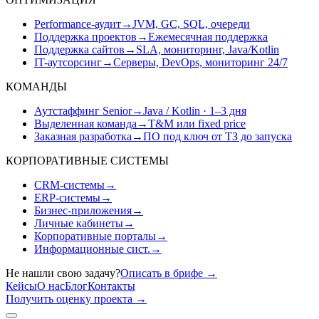
Performance-аудит
→
JVM, GC, SQL, очереди
Поддержка проектов
→
Ежемесячная поддержка
Поддержка сайтов
→
SLA, мониторинг, Java/Kotlin
IT-аутсорсинг
→
Серверы, DevOps, мониторинг 24/7
КОМАНДЫ
Аутстаффинг Senior
→
Java / Kotlin · 1–3 дня
Выделенная команда
→
T&M или fixed price
Заказная разработка
→
ПО под ключ от ТЗ до запуска
КОРПОРАТИВНЫЕ СИСТЕМЫ
CRM-системы
→
ERP-системы
→
Бизнес-приложения
→
Личные кабинеты
→
Корпоративные порталы
→
Информационные сист.
→
Не нашли свою задачу?
Описать в брифе
→
Кейсы
О нас
Блог
Контакты
Получить оценку проекта
→