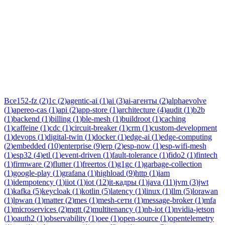
Тег:
1c
Статьи по теме «1c»: практические разборы, кейсы и
руководства инженеров Новаком — заказная разработка ПО
на Java/Kotlin для бизнеса.
Все
152-fz
(
2
)
1c
(
2
)
agentic-ai
(
1
)
ai
(
3
)
ai-агенты
(
2
)
alphaevolve
(
1
)
apereo-cas
(
1
)
api
(
2
)
app-store
(
1
)
architecture
(
4
)
audit
(
1
)
b2b
(
1
)
backend
(
1
)
billing
(
1
)
ble-mesh
(
1
)
buildroot
(
1
)
caching
(
1
)
caffeine
(
1
)
cdc
(
1
)
circuit-breaker
(
1
)
crm
(
1
)
custom-development
(
1
)
devops
(
1
)
digital-twin
(
1
)
docker
(
1
)
edge-ai
(
1
)
edge-computing
(
2
)
embedded
(
10
)
enterprise
(
9
)
erp
(
2
)
esp-now
(
1
)
esp-wifi-mesh
(
1
)
esp32
(
4
)
etl
(
1
)
event-driven
(
1
)
fault-tolerance
(
1
)
fido2
(
1
)
fintech
(
1
)
firmware
(
2
)
flutter
(
1
)
freertos
(
1
)
g1gc
(
1
)
garbage-collection
(
1
)
google-play
(
1
)
grafana
(
1
)
highload
(
9
)
http
(
1
)
iam
(
1
)
idempotency
(
1
)
iiot
(
1
)
iot
(
12
)
it-кадры
(
1
)
java
(
11
)
jvm
(
3
)
jwt
(
1
)
kafka
(
5
)
keycloak
(
1
)
kotlin
(
5
)
latency
(
1
)
linux
(
1
)
llm
(
5
)
lorawan
(
1
)
lpwan
(
1
)
matter
(
2
)
mes
(
1
)
mesh-сети
(
1
)
message-broker
(
1
)
mfa
(
1
)
microservices
(
2
)
mqtt
(
2
)
multitenancy
(
1
)
nb-iot
(
1
)
nvidia-jetson
(
1
)
oauth2
(
1
)
observability
(
1
)
oee
(
1
)
open-source
(
1
)
opentelemetry