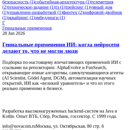
безопасность
(
1
)
событийная-архитектура
(
1
)
телеметрия
(
2
)
техническое-задание
(
1
)
тз
(
1
)
трейсинг
(
1
)
умный дом
(
1
)
управление-разработкой
(
1
)
финтех
(
2
)
цифровой-двойник
(
1
)
эквайринг
(
1
)
эмбеддинги
(
1
)
Г
Гениальные применения
28 Jun 2026
Гениальные применения ИИ: когда нейросети
делают то, что не могли люди
Подборка по-настоящему впечатляющих применений ИИ с
ссылками на репозитории: AlphaEvolve и FunSearch,
открывающие новые алгоритмы, самоулучшающиеся агенты
(AI Scientist, Gödel Agent, DGM), автоматизация научных
открытий, ИИ как «великий уравнитель» и что из этого
реально применимо в бизнесе.
Разработка высоконагруженных backend-систем на Java и
Kotlin. Опыт ВТБ, Сбер, Росбанк, госсектор. С 1999 года.
info@novacom.ru
Москва, ул. Октябрьская, 80 стр. 6