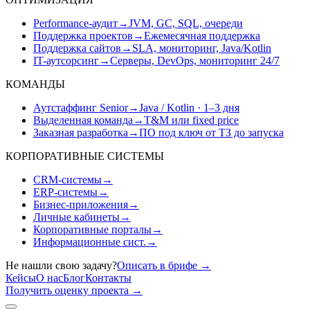
Performance-аудит
→
JVM, GC, SQL, очереди
Поддержка проектов
→
Ежемесячная поддержка
Поддержка сайтов
→
SLA, мониторинг, Java/Kotlin
IT-аутсорсинг
→
Серверы, DevOps, мониторинг 24/7
КОМАНДЫ
Аутстаффинг Senior
→
Java / Kotlin · 1–3 дня
Выделенная команда
→
T&M или fixed price
Заказная разработка
→
ПО под ключ от ТЗ до запуска
КОРПОРАТИВНЫЕ СИСТЕМЫ
CRM-системы
→
ERP-системы
→
Бизнес-приложения
→
Личные кабинеты
→
Корпоративные порталы
→
Информационные сист.
→
Не нашли свою задачу?
Описать в брифе
→
Кейсы
О нас
Блог
Контакты
Получить оценку проекта
→