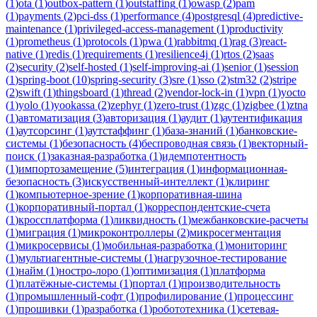
(
1
)
ota
(
1
)
outbox-pattern
(
1
)
outstaffing
(
1
)
owasp
(
2
)
pam
(
1
)
payments
(
2
)
pci-dss
(
1
)
performance
(
4
)
postgresql
(
4
)
predictive-
maintenance
(
1
)
privileged-access-management
(
1
)
productivity
(
1
)
prometheus
(
1
)
protocols
(
1
)
pwa
(
1
)
rabbitmq
(
1
)
rag
(
3
)
react-
native
(
1
)
redis
(
1
)
requirements
(
1
)
resilience4j
(
1
)
rtos
(
2
)
saas
(
2
)
security
(
2
)
self-hosted
(
1
)
self-improving-ai
(
1
)
senior
(
1
)
session
(
1
)
spring-boot
(
10
)
spring-security
(
3
)
sre
(
1
)
sso
(
2
)
stm32
(
2
)
stripe
(
2
)
swift
(
1
)
thingsboard
(
1
)
thread
(
2
)
vendor-lock-in
(
1
)
vpn
(
1
)
yocto
(
1
)
yolo
(
1
)
yookassa
(
2
)
zephyr
(
1
)
zero-trust
(
1
)
zgc
(
1
)
zigbee
(
1
)
ztna
(
1
)
автоматизация
(
3
)
авторизация
(
1
)
аудит
(
1
)
аутентификация
(
1
)
аутсорсинг
(
1
)
аутстаффинг
(
1
)
база-знаний
(
1
)
банковские-
системы
(
1
)
безопасность
(
4
)
беспроводная связь
(
1
)
векторный-
поиск
(
1
)
заказная-разработка
(
1
)
идемпотентность
(
1
)
импортозамещение
(
5
)
интеграция
(
1
)
информационная-
безопасность
(
3
)
искусственный-интеллект
(
1
)
клиринг
(
1
)
компьютерное-зрение
(
1
)
корпоративная-шина
(
1
)
корпоративный-портал
(
1
)
корреспондентские-счета
(
1
)
кроссплатформа
(
1
)
ликвидность
(
1
)
межбанковские-расчеты
(
1
)
миграция
(
1
)
микроконтроллеры
(
2
)
микросегментация
(
1
)
микросервисы
(
1
)
мобильная-разработка
(
1
)
мониторинг
(
1
)
мультиагентные-системы
(
1
)
нагрузочное-тестирование
(
1
)
найм
(
1
)
ностро-лоро
(
1
)
оптимизация
(
1
)
платформа
(
1
)
платёжные-системы
(
1
)
портал
(
1
)
производительность
(
1
)
промышленный-софт
(
1
)
профилирование
(
1
)
процессинг
(
1
)
прошивки
(
1
)
разработка
(
1
)
робототехника
(
1
)
сетевая-