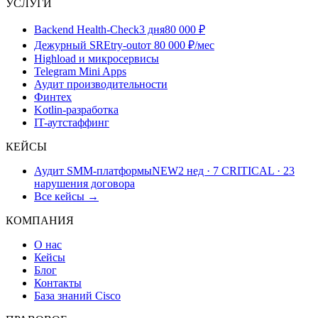
УСЛУГИ
Backend Health-Check
3 дня
80 000 ₽
Дежурный SRE
try-out
от 80 000 ₽/мес
Highload и микросервисы
Telegram Mini Apps
Аудит производительности
Финтех
Kotlin-разработка
IT-аутстаффинг
КЕЙСЫ
Аудит SMM-платформы
NEW
2 нед · 7 CRITICAL · 23
нарушения договора
Все кейсы →
КОМПАНИЯ
О нас
Кейсы
Блог
Контакты
База знаний Cisco