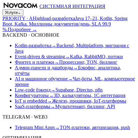
СИСТЕМНАЯ ИНТЕГРАЦИЯ
Услуги
⌄
PRIORITY · A
Highload-разработка
Java 17–21, Kotlin, Spring
Boot, Kafka. Миллионы документов/день, SLA 99.9
%.
Подробнее
→
BACKEND · ОСНОВНОЕ
Kotlin-разработка
→
Backend, Multiplatform, миграция с
Java
Event-driven & streaming
→
Kafka, RabbitMQ, потоки
Финтех и платежи
→
Процессинг, TON, биллинг
Админ-панели и дашборды
→
Бэкофис, аналитика,
отчёты
AI и машинное обучение
→
Чат-боты, ML, компьютерное
зрение
Low-code бэкенд
→
Supabase, Directus, n8n
Конфигураторы
→
3D, калькуляторы, 1С-интеграция
IoT и embedded
→
Железо, прошивки, IoT-платформы
SaaS-платформы
→
Мультитенант, биллинг, API
TELEGRAM · WEB3
Telegram Mini Apps
→
TON-платежи, авторизация, push
ОПТИМИЗАЦИЯ