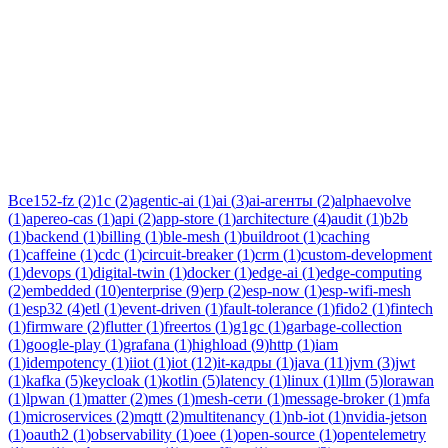
Тег:
self-improving-ai
Статьи по теме «self-improving-ai»: практические разборы,
кейсы и руководства инженеров Новаком — заказная
разработка ПО на Java/Kotlin для бизнеса.
Все
152-fz
(
2
)
1c
(
2
)
agentic-ai
(
1
)
ai
(
3
)
ai-агенты
(
2
)
alphaevolve
(
1
)
apereo-cas
(
1
)
api
(
2
)
app-store
(
1
)
architecture
(
4
)
audit
(
1
)
b2b
(
1
)
backend
(
1
)
billing
(
1
)
ble-mesh
(
1
)
buildroot
(
1
)
caching
(
1
)
caffeine
(
1
)
cdc
(
1
)
circuit-breaker
(
1
)
crm
(
1
)
custom-development
(
1
)
devops
(
1
)
digital-twin
(
1
)
docker
(
1
)
edge-ai
(
1
)
edge-computing
(
2
)
embedded
(
10
)
enterprise
(
9
)
erp
(
2
)
esp-now
(
1
)
esp-wifi-mesh
(
1
)
esp32
(
4
)
etl
(
1
)
event-driven
(
1
)
fault-tolerance
(
1
)
fido2
(
1
)
fintech
(
1
)
firmware
(
2
)
flutter
(
1
)
freertos
(
1
)
g1gc
(
1
)
garbage-collection
(
1
)
google-play
(
1
)
grafana
(
1
)
highload
(
9
)
http
(
1
)
iam
(
1
)
idempotency
(
1
)
iiot
(
1
)
iot
(
12
)
it-кадры
(
1
)
java
(
11
)
jvm
(
3
)
jwt
(
1
)
kafka
(
5
)
keycloak
(
1
)
kotlin
(
5
)
latency
(
1
)
linux
(
1
)
llm
(
5
)
lorawan
(
1
)
lpwan
(
1
)
matter
(
2
)
mes
(
1
)
mesh-сети
(
1
)
message-broker
(
1
)
mfa
(
1
)
microservices
(
2
)
mqtt
(
2
)
multitenancy
(
1
)
nb-iot
(
1
)
nvidia-jetson
(
1
)
oauth2
(
1
)
observability
(
1
)
oee
(
1
)
open-source
(
1
)
opentelemetry