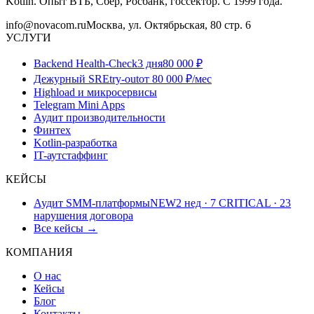
Kotlin. Опыт ВТБ, Сбер, Росбанк, госсектор. С 1999 года.
info@novacom.ru
Москва, ул. Октябрьская, 80 стр. 6
УСЛУГИ
Backend Health-Check
3 дня
80 000 ₽
Дежурный SRE
try-out
от 80 000 ₽/мес
Highload и микросервисы
Telegram Mini Apps
Аудит производительности
Финтех
Kotlin-разработка
IT-аутстаффинг
КЕЙСЫ
Аудит SMM-платформы
NEW
2 нед · 7 CRITICAL · 23
нарушения договора
Все кейсы →
КОМПАНИЯ
О нас
Кейсы
Блог
Контакты