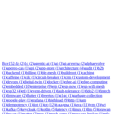
Тег:
микросегментация
Статьи по теме «микросегментация»: практические разборы,
кейсы и руководства инженеров Новаком — заказная
разработка ПО на Java/Kotlin для бизнеса.
Все
152-fz
(
2
)
1c
(
2
)
agentic-ai
(
1
)
ai
(
3
)
ai-агенты
(
2
)
alphaevolve
(
1
)
apereo-cas
(
1
)
api
(
2
)
app-store
(
1
)
architecture
(
4
)
audit
(
1
)
b2b
(
1
)
backend
(
1
)
billing
(
1
)
ble-mesh
(
1
)
buildroot
(
1
)
caching
(
1
)
caffeine
(
1
)
cdc
(
1
)
circuit-breaker
(
1
)
crm
(
1
)
custom-development
(
1
)
devops
(
1
)
digital-twin
(
1
)
docker
(
1
)
edge-ai
(
1
)
edge-computing
(
2
)
embedded
(
10
)
enterprise
(
9
)
erp
(
2
)
esp-now
(
1
)
esp-wifi-mesh
(
1
)
esp32
(
4
)
etl
(
1
)
event-driven
(
1
)
fault-tolerance
(
1
)
fido2
(
1
)
fintech
(
1
)
firmware
(
2
)
flutter
(
1
)
freertos
(
1
)
g1gc
(
1
)
garbage-collection
(
1
)
google-play
(
1
)
grafana
(
1
)
highload
(
9
)
http
(
1
)
iam
(
1
)
idempotency
(
1
)
iiot
(
1
)
iot
(
12
)
it-кадры
(
1
)
java
(
11
)
jvm
(
3
)
jwt
(
1
)
kafka
(
5
)
keycloak
(
1
)
kotlin
(
5
)
latency
(
1
)
linux
(
1
)
llm
(
5
)
lorawan
(
1
)
lpwan
(
1
)
matter
(
2
)
mes
(
1
)
mesh-сети
(
1
)
message-broker
(
1
)
mfa