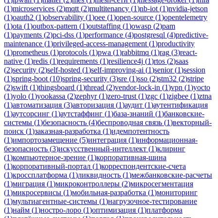
(
1
)
microservices
(
2
)
mqtt
(
2
)
multitenancy
(
1
)
nb-iot
(
1
)
nvidia-jetson
(
1
)
oauth2
(
1
)
observability
(
1
)
oee
(
1
)
open-source
(
1
)
opentelemetry
(
1
)
ota
(
1
)
outbox-pattern
(
1
)
outstaffing
(
1
)
owasp
(
2
)
pam
(
1
)
payments
(
2
)
pci-dss
(
1
)
performance
(
4
)
postgresql
(
4
)
predictive-
maintenance
(
1
)
privileged-access-management
(
1
)
productivity
(
1
)
prometheus
(
1
)
protocols
(
1
)
pwa
(
1
)
rabbitmq
(
1
)
rag
(
3
)
react-
native
(
1
)
redis
(
1
)
requirements
(
1
)
resilience4j
(
1
)
rtos
(
2
)
saas
(
2
)
security
(
2
)
self-hosted
(
1
)
self-improving-ai
(
1
)
senior
(
1
)
session
(
1
)
spring-boot
(
10
)
spring-security
(
3
)
sre
(
1
)
sso
(
2
)
stm32
(
2
)
stripe
(
2
)
swift
(
1
)
thingsboard
(
1
)
thread
(
2
)
vendor-lock-in
(
1
)
vpn
(
1
)
yocto
(
1
)
yolo
(
1
)
yookassa
(
2
)
zephyr
(
1
)
zero-trust
(
1
)
zgc
(
1
)
zigbee
(
1
)
ztna
(
1
)
автоматизация
(
3
)
авторизация
(
1
)
аудит
(
1
)
аутентификация
(
1
)
аутсорсинг
(
1
)
аутстаффинг
(
1
)
база-знаний
(
1
)
банковские-
системы
(
1
)
безопасность
(
4
)
беспроводная связь
(
1
)
векторный-
поиск
(
1
)
заказная-разработка
(
1
)
идемпотентность
(
1
)
импортозамещение
(
5
)
интеграция
(
1
)
информационная-
безопасность
(
3
)
искусственный-интеллект
(
1
)
клиринг
(
1
)
компьютерное-зрение
(
1
)
корпоративная-шина
(
1
)
корпоративный-портал
(
1
)
корреспондентские-счета
(
1
)
кроссплатформа
(
1
)
ликвидность
(
1
)
межбанковские-расчеты
(
1
)
миграция
(
1
)
микроконтроллеры
(
2
)
микросегментация
(
1
)
микросервисы
(
1
)
мобильная-разработка
(
1
)
мониторинг
(
1
)
мультиагентные-системы
(
1
)
нагрузочное-тестирование
(
1
)
найм
(
1
)
ностро-лоро
(
1
)
оптимизация
(
1
)
платформа