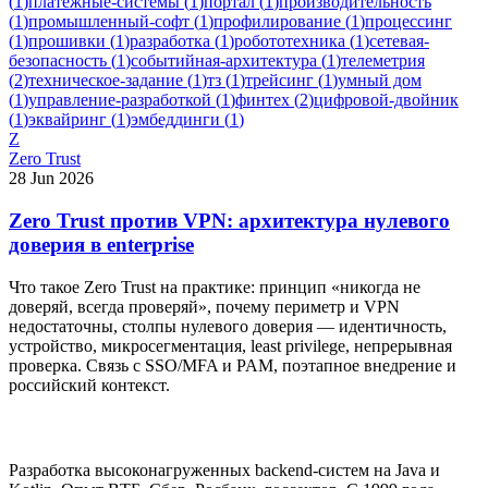
(
1
)
платёжные-системы
(
1
)
портал
(
1
)
производительность
(
1
)
промышленный-софт
(
1
)
профилирование
(
1
)
процессинг
(
1
)
прошивки
(
1
)
разработка
(
1
)
робототехника
(
1
)
сетевая-
безопасность
(
1
)
событийная-архитектура
(
1
)
телеметрия
(
2
)
техническое-задание
(
1
)
тз
(
1
)
трейсинг
(
1
)
умный дом
(
1
)
управление-разработкой
(
1
)
финтех
(
2
)
цифровой-двойник
(
1
)
эквайринг
(
1
)
эмбеддинги
(
1
)
Z
Zero Trust
28 Jun 2026
Zero Trust против VPN: архитектура нулевого
доверия в enterprise
Что такое Zero Trust на практике: принцип «никогда не
доверяй, всегда проверяй», почему периметр и VPN
недостаточны, столпы нулевого доверия — идентичность,
устройство, микросегментация, least privilege, непрерывная
проверка. Связь с SSO/MFA и PAM, поэтапное внедрение и
российский контекст.
Разработка высоконагруженных backend-систем на Java и