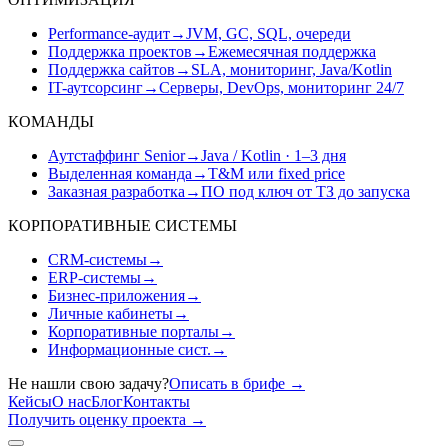
Performance-аудит
→
JVM, GC, SQL, очереди
Поддержка проектов
→
Ежемесячная поддержка
Поддержка сайтов
→
SLA, мониторинг, Java/Kotlin
IT-аутсорсинг
→
Серверы, DevOps, мониторинг 24/7
КОМАНДЫ
Аутстаффинг Senior
→
Java / Kotlin · 1–3 дня
Выделенная команда
→
T&M или fixed price
Заказная разработка
→
ПО под ключ от ТЗ до запуска
КОРПОРАТИВНЫЕ СИСТЕМЫ
CRM-системы
→
ERP-системы
→
Бизнес-приложения
→
Личные кабинеты
→
Корпоративные порталы
→
Информационные сист.
→
Не нашли свою задачу?
Описать в брифе
→
Кейсы
О нас
Блог
Контакты
Получить оценку проекта
→