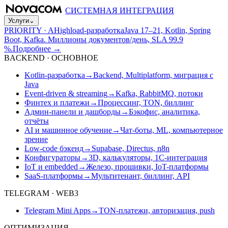
СИСТЕМНАЯ ИНТЕГРАЦИЯ
Услуги
⌄
PRIORITY · A
Highload-разработка
Java 17–21, Kotlin, Spring
Boot, Kafka. Миллионы документов/день, SLA 99.9
%.
Подробнее
→
BACKEND · ОСНОВНОЕ
Kotlin-разработка
→
Backend, Multiplatform, миграция с
Java
Event-driven & streaming
→
Kafka, RabbitMQ, потоки
Финтех и платежи
→
Процессинг, TON, биллинг
Админ-панели и дашборды
→
Бэкофис, аналитика,
отчёты
AI и машинное обучение
→
Чат-боты, ML, компьютерное
зрение
Low-code бэкенд
→
Supabase, Directus, n8n
Конфигураторы
→
3D, калькуляторы, 1С-интеграция
IoT и embedded
→
Железо, прошивки, IoT-платформы
SaaS-платформы
→
Мультитенант, биллинг, API
TELEGRAM · WEB3
Telegram Mini Apps
→
TON-платежи, авторизация, push
ОПТИМИЗАЦИЯ