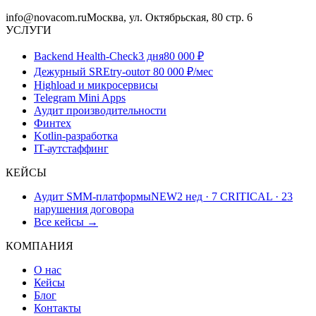
info@novacom.ru
Москва, ул. Октябрьская, 80 стр. 6
УСЛУГИ
Backend Health-Check
3 дня
80 000 ₽
Дежурный SRE
try-out
от 80 000 ₽/мес
Highload и микросервисы
Telegram Mini Apps
Аудит производительности
Финтех
Kotlin-разработка
IT-аутстаффинг
КЕЙСЫ
Аудит SMM-платформы
NEW
2 нед · 7 CRITICAL · 23
нарушения договора
Все кейсы →
КОМПАНИЯ
О нас
Кейсы
Блог
Контакты