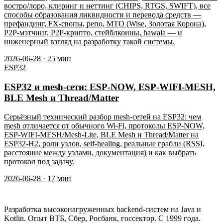
востро/лоро, клиринг и неттинг (CHIPS, RTGS, SWIFT), все
способы образования ликвидности и перевода средств —
префандинг, FX-свопы, репо, MTO (Wise, Золотая Корона),
P2P-мэтчинг, P2P-крипто, стейблкоины, hawala — и
инженерный взгляд на разработку такой системы.
2026-06-28
·
25
мин
ESP32
ESP32 и mesh-сети: ESP-NOW, ESP-WIFI-MESH,
BLE Mesh и Thread/Matter
Серьёзный технический разбор mesh-сетей на ESP32: чем
mesh отличается от обычного Wi-Fi, протоколы ESP-NOW,
ESP-WIFI-MESH/Mesh-Lite, BLE Mesh и Thread/Matter на
ESP32-H2, роли узлов, self-healing, реальные грабли (RSSI,
расстояние между узлами, документация) и как выбрать
протокол под задачу.
2026-06-28
·
17
мин
Разработка высоконагруженных backend-систем на Java и
Kotlin. Опыт ВТБ, Сбер, Росбанк, госсектор. С 1999 года.