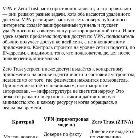
VPN и Zero Trust часто противопоставляют, и это правильно
— они решают разные задачи, хотя оба касаются удалённого
доступа. VPN расширяет частную сеть поверх публичного
интернета: создаёт зашифрованный туннель и пускает
удалённого пользователя «внутрь» корпоративной сети. И вот
здесь зарыта проблема: получив доступ по VPN, пользователь
обычно получает доступ ко
всей
сети, а не к конкретному
приложению. Контроль строится на уровне сети и подсети, по
IP-адресам, а видимость того, что пользователь делает после
подключения, минимальна.
Zero Trust устроен иначе: доступ выдаётся к конкретному
приложению на основе идентичности и состояния устройства,
независимо от того, где физически находится пользователь.
Приложение остаётся невидимым, пока запрос не
авторизован, — инфраструктура не светится наружу. Это
резко сокращает поверхность атаки и даёт детальную
видимость: кто, к какому ресурсу и когда обращался, в
реальном времени.
VPN (периметровая
Критерий
Zero Trust (ZTNA)
модель)
Доверие не выдаётся
Доверие по факту
Модель доверия
по умолчанию