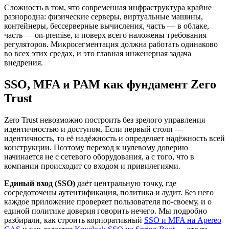
Сложность в том, что современная инфраструктура крайне
разнородна: физические серверы, виртуальные машины,
контейнеры, бессерверные вычисления, часть — в облаке,
часть — on-premise, и поверх всего наложены требования
регуляторов. Микросегментация должна работать одинаково
во всех этих средах, и это главная инженерная задача
внедрения.
SSO, MFA и PAM как фундамент Zero
Trust
Zero Trust невозможно построить без зрелого управления
идентичностью и доступом. Если первый столп —
идентичность, то её надёжность и определяет надёжность всей
конструкции. Поэтому переход к нулевому доверию
начинается не с сетевого оборудования, а с того, что в
компании происходит со входом и привилегиями.
Единый вход (SSO)
даёт центральную точку, где
сосредоточены аутентификация, политика и аудит. Без него
каждое приложение проверяет пользователя по-своему, и о
единой политике доверия говорить нечего. Мы подробно
разбирали, как строить корпоративный
SSO и MFA на Apereo