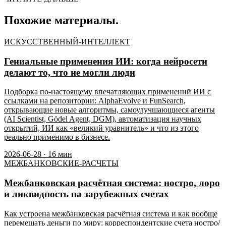
Похожие материалы.
ИСКУССТВЕННЫЙ-ИНТЕЛЛЕКТ
Гениальные применения ИИ: когда нейросети
делают то, что не могли люди
Подборка по-настоящему впечатляющих применений ИИ с
ссылками на репозитории: AlphaEvolve и FunSearch,
открывающие новые алгоритмы, самоулучшающиеся агенты
(AI Scientist, Gödel Agent, DGM), автоматизация научных
открытий, ИИ как «великий уравнитель» и что из этого
реально применимо в бизнесе.
2026-06-28
·
16
мин
МЕЖБАНКОВСКИЕ-РАСЧЕТЫ
Межбанковская расчётная система: ностро, лоро
и ликвидность на зарубежных счетах
Как устроена межбанковская расчётная система и как вообще
перемещать деньги по миру: корреспондентские счета ностро/