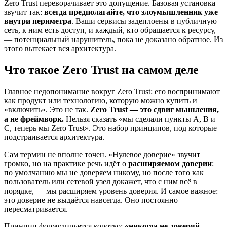
Zero Trust переворачивает это допущение. Базовая установка
звучит так:
всегда предполагайте, что злоумышленник уже
внутри периметра
. Ваши сервисы задеплоены в публичную
сеть, к ним есть доступ, и каждый, кто обращается к ресурсу,
— потенциальный нарушитель, пока не доказано обратное. Из
этого вытекает вся архитектура.
Что такое Zero Trust на самом деле
Главное недопонимание вокруг Zero Trust: его воспринимают
как продукт или технологию, которую можно купить и
«включить». Это не так.
Zero Trust — это сдвиг мышления,
а не фреймворк.
Нельзя сказать «мы сделали пункты A, B и
C, теперь мы Zero Trust». Это набор принципов, под которые
подстраивается архитектура.
Сам термин не вполне точен. «Нулевое доверие» звучит
громко, но на практике речь идёт о
расширяемом доверии
:
по умолчанию мы не доверяем никому, но после того как
пользователь или сетевой узел докажет, что с ним всё в
порядке, — мы расширяем уровень доверия. И самое важное:
это доверие не выдаётся навсегда. Оно постоянно
пересматривается.
Принцип формулируется коротко:
«никогда не доверяй,