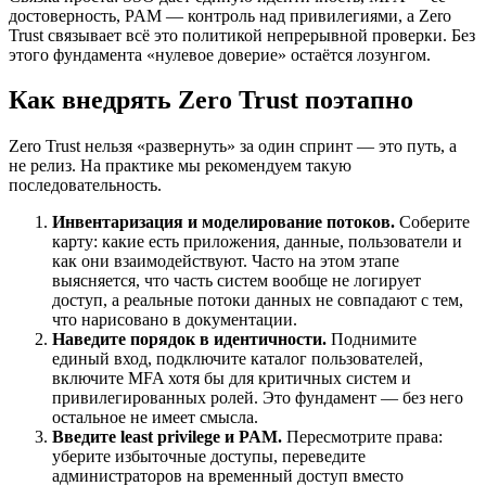
достоверность, PAM — контроль над привилегиями, а Zero
Trust связывает всё это политикой непрерывной проверки. Без
этого фундамента «нулевое доверие» остаётся лозунгом.
Как внедрять Zero Trust поэтапно
Zero Trust нельзя «развернуть» за один спринт — это путь, а
не релиз. На практике мы рекомендуем такую
последовательность.
Инвентаризация и моделирование потоков.
Соберите
карту: какие есть приложения, данные, пользователи и
как они взаимодействуют. Часто на этом этапе
выясняется, что часть систем вообще не логирует
доступ, а реальные потоки данных не совпадают с тем,
что нарисовано в документации.
Наведите порядок в идентичности.
Поднимите
единый вход, подключите каталог пользователей,
включите MFA хотя бы для критичных систем и
привилегированных ролей. Это фундамент — без него
остальное не имеет смысла.
Введите least privilege и PAM.
Пересмотрите права:
уберите избыточные доступы, переведите
администраторов на временный доступ вместо