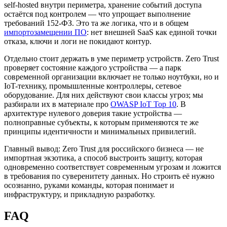
self-hosted внутри периметра, хранение событий доступа
остаётся под контролем — что упрощает выполнение
требований 152-ФЗ. Это та же логика, что и в общем
импортозамещении ПО
: нет внешней SaaS как единой точки
отказа, ключи и логи не покидают контур.
Отдельно стоит держать в уме периметр устройств. Zero Trust
проверяет состояние каждого устройства — а парк
современной организации включает не только ноутбуки, но и
IoT-технику, промышленные контроллеры, сетевое
оборудование. Для них действуют свои классы угроз; мы
разбирали их в материале про
OWASP IoT Top 10
. В
архитектуре нулевого доверия такие устройства —
полноправные субъекты, к которым применяются те же
принципы идентичности и минимальных привилегий.
Главный вывод: Zero Trust для российского бизнеса — не
импортная экзотика, а способ выстроить защиту, которая
одновременно соответствует современным угрозам и ложится
в требования по суверенитету данных. Но строить её нужно
осознанно, руками команды, которая понимает и
инфраструктуру, и прикладную разработку.
FAQ