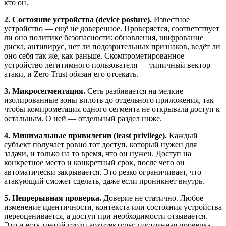
кто он.
2. Состояние устройства (device posture).
Известное
устройство — ещё не доверенное. Проверяется, соответствует
ли оно политике безопасности: обновления, шифрование
диска, антивирус, нет ли подозрительных признаков, ведёт ли
оно себя так же, как раньше. Скомпрометированное
устройство легитимного пользователя — типичный вектор
атаки, и Zero Trust обязан его отсекать.
3. Микросегментация.
Сеть разбивается на мелкие
изолированные зоны вплоть до отдельного приложения, так
чтобы компрометация одного сегмента не открывала доступ к
остальным. О ней — отдельный раздел ниже.
4. Минимальные привилегии (least privilege).
Каждый
субъект получает ровно тот доступ, который нужен для
задачи, и только на то время, что он нужен. Доступ на
конкретное место и конкретный срок, после чего он
автоматически закрывается. Это резко ограничивает, что
атакующий сможет сделать, даже если проникнет внутрь.
5. Непрерывная проверка.
Доверие не статично. Любое
изменение идентичности, контекста или состояния устройства
переоценивается, а доступ при необходимости отзывается.
Это и есть третий столп архитектуры: постоянная проверка