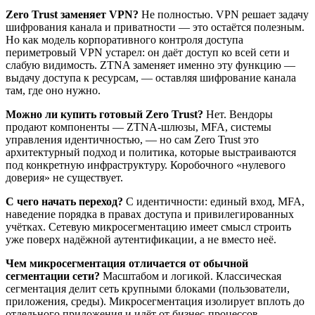
Zero Trust заменяет VPN?
Не полностью. VPN решает задачу
шифрования канала и приватности — это остаётся полезным.
Но как модель корпоративного контроля доступа
периметровый VPN устарел: он даёт доступ ко всей сети и
слабую видимость. ZTNA заменяет именно эту функцию —
выдачу доступа к ресурсам, — оставляя шифрование канала
там, где оно нужно.
Можно ли купить готовый Zero Trust?
Нет. Вендоры
продают компоненты — ZTNA-шлюзы, MFA, системы
управления идентичностью, — но сам Zero Trust это
архитектурный подход и политика, которые выстраиваются
под конкретную инфраструктуру. Коробочного «нулевого
доверия» не существует.
С чего начать переход?
С идентичности: единый вход, MFA,
наведение порядка в правах доступа и привилегированных
учётках. Сетевую микросегментацию имеет смысл строить
уже поверх надёжной аутентификации, а не вместо неё.
Чем микросегментация отличается от обычной
сегментации сети?
Масштабом и логикой. Классическая
сегментация делит сеть крупными блоками (пользователи,
приложения, среды). Микросегментация изолирует вплоть до
отдельного приложения и идёт от бизнес-процессов,