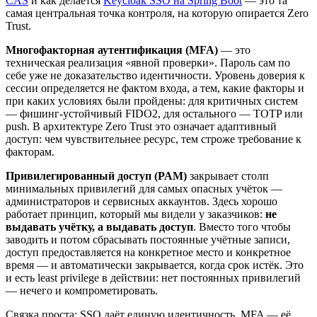
CAS
и как делается
Keycloak SSO на Spring Boot
— это та
самая центральная точка контроля, на которую опирается Zero
Trust.
Многофакторная аутентификация (MFA)
— это
техническая реализация «явной проверки». Пароль сам по
себе уже не доказательство идентичности. Уровень доверия к
сессии определяется не фактом входа, а тем, какие факторы и
при каких условиях были пройдены: для критичных систем
— фишинг-устойчивый FIDO2, для остального — TOTP или
push. В архитектуре Zero Trust это означает адаптивный
доступ: чем чувствительнее ресурс, тем строже требование к
факторам.
Привилегированный доступ (PAM)
закрывает столп
минимальных привилегий для самых опасных учёток —
администраторов и сервисных аккаунтов. Здесь хорошо
работает принцип, который мы видели у заказчиков:
не
выдавать учётку, а выдавать доступ
. Вместо того чтобы
заводить и потом сбрасывать постоянные учётные записи,
доступ предоставляется на конкретное место и конкретное
время — и автоматически закрывается, когда срок истёк. Это
и есть least privilege в действии: нет постоянных привилегий
— нечего и компрометировать.
Связка проста: SSO даёт единую идентичность, MFA — её