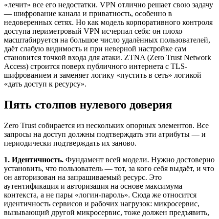
«лечит» все его недостатки. VPN отлично решает свою задачу
— шифрование канала и приватность, особенно в
недоверенных сетях. Но как модель корпоративного контроля
доступа периметровый VPN исчерпал себя: он плохо
масштабируется на большое число удалённых пользователей,
даёт слабую видимость и при неверной настройке сам
становится точкой входа для атаки. ZTNA (Zero Trust Network
Access) строится поверх публичного интернета с TLS-
шифрованием и заменяет логику «пустить в сеть» логикой
«дать доступ к ресурсу».
Пять столпов нулевого доверия
Zero Trust собирается из нескольких опорных элементов. Все
запросы на доступ должны подтверждать эти атрибуты — и
периодически подтверждать их заново.
1. Идентичность.
Фундамент всей модели. Нужно достоверно
установить, что пользователь — тот, за кого себя выдаёт, и что
он авторизован на запрашиваемый ресурс. Это
аутентификация и авторизация на основе максимума
контекста, а не пары «логин-пароль». Сюда же относится
идентичность сервисов и рабочих нагрузок: микросервис,
вызывающий другой микросервис, тоже должен предъявить,