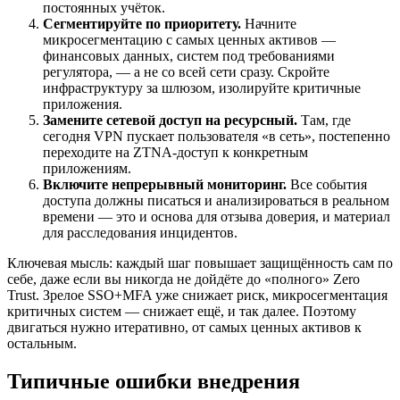
постоянных учёток.
Сегментируйте по приоритету.
Начните
микросегментацию с самых ценных активов —
финансовых данных, систем под требованиями
регулятора, — а не со всей сети сразу. Скройте
инфраструктуру за шлюзом, изолируйте критичные
приложения.
Замените сетевой доступ на ресурсный.
Там, где
сегодня VPN пускает пользователя «в сеть», постепенно
переходите на ZTNA-доступ к конкретным
приложениям.
Включите непрерывный мониторинг.
Все события
доступа должны писаться и анализироваться в реальном
времени — это и основа для отзыва доверия, и материал
для расследования инцидентов.
Ключевая мысль: каждый шаг повышает защищённость сам по
себе, даже если вы никогда не дойдёте до «полного» Zero
Trust. Зрелое SSO+MFA уже снижает риск, микросегментация
критичных систем — снижает ещё, и так далее. Поэтому
двигаться нужно итеративно, от самых ценных активов к
остальным.
Типичные ошибки внедрения