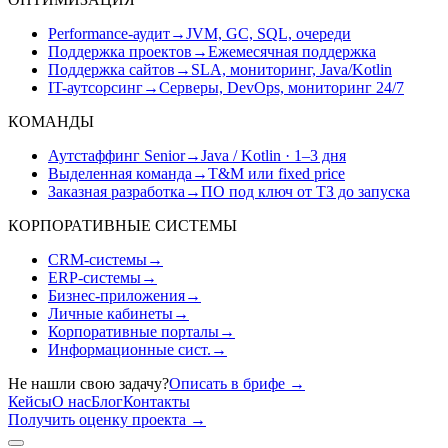
Performance-аудит
→
JVM, GC, SQL, очереди
Поддержка проектов
→
Ежемесячная поддержка
Поддержка сайтов
→
SLA, мониторинг, Java/Kotlin
IT-аутсорсинг
→
Серверы, DevOps, мониторинг 24/7
КОМАНДЫ
Аутстаффинг Senior
→
Java / Kotlin · 1–3 дня
Выделенная команда
→
T&M или fixed price
Заказная разработка
→
ПО под ключ от ТЗ до запуска
КОРПОРАТИВНЫЕ СИСТЕМЫ
CRM-системы
→
ERP-системы
→
Бизнес-приложения
→
Личные кабинеты
→
Корпоративные порталы
→
Информационные сист.
→
Не нашли свою задачу?
Описать в брифе
→
Кейсы
О нас
Блог
Контакты
Получить оценку проекта
→