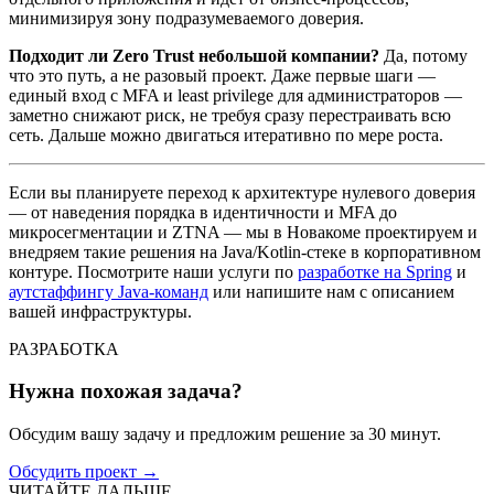
минимизируя зону подразумеваемого доверия.
Подходит ли Zero Trust небольшой компании?
Да, потому
что это путь, а не разовый проект. Даже первые шаги —
единый вход с MFA и least privilege для администраторов —
заметно снижают риск, не требуя сразу перестраивать всю
сеть. Дальше можно двигаться итеративно по мере роста.
Если вы планируете переход к архитектуре нулевого доверия
— от наведения порядка в идентичности и MFA до
микросегментации и ZTNA — мы в Новакоме проектируем и
внедряем такие решения на Java/Kotlin-стеке в корпоративном
контуре. Посмотрите наши услуги по
разработке на Spring
и
аутстаффингу Java-команд
или напишите нам с описанием
вашей инфраструктуры.
РАЗРАБОТКА
Нужна похожая задача?
Обсудим вашу задачу и предложим решение за 30 минут.
Обсудить проект
→
ЧИТАЙТЕ ДАЛЬШЕ