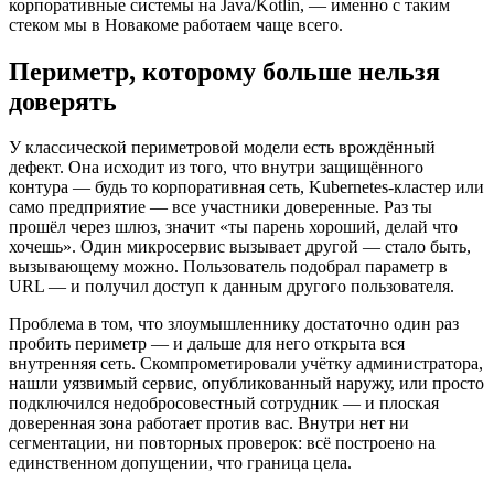
корпоративные системы на Java/Kotlin, — именно с таким
стеком мы в Новакоме работаем чаще всего.
Периметр, которому больше нельзя
доверять
У классической периметровой модели есть врождённый
дефект. Она исходит из того, что внутри защищённого
контура — будь то корпоративная сеть, Kubernetes-кластер или
само предприятие — все участники доверенные. Раз ты
прошёл через шлюз, значит «ты парень хороший, делай что
хочешь». Один микросервис вызывает другой — стало быть,
вызывающему можно. Пользователь подобрал параметр в
URL — и получил доступ к данным другого пользователя.
Проблема в том, что злоумышленнику достаточно один раз
пробить периметр — и дальше для него открыта вся
внутренняя сеть. Скомпрометировали учётку администратора,
нашли уязвимый сервис, опубликованный наружу, или просто
подключился недобросовестный сотрудник — и плоская
доверенная зона работает против вас. Внутри нет ни
сегментации, ни повторных проверок: всё построено на
единственном допущении, что граница цела.