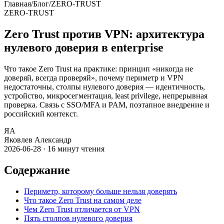
Главная
/
Блог
/
ZERO-TRUST
ZERO-TRUST
Zero Trust против VPN: архитектура
нулевого доверия в enterprise
Что такое Zero Trust на практике: принцип «никогда не
доверяй, всегда проверяй», почему периметр и VPN
недостаточны, столпы нулевого доверия — идентичность,
устройство, микросегментация, least privilege, непрерывная
проверка. Связь с SSO/MFA и PAM, поэтапное внедрение и
российский контекст.
ЯА
Яковлев Александр
2026-06-28
·
16
минут чтения
Содержание
Периметр, которому больше нельзя доверять
Что такое Zero Trust на самом деле
Чем Zero Trust отличается от VPN
Пять столпов нулевого доверия