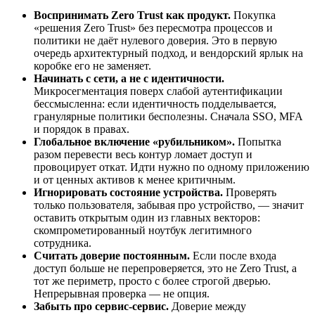
Воспринимать Zero Trust как продукт.
Покупка
«решения Zero Trust» без пересмотра процессов и
политики не даёт нулевого доверия. Это в первую
очередь архитектурный подход, и вендорский ярлык на
коробке его не заменяет.
Начинать с сети, а не с идентичности.
Микросегментация поверх слабой аутентификации
бессмысленна: если идентичность подделывается,
гранулярные политики бесполезны. Сначала SSO, MFA
и порядок в правах.
Глобальное включение «рубильником».
Попытка
разом перевести весь контур ломает доступ и
провоцирует откат. Идти нужно по одному приложению
и от ценных активов к менее критичным.
Игнорировать состояние устройства.
Проверять
только пользователя, забывая про устройство, — значит
оставить открытым один из главных векторов:
скомпрометированный ноутбук легитимного
сотрудника.
Считать доверие постоянным.
Если после входа
доступ больше не перепроверяется, это не Zero Trust, а
тот же периметр, просто с более строгой дверью.
Непрерывная проверка — не опция.
Забыть про сервис-сервис.
Доверие между