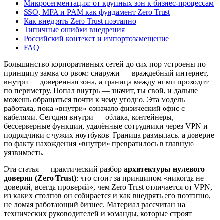
Микросегментация: от крупных зон к бизнес-процессам
SSO, MFA и PAM как фундамент Zero Trust
Как внедрять Zero Trust поэтапно
Типичные ошибки внедрения
Российский контекст и импортозамещение
FAQ
Большинство корпоративных сетей до сих пор устроены по
принципу замка со рвом: снаружи — враждебный интернет,
внутри — доверенная зона, а граница между ними проходит
по периметру. Попал внутрь — значит, ты свой, и дальше
можешь обращаться почти к чему угодно. Эта модель
работала, пока «внутри» означало физический офис с
кабелями. Сегодня внутри — облака, контейнеры,
бессерверные функции, удалённые сотрудники через VPN и
подрядчики с чужих ноутбуков. Граница размылась, а доверие
по факту нахождения «внутри» превратилось в главную
уязвимость.
Эта статья — практический разбор
архитектуры нулевого
доверия (Zero Trust)
: что стоит за принципом «никогда не
доверяй, всегда проверяй», чем Zero Trust отличается от VPN,
из каких столпов он собирается и как внедрять его поэтапно,
не ломая работающий бизнес. Материал рассчитан на
технических руководителей и команды, которые строят