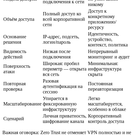
подключения к сети
никому
Доступ к
Полный доступ ко
конкретному
Объём доступа
всей корпоративной
приложению/
сети
ресурсу
Идентичность,
Основание
IP-адрес, подсеть,
устройство,
решения
логин/пароль
контекст, политика
Видимость
Низкая после
Непрерывный
действий
подключения
мониторинг и аудит
Широкая: пробил
Минимальная:
Поверхность
периметр — открыта
инфраструктура
атаки
вся сеть
скрыта
Разовая
Повторная
Постоянная
аутентификация на
проверка
переавторизация
сессию
Упирается в
Легко
Масштабирование
фиксированную
масштабируется,
инфраструктуру
особенно в облаке
Личная приватность,
Корпоративный
Сценарий
шифрование канала
контроль доступа
Важная оговорка: Zero Trust не отменяет VPN полностью и не