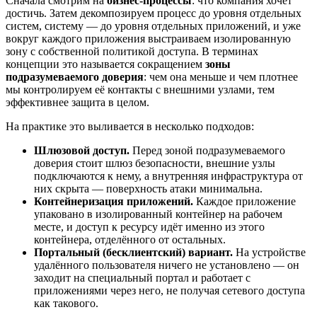
Сначала смотрим на
бизнес-процессы
: что компания хочет
достичь. Затем декомпозируем процесс до уровня отдельных
систем, систему — до уровня отдельных приложений, и уже
вокруг каждого приложения выстраиваем изолированную
зону с собственной политикой доступа. В терминах
концепции это называется сокращением
зоны
подразумеваемого доверия
: чем она меньше и чем плотнее
мы контролируем её контакты с внешними узлами, тем
эффективнее защита в целом.
На практике это выливается в несколько подходов:
Шлюзовой доступ.
Перед зоной подразумеваемого
доверия стоит шлюз безопасности, внешние узлы
подключаются к нему, а внутренняя инфраструктура от
них скрыта — поверхность атаки минимальна.
Контейнеризация приложений.
Каждое приложение
упаковано в изолированный контейнер на рабочем
месте, и доступ к ресурсу идёт именно из этого
контейнера, отделённого от остальных.
Портальный (бесклиентский) вариант.
На устройстве
удалённого пользователя ничего не установлено — он
заходит на специальный портал и работает с
приложениями через него, не получая сетевого доступа
как такового.