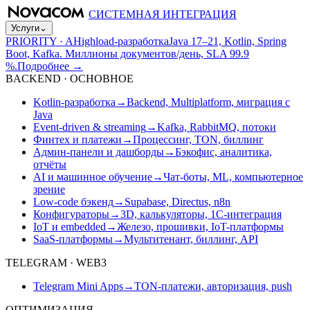
СИСТЕМНАЯ ИНТЕГРАЦИЯ
Услуги
⌄
PRIORITY · A
Highload-разработка
Java 17–21, Kotlin, Spring
Boot, Kafka. Миллионы документов/день, SLA 99.9
%.
Подробнее
→
BACKEND · ОСНОВНОЕ
Kotlin-разработка
→
Backend, Multiplatform, миграция с
Java
Event-driven & streaming
→
Kafka, RabbitMQ, потоки
Финтех и платежи
→
Процессинг, TON, биллинг
Админ-панели и дашборды
→
Бэкофис, аналитика,
отчёты
AI и машинное обучение
→
Чат-боты, ML, компьютерное
зрение
Low-code бэкенд
→
Supabase, Directus, n8n
Конфигураторы
→
3D, калькуляторы, 1С-интеграция
IoT и embedded
→
Железо, прошивки, IoT-платформы
SaaS-платформы
→
Мультитенант, биллинг, API
TELEGRAM · WEB3
Telegram Mini Apps
→
TON-платежи, авторизация, push
ОПТИМИЗАЦИЯ