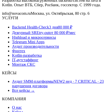
Разработка высоконагруженных backend-систем на Java и
Kotlin. Опыт ВТБ, Сбер, Росбанк, госсектор. С 1999 года.
info@novacom.ru
Москва, ул. Октябрьская, 80 стр. 6
УСЛУГИ
Backend Health-Check
3 дня
80 000 ₽
Дежурный SRE
try-out
от 80 000 ₽/мес
Highload и микросервисы
Telegram Mini Apps
Аудит производительности
Финтех
Kotlin-разработка
IT-аутстаффинг
Монтаж СКС
КЕЙСЫ
Аудит SMM-платформы
NEW
2 нед · 7 CRITICAL · 23
нарушения договора
Все кейсы →
КОМПАНИЯ
О нас
Кейсы