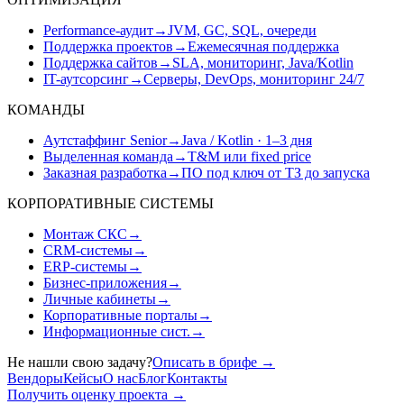
Performance-аудит
→
JVM, GC, SQL, очереди
Поддержка проектов
→
Ежемесячная поддержка
Поддержка сайтов
→
SLA, мониторинг, Java/Kotlin
IT-аутсорсинг
→
Серверы, DevOps, мониторинг 24/7
КОМАНДЫ
Аутстаффинг Senior
→
Java / Kotlin · 1–3 дня
Выделенная команда
→
T&M или fixed price
Заказная разработка
→
ПО под ключ от ТЗ до запуска
КОРПОРАТИВНЫЕ СИСТЕМЫ
Монтаж СКС
→
CRM-системы
→
ERP-системы
→
Бизнес-приложения
→
Личные кабинеты
→
Корпоративные порталы
→
Информационные сист.
→
Не нашли свою задачу?
Описать в брифе
→
Вендоры
Кейсы
О нас
Блог
Контакты
Получить оценку проекта
→