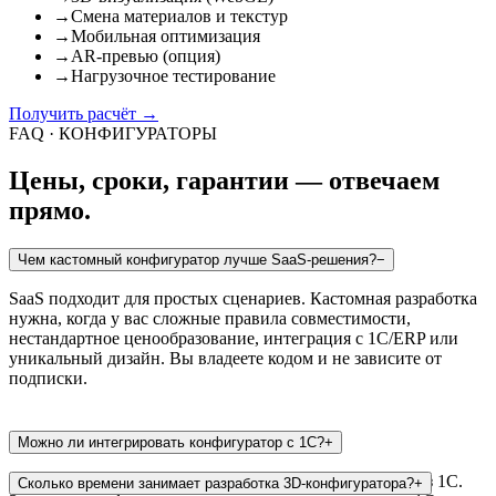
→
Смена материалов и текстур
→
Мобильная оптимизация
→
AR-превью (опция)
→
Нагрузочное тестирование
Получить расчёт
→
FAQ · КОНФИГУРАТОРЫ
Цены, сроки, гарантии — отвечаем
прямо.
Чем кастомный конфигуратор лучше SaaS-решения?
−
SaaS подходит для простых сценариев. Кастомная разработка
нужна, когда у вас сложные правила совместимости,
нестандартное ценообразование, интеграция с 1С/ERP или
уникальный дизайн. Вы владеете кодом и не зависите от
подписки.
Можно ли интегрировать конфигуратор с 1С?
+
Да. Синхронизируем каталог товаров, цены, остатки из 1С.
Сколько времени занимает разработка 3D-конфигуратора?
+