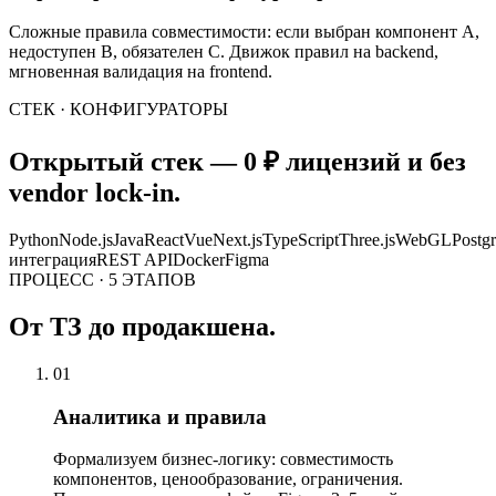
Сложные правила совместимости: если выбран компонент A,
недоступен B, обязателен C. Движок правил на backend,
мгновенная валидация на frontend.
СТЕК · КОНФИГУРАТОРЫ
Открытый стек — 0 ₽ лицензий и без
vendor lock-in.
Python
Node.js
Java
React
Vue
Next.js
TypeScript
Three.js
WebGL
Postg
интеграция
REST API
Docker
Figma
ПРОЦЕСС · 5 ЭТАПОВ
От ТЗ до продакшена.
01
Аналитика и правила
Формализуем бизнес-логику: совместимость
компонентов, ценообразование, ограничения.