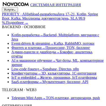
СИСТЕМНАЯ ИНТЕГРАЦИЯ
Услуги
⌄
PRIORITY · A
Highload-разработка
Java 17–21, Kotlin, Spring
Boot, Kafka. Миллионы документов/день, SLA 99.9
%.
Подробнее
→
BACKEND · ОСНОВНОЕ
Kotlin-разработка
→
Backend, Multiplatform, миграция с
Java
Event-driven & streaming
→
Kafka, RabbitMQ, потоки
Финтех и платежи
→
Процессинг, TON, биллинг
Админ-панели и дашборды
→
Бэкофис, аналитика,
отчёты
AI и машинное обучение
→
Чат-боты, ML, компьютерное
зрение
Low-code бэкенд
→
Supabase, Directus, n8n
Конфигураторы
→
3D, калькуляторы, 1С-интеграция
IoT и embedded
→
Железо, прошивки, IoT-платформы
SaaS-платформы
→
Мультитенант, биллинг, API
TELEGRAM · WEB3
Telegram Mini Apps
→
TON-платежи, авторизация, push
ОПТИМИЗАЦИЯ