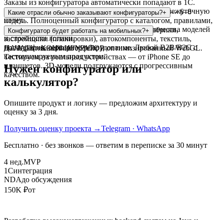
Заказы из конфигуратора автоматически попадают в 1С.
Работаем через REST API, COM-объект или промежуточную
MVP с базовой 3D-моделью и 5–10 параметрами — 6–8
Какие отрасли обычно заказывают конфигураторы?
+
шину.
недель. Полноценный конфигуратор с каталогом, правилами,
интеграциями — 3–4 месяца. Зависит от количества моделей
Производители оборудования, мебельные фабрики,
Конфигуратор будет работать на мобильных?
+
и сложности логики.
застройщики (планировки), автокомпоненты, текстиль,
полиграфия, серверное оборудование. Любой B2B/B2C с
Да. Адаптивный интерфейс и оптимизированный WebGL.
НАЧАТЬ · КОНФИГУРАТОР
кастомизируемым продуктом.
Тестируем на реальных устройствах — от iPhone SE до
планшетов. 3D-модели подгружаются с прогрессивным
Нужен конфигуратор или
качеством.
калькулятор?
Опишите продукт и логику — предложим архитектуру и
оценку за 3 дня.
Получить оценку проекта
→
Telegram · WhatsApp
Бесплатно · без звонков — ответим в переписке за 30 минут
4 нед.
MVP
1С
интеграция
NDA
до обсуждения
150K ₽
от