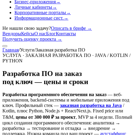
Бизнес-приложения
→
Личные кабинеты
→
Корпоративные порталы
→
Информационные сист.
→
Не нашли свою задачу?
Описать в брифе
→
Вендоры
Кейсы
О нас
Блог
Контакты
Получить оценку проекта
→
Главная
/
Услуги
/
Заказная разработка ПО
УСЛУГА · ЗАКАЗНАЯ РАЗРАБОТКА ПО · JAVA / KOTLIN /
PYTHON
Разработка ПО на заказ
под ключ — цены и сроки
Разработка программного обеспечения на заказ
— веб-
приложения, backend-системы и мобильные приложения под
ключ. Профильный стек —
заказная разработка на Java
/
Kotlin, плюс Python, Node.js + React/Next.js. Fixed price или
T&M,
цены от 300 000 ₽ за проект
, MVP за 4 недели. Полный
цикл создания программного обеспечения: аналитика →
разработка → тестирование и отладка → внедрение →
поддержка. Нужна команда под ваш проект —
аутстаффинг