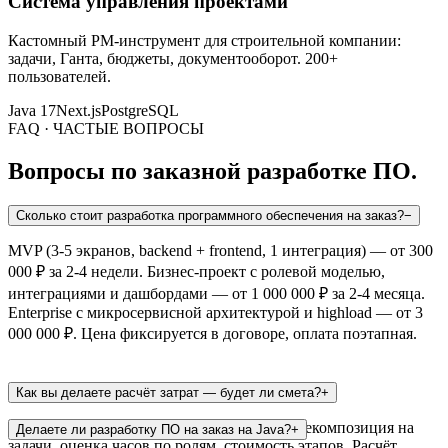
Система управления проектами
Кастомный PM-инструмент для строительной компании:
задачи, Ганта, бюджеты, документооборот. 200+
пользователей.
Java 17
Next.js
PostgreSQL
FAQ · ЧАСТЫЕ ВОПРОСЫ
Вопросы по заказной разработке ПО.
Сколько стоит разработка программного обеспечения на заказ?
−
MVP (3-5 экранов, backend + frontend, 1 интеграция) — от 300
000 ₽ за 2-4 недели. Бизнес-проект с ролевой моделью,
интеграциями и дашбордами — от 1 000 000 ₽ за 2-4 месяца.
Enterprise с микросервисной архитектурой и highload — от 3
000 000 ₽. Цена фиксируется в договоре, оплата поэтапная.
Как вы делаете расчёт затрат — будет ли смета?
+
Да — после аналитики составляем смету: декомпозиция на
Делаете ли разработку ПО на заказ на Java?
+
задачи, оценка часов по ролям, стоимость этапов. Расчёт