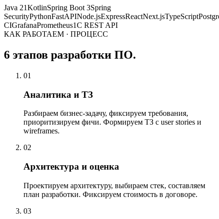
Java 21
Kotlin
Spring Boot 3
Spring
Security
Python
FastAPI
Node.js
Express
React
Next.js
TypeScript
Postg
CI
Grafana
Prometheus
1С REST API
КАК РАБОТАЕМ · ПРОЦЕСС
6 этапов разработки ПО.
01
Аналитика и ТЗ
Разбираем бизнес-задачу, фиксируем требования,
приоритизируем фичи. Формируем ТЗ с user stories и
wireframes.
02
Архитектура и оценка
Проектируем архитектуру, выбираем стек, составляем
план разработки. Фиксируем стоимость в договоре.
03