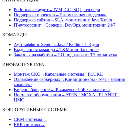
Performance-аудит
→
JVM, GC, SQL, очереди
Поддержка проектов
→
Ежемесячная поддержка
Поддержка сайтов
→
SLA, мониторинг, Java/Kotlin
IT-аутсорсинг
→
Серверы, DevOps, мониторинг 24/7
КОМАНДЫ
Аутстаффинг Senior
→
Java / Kotlin · 1–3 дня
Выделенная команда
→
T&M или fixed price
Заказная разработка
→
ПО под ключ от ТЗ до запуска
ИНФРАСТРУКТУРА
Монтаж СКС
→
Кабельные системы · FLUKE
Охлаждение серверных
→
Кондиционеры · N+1 · зимний
комплект
Видеонаблюдение
→
IP-камеры · PoE · аналитика
Поставки оборудования
→
ATEN · MOXA · PLANET ·
ЦМО
КОРПОРАТИВНЫЕ СИСТЕМЫ
CRM-системы
→
ERP-системы
→