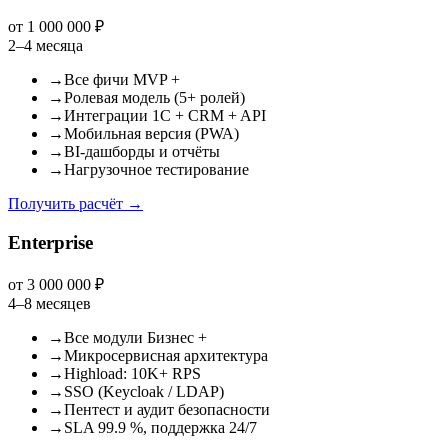
от 1 000 000 ₽
2–4 месяца
→
Все фичи MVP +
→
Ролевая модель (5+ ролей)
→
Интеграции 1С + CRM + API
→
Мобильная версия (PWA)
→
BI-дашборды и отчёты
→
Нагрузочное тестирование
Получить расчёт
→
Enterprise
от 3 000 000 ₽
4–8 месяцев
→
Все модули Бизнес +
→
Микросервисная архитектура
→
Highload: 10K+ RPS
→
SSO (Keycloak / LDAP)
→
Пентест и аудит безопасности
→
SLA 99.9 %, поддержка 24/7