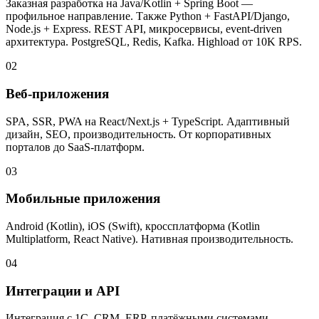
Заказная разработка на Java/Kotlin + Spring Boot —
профильное направление. Также Python + FastAPI/Django,
Node.js + Express. REST API, микросервисы, event-driven
архитектура. PostgreSQL, Redis, Kafka. Highload от 10K RPS.
02
Веб-приложения
SPA, SSR, PWA на React/Next.js + TypeScript. Адаптивный
дизайн, SEO, производительность. От корпоративных
порталов до SaaS-платформ.
03
Мобильные приложения
Android (Kotlin), iOS (Swift), кроссплатформа (Kotlin
Multiplatform, React Native). Нативная производительность.
04
Интеграции и API
Интеграция с 1С, CRM, ERP, платёжными системами,