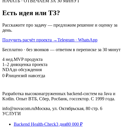
НАЧАТЬ · ОТВЕЧАЕМ ЗА 30 МИНУТ
Есть идея или ТЗ?
Расскажите про задачу — предложим решение и оценку за
день.
Получить расчёт проекта
→
Telegram · WhatsApp
Бесплатно · без звонков — ответим в переписке за 30 минут
4 нед.
MVP продукта
1–2 дня
оценка проекта
NDA
до обсуждения
0 ₽
лицензий навсегда
Разработка высоконагруженных backend-систем на Java и
Kotlin. Опыт ВТБ, Сбер, Росбанк, госсектор. С 1999 года.
info@novacom.ru
Москва, ул. Октябрьская, 80 стр. 6
УСЛУГИ
Backend Health-Check
3 дня
80 000 ₽