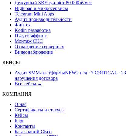
Дежурный SRE
try-out
от 80 000 ₽/мес
Highload и микросервисы
Telegram Mini Apps
Аудит производительности
Финтех
Kotlin-разработка
IT-аутстаффинг
Монтаж СКС
Охлаждение серверных
Видеонаблюдение
КЕЙСЫ
Аудит SMM-платформы
NEW
2 нед · 7 CRITICAL · 23
нарушения договора
Все кейсы →
КОМПАНИЯ
О нас
Сертификаты и статусы
Кейсы
Блог
Контакты
База знаний Cisco