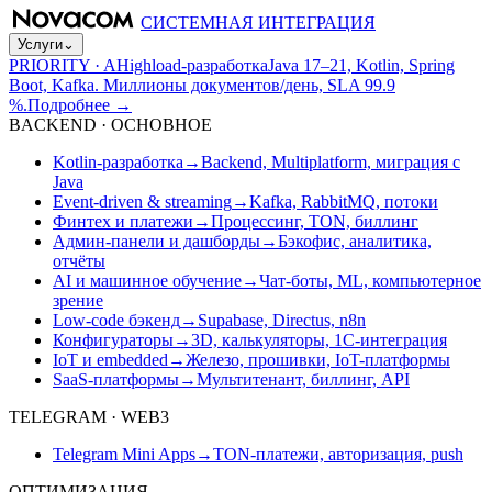
СИСТЕМНАЯ ИНТЕГРАЦИЯ
Услуги
⌄
PRIORITY · A
Highload-разработка
Java 17–21, Kotlin, Spring
Boot, Kafka. Миллионы документов/день, SLA 99.9
%.
Подробнее
→
BACKEND · ОСНОВНОЕ
Kotlin-разработка
→
Backend, Multiplatform, миграция с
Java
Event-driven & streaming
→
Kafka, RabbitMQ, потоки
Финтех и платежи
→
Процессинг, TON, биллинг
Админ-панели и дашборды
→
Бэкофис, аналитика,
отчёты
AI и машинное обучение
→
Чат-боты, ML, компьютерное
зрение
Low-code бэкенд
→
Supabase, Directus, n8n
Конфигураторы
→
3D, калькуляторы, 1С-интеграция
IoT и embedded
→
Железо, прошивки, IoT-платформы
SaaS-платформы
→
Мультитенант, биллинг, API
TELEGRAM · WEB3
Telegram Mini Apps
→
TON-платежи, авторизация, push
ОПТИМИЗАЦИЯ