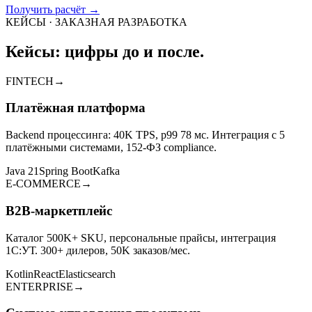
Получить расчёт
→
КЕЙСЫ · ЗАКАЗНАЯ РАЗРАБОТКА
Кейсы: цифры до и после.
FINTECH
→
Платёжная платформа
Backend процессинга: 40K TPS, p99 78 мс. Интеграция с 5
платёжными системами, 152-ФЗ compliance.
Java 21
Spring Boot
Kafka
E-COMMERCE
→
B2B-маркетплейс
Каталог 500K+ SKU, персональные прайсы, интеграция
1С:УТ. 300+ дилеров, 50K заказов/мес.
Kotlin
React
Elasticsearch
ENTERPRISE
→