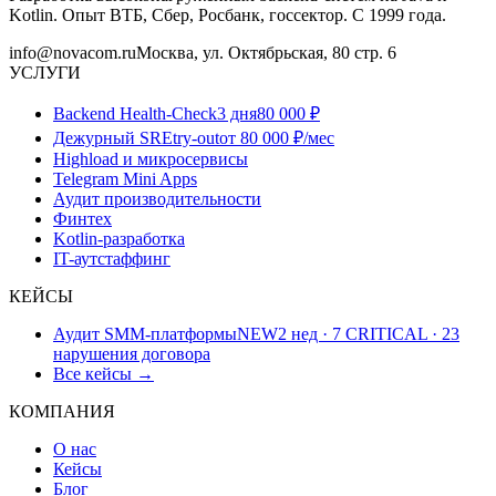
Kotlin. Опыт ВТБ, Сбер, Росбанк, госсектор. С 1999 года.
info@novacom.ru
Москва, ул. Октябрьская, 80 стр. 6
УСЛУГИ
Backend Health-Check
3 дня
80 000 ₽
Дежурный SRE
try-out
от 80 000 ₽/мес
Highload и микросервисы
Telegram Mini Apps
Аудит производительности
Финтех
Kotlin-разработка
IT-аутстаффинг
КЕЙСЫ
Аудит SMM-платформы
NEW
2 нед · 7 CRITICAL · 23
нарушения договора
Все кейсы →
КОМПАНИЯ
О нас
Кейсы
Блог