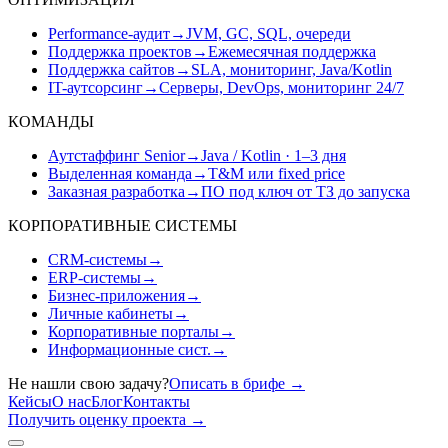
Performance-аудит
→
JVM, GC, SQL, очереди
Поддержка проектов
→
Ежемесячная поддержка
Поддержка сайтов
→
SLA, мониторинг, Java/Kotlin
IT-аутсорсинг
→
Серверы, DevOps, мониторинг 24/7
КОМАНДЫ
Аутстаффинг Senior
→
Java / Kotlin · 1–3 дня
Выделенная команда
→
T&M или fixed price
Заказная разработка
→
ПО под ключ от ТЗ до запуска
КОРПОРАТИВНЫЕ СИСТЕМЫ
CRM-системы
→
ERP-системы
→
Бизнес-приложения
→
Личные кабинеты
→
Корпоративные порталы
→
Информационные сист.
→
Не нашли свою задачу?
Описать в брифе
→
Кейсы
О нас
Блог
Контакты
Получить оценку проекта
→