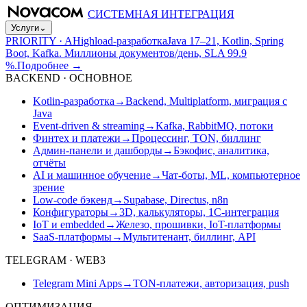
СИСТЕМНАЯ ИНТЕГРАЦИЯ
Услуги
⌄
PRIORITY · A
Highload-разработка
Java 17–21, Kotlin, Spring
Boot, Kafka. Миллионы документов/день, SLA 99.9
%.
Подробнее
→
BACKEND · ОСНОВНОЕ
Kotlin-разработка
→
Backend, Multiplatform, миграция с
Java
Event-driven & streaming
→
Kafka, RabbitMQ, потоки
Финтех и платежи
→
Процессинг, TON, биллинг
Админ-панели и дашборды
→
Бэкофис, аналитика,
отчёты
AI и машинное обучение
→
Чат-боты, ML, компьютерное
зрение
Low-code бэкенд
→
Supabase, Directus, n8n
Конфигураторы
→
3D, калькуляторы, 1С-интеграция
IoT и embedded
→
Железо, прошивки, IoT-платформы
SaaS-платформы
→
Мультитенант, биллинг, API
TELEGRAM · WEB3
Telegram Mini Apps
→
TON-платежи, авторизация, push
ОПТИМИЗАЦИЯ