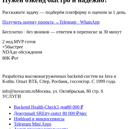
Расскажите задачу — подберём платформу и оценим за 1 день.
Получить оценку проекта
→
Telegram · WhatsApp
Бесплатно · без звонков — ответим в переписке за 30 минут
2 нед.
MVP готов
×5
быстрее
NDA
до обсуждения
80K ₽
от
Разработка высоконагруженных backend-систем на Java и
Kotlin. Опыт ВТБ, Сбер, Росбанк, госсектор. С 1999 года.
info@novacom.ru
Москва, ул. Октябрьская, 80 стр. 6
УСЛУГИ
Backend Health-Check
3 дня
80 000 ₽
Дежурный SRE
try-out
от 80 000 ₽/мес
Highload и микросервисы
Telegram Mini Apps