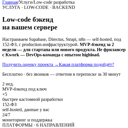
Главная
/
Услуги
/
Low-code разработка
УСЛУГА · LOW-CODE · BACKEND
Low-code бэкенд
на вашем сервере
Настраиваем Supabase, Directus, Strapi, n8n — self-hosted, под
152-ФЗ, с production-инфраструктурой.
MVP-бэкенд за 2
недели — для стартапа или нового продукта. Не фрилансер
с Kwork — DevOps-команда с опытом highload.
Получить оценку проекта
→
Какая платформа подойдёт?
Бесплатно · без звонков — ответим в переписке за 30 минут
2 нед.
MVP-бэкенд под ключ
×5
быстрее кастомной разработки
152-ФЗ
self-hosted, данные у вас
24/7
мониторинг и поддержка
ПЛАТФОРМЫ · 6 НАПРАВЛЕНИЙ