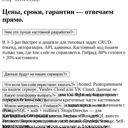
Цены, сроки, гарантии — отвечаем
прямо.
Чем это лучше кастомной разработки?
−
В 3–5 раз быстрее и дешевле для типовых задач: CRUD-
бэкенд, авторизация, API, админка. Кастомный код пишем
только там, где low-code не справляется. Гибрид: 80% готового
+ 20% кастомного.
Данные будут на наших серверах?
+
Да. Все платформы — open-source, self-hosted. Разворачиваем
Что если low-code перестанет хватать?
+
на вашем сервере, Yandex Cloud или VK Cloud. Данные не
покидают контур. Подходит для 152-ФЗ и корпоративных
Мы — Java/Kotlin команда с опытом highload. Когда проект
Какую платформу выбрать?
+
политик безопасности.
перерастёт low-code, допишем критичные части кастомным
кодом. Миграция данных и API сохраняются — не начинаем с
Supabase — для SaaS, MVP, мобильных приложений
Можно мигрировать с Firebase?
+
нуля.
(PostgreSQL + auth + realtime). Strapi/Directus — для
контентных сайтов, каталогов, медиа. n8n — для
Да. Supabase — прямая замена Firebase с PostgreSQL вместо
НАЧАТЬ · LOW-CODE
автоматизации процессов и интеграций. Подберём на
Firestore. Переносим данные, auth-пользователей, Storage. Self-
консультации.
hosted = никаких сюрпризов с ценами и блокировками.
Нужен бэкенд быстро и надёжно?