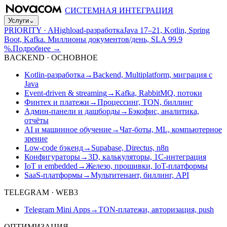
СИСТЕМНАЯ ИНТЕГРАЦИЯ
Услуги
⌄
PRIORITY · A
Highload-разработка
Java 17–21, Kotlin, Spring
Boot, Kafka. Миллионы документов/день, SLA 99.9
%.
Подробнее
→
BACKEND · ОСНОВНОЕ
Kotlin-разработка
→
Backend, Multiplatform, миграция с
Java
Event-driven & streaming
→
Kafka, RabbitMQ, потоки
Финтех и платежи
→
Процессинг, TON, биллинг
Админ-панели и дашборды
→
Бэкофис, аналитика,
отчёты
AI и машинное обучение
→
Чат-боты, ML, компьютерное
зрение
Low-code бэкенд
→
Supabase, Directus, n8n
Конфигураторы
→
3D, калькуляторы, 1С-интеграция
IoT и embedded
→
Железо, прошивки, IoT-платформы
SaaS-платформы
→
Мультитенант, биллинг, API
TELEGRAM · WEB3
Telegram Mini Apps
→
TON-платежи, авторизация, push
ОПТИМИЗАЦИЯ