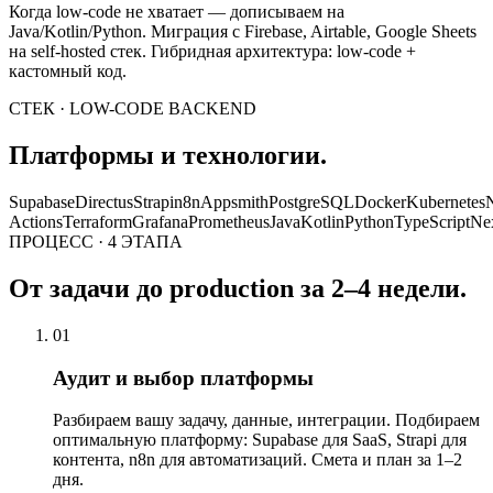
Когда low-code не хватает — дописываем на
Java/Kotlin/Python. Миграция с Firebase, Airtable, Google Sheets
на self-hosted стек. Гибридная архитектура: low-code +
кастомный код.
СТЕК · LOW-CODE BACKEND
Платформы и технологии.
Supabase
Directus
Strapi
n8n
Appsmith
PostgreSQL
Docker
Kubernetes
Actions
Terraform
Grafana
Prometheus
Java
Kotlin
Python
TypeScript
Nex
ПРОЦЕСС · 4 ЭТАПА
От задачи до production за 2–4 недели.
01
Аудит и выбор платформы
Разбираем вашу задачу, данные, интеграции. Подбираем
оптимальную платформу: Supabase для SaaS, Strapi для
контента, n8n для автоматизаций. Смета и план за 1–2
дня.