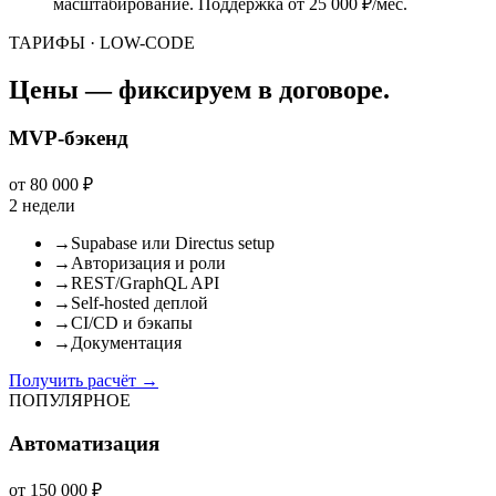
масштабирование. Поддержка от 25 000 ₽/мес.
ТАРИФЫ · LOW-CODE
Цены — фиксируем в договоре.
MVP-бэкенд
от 80 000 ₽
2 недели
→
Supabase или Directus setup
→
Авторизация и роли
→
REST/GraphQL API
→
Self-hosted деплой
→
CI/CD и бэкапы
→
Документация
Получить расчёт
→
ПОПУЛЯРНОЕ
Автоматизация
от 150 000 ₽