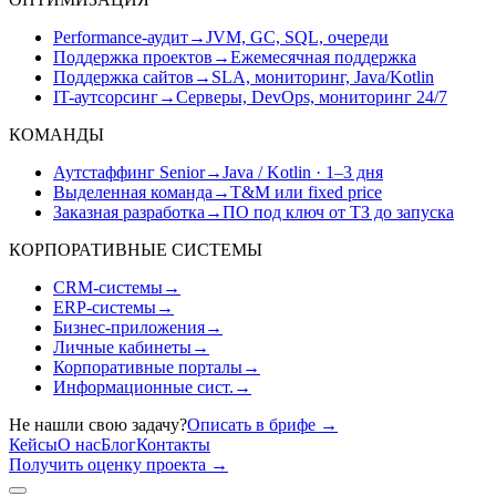
Performance-аудит
→
JVM, GC, SQL, очереди
Поддержка проектов
→
Ежемесячная поддержка
Поддержка сайтов
→
SLA, мониторинг, Java/Kotlin
IT-аутсорсинг
→
Серверы, DevOps, мониторинг 24/7
КОМАНДЫ
Аутстаффинг Senior
→
Java / Kotlin · 1–3 дня
Выделенная команда
→
T&M или fixed price
Заказная разработка
→
ПО под ключ от ТЗ до запуска
КОРПОРАТИВНЫЕ СИСТЕМЫ
CRM-системы
→
ERP-системы
→
Бизнес-приложения
→
Личные кабинеты
→
Корпоративные порталы
→
Информационные сист.
→
Не нашли свою задачу?
Описать в брифе
→
Кейсы
О нас
Блог
Контакты
Получить оценку проекта
→