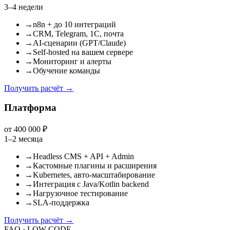
3–4 недели
→
n8n + до 10 интеграций
→
CRM, Telegram, 1С, почта
→
AI-сценарии (GPT/Claude)
→
Self-hosted на вашем сервере
→
Мониторинг и алерты
→
Обучение команды
Получить расчёт
→
Платформа
от 400 000 ₽
1–2 месяца
→
Headless CMS + API + Admin
→
Кастомные плагины и расширения
→
Kubernetes, авто-масштабирование
→
Интеграция с Java/Kotlin backend
→
Нагрузочное тестирование
→
SLA-поддержка
Получить расчёт
→
FAQ · LOW-CODE