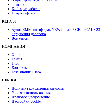
Аудит производительности
Финтех
Kotlin-разработка
IT-аутстаффинг
КЕЙСЫ
Аудит SMM-платформы
NEW
2 нед · 7 CRITICAL · 23
нарушения договора
Все кейсы →
КОМПАНИЯ
О нас
Кейсы
Блог
Контакты
База знаний Cisco
ПРАВОВОЕ
Политика конфиденциальности
Условия использования
Правовое уведомление
Настройки cookie