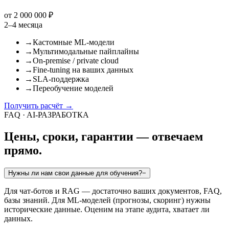
от 2 000 000 ₽
2–4 месяца
→
Кастомные ML-модели
→
Мультимодальные пайплайны
→
On-premise / private cloud
→
Fine-tuning на ваших данных
→
SLA-поддержка
→
Переобучение моделей
Получить расчёт
→
FAQ · AI-РАЗРАБОТКА
Цены, сроки, гарантии — отвечаем
прямо.
Нужны ли нам свои данные для обучения?
−
Для чат-ботов и RAG — достаточно ваших документов, FAQ,
базы знаний. Для ML-моделей (прогнозы, скоринг) нужны
исторические данные. Оценим на этапе аудита, хватает ли
данных.