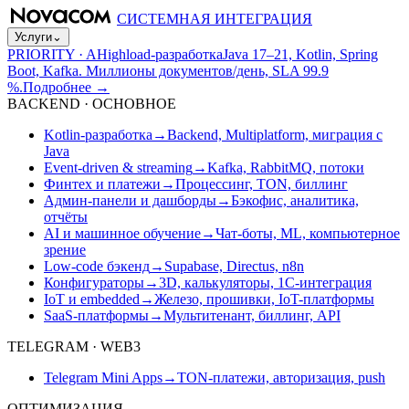
СИСТЕМНАЯ ИНТЕГРАЦИЯ
Услуги
⌄
PRIORITY · A
Highload-разработка
Java 17–21, Kotlin, Spring
Boot, Kafka. Миллионы документов/день, SLA 99.9
%.
Подробнее
→
BACKEND · ОСНОВНОЕ
Kotlin-разработка
→
Backend, Multiplatform, миграция с
Java
Event-driven & streaming
→
Kafka, RabbitMQ, потоки
Финтех и платежи
→
Процессинг, TON, биллинг
Админ-панели и дашборды
→
Бэкофис, аналитика,
отчёты
AI и машинное обучение
→
Чат-боты, ML, компьютерное
зрение
Low-code бэкенд
→
Supabase, Directus, n8n
Конфигураторы
→
3D, калькуляторы, 1С-интеграция
IoT и embedded
→
Железо, прошивки, IoT-платформы
SaaS-платформы
→
Мультитенант, биллинг, API
TELEGRAM · WEB3
Telegram Mini Apps
→
TON-платежи, авторизация, push
ОПТИМИЗАЦИЯ