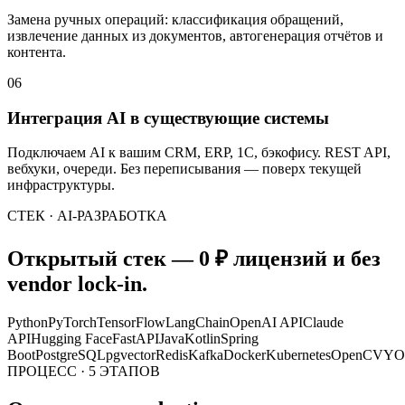
Замена ручных операций: классификация обращений,
извлечение данных из документов, автогенерация отчётов и
контента.
06
Интеграция AI в существующие системы
Подключаем AI к вашим CRM, ERP, 1С, бэкофису. REST API,
вебхуки, очереди. Без переписывания — поверх текущей
инфраструктуры.
СТЕК · AI-РАЗРАБОТКА
Открытый стек — 0 ₽ лицензий и без
vendor lock-in.
Python
PyTorch
TensorFlow
LangChain
OpenAI API
Claude
API
Hugging Face
FastAPI
Java
Kotlin
Spring
Boot
PostgreSQL
pgvector
Redis
Kafka
Docker
Kubernetes
OpenCV
YO
ПРОЦЕСС · 5 ЭТАПОВ