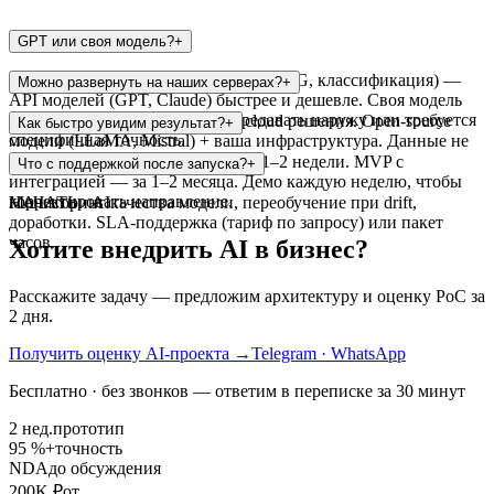
GPT или своя модель?
+
Для большинства задач (чат-боты, RAG, классификация) —
Можно развернуть на наших серверах?
+
API моделей (GPT, Claude) быстрее и дешевле. Своя модель
нужна, когда данные нельзя передавать наружу или требуется
Да. Делаем on-premise и private cloud решения. Open-source
Как быстро увидим результат?
+
специфичная точность.
модели (LLaMA, Mistral) + ваша инфраструктура. Данные не
покидают контур.
PoC с рабочим прототипом — за 1–2 недели. MVP с
Что с поддержкой после запуска?
+
интеграцией — за 1–2 месяца. Демо каждую неделю, чтобы
корректировать направление.
Мониторинг качества модели, переобучение при drift,
НАЧАТЬ · AI
доработки. SLA-поддержка (тариф по запросу) или пакет
часов.
Хотите внедрить AI в бизнес?
Расскажите задачу — предложим архитектуру и оценку PoC за
2 дня.
Получить оценку AI-проекта
→
Telegram · WhatsApp
Бесплатно · без звонков — ответим в переписке за 30 минут
2 нед.
прототип
95 %+
точность
NDA
до обсуждения
200K ₽
от