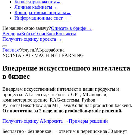
Бизнес-приложения
→
Личные кабинеты
→
Корпоративные порталы
→
Информационные сист.
→
Не нашли свою задачу?
Описать в брифе
→
Вендоры
Кейсы
О нас
Блог
Контакты
Получить оценку проекта
→
Главная
/
Услуги
/
AI-разработка
УСЛУГА · AI · MACHINE LEARNING
Внедрение искусственного интеллекта
в бизнес
Внедряем искусственный интеллект в ваши продукты и
процессы: AI-агенты, чат-боты с GPT, ML-модели,
компьютерное зрение, RAG-системы. Python +
PyTorch/TensorFlow для ML, Java/Kotlin для production-backend.
От прототипа за 2 недели до production-grade решений.
Получить оценку AI-проекта
→
Примеры решений
Бесплатно · без звонков — ответим в переписке за 30 минут