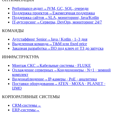
Performance-аудит
→
JVM, GC, SQL, очереди
Поддержка проектов
→
Ежемесячная поддержка
Поддержка сайтов
→
SLA, мониторинг, Java/Kotlin
IT-аутсорсинг
→
Серверы, DevOps, мониторинг 24/7
КОМАНДЫ
Аутстаффинг Senior
→
Java / Kotlin · 1–3 дня
Выделенная команда
→
T&M или fixed price
Заказная разработка
→
ПО под ключ от ТЗ до запуска
ИНФРАСТРУКТУРА
Монтаж СКС
→
Кабельные системы · FLUKE
Охлаждение серверных
→
Кондиционеры · N+1 · зимний
комплект
Видеонаблюдение
→
IP-камеры · PoE · аналитика
Поставки оборудования
→
ATEN · MOXA · PLANET ·
ЦМО
КОРПОРАТИВНЫЕ СИСТЕМЫ
CRM-системы
→
ERP-системы
→