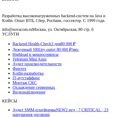
Разработка высоконагруженных backend-систем на Java и
Kotlin. Опыт ВТБ, Сбер, Росбанк, госсектор. С 1999 года.
info@novacom.ru
Москва, ул. Октябрьская, 80 стр. 6
УСЛУГИ
Backend Health-Check
3 дня
80 000 ₽
Дежурный SRE
try-out
от 80 000 ₽/мес
Highload и микросервисы
Telegram Mini Apps
Аудит производительности
Финтех
Kotlin-разработка
IT-аутстаффинг
Монтаж СКС
Охлаждение серверных
Видеонаблюдение
КЕЙСЫ
Аудит SMM-платформы
NEW
2 нед · 7 CRITICAL · 23
нарушения договора