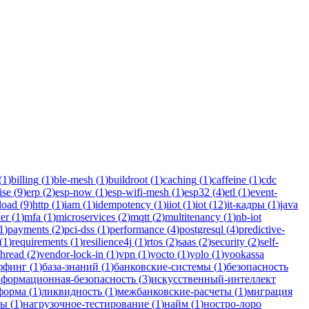
/Kotlin для бизнеса.
(
1
)
billing
(
1
)
ble-mesh
(
1
)
buildroot
(
1
)
caching
(
1
)
caffeine
(
1
)
cdc
ise
(
9
)
erp
(
2
)
esp-now
(
1
)
esp-wifi-mesh
(
1
)
esp32
(
4
)
etl
(
1
)
event-
load
(
9
)
http
(
1
)
iam
(
1
)
idempotency
(
1
)
iiot
(
1
)
iot
(
12
)
it-кадры
(
1
)
java
er
(
1
)
mfa
(
1
)
microservices
(
2
)
mqtt
(
2
)
multitenancy
(
1
)
nb-iot
1
)
payments
(
2
)
pci-dss
(
1
)
performance
(
4
)
postgresql
(
4
)
predictive-
(
1
)
requirements
(
1
)
resilience4j
(
1
)
rtos
(
2
)
saas
(
2
)
security
(
2
)
self-
thread
(
2
)
vendor-lock-in
(
1
)
vpn
(
1
)
yocto
(
1
)
yolo
(
1
)
yookassa
ффинг
(
1
)
база-знаний
(
1
)
банковские-системы
(
1
)
безопасность
формационная-безопасность
(
3
)
искусственный-интеллект
форма
(
1
)
ликвидность
(
1
)
межбанковские-расчеты
(
1
)
миграция
мы
(
1
)
нагрузочное-тестирование
(
1
)
найм
(
1
)
ностро-лоро