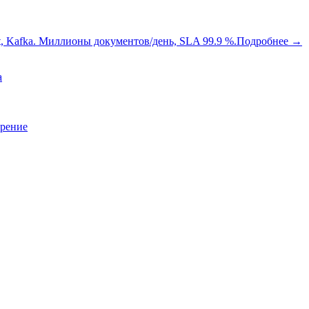
oot, Kafka. Миллионы документов/день, SLA 99.9 %.
Подробнее
→
a
зрение