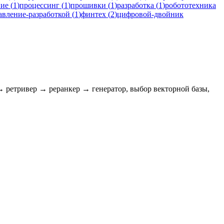
ние
(
1
)
процессинг
(
1
)
прошивки
(
1
)
разработка
(
1
)
робототехника
авление-разработкой
(
1
)
финтех
(
2
)
цифровой-двойник
ретривер → реранкер → генератор, выбор векторной базы,