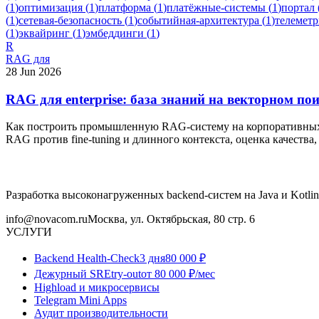
(
1
)
оптимизация
(
1
)
платформа
(
1
)
платёжные-системы
(
1
)
портал
(
1
)
сетевая-безопасность
(
1
)
событийная-архитектура
(
1
)
телеметр
(
1
)
эквайринг
(
1
)
эмбеддинги
(
1
)
R
RAG для
28 Jun 2026
RAG для enterprise: база знаний на векторном 
Как построить промышленную RAG-систему на корпоративных 
RAG против fine-tuning и длинного контекста, оценка качества
Разработка высоконагруженных backend-систем на Java и Kotlin
info@novacom.ru
Москва, ул. Октябрьская, 80 стр. 6
УСЛУГИ
Backend Health-Check
3 дня
80 000 ₽
Дежурный SRE
try-out
от 80 000 ₽/мес
Highload и микросервисы
Telegram Mini Apps
Аудит производительности