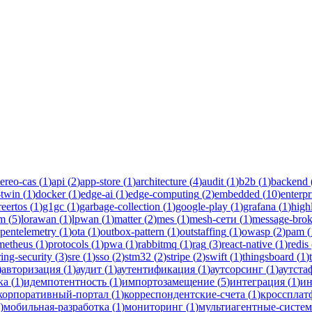
еддинги
уководства инженеров Новаком — заказная разработка ПО на Java
ereo-cas
(
1
)
api
(
2
)
app-store
(
1
)
architecture
(
4
)
audit
(
1
)
b2b
(
1
)
backend
-twin
(
1
)
docker
(
1
)
edge-ai
(
1
)
edge-computing
(
2
)
embedded
(
10
)
enterpr
reertos
(
1
)
g1gc
(
1
)
garbage-collection
(
1
)
google-play
(
1
)
grafana
(
1
)
high
lm
(
5
)
lorawan
(
1
)
lpwan
(
1
)
matter
(
2
)
mes
(
1
)
mesh-сети
(
1
)
message-brok
pentelemetry
(
1
)
ota
(
1
)
outbox-pattern
(
1
)
outstaffing
(
1
)
owasp
(
2
)
pam
(
metheus
(
1
)
protocols
(
1
)
pwa
(
1
)
rabbitmq
(
1
)
rag
(
3
)
react-native
(
1
)
redis
ring-security
(
3
)
sre
(
1
)
sso
(
2
)
stm32
(
2
)
stripe
(
2
)
swift
(
1
)
thingsboard
(
1
)
)
авторизация
(
1
)
аудит
(
1
)
аутентификация
(
1
)
аутсорсинг
(
1
)
аутста
ка
(
1
)
идемпотентность
(
1
)
импортозамещение
(
5
)
интеграция
(
1
)
ин
корпоративный-портал
(
1
)
корреспондентские-счета
(
1
)
кроссплат
)
мобильная-разработка
(
1
)
мониторинг
(
1
)
мультиагентные-систе