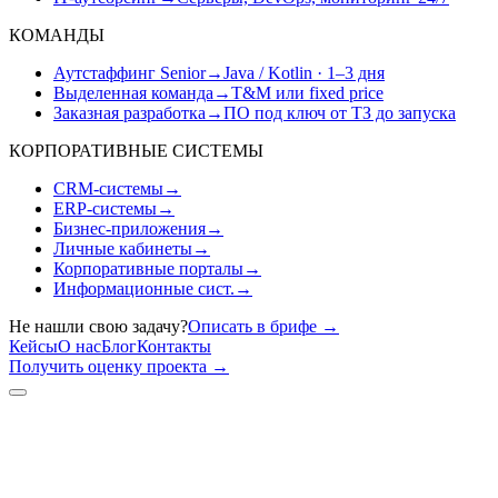
КОМАНДЫ
Аутстаффинг Senior
→
Java / Kotlin · 1–3 дня
Выделенная команда
→
T&M или fixed price
Заказная разработка
→
ПО под ключ от ТЗ до запуска
КОРПОРАТИВНЫЕ СИСТЕМЫ
CRM-системы
→
ERP-системы
→
Бизнес-приложения
→
Личные кабинеты
→
Корпоративные порталы
→
Информационные сист.
→
Не нашли свою задачу?
Описать в брифе
→
Кейсы
О нас
Блог
Контакты
Получить оценку проекта
→