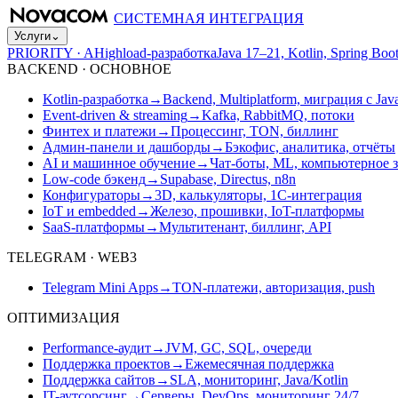
СИСТЕМНАЯ ИНТЕГРАЦИЯ
Услуги
⌄
PRIORITY · A
Highload-разработка
Java 17–21, Kotlin, Spring B
BACKEND · ОСНОВНОЕ
Kotlin-разработка
→
Backend, Multiplatform, миграция с Jav
Event-driven & streaming
→
Kafka, RabbitMQ, потоки
Финтех и платежи
→
Процессинг, TON, биллинг
Админ-панели и дашборды
→
Бэкофис, аналитика, отчёты
AI и машинное обучение
→
Чат-боты, ML, компьютерное 
Low-code бэкенд
→
Supabase, Directus, n8n
Конфигураторы
→
3D, калькуляторы, 1С-интеграция
IoT и embedded
→
Железо, прошивки, IoT-платформы
SaaS-платформы
→
Мультитенант, биллинг, API
TELEGRAM · WEB3
Telegram Mini Apps
→
TON-платежи, авторизация, push
ОПТИМИЗАЦИЯ
Performance-аудит
→
JVM, GC, SQL, очереди
Поддержка проектов
→
Ежемесячная поддержка
Поддержка сайтов
→
SLA, мониторинг, Java/Kotlin
IT-аутсорсинг
→
Серверы, DevOps, мониторинг 24/7