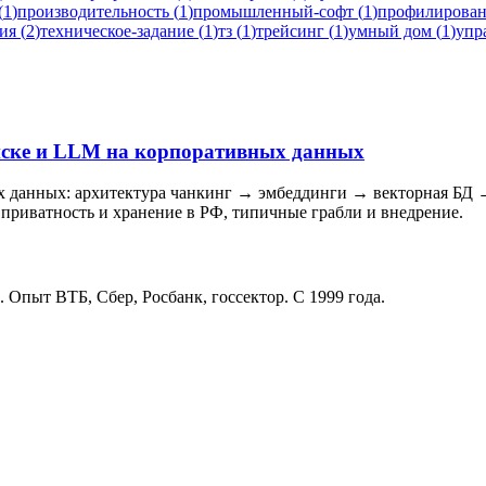
(
1
)
производительность
(
1
)
промышленный-софт
(
1
)
профилирова
ия
(
2
)
техническое-задание
(
1
)
тз
(
1
)
трейсинг
(
1
)
умный дом
(
1
)
упр
поиске и LLM на корпоративных данных
данных: архитектура чанкинг → эмбеддинги → векторная БД → 
, приватность и хранение в РФ, типичные грабли и внедрение.
. Опыт ВТБ, Сбер, Росбанк, госсектор. С 1999 года.