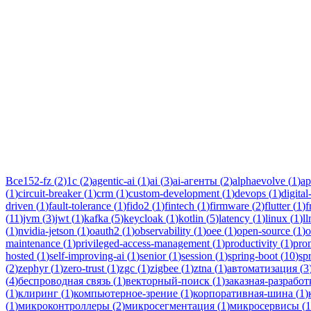
Тег:
эмб
Статьи по теме «эмбеддинги»: практические разборы, кейсы и р
Все
152-fz
(
2
)
1c
(
2
)
agentic-ai
(
1
)
ai
(
3
)
ai-агенты
(
2
)
alphaevolve
(
1
)
ap
(
1
)
circuit-breaker
(
1
)
crm
(
1
)
custom-development
(
1
)
devops
(
1
)
digital
driven
(
1
)
fault-tolerance
(
1
)
fido2
(
1
)
fintech
(
1
)
firmware
(
2
)
flutter
(
1
)
f
(
11
)
jvm
(
3
)
jwt
(
1
)
kafka
(
5
)
keycloak
(
1
)
kotlin
(
5
)
latency
(
1
)
linux
(
1
)
l
(
1
)
nvidia-jetson
(
1
)
oauth2
(
1
)
observability
(
1
)
oee
(
1
)
open-source
(
1
)
o
maintenance
(
1
)
privileged-access-management
(
1
)
productivity
(
1
)
pro
hosted
(
1
)
self-improving-ai
(
1
)
senior
(
1
)
session
(
1
)
spring-boot
(
10
)
sp
(
2
)
zephyr
(
1
)
zero-trust
(
1
)
zgc
(
1
)
zigbee
(
1
)
ztna
(
1
)
автоматизация
(
3
(
4
)
беспроводная связь
(
1
)
векторный-поиск
(
1
)
заказная-разработ
(
1
)
клиринг
(
1
)
компьютерное-зрение
(
1
)
корпоративная-шина
(
1
)
(
1
)
микроконтроллеры
(
2
)
микросегментация
(
1
)
микросервисы
(
1