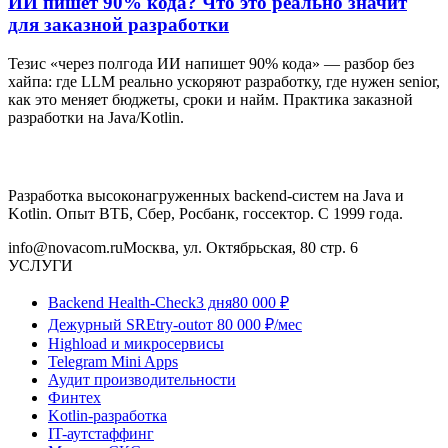
ИИ пишет 90% кода? Что это реально значит
для заказной разработки
Тезис «через полгода ИИ напишет 90% кода» — разбор без
хайпа: где LLM реально ускоряют разработку, где нужен senior,
как это меняет бюджеты, сроки и найм. Практика заказной
разработки на Java/Kotlin.
Разработка высоконагруженных backend-систем на Java и
Kotlin. Опыт ВТБ, Сбер, Росбанк, госсектор. С 1999 года.
info@novacom.ru
Москва, ул. Октябрьская, 80 стр. 6
УСЛУГИ
Backend Health-Check
3 дня
80 000 ₽
Дежурный SRE
try-out
от 80 000 ₽/мес
Highload и микросервисы
Telegram Mini Apps
Аудит производительности
Финтех
Kotlin-разработка
IT-аутстаффинг