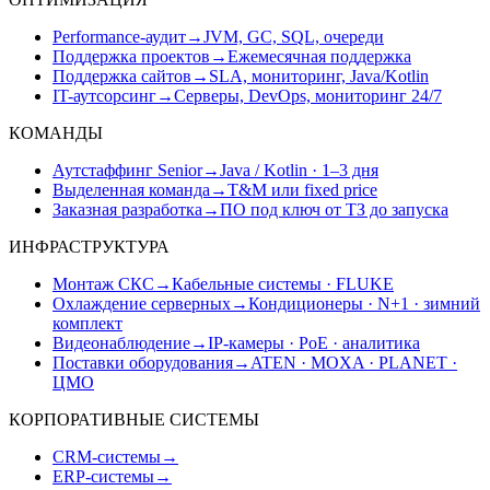
Performance-аудит
→
JVM, GC, SQL, очереди
Поддержка проектов
→
Ежемесячная поддержка
Поддержка сайтов
→
SLA, мониторинг, Java/Kotlin
IT-аутсорсинг
→
Серверы, DevOps, мониторинг 24/7
КОМАНДЫ
Аутстаффинг Senior
→
Java / Kotlin · 1–3 дня
Выделенная команда
→
T&M или fixed price
Заказная разработка
→
ПО под ключ от ТЗ до запуска
ИНФРАСТРУКТУРА
Монтаж СКС
→
Кабельные системы · FLUKE
Охлаждение серверных
→
Кондиционеры · N+1 · зимний
комплект
Видеонаблюдение
→
IP-камеры · PoE · аналитика
Поставки оборудования
→
ATEN · MOXA · PLANET ·
ЦМО
КОРПОРАТИВНЫЕ СИСТЕМЫ
CRM-системы
→
ERP-системы
→