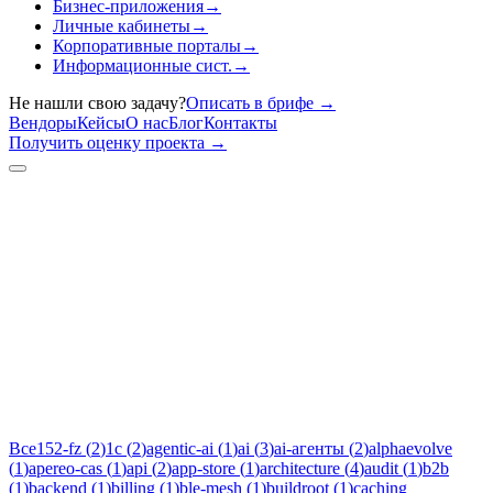
Бизнес-приложения
→
Личные кабинеты
→
Корпоративные порталы
→
Информационные сист.
→
Не нашли свою задачу?
Описать в брифе
→
Вендоры
Кейсы
О нас
Блог
Контакты
Получить оценку проекта
→
Тег:
custom-
development
Статьи по теме «custom-development»: практические разборы,
кейсы и руководства инженеров Новаком — заказная
разработка ПО на Java/Kotlin для бизнеса.
Все
152-fz
(
2
)
1c
(
2
)
agentic-ai
(
1
)
ai
(
3
)
ai-агенты
(
2
)
alphaevolve
(
1
)
apereo-cas
(
1
)
api
(
2
)
app-store
(
1
)
architecture
(
4
)
audit
(
1
)
b2b
(
1
)
backend
(
1
)
billing
(
1
)
ble-mesh
(
1
)
buildroot
(
1
)
caching