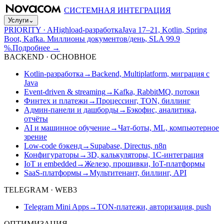
СИСТЕМНАЯ ИНТЕГРАЦИЯ
Услуги
⌄
PRIORITY · A
Highload-разработка
Java 17–21, Kotlin, Spring
Boot, Kafka. Миллионы документов/день, SLA 99.9
%.
Подробнее
→
BACKEND · ОСНОВНОЕ
Kotlin-разработка
→
Backend, Multiplatform, миграция с
Java
Event-driven & streaming
→
Kafka, RabbitMQ, потоки
Финтех и платежи
→
Процессинг, TON, биллинг
Админ-панели и дашборды
→
Бэкофис, аналитика,
отчёты
AI и машинное обучение
→
Чат-боты, ML, компьютерное
зрение
Low-code бэкенд
→
Supabase, Directus, n8n
Конфигураторы
→
3D, калькуляторы, 1С-интеграция
IoT и embedded
→
Железо, прошивки, IoT-платформы
SaaS-платформы
→
Мультитенант, биллинг, API
TELEGRAM · WEB3
Telegram Mini Apps
→
TON-платежи, авторизация, push
ОПТИМИЗАЦИЯ