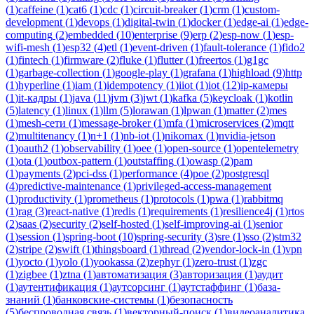
(
1
)
caffeine
(
1
)
cat6
(
1
)
cdc
(
1
)
circuit-breaker
(
1
)
crm
(
1
)
custom-
development
(
1
)
devops
(
1
)
digital-twin
(
1
)
docker
(
1
)
edge-ai
(
1
)
edge-
computing
(
2
)
embedded
(
10
)
enterprise
(
9
)
erp
(
2
)
esp-now
(
1
)
esp-
wifi-mesh
(
1
)
esp32
(
4
)
etl
(
1
)
event-driven
(
1
)
fault-tolerance
(
1
)
fido2
(
1
)
fintech
(
1
)
firmware
(
2
)
fluke
(
1
)
flutter
(
1
)
freertos
(
1
)
g1gc
(
1
)
garbage-collection
(
1
)
google-play
(
1
)
grafana
(
1
)
highload
(
9
)
http
(
1
)
hyperline
(
1
)
iam
(
1
)
idempotency
(
1
)
iiot
(
1
)
iot
(
12
)
ip-камеры
(
1
)
it-кадры
(
1
)
java
(
11
)
jvm
(
3
)
jwt
(
1
)
kafka
(
5
)
keycloak
(
1
)
kotlin
(
5
)
latency
(
1
)
linux
(
1
)
llm
(
5
)
lorawan
(
1
)
lpwan
(
1
)
matter
(
2
)
mes
(
1
)
mesh-сети
(
1
)
message-broker
(
1
)
mfa
(
1
)
microservices
(
2
)
mqtt
(
2
)
multitenancy
(
1
)
n+1
(
1
)
nb-iot
(
1
)
nikomax
(
1
)
nvidia-jetson
(
1
)
oauth2
(
1
)
observability
(
1
)
oee
(
1
)
open-source
(
1
)
opentelemetry
(
1
)
ota
(
1
)
outbox-pattern
(
1
)
outstaffing
(
1
)
owasp
(
2
)
pam
(
1
)
payments
(
2
)
pci-dss
(
1
)
performance
(
4
)
poe
(
2
)
postgresql
(
4
)
predictive-maintenance
(
1
)
privileged-access-management
(
1
)
productivity
(
1
)
prometheus
(
1
)
protocols
(
1
)
pwa
(
1
)
rabbitmq
(
1
)
rag
(
3
)
react-native
(
1
)
redis
(
1
)
requirements
(
1
)
resilience4j
(
1
)
rtos
(
2
)
saas
(
2
)
security
(
2
)
self-hosted
(
1
)
self-improving-ai
(
1
)
senior
(
1
)
session
(
1
)
spring-boot
(
10
)
spring-security
(
3
)
sre
(
1
)
sso
(
2
)
stm32
(
2
)
stripe
(
2
)
swift
(
1
)
thingsboard
(
1
)
thread
(
2
)
vendor-lock-in
(
1
)
vpn
(
1
)
yocto
(
1
)
yolo
(
1
)
yookassa
(
2
)
zephyr
(
1
)
zero-trust
(
1
)
zgc
(
1
)
zigbee
(
1
)
ztna
(
1
)
автоматизация
(
3
)
авторизация
(
1
)
аудит
(
1
)
аутентификация
(
1
)
аутсорсинг
(
1
)
аутстаффинг
(
1
)
база-
знаний
(
1
)
банковские-системы
(
1
)
безопасность
(
5
)
беспроводная связь
(
1
)
векторный-поиск
(
1
)
видеоаналитика