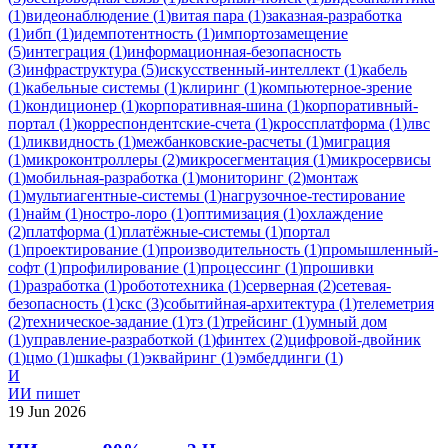
(
1
)
видеонаблюдение
(
1
)
витая пара
(
1
)
заказная-разработка
(
1
)
ибп
(
1
)
идемпотентность
(
1
)
импортозамещение
(
5
)
интеграция
(
1
)
информационная-безопасность
(
3
)
инфраструктура
(
5
)
искусственный-интеллект
(
1
)
кабель
(
1
)
кабельные системы
(
1
)
клиринг
(
1
)
компьютерное-зрение
(
1
)
кондиционер
(
1
)
корпоративная-шина
(
1
)
корпоративный-
портал
(
1
)
корреспондентские-счета
(
1
)
кроссплатформа
(
1
)
лвс
(
1
)
ликвидность
(
1
)
межбанковские-расчеты
(
1
)
миграция
(
1
)
микроконтроллеры
(
2
)
микросегментация
(
1
)
микросервисы
(
1
)
мобильная-разработка
(
1
)
мониторинг
(
2
)
монтаж
(
1
)
мультиагентные-системы
(
1
)
нагрузочное-тестирование
(
1
)
найм
(
1
)
ностро-лоро
(
1
)
оптимизация
(
1
)
охлаждение
(
2
)
платформа
(
1
)
платёжные-системы
(
1
)
портал
(
1
)
проектирование
(
1
)
производительность
(
1
)
промышленный-
софт
(
1
)
профилирование
(
1
)
процессинг
(
1
)
прошивки
(
1
)
разработка
(
1
)
робототехника
(
1
)
серверная
(
2
)
сетевая-
безопасность
(
1
)
скс
(
3
)
событийная-архитектура
(
1
)
телеметрия
(
2
)
техническое-задание
(
1
)
тз
(
1
)
трейсинг
(
1
)
умный дом
(
1
)
управление-разработкой
(
1
)
финтех
(
2
)
цифровой-двойник
(
1
)
цмо
(
1
)
шкафы
(
1
)
эквайринг
(
1
)
эмбеддинги
(
1
)
И
ИИ пишет
19 Jun 2026