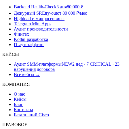
Backend Health-Check
3 дня
80 000 ₽
Дежурный SRE
try-out
от 80 000 ₽/мес
Highload и микросервисы
Telegram Mini Apps
Аудит производительности
Финтех
Kotlin-разработка
IT-аутстаффинг
КЕЙСЫ
Аудит SMM-платформы
NEW
2 нед · 7 CRITICAL · 23
нарушения договора
Все кейсы →
КОМПАНИЯ
О нас
Кейсы
Блог
Контакты
База знаний Cisco
ПРАВОВОЕ