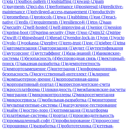
(
1
)
ota
(
1
)
outbox-pattern
(
1
)
outstaffing
(
1
)
owasp
(
2
)
pam
(
1
)
payments
(
2
)
pci-dss
(
1
)
performance
(
4
)
postgresql
(
4
)
predictive-
maintenance
(
1
)
privileged-access-management
(
1
)
productivity
(
1
)
prometheus
(
1
)
protocols
(
1
)
pwa
(
1
)
rabbitmq
(
1
)
rag
(
3
)
react-
native
(
1
)
redis
(
1
)
requirements
(
1
)
resilience4j
(
1
)
rtos
(
2
)
saas
(
2
)
security
(
2
)
self-hosted
(
1
)
self-improving-ai
(
1
)
senior
(
1
)
session
(
1
)
spring-boot
(
10
)
spring-security
(
3
)
sre
(
1
)
sso
(
2
)
stm32
(
2
)
stripe
(
2
)
swift
(
1
)
thingsboard
(
1
)
thread
(
2
)
vendor-lock-in
(
1
)
vpn
(
1
)
yocto
(
1
)
yolo
(
1
)
yookassa
(
2
)
zephyr
(
1
)
zero-trust
(
1
)
zgc
(
1
)
zigbee
(
1
)
ztna
(
1
)
автоматизация
(
3
)
авторизация
(
1
)
аудит
(
1
)
аутентификация
(
1
)
аутсорсинг
(
1
)
аутстаффинг
(
1
)
база-знаний
(
1
)
банковские-
системы
(
1
)
безопасность
(
4
)
беспроводная связь
(
1
)
векторный-
поиск
(
1
)
заказная-разработка
(
1
)
идемпотентность
(
1
)
импортозамещение
(
5
)
интеграция
(
1
)
информационная-
безопасность
(
3
)
искусственный-интеллект
(
1
)
клиринг
(
1
)
компьютерное-зрение
(
1
)
корпоративная-шина
(
1
)
корпоративный-портал
(
1
)
корреспондентские-счета
(
1
)
кроссплатформа
(
1
)
ликвидность
(
1
)
межбанковские-расчеты
(
1
)
миграция
(
1
)
микроконтроллеры
(
2
)
микросегментация
(
1
)
микросервисы
(
1
)
мобильная-разработка
(
1
)
мониторинг
(
1
)
мультиагентные-системы
(
1
)
нагрузочное-тестирование
(
1
)
найм
(
1
)
ностро-лоро
(
1
)
оптимизация
(
1
)
платформа
(
1
)
платёжные-системы
(
1
)
портал
(
1
)
производительность
(
1
)
промышленный-софт
(
1
)
профилирование
(
1
)
процессинг
(
1
)
прошивки
(
1
)
разработка
(
1
)
робототехника
(
1
)
сетевая-