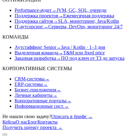
Performance-аудит
→
JVM, GC, SQL, очереди
Поддержка проектов
→
Ежемесячная поддержка
Поддержка сайтов
→
SLA, мониторинг, Java/Kotlin
IT-аутсорсинг
→
Серверы, DevOps, мониторинг 24/7
КОМАНДЫ
Аутстаффинг Senior
→
Java / Kotlin · 1–3 дня
Выделенная команда
→
T&M или fixed price
Заказная разработка
→
ПО под ключ от ТЗ до запуска
КОРПОРАТИВНЫЕ СИСТЕМЫ
CRM-системы
→
ERP-системы
→
Бизнес-приложения
→
Личные кабинеты
→
Корпоративные порталы
→
Информационные сист.
→
Не нашли свою задачу?
Описать в брифе
→
Кейсы
О нас
Блог
Контакты
Получить оценку проекта
→