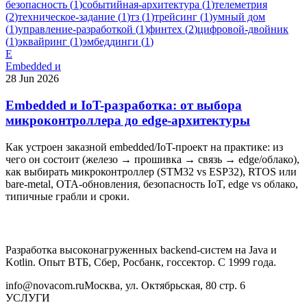
безопасность
(
1
)
событийная-архитектура
(
1
)
телеметрия
(
2
)
техническое-задание
(
1
)
тз
(
1
)
трейсинг
(
1
)
умный дом
(
1
)
управление-разработкой
(
1
)
финтех
(
2
)
цифровой-двойник
(
1
)
эквайринг
(
1
)
эмбеддинги
(
1
)
E
Embedded и
28 Jun 2026
Embedded и IoT-разработка: от выбора
микроконтроллера до edge-архитектуры
Как устроен заказной embedded/IoT-проект на практике: из
чего он состоит (железо → прошивка → связь → edge/облако),
как выбирать микроконтроллер (STM32 vs ESP32), RTOS или
bare-metal, OTA-обновления, безопасность IoT, edge vs облако,
типичные грабли и сроки.
Разработка высоконагруженных backend-систем на Java и
Kotlin. Опыт ВТБ, Сбер, Росбанк, госсектор. С 1999 года.
info@novacom.ru
Москва, ул. Октябрьская, 80 стр. 6
УСЛУГИ