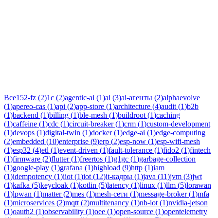
Тег:
прошивки
Статьи по теме «прошивки»: практические разборы, кейсы и
руководства инженеров Новаком — заказная разработка ПО
на Java/Kotlin для бизнеса.
Все
152-fz
(
2
)
1c
(
2
)
agentic-ai
(
1
)
ai
(
3
)
ai-агенты
(
2
)
alphaevolve
(
1
)
apereo-cas
(
1
)
api
(
2
)
app-store
(
1
)
architecture
(
4
)
audit
(
1
)
b2b
(
1
)
backend
(
1
)
billing
(
1
)
ble-mesh
(
1
)
buildroot
(
1
)
caching
(
1
)
caffeine
(
1
)
cdc
(
1
)
circuit-breaker
(
1
)
crm
(
1
)
custom-development
(
1
)
devops
(
1
)
digital-twin
(
1
)
docker
(
1
)
edge-ai
(
1
)
edge-computing
(
2
)
embedded
(
10
)
enterprise
(
9
)
erp
(
2
)
esp-now
(
1
)
esp-wifi-mesh
(
1
)
esp32
(
4
)
etl
(
1
)
event-driven
(
1
)
fault-tolerance
(
1
)
fido2
(
1
)
fintech
(
1
)
firmware
(
2
)
flutter
(
1
)
freertos
(
1
)
g1gc
(
1
)
garbage-collection
(
1
)
google-play
(
1
)
grafana
(
1
)
highload
(
9
)
http
(
1
)
iam
(
1
)
idempotency
(
1
)
iiot
(
1
)
iot
(
12
)
it-кадры
(
1
)
java
(
11
)
jvm
(
3
)
jwt
(
1
)
kafka
(
5
)
keycloak
(
1
)
kotlin
(
5
)
latency
(
1
)
linux
(
1
)
llm
(
5
)
lorawan
(
1
)
lpwan
(
1
)
matter
(
2
)
mes
(
1
)
mesh-сети
(
1
)
message-broker
(
1
)
mfa
(
1
)
microservices
(
2
)
mqtt
(
2
)
multitenancy
(
1
)
nb-iot
(
1
)
nvidia-jetson
(
1
)
oauth2
(
1
)
observability
(
1
)
oee
(
1
)
open-source
(
1
)
opentelemetry