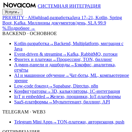
СИСТЕМНАЯ ИНТЕГРАЦИЯ
Услуги
⌄
PRIORITY · A
Highload-разработка
Java 17–21, Kotlin, Spring
Boot, Kafka. Миллионы документов/день, SLA 99.9
%.
Подробнее
→
BACKEND · ОСНОВНОЕ
Kotlin-разработка
→
Backend, Multiplatform, миграция с
Java
Event-driven & streaming
→
Kafka, RabbitMQ, потоки
Финтех и платежи
→
Процессинг, TON, биллинг
Админ-панели и дашборды
→
Бэкофис, аналитика,
отчёты
AI и машинное обучение
→
Чат-боты, ML, компьютерное
зрение
Low-code бэкенд
→
Supabase, Directus, n8n
Конфигураторы
→
3D, калькуляторы, 1С-интеграция
IoT и embedded
→
Железо, прошивки, IoT-платформы
SaaS-платформы
→
Мультитенант, биллинг, API
TELEGRAM · WEB3
Telegram Mini Apps
→
TON-платежи, авторизация, push
ОПТИМИЗАЦИЯ