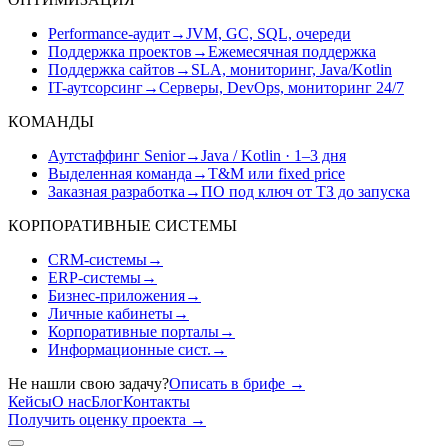
Performance-аудит
→
JVM, GC, SQL, очереди
Поддержка проектов
→
Ежемесячная поддержка
Поддержка сайтов
→
SLA, мониторинг, Java/Kotlin
IT-аутсорсинг
→
Серверы, DevOps, мониторинг 24/7
КОМАНДЫ
Аутстаффинг Senior
→
Java / Kotlin · 1–3 дня
Выделенная команда
→
T&M или fixed price
Заказная разработка
→
ПО под ключ от ТЗ до запуска
КОРПОРАТИВНЫЕ СИСТЕМЫ
CRM-системы
→
ERP-системы
→
Бизнес-приложения
→
Личные кабинеты
→
Корпоративные порталы
→
Информационные сист.
→
Не нашли свою задачу?
Описать в брифе
→
Кейсы
О нас
Блог
Контакты
Получить оценку проекта
→