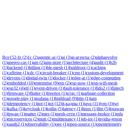
Тег:
oauth2
Статьи по теме «oauth2»: практические разборы, кейсы и
руководства инженеров Новаком — заказная разработка ПО
на Java/Kotlin для бизнеса.
Все
152-fz
(
2
)
1c
(
2
)
agentic-ai
(
1
)
ai
(
3
)
ai-агенты
(
2
)
alphaevolve
(
1
)
apereo-cas
(
1
)
api
(
2
)
app-store
(
1
)
architecture
(
4
)
audit
(
1
)
b2b
(
1
)
backend
(
1
)
billing
(
1
)
ble-mesh
(
1
)
buildroot
(
1
)
caching
(
1
)
caffeine
(
1
)
cdc
(
1
)
circuit-breaker
(
1
)
crm
(
1
)
custom-development
(
1
)
devops
(
1
)
digital-twin
(
1
)
docker
(
1
)
edge-ai
(
1
)
edge-computing
(
2
)
embedded
(
10
)
enterprise
(
9
)
erp
(
2
)
esp-now
(
1
)
esp-wifi-mesh
(
1
)
esp32
(
4
)
etl
(
1
)
event-driven
(
1
)
fault-tolerance
(
1
)
fido2
(
1
)
fintech
(
1
)
firmware
(
2
)
flutter
(
1
)
freertos
(
1
)
g1gc
(
1
)
garbage-collection
(
1
)
google-play
(
1
)
grafana
(
1
)
highload
(
9
)
http
(
1
)
iam
(
1
)
idempotency
(
1
)
iiot
(
1
)
iot
(
12
)
it-кадры
(
1
)
java
(
11
)
jvm
(
3
)
jwt
(
1
)
kafka
(
5
)
keycloak
(
1
)
kotlin
(
5
)
latency
(
1
)
linux
(
1
)
llm
(
5
)
lorawan
(
1
)
lpwan
(
1
)
matter
(
2
)
mes
(
1
)
mesh-сети
(
1
)
message-broker
(
1
)
mfa
(
1
)
microservices
(
2
)
mqtt
(
2
)
multitenancy
(
1
)
nb-iot
(
1
)
nvidia-jetson
(
1
)
oauth2
(
1
)
observability
(
1
)
oee
(
1
)
open-source
(
1
)
opentelemetry