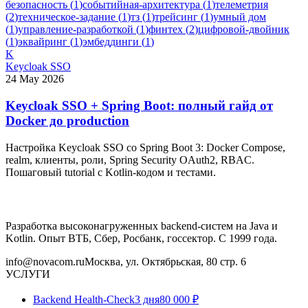
безопасность
(
1
)
событийная-архитектура
(
1
)
телеметрия
(
2
)
техническое-задание
(
1
)
тз
(
1
)
трейсинг
(
1
)
умный дом
(
1
)
управление-разработкой
(
1
)
финтех
(
2
)
цифровой-двойник
(
1
)
эквайринг
(
1
)
эмбеддинги
(
1
)
K
Keycloak SSO
24 May 2026
Keycloak SSO + Spring Boot: полный гайд от
Docker до production
Настройка Keycloak SSO со Spring Boot 3: Docker Compose,
realm, клиенты, роли, Spring Security OAuth2, RBAC.
Пошаговый tutorial с Kotlin-кодом и тестами.
Разработка высоконагруженных backend-систем на Java и
Kotlin. Опыт ВТБ, Сбер, Росбанк, госсектор. С 1999 года.
info@novacom.ru
Москва, ул. Октябрьская, 80 стр. 6
УСЛУГИ
Backend Health-Check
3 дня
80 000 ₽