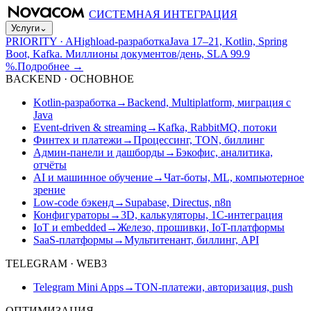
СИСТЕМНАЯ ИНТЕГРАЦИЯ
Услуги
⌄
PRIORITY · A
Highload-разработка
Java 17–21, Kotlin, Spring
Boot, Kafka. Миллионы документов/день, SLA 99.9
%.
Подробнее
→
BACKEND · ОСНОВНОЕ
Kotlin-разработка
→
Backend, Multiplatform, миграция с
Java
Event-driven & streaming
→
Kafka, RabbitMQ, потоки
Финтех и платежи
→
Процессинг, TON, биллинг
Админ-панели и дашборды
→
Бэкофис, аналитика,
отчёты
AI и машинное обучение
→
Чат-боты, ML, компьютерное
зрение
Low-code бэкенд
→
Supabase, Directus, n8n
Конфигураторы
→
3D, калькуляторы, 1С-интеграция
IoT и embedded
→
Железо, прошивки, IoT-платформы
SaaS-платформы
→
Мультитенант, биллинг, API
TELEGRAM · WEB3
Telegram Mini Apps
→
TON-платежи, авторизация, push
ОПТИМИЗАЦИЯ