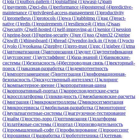
(
1
)
ota
(
1
)
outbox-pattern
(
1
)
outstaffing
(
1
)
owasp
(
2
)
pam
(
1
)
payments
(
2
)
pci-dss
(
1
)
performance
(
4
)
postgresql
(
4
)
predictive-
maintenance
(
1
)
privileged-access-management
(
1
)
productivity
(
1
)
prometheus
(
1
)
protocols
(
1
)
pwa
(
1
)
rabbitmq
(
1
)
rag
(
3
)
react-
native
(
1
)
redis
(
1
)
requirements
(
1
)
resilience4j
(
1
)
rtos
(
2
)
saas
(
2
)
security
(
2
)
self-hosted
(
1
)
self-improving-ai
(
1
)
senior
(
1
)
session
(
1
)
spring-boot
(
10
)
spring-security
(
3
)
sre
(
1
)
sso
(
2
)
stm32
(
2
)
stripe
(
2
)
swift
(
1
)
thingsboard
(
1
)
thread
(
2
)
vendor-lock-in
(
1
)
vpn
(
1
)
yocto
(
1
)
yolo
(
1
)
yookassa
(
2
)
zephyr
(
1
)
zero-trust
(
1
)
zgc
(
1
)
zigbee
(
1
)
ztna
(
1
)
автоматизация
(
3
)
авторизация
(
1
)
аудит
(
1
)
аутентификация
(
1
)
аутсорсинг
(
1
)
аутстаффинг
(
1
)
база-знаний
(
1
)
банковские-
системы
(
1
)
безопасность
(
4
)
беспроводная связь
(
1
)
векторный-
поиск
(
1
)
заказная-разработка
(
1
)
идемпотентность
(
1
)
импортозамещение
(
5
)
интеграция
(
1
)
информационная-
безопасность
(
3
)
искусственный-интеллект
(
1
)
клиринг
(
1
)
компьютерное-зрение
(
1
)
корпоративная-шина
(
1
)
корпоративный-портал
(
1
)
корреспондентские-счета
(
1
)
кроссплатформа
(
1
)
ликвидность
(
1
)
межбанковские-расчеты
(
1
)
миграция
(
1
)
микроконтроллеры
(
2
)
микросегментация
(
1
)
микросервисы
(
1
)
мобильная-разработка
(
1
)
мониторинг
(
1
)
мультиагентные-системы
(
1
)
нагрузочное-тестирование
(
1
)
найм
(
1
)
ностро-лоро
(
1
)
оптимизация
(
1
)
платформа
(
1
)
платёжные-системы
(
1
)
портал
(
1
)
производительность
(
1
)
промышленный-софт
(
1
)
профилирование
(
1
)
процессинг
(
1
)
прошивки
(
1
)
разработка
(
1
)
робототехника
(
1
)
сетевая-