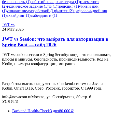
безопасность
(
1
)
событийная-архитектура
(
1
)
телеметрия
(
2
)
техническое-задание
(
1
)
тз
(
1
)
трейсинг
(
1
)
умный дом
(
1
)
управление-разработкой
(
1
)
финтех
(
2
)
цифровой-двойник
(
1
)
эквайринг
(
1
)
эмбеддинги
(
1
)
J
JWT vs
24 May 2026
JWT vs Session: что выбрать для авторизации в
Spring Boot — гайд 2026
JWT vs cookie-сессии в Spring Security: когда что использовать,
плюсы и минусы, безопасность, производительность. Код на
Kotlin, примеры конфигурации, миграция.
Разработка высоконагруженных backend-систем на Java и
Kotlin. Опыт ВТБ, Сбер, Росбанк, госсектор. С 1999 года.
info@novacom.ru
Москва, ул. Октябрьская, 80 стр. 6
УСЛУГИ
Backend Health-Check
3 дня
80 000 ₽