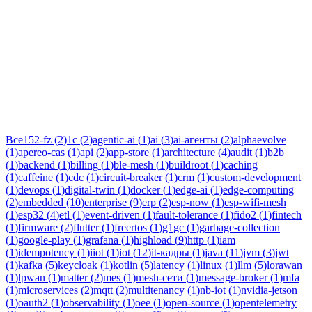
Тег:
авторизация
Статьи по теме «авторизация»: практические разборы, кейсы
и руководства инженеров Новаком — заказная разработка ПО
на Java/Kotlin для бизнеса.
Все
152-fz
(
2
)
1c
(
2
)
agentic-ai
(
1
)
ai
(
3
)
ai-агенты
(
2
)
alphaevolve
(
1
)
apereo-cas
(
1
)
api
(
2
)
app-store
(
1
)
architecture
(
4
)
audit
(
1
)
b2b
(
1
)
backend
(
1
)
billing
(
1
)
ble-mesh
(
1
)
buildroot
(
1
)
caching
(
1
)
caffeine
(
1
)
cdc
(
1
)
circuit-breaker
(
1
)
crm
(
1
)
custom-development
(
1
)
devops
(
1
)
digital-twin
(
1
)
docker
(
1
)
edge-ai
(
1
)
edge-computing
(
2
)
embedded
(
10
)
enterprise
(
9
)
erp
(
2
)
esp-now
(
1
)
esp-wifi-mesh
(
1
)
esp32
(
4
)
etl
(
1
)
event-driven
(
1
)
fault-tolerance
(
1
)
fido2
(
1
)
fintech
(
1
)
firmware
(
2
)
flutter
(
1
)
freertos
(
1
)
g1gc
(
1
)
garbage-collection
(
1
)
google-play
(
1
)
grafana
(
1
)
highload
(
9
)
http
(
1
)
iam
(
1
)
idempotency
(
1
)
iiot
(
1
)
iot
(
12
)
it-кадры
(
1
)
java
(
11
)
jvm
(
3
)
jwt
(
1
)
kafka
(
5
)
keycloak
(
1
)
kotlin
(
5
)
latency
(
1
)
linux
(
1
)
llm
(
5
)
lorawan
(
1
)
lpwan
(
1
)
matter
(
2
)
mes
(
1
)
mesh-сети
(
1
)
message-broker
(
1
)
mfa
(
1
)
microservices
(
2
)
mqtt
(
2
)
multitenancy
(
1
)
nb-iot
(
1
)
nvidia-jetson
(
1
)
oauth2
(
1
)
observability
(
1
)
oee
(
1
)
open-source
(
1
)
opentelemetry