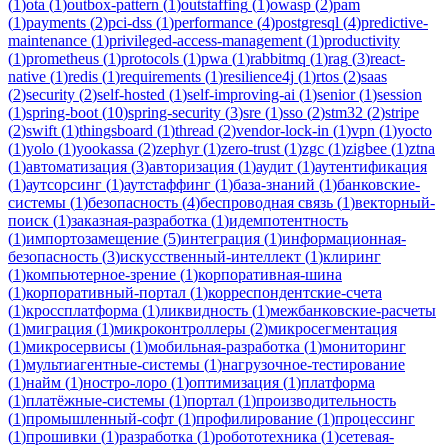
(
1
)
ota
(
1
)
outbox-pattern
(
1
)
outstaffing
(
1
)
owasp
(
2
)
pam
(
1
)
payments
(
2
)
pci-dss
(
1
)
performance
(
4
)
postgresql
(
4
)
predictive-
maintenance
(
1
)
privileged-access-management
(
1
)
productivity
(
1
)
prometheus
(
1
)
protocols
(
1
)
pwa
(
1
)
rabbitmq
(
1
)
rag
(
3
)
react-
native
(
1
)
redis
(
1
)
requirements
(
1
)
resilience4j
(
1
)
rtos
(
2
)
saas
(
2
)
security
(
2
)
self-hosted
(
1
)
self-improving-ai
(
1
)
senior
(
1
)
session
(
1
)
spring-boot
(
10
)
spring-security
(
3
)
sre
(
1
)
sso
(
2
)
stm32
(
2
)
stripe
(
2
)
swift
(
1
)
thingsboard
(
1
)
thread
(
2
)
vendor-lock-in
(
1
)
vpn
(
1
)
yocto
(
1
)
yolo
(
1
)
yookassa
(
2
)
zephyr
(
1
)
zero-trust
(
1
)
zgc
(
1
)
zigbee
(
1
)
ztna
(
1
)
автоматизация
(
3
)
авторизация
(
1
)
аудит
(
1
)
аутентификация
(
1
)
аутсорсинг
(
1
)
аутстаффинг
(
1
)
база-знаний
(
1
)
банковские-
системы
(
1
)
безопасность
(
4
)
беспроводная связь
(
1
)
векторный-
поиск
(
1
)
заказная-разработка
(
1
)
идемпотентность
(
1
)
импортозамещение
(
5
)
интеграция
(
1
)
информационная-
безопасность
(
3
)
искусственный-интеллект
(
1
)
клиринг
(
1
)
компьютерное-зрение
(
1
)
корпоративная-шина
(
1
)
корпоративный-портал
(
1
)
корреспондентские-счета
(
1
)
кроссплатформа
(
1
)
ликвидность
(
1
)
межбанковские-расчеты
(
1
)
миграция
(
1
)
микроконтроллеры
(
2
)
микросегментация
(
1
)
микросервисы
(
1
)
мобильная-разработка
(
1
)
мониторинг
(
1
)
мультиагентные-системы
(
1
)
нагрузочное-тестирование
(
1
)
найм
(
1
)
ностро-лоро
(
1
)
оптимизация
(
1
)
платформа
(
1
)
платёжные-системы
(
1
)
портал
(
1
)
производительность
(
1
)
промышленный-софт
(
1
)
профилирование
(
1
)
процессинг
(
1
)
прошивки
(
1
)
разработка
(
1
)
робототехника
(
1
)
сетевая-