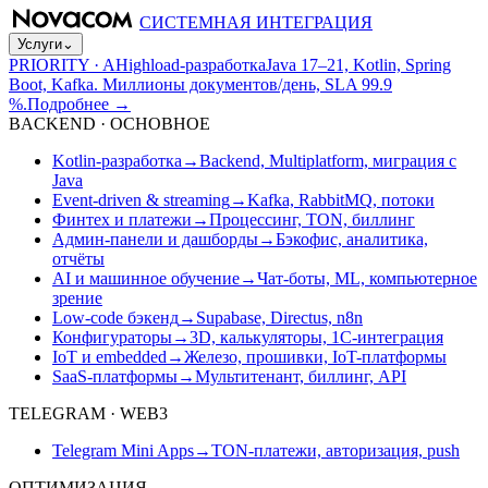
СИСТЕМНАЯ ИНТЕГРАЦИЯ
Услуги
⌄
PRIORITY · A
Highload-разработка
Java 17–21, Kotlin, Spring
Boot, Kafka. Миллионы документов/день, SLA 99.9
%.
Подробнее
→
BACKEND · ОСНОВНОЕ
Kotlin-разработка
→
Backend, Multiplatform, миграция с
Java
Event-driven & streaming
→
Kafka, RabbitMQ, потоки
Финтех и платежи
→
Процессинг, TON, биллинг
Админ-панели и дашборды
→
Бэкофис, аналитика,
отчёты
AI и машинное обучение
→
Чат-боты, ML, компьютерное
зрение
Low-code бэкенд
→
Supabase, Directus, n8n
Конфигураторы
→
3D, калькуляторы, 1С-интеграция
IoT и embedded
→
Железо, прошивки, IoT-платформы
SaaS-платформы
→
Мультитенант, биллинг, API
TELEGRAM · WEB3
Telegram Mini Apps
→
TON-платежи, авторизация, push
ОПТИМИЗАЦИЯ