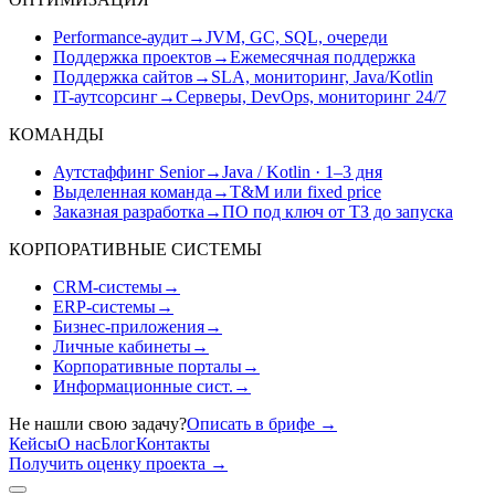
Performance-аудит
→
JVM, GC, SQL, очереди
Поддержка проектов
→
Ежемесячная поддержка
Поддержка сайтов
→
SLA, мониторинг, Java/Kotlin
IT-аутсорсинг
→
Серверы, DevOps, мониторинг 24/7
КОМАНДЫ
Аутстаффинг Senior
→
Java / Kotlin · 1–3 дня
Выделенная команда
→
T&M или fixed price
Заказная разработка
→
ПО под ключ от ТЗ до запуска
КОРПОРАТИВНЫЕ СИСТЕМЫ
CRM-системы
→
ERP-системы
→
Бизнес-приложения
→
Личные кабинеты
→
Корпоративные порталы
→
Информационные сист.
→
Не нашли свою задачу?
Описать в брифе
→
Кейсы
О нас
Блог
Контакты
Получить оценку проекта
→