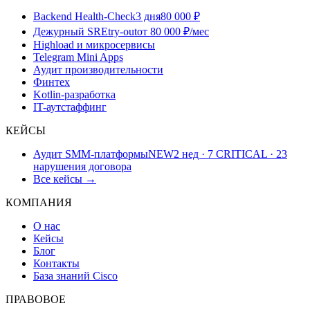
Backend Health-Check
3 дня
80 000 ₽
Дежурный SRE
try-out
от 80 000 ₽/мес
Highload и микросервисы
Telegram Mini Apps
Аудит производительности
Финтех
Kotlin-разработка
IT-аутстаффинг
КЕЙСЫ
Аудит SMM-платформы
NEW
2 нед · 7 CRITICAL · 23
нарушения договора
Все кейсы →
КОМПАНИЯ
О нас
Кейсы
Блог
Контакты
База знаний Cisco
ПРАВОВОЕ