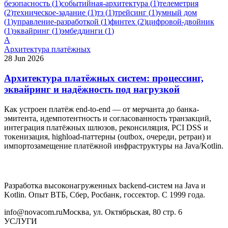
безопасность
(
1
)
событийная-архитектура
(
1
)
телеметрия
(
2
)
техническое-задание
(
1
)
тз
(
1
)
трейсинг
(
1
)
умный дом
(
1
)
управление-разработкой
(
1
)
финтех
(
2
)
цифровой-двойник
(
1
)
эквайринг
(
1
)
эмбеддинги
(
1
)
А
Архитектура платёжных
28 Jun 2026
Архитектура платёжных систем: процессинг,
эквайринг и надёжность под нагрузкой
Как устроен платёж end-to-end — от мерчанта до банка-
эмитента, идемпотентность и согласованность транзакций,
интеграция платёжных шлюзов, реконсиляция, PCI DSS и
токенизация, highload-паттерны (outbox, очереди, ретраи) и
импортозамещение платёжной инфраструктуры на Java/Kotlin.
Разработка высоконагруженных backend-систем на Java и
Kotlin. Опыт ВТБ, Сбер, Росбанк, госсектор. С 1999 года.
info@novacom.ru
Москва, ул. Октябрьская, 80 стр. 6
УСЛУГИ