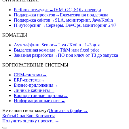
Performance-аудит
→
JVM, GC, SQL, очереди
Поддержка проектов
→
Ежемесячная поддержка
Поддержка сайтов
→
SLA, мониторинг, Java/Kotlin
IT-аутсорсинг
→
Серверы, DevOps, мониторинг 24/7
КОМАНДЫ
Аутстаффинг Senior
→
Java / Kotlin · 1–3 дня
Выделенная команда
→
T&M или fixed price
Заказная разработка
→
ПО под ключ от ТЗ до запуска
КОРПОРАТИВНЫЕ СИСТЕМЫ
CRM-системы
→
ERP-системы
→
Бизнес-приложения
→
Личные кабинеты
→
Корпоративные порталы
→
Информационные сист.
→
Не нашли свою задачу?
Описать в брифе
→
Кейсы
О нас
Блог
Контакты
Получить оценку проекта
→