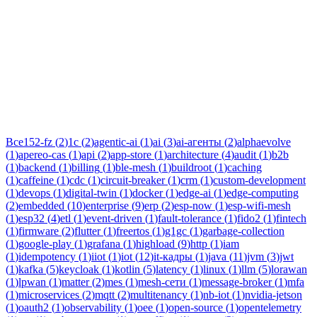
Тег:
процессинг
Статьи по теме «процессинг»: практические разборы, кейсы и
руководства инженеров Новаком — заказная разработка ПО
на Java/Kotlin для бизнеса.
Все
152-fz
(
2
)
1c
(
2
)
agentic-ai
(
1
)
ai
(
3
)
ai-агенты
(
2
)
alphaevolve
(
1
)
apereo-cas
(
1
)
api
(
2
)
app-store
(
1
)
architecture
(
4
)
audit
(
1
)
b2b
(
1
)
backend
(
1
)
billing
(
1
)
ble-mesh
(
1
)
buildroot
(
1
)
caching
(
1
)
caffeine
(
1
)
cdc
(
1
)
circuit-breaker
(
1
)
crm
(
1
)
custom-development
(
1
)
devops
(
1
)
digital-twin
(
1
)
docker
(
1
)
edge-ai
(
1
)
edge-computing
(
2
)
embedded
(
10
)
enterprise
(
9
)
erp
(
2
)
esp-now
(
1
)
esp-wifi-mesh
(
1
)
esp32
(
4
)
etl
(
1
)
event-driven
(
1
)
fault-tolerance
(
1
)
fido2
(
1
)
fintech
(
1
)
firmware
(
2
)
flutter
(
1
)
freertos
(
1
)
g1gc
(
1
)
garbage-collection
(
1
)
google-play
(
1
)
grafana
(
1
)
highload
(
9
)
http
(
1
)
iam
(
1
)
idempotency
(
1
)
iiot
(
1
)
iot
(
12
)
it-кадры
(
1
)
java
(
11
)
jvm
(
3
)
jwt
(
1
)
kafka
(
5
)
keycloak
(
1
)
kotlin
(
5
)
latency
(
1
)
linux
(
1
)
llm
(
5
)
lorawan
(
1
)
lpwan
(
1
)
matter
(
2
)
mes
(
1
)
mesh-сети
(
1
)
message-broker
(
1
)
mfa
(
1
)
microservices
(
2
)
mqtt
(
2
)
multitenancy
(
1
)
nb-iot
(
1
)
nvidia-jetson
(
1
)
oauth2
(
1
)
observability
(
1
)
oee
(
1
)
open-source
(
1
)
opentelemetry