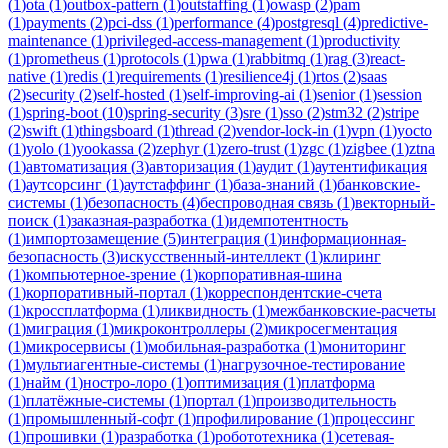
(
1
)
ota
(
1
)
outbox-pattern
(
1
)
outstaffing
(
1
)
owasp
(
2
)
pam
(
1
)
payments
(
2
)
pci-dss
(
1
)
performance
(
4
)
postgresql
(
4
)
predictive-
maintenance
(
1
)
privileged-access-management
(
1
)
productivity
(
1
)
prometheus
(
1
)
protocols
(
1
)
pwa
(
1
)
rabbitmq
(
1
)
rag
(
3
)
react-
native
(
1
)
redis
(
1
)
requirements
(
1
)
resilience4j
(
1
)
rtos
(
2
)
saas
(
2
)
security
(
2
)
self-hosted
(
1
)
self-improving-ai
(
1
)
senior
(
1
)
session
(
1
)
spring-boot
(
10
)
spring-security
(
3
)
sre
(
1
)
sso
(
2
)
stm32
(
2
)
stripe
(
2
)
swift
(
1
)
thingsboard
(
1
)
thread
(
2
)
vendor-lock-in
(
1
)
vpn
(
1
)
yocto
(
1
)
yolo
(
1
)
yookassa
(
2
)
zephyr
(
1
)
zero-trust
(
1
)
zgc
(
1
)
zigbee
(
1
)
ztna
(
1
)
автоматизация
(
3
)
авторизация
(
1
)
аудит
(
1
)
аутентификация
(
1
)
аутсорсинг
(
1
)
аутстаффинг
(
1
)
база-знаний
(
1
)
банковские-
системы
(
1
)
безопасность
(
4
)
беспроводная связь
(
1
)
векторный-
поиск
(
1
)
заказная-разработка
(
1
)
идемпотентность
(
1
)
импортозамещение
(
5
)
интеграция
(
1
)
информационная-
безопасность
(
3
)
искусственный-интеллект
(
1
)
клиринг
(
1
)
компьютерное-зрение
(
1
)
корпоративная-шина
(
1
)
корпоративный-портал
(
1
)
корреспондентские-счета
(
1
)
кроссплатформа
(
1
)
ликвидность
(
1
)
межбанковские-расчеты
(
1
)
миграция
(
1
)
микроконтроллеры
(
2
)
микросегментация
(
1
)
микросервисы
(
1
)
мобильная-разработка
(
1
)
мониторинг
(
1
)
мультиагентные-системы
(
1
)
нагрузочное-тестирование
(
1
)
найм
(
1
)
ностро-лоро
(
1
)
оптимизация
(
1
)
платформа
(
1
)
платёжные-системы
(
1
)
портал
(
1
)
производительность
(
1
)
промышленный-софт
(
1
)
профилирование
(
1
)
процессинг
(
1
)
прошивки
(
1
)
разработка
(
1
)
робототехника
(
1
)
сетевая-