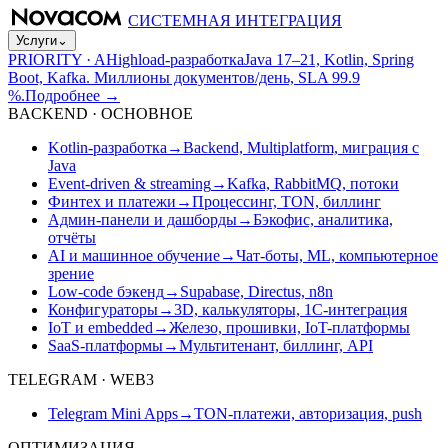
СИСТЕМНАЯ ИНТЕГРАЦИЯ
Услуги
⌄
PRIORITY · A
Highload-разработка
Java 17–21, Kotlin, Spring
Boot, Kafka. Миллионы документов/день, SLA 99.9
%.
Подробнее
→
BACKEND · ОСНОВНОЕ
Kotlin-разработка
→
Backend, Multiplatform, миграция с
Java
Event-driven & streaming
→
Kafka, RabbitMQ, потоки
Финтех и платежи
→
Процессинг, TON, биллинг
Админ-панели и дашборды
→
Бэкофис, аналитика,
отчёты
AI и машинное обучение
→
Чат-боты, ML, компьютерное
зрение
Low-code бэкенд
→
Supabase, Directus, n8n
Конфигураторы
→
3D, калькуляторы, 1С-интеграция
IoT и embedded
→
Железо, прошивки, IoT-платформы
SaaS-платформы
→
Мультитенант, биллинг, API
TELEGRAM · WEB3
Telegram Mini Apps
→
TON-платежи, авторизация, push
ОПТИМИЗАЦИЯ