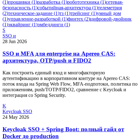
(
1
)
прошивки
(
1
)
разработка
(
1
)
робототехника
(
1
)
сетевая-
безопасность
(
1
)
событийная-архитектура
(
1
)
телеметрия
(
2
)
техническое-задание
(
1
)
тз
(
1
)
трейсинг
(
1
)
умный дом
(
1
)
управление-разработкой
(
1
)
финтех
(
2
)
цифровой-двойник
(
1
)
эквайринг
(
1
)
эмбеддинги
(
1
)
S
SSO и
28 Jun 2026
SSO и MFA для enterprise на Apereo CAS:
архитектура, OTP/push и FIDO2
Как построить единый вход и многофакторную
аутентификацию в корпоративном контуре на Apereo CAS:
поток входа на Spring Web Flow, MFA-подпотоки, политика по
приложениям, push/TOTP/FIDO2, сравнение с Keycloak и
интеграция со Spring Security.
K
Keycloak SSO
24 May 2026
Keycloak SSO + Spring Boot: полный гайд от
Docker до production