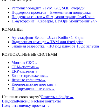
Performance-аудит
→
JVM, GC, SQL, очереди
Поддержка проектов
→
Ежемесячная поддержка
Поддержка сайтов
→
SLA, мониторинг, Java/Kotlin
IT-аутсорсинг
→
Серверы, DevOps, мониторинг 24/7
КОМАНДЫ
Аутстаффинг Senior
→
Java / Kotlin · 1–3 дня
Выделенная команда
→
T&M или fixed price
Заказная разработка
→
ПО под ключ от ТЗ до запуска
КОРПОРАТИВНЫЕ СИСТЕМЫ
Монтаж СКС
→
CRM-системы
→
ERP-системы
→
Бизнес-приложения
→
Личные кабинеты
→
Корпоративные порталы
→
Информационные сист.
→
Не нашли свою задачу?
Описать в брифе
→
Вендоры
Кейсы
О нас
Блог
Контакты
Получить оценку проекта
→