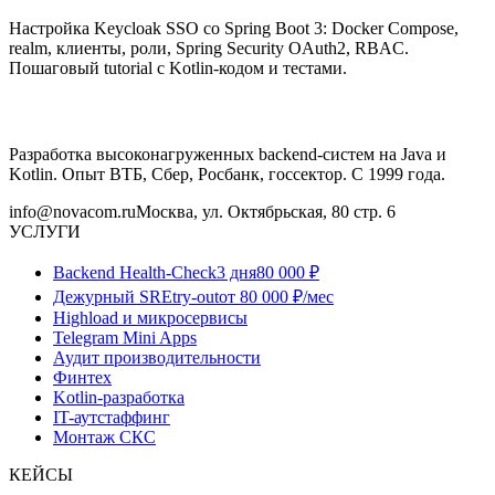
Настройка Keycloak SSO со Spring Boot 3: Docker Compose,
realm, клиенты, роли, Spring Security OAuth2, RBAC.
Пошаговый tutorial с Kotlin-кодом и тестами.
Разработка высоконагруженных backend-систем на Java и
Kotlin. Опыт ВТБ, Сбер, Росбанк, госсектор. С 1999 года.
info@novacom.ru
Москва, ул. Октябрьская, 80 стр. 6
УСЛУГИ
Backend Health-Check
3 дня
80 000 ₽
Дежурный SRE
try-out
от 80 000 ₽/мес
Highload и микросервисы
Telegram Mini Apps
Аудит производительности
Финтех
Kotlin-разработка
IT-аутстаффинг
Монтаж СКС
КЕЙСЫ