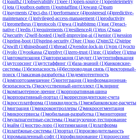
(
1
)
oauth2
(
1
)
observability
(
1
)
oee
(
1
)
open-source
(
1
)
opentelemetry
(
1
)
ota
(
1
)
outbox-pattern
(
1
)
outstaffing
(
1
)
owasp
(
2
)
pam
(
1
)
payments
(
2
)
pci-dss
(
1
)
performance
(
4
)
postgresql
(
4
)
predictive-
maintenance
(
1
)
privileged-access-management
(
1
)
productivity
(
1
)
prometheus
(
1
)
protocols
(
1
)
pwa
(
1
)
rabbitmq
(
1
)
rag
(
3
)
react-
native
(
1
)
redis
(
1
)
requirements
(
1
)
resilience4j
(
1
)
rtos
(
2
)
saas
(
2
)
security
(
2
)
self-hosted
(
1
)
self-improving-ai
(
1
)
senior
(
1
)
session
(
1
)
spring-boot
(
10
)
spring-security
(
3
)
sre
(
1
)
sso
(
2
)
stm32
(
2
)
stripe
(
2
)
swift
(
1
)
thingsboard
(
1
)
thread
(
2
)
vendor-lock-in
(
1
)
vpn
(
1
)
yocto
(
1
)
yolo
(
1
)
yookassa
(
2
)
zephyr
(
1
)
zero-trust
(
1
)
zgc
(
1
)
zigbee
(
1
)
ztna
(
1
)
автоматизация
(
3
)
авторизация
(
1
)
аудит
(
1
)
аутентификация
(
1
)
аутсорсинг
(
1
)
аутстаффинг
(
1
)
база-знаний
(
1
)
банковские-
системы
(
1
)
безопасность
(
4
)
беспроводная связь
(
1
)
векторный-
поиск
(
1
)
заказная-разработка
(
1
)
идемпотентность
(
1
)
импортозамещение
(
5
)
интеграция
(
1
)
информационная-
безопасность
(
3
)
искусственный-интеллект
(
1
)
клиринг
(
1
)
компьютерное-зрение
(
1
)
корпоративная-шина
(
1
)
корпоративный-портал
(
1
)
корреспондентские-счета
(
1
)
кроссплатформа
(
1
)
ликвидность
(
1
)
межбанковские-расчеты
(
1
)
миграция
(
1
)
микроконтроллеры
(
2
)
микросегментация
(
1
)
микросервисы
(
1
)
мобильная-разработка
(
1
)
мониторинг
(
1
)
мультиагентные-системы
(
1
)
нагрузочное-тестирование
(
1
)
найм
(
1
)
ностро-лоро
(
1
)
оптимизация
(
1
)
платформа
(
1
)
платёжные-системы
(
1
)
портал
(
1
)
производительность
(
1
)
промышленный-софт
(
1
)
профилирование
(
1
)
процессинг