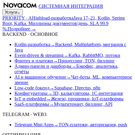
СИСТЕМНАЯ ИНТЕГРАЦИЯ
Услуги
⌄
PRIORITY · A
Highload-разработка
Java 17–21, Kotlin, Spring
Boot, Kafka. Миллионы документов/день, SLA 99.9
%.
Подробнее
→
BACKEND · ОСНОВНОЕ
Kotlin-разработка
→
Backend, Multiplatform, миграция с
Java
Event-driven & streaming
→
Kafka, RabbitMQ, потоки
Финтех и платежи
→
Процессинг, TON, биллинг
Админ-панели и дашборды
→
Бэкофис, аналитика,
отчёты
AI и машинное обучение
→
Чат-боты, ML, компьютерное
зрение
Low-code бэкенд
→
Supabase, Directus, n8n
Конфигураторы
→
3D, калькуляторы, 1С-интеграция
IoT и embedded
→
Железо, прошивки, IoT-платформы
SaaS-платформы
→
Мультитенант, биллинг, API
TELEGRAM · WEB3
Telegram Mini Apps
→
TON-платежи, авторизация, push
ОПТИМИЗАЦИЯ