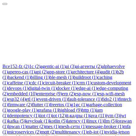
Тег:
sso
Статьи по теме «sso»: практические разборы, кейсы и
руководства инженеров Новаком — заказная разработка ПО
на Java/Kotlin для бизнеса.
Все
152-fz
(
2
)
1c
(
2
)
agentic-ai
(
1
)
ai
(
3
)
ai-агенты
(
2
)
alphaevolve
(
1
)
apereo-cas
(
1
)
api
(
2
)
app-store
(
1
)
architecture
(
4
)
audit
(
1
)
b2b
(
1
)
backend
(
1
)
billing
(
1
)
ble-mesh
(
1
)
buildroot
(
1
)
caching
(
1
)
caffeine
(
1
)
cdc
(
1
)
circuit-breaker
(
1
)
crm
(
1
)
custom-development
(
1
)
devops
(
1
)
digital-twin
(
1
)
docker
(
1
)
edge-ai
(
1
)
edge-computing
(
2
)
embedded
(
10
)
enterprise
(
9
)
erp
(
2
)
esp-now
(
1
)
esp-wifi-mesh
(
1
)
esp32
(
4
)
etl
(
1
)
event-driven
(
1
)
fault-tolerance
(
1
)
fido2
(
1
)
fintech
(
1
)
firmware
(
2
)
flutter
(
1
)
freertos
(
1
)
g1gc
(
1
)
garbage-collection
(
1
)
google-play
(
1
)
grafana
(
1
)
highload
(
9
)
http
(
1
)
iam
(
1
)
idempotency
(
1
)
iiot
(
1
)
iot
(
12
)
it-кадры
(
1
)
java
(
11
)
jvm
(
3
)
jwt
(
1
)
kafka
(
5
)
keycloak
(
1
)
kotlin
(
5
)
latency
(
1
)
linux
(
1
)
llm
(
5
)
lorawan
(
1
)
lpwan
(
1
)
matter
(
2
)
mes
(
1
)
mesh-сети
(
1
)
message-broker
(
1
)
mfa
(
1
)
microservices
(
2
)
mqtt
(
2
)
multitenancy
(
1
)
nb-iot
(
1
)
nvidia-jetson