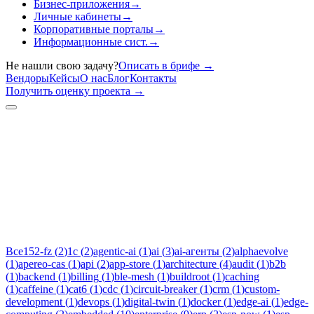
Бизнес-приложения
→
Личные кабинеты
→
Корпоративные порталы
→
Информационные сист.
→
Не нашли свою задачу?
Описать в брифе
→
Вендоры
Кейсы
О нас
Блог
Контакты
Получить оценку проекта
→
Тег:
alphaevolve
Статьи по теме «alphaevolve»: практические разборы, кейсы и
руководства инженеров Новаком — заказная разработка ПО
на Java/Kotlin для бизнеса.
Все
152-fz
(
2
)
1c
(
2
)
agentic-ai
(
1
)
ai
(
3
)
ai-агенты
(
2
)
alphaevolve
(
1
)
apereo-cas
(
1
)
api
(
2
)
app-store
(
1
)
architecture
(
4
)
audit
(
1
)
b2b
(
1
)
backend
(
1
)
billing
(
1
)
ble-mesh
(
1
)
buildroot
(
1
)
caching
(
1
)
caffeine
(
1
)
cat6
(
1
)
cdc
(
1
)
circuit-breaker
(
1
)
crm
(
1
)
custom-
development
(
1
)
devops
(
1
)
digital-twin
(
1
)
docker
(
1
)
edge-ai
(
1
)
edge-