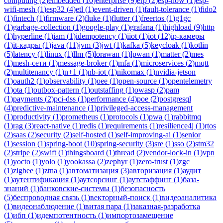
computing
(
2
)
embedded
(
10
)
enterprise
(
9
)
erp
(
2
)
esp-now
(
1
)
esp-
wifi-mesh
(
1
)
esp32
(
4
)
etl
(
1
)
event-driven
(
1
)
fault-tolerance
(
1
)
fido2
(
1
)
fintech
(
1
)
firmware
(
2
)
fluke
(
1
)
flutter
(
1
)
freertos
(
1
)
g1gc
(
1
)
garbage-collection
(
1
)
google-play
(
1
)
grafana
(
1
)
highload
(
9
)
http
(
1
)
hyperline
(
1
)
iam
(
1
)
idempotency
(
1
)
iiot
(
1
)
iot
(
12
)
ip-камеры
(
1
)
it-кадры
(
1
)
java
(
11
)
jvm
(
3
)
jwt
(
1
)
kafka
(
5
)
keycloak
(
1
)
kotlin
(
5
)
latency
(
1
)
linux
(
1
)
llm
(
5
)
lorawan
(
1
)
lpwan
(
1
)
matter
(
2
)
mes
(
1
)
mesh-сети
(
1
)
message-broker
(
1
)
mfa
(
1
)
microservices
(
2
)
mqtt
(
2
)
multitenancy
(
1
)
n+1
(
1
)
nb-iot
(
1
)
nikomax
(
1
)
nvidia-jetson
(
1
)
oauth2
(
1
)
observability
(
1
)
oee
(
1
)
open-source
(
1
)
opentelemetry
(
1
)
ota
(
1
)
outbox-pattern
(
1
)
outstaffing
(
1
)
owasp
(
2
)
pam
(
1
)
payments
(
2
)
pci-dss
(
1
)
performance
(
4
)
poe
(
2
)
postgresql
(
4
)
predictive-maintenance
(
1
)
privileged-access-management
(
1
)
productivity
(
1
)
prometheus
(
1
)
protocols
(
1
)
pwa
(
1
)
rabbitmq
(
1
)
rag
(
3
)
react-native
(
1
)
redis
(
1
)
requirements
(
1
)
resilience4j
(
1
)
rtos
(
2
)
saas
(
2
)
security
(
2
)
self-hosted
(
1
)
self-improving-ai
(
1
)
senior
(
1
)
session
(
1
)
spring-boot
(
10
)
spring-security
(
3
)
sre
(
1
)
sso
(
2
)
stm32
(
2
)
stripe
(
2
)
swift
(
1
)
thingsboard
(
1
)
thread
(
2
)
vendor-lock-in
(
1
)
vpn
(
1
)
yocto
(
1
)
yolo
(
1
)
yookassa
(
2
)
zephyr
(
1
)
zero-trust
(
1
)
zgc
(
1
)
zigbee
(
1
)
ztna
(
1
)
автоматизация
(
3
)
авторизация
(
1
)
аудит
(
1
)
аутентификация
(
1
)
аутсорсинг
(
1
)
аутстаффинг
(
1
)
база-
знаний
(
1
)
банковские-системы
(
1
)
безопасность
(
5
)
беспроводная связь
(
1
)
векторный-поиск
(
1
)
видеоаналитика
(
1
)
видеонаблюдение
(
1
)
витая пара
(
1
)
заказная-разработка
(
1
)
ибп
(
1
)
идемпотентность
(
1
)
импортозамещение