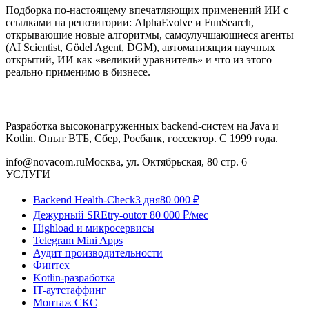
Подборка по-настоящему впечатляющих применений ИИ с
ссылками на репозитории: AlphaEvolve и FunSearch,
открывающие новые алгоритмы, самоулучшающиеся агенты
(AI Scientist, Gödel Agent, DGM), автоматизация научных
открытий, ИИ как «великий уравнитель» и что из этого
реально применимо в бизнесе.
Разработка высоконагруженных backend-систем на Java и
Kotlin. Опыт ВТБ, Сбер, Росбанк, госсектор. С 1999 года.
info@novacom.ru
Москва, ул. Октябрьская, 80 стр. 6
УСЛУГИ
Backend Health-Check
3 дня
80 000 ₽
Дежурный SRE
try-out
от 80 000 ₽/мес
Highload и микросервисы
Telegram Mini Apps
Аудит производительности
Финтех
Kotlin-разработка
IT-аутстаффинг
Монтаж СКС