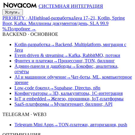
СИСТЕМНАЯ ИНТЕГРАЦИЯ
Услуги
⌄
PRIORITY · A
Highload-разработка
Java 17–21, Kotlin, Spring
Boot, Kafka. Миллионы документов/день, SLA 99.9
%.
Подробнее
→
BACKEND · ОСНОВНОЕ
Kotlin-разработка
→
Backend, Multiplatform, миграция с
Java
Event-driven & streaming
→
Kafka, RabbitMQ, потоки
Финтех и платежи
→
Процессинг, TON, биллинг
Админ-панели и дашборды
→
Бэкофис, аналитика,
отчёты
AI и машинное обучение
→
Чат-боты, ML, компьютерное
зрение
Low-code бэкенд
→
Supabase, Directus, n8n
Конфигураторы
→
3D, калькуляторы, 1С-интеграция
IoT и embedded
→
Железо, прошивки, IoT-платформы
SaaS-платформы
→
Мультитенант, биллинг, API
TELEGRAM · WEB3
Telegram Mini Apps
→
TON-платежи, авторизация, push
ОПТИМИЗАЦИЯ