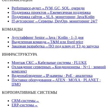
Performance-аудит
→
JVM, GC, SQL, очереди
Поддержка проектов
→
Ежемесячная поддержка
Поддержка сайтов
→
SLA, мониторинг, Java/Kotlin
IT-аутсорсинг
→
Серверы, DevOps, мониторинг 24/7
КОМАНДЫ
Аутстаффинг Senior
→
Java / Kotlin · 1–3 дня
Выделенная команда
→
T&M или fixed price
Заказная разработка
→
ПО под ключ от ТЗ до запуска
ИНФРАСТРУКТУРА
Монтаж СКС
→
Кабельные системы · FLUKE
Охлаждение серверных
→
Кондиционеры · N+1 · зимний
комплект
Видеонаблюдение
→
IP-камеры · PoE · аналитика
Поставки оборудования
→
ATEN · MOXA · PLANET ·
ЦМО
КОРПОРАТИВНЫЕ СИСТЕМЫ
CRM-системы
→
ERP-системы
→