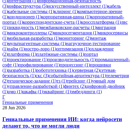
(
5
)
интеграция
(
1
)
информационная-безопасность
(
3
)
инфраструктура
(
5
)
искусственный-интеллект
(
1
)
кабель
(
1
)
кабельные системы
(
1
)
клиринг
(
1
)
компьютерное-зрение
(
1
)
кондиционер
(
1
)
корпоративная-шина
(
1
)
корпоративный-
портал
(
1
)
корреспондентские-счета
(
1
)
кроссплатформа
(
1
)
лвс
(
1
)
ликвидность
(
1
)
межбанковские-расчеты
(
1
)
миграция
(
1
)
микроконтроллеры
(
2
)
микросегментация
(
1
)
микросервисы
(
1
)
мобильная-разработка
(
1
)
мониторинг
(
2
)
монтаж
(
1
)
мультиагентные-системы
(
1
)
нагрузочное-тестирование
(
1
)
найм
(
1
)
ностро-лоро
(
1
)
оптимизация
(
1
)
охлаждение
(
2
)
платформа
(
1
)
платёжные-системы
(
1
)
портал
(
1
)
проектирование
(
1
)
производительность
(
1
)
промышленный-
софт
(
1
)
профилирование
(
1
)
процессинг
(
1
)
прошивки
(
1
)
разработка
(
1
)
робототехника
(
1
)
серверная
(
2
)
сетевая-
безопасность
(
1
)
скс
(
3
)
событийная-архитектура
(
1
)
телеметрия
(
2
)
техническое-задание
(
1
)
тз
(
1
)
трейсинг
(
1
)
умный дом
(
1
)
управление-разработкой
(
1
)
финтех
(
2
)
цифровой-двойник
(
1
)
цмо
(
1
)
шкафы
(
1
)
эквайринг
(
1
)
эмбеддинги
(
1
)
Г
Гениальные применения
28 Jun 2026
Гениальные применения ИИ: когда нейросети
делают то, что не могли люди