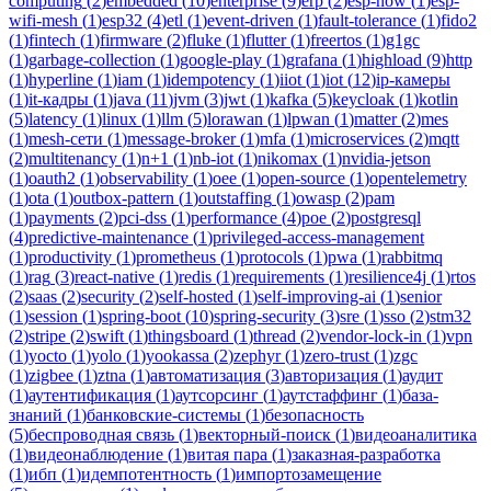
computing
(
2
)
embedded
(
10
)
enterprise
(
9
)
erp
(
2
)
esp-now
(
1
)
esp-
wifi-mesh
(
1
)
esp32
(
4
)
etl
(
1
)
event-driven
(
1
)
fault-tolerance
(
1
)
fido2
(
1
)
fintech
(
1
)
firmware
(
2
)
fluke
(
1
)
flutter
(
1
)
freertos
(
1
)
g1gc
(
1
)
garbage-collection
(
1
)
google-play
(
1
)
grafana
(
1
)
highload
(
9
)
http
(
1
)
hyperline
(
1
)
iam
(
1
)
idempotency
(
1
)
iiot
(
1
)
iot
(
12
)
ip-камеры
(
1
)
it-кадры
(
1
)
java
(
11
)
jvm
(
3
)
jwt
(
1
)
kafka
(
5
)
keycloak
(
1
)
kotlin
(
5
)
latency
(
1
)
linux
(
1
)
llm
(
5
)
lorawan
(
1
)
lpwan
(
1
)
matter
(
2
)
mes
(
1
)
mesh-сети
(
1
)
message-broker
(
1
)
mfa
(
1
)
microservices
(
2
)
mqtt
(
2
)
multitenancy
(
1
)
n+1
(
1
)
nb-iot
(
1
)
nikomax
(
1
)
nvidia-jetson
(
1
)
oauth2
(
1
)
observability
(
1
)
oee
(
1
)
open-source
(
1
)
opentelemetry
(
1
)
ota
(
1
)
outbox-pattern
(
1
)
outstaffing
(
1
)
owasp
(
2
)
pam
(
1
)
payments
(
2
)
pci-dss
(
1
)
performance
(
4
)
poe
(
2
)
postgresql
(
4
)
predictive-maintenance
(
1
)
privileged-access-management
(
1
)
productivity
(
1
)
prometheus
(
1
)
protocols
(
1
)
pwa
(
1
)
rabbitmq
(
1
)
rag
(
3
)
react-native
(
1
)
redis
(
1
)
requirements
(
1
)
resilience4j
(
1
)
rtos
(
2
)
saas
(
2
)
security
(
2
)
self-hosted
(
1
)
self-improving-ai
(
1
)
senior
(
1
)
session
(
1
)
spring-boot
(
10
)
spring-security
(
3
)
sre
(
1
)
sso
(
2
)
stm32
(
2
)
stripe
(
2
)
swift
(
1
)
thingsboard
(
1
)
thread
(
2
)
vendor-lock-in
(
1
)
vpn
(
1
)
yocto
(
1
)
yolo
(
1
)
yookassa
(
2
)
zephyr
(
1
)
zero-trust
(
1
)
zgc
(
1
)
zigbee
(
1
)
ztna
(
1
)
автоматизация
(
3
)
авторизация
(
1
)
аудит
(
1
)
аутентификация
(
1
)
аутсорсинг
(
1
)
аутстаффинг
(
1
)
база-
знаний
(
1
)
банковские-системы
(
1
)
безопасность
(
5
)
беспроводная связь
(
1
)
векторный-поиск
(
1
)
видеоаналитика
(
1
)
видеонаблюдение
(
1
)
витая пара
(
1
)
заказная-разработка
(
1
)
ибп
(
1
)
идемпотентность
(
1
)
импортозамещение