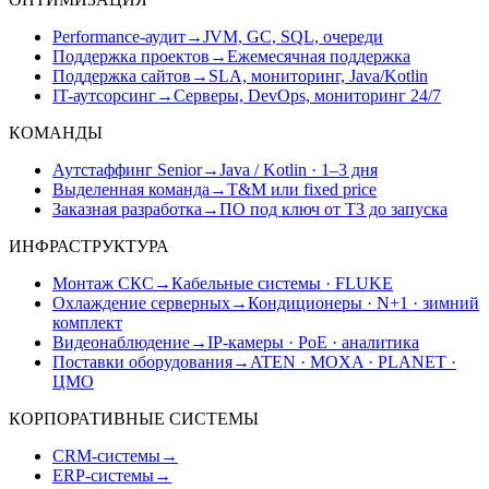
Performance-аудит
→
JVM, GC, SQL, очереди
Поддержка проектов
→
Ежемесячная поддержка
Поддержка сайтов
→
SLA, мониторинг, Java/Kotlin
IT-аутсорсинг
→
Серверы, DevOps, мониторинг 24/7
КОМАНДЫ
Аутстаффинг Senior
→
Java / Kotlin · 1–3 дня
Выделенная команда
→
T&M или fixed price
Заказная разработка
→
ПО под ключ от ТЗ до запуска
ИНФРАСТРУКТУРА
Монтаж СКС
→
Кабельные системы · FLUKE
Охлаждение серверных
→
Кондиционеры · N+1 · зимний
комплект
Видеонаблюдение
→
IP-камеры · PoE · аналитика
Поставки оборудования
→
ATEN · MOXA · PLANET ·
ЦМО
КОРПОРАТИВНЫЕ СИСТЕМЫ
CRM-системы
→
ERP-системы
→