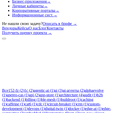
Бизнес-приложения
→
Личные кабинеты
→
Корпоративные порталы
→
Информационные сист.
→
Не нашли свою задачу?
Описать в брифе
→
Вендоры
Кейсы
О нас
Блог
Контакты
Получить оценку проекта
→
Тег:
rabbitmq
Статьи по теме «rabbitmq»: практические разборы, кейсы и
руководства инженеров Новаком — заказная разработка ПО
на Java/Kotlin для бизнеса.
Все
152-fz
(
2
)
1c
(
2
)
agentic-ai
(
1
)
ai
(
3
)
ai-агенты
(
2
)
alphaevolve
(
1
)
apereo-cas
(
1
)
api
(
2
)
app-store
(
1
)
architecture
(
4
)
audit
(
1
)
b2b
(
1
)
backend
(
1
)
billing
(
1
)
ble-mesh
(
1
)
buildroot
(
1
)
caching
(
1
)
caffeine
(
1
)
cat6
(
1
)
cdc
(
1
)
circuit-breaker
(
1
)
crm
(
1
)
custom-
development
(
1
)
devops
(
1
)
digital-twin
(
1
)
docker
(
1
)
edge-ai
(
1
)
edge-