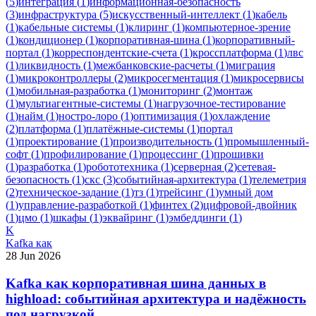
(
5
)
интеграция
(
1
)
информационная-безопасность
(
3
)
инфраструктура
(
5
)
искусственный-интеллект
(
1
)
кабель
(
1
)
кабельные системы
(
1
)
клиринг
(
1
)
компьютерное-зрение
(
1
)
кондиционер
(
1
)
корпоративная-шина
(
1
)
корпоративный-
портал
(
1
)
корреспондентские-счета
(
1
)
кроссплатформа
(
1
)
лвс
(
1
)
ликвидность
(
1
)
межбанковские-расчеты
(
1
)
миграция
(
1
)
микроконтроллеры
(
2
)
микросегментация
(
1
)
микросервисы
(
1
)
мобильная-разработка
(
1
)
мониторинг
(
2
)
монтаж
(
1
)
мультиагентные-системы
(
1
)
нагрузочное-тестирование
(
1
)
найм
(
1
)
ностро-лоро
(
1
)
оптимизация
(
1
)
охлаждение
(
2
)
платформа
(
1
)
платёжные-системы
(
1
)
портал
(
1
)
проектирование
(
1
)
производительность
(
1
)
промышленный-
софт
(
1
)
профилирование
(
1
)
процессинг
(
1
)
прошивки
(
1
)
разработка
(
1
)
робототехника
(
1
)
серверная
(
2
)
сетевая-
безопасность
(
1
)
скс
(
3
)
событийная-архитектура
(
1
)
телеметрия
(
2
)
техническое-задание
(
1
)
тз
(
1
)
трейсинг
(
1
)
умный дом
(
1
)
управление-разработкой
(
1
)
финтех
(
2
)
цифровой-двойник
(
1
)
цмо
(
1
)
шкафы
(
1
)
эквайринг
(
1
)
эмбеддинги
(
1
)
K
Kafka как
28 Jun 2026
Kafka как корпоративная шина данных в
highload: событийная архитектура и надёжность
под нагрузкой