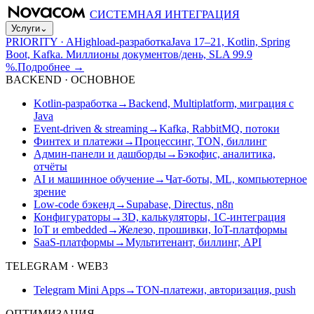
СИСТЕМНАЯ ИНТЕГРАЦИЯ
Услуги
⌄
PRIORITY · A
Highload-разработка
Java 17–21, Kotlin, Spring
Boot, Kafka. Миллионы документов/день, SLA 99.9
%.
Подробнее
→
BACKEND · ОСНОВНОЕ
Kotlin-разработка
→
Backend, Multiplatform, миграция с
Java
Event-driven & streaming
→
Kafka, RabbitMQ, потоки
Финтех и платежи
→
Процессинг, TON, биллинг
Админ-панели и дашборды
→
Бэкофис, аналитика,
отчёты
AI и машинное обучение
→
Чат-боты, ML, компьютерное
зрение
Low-code бэкенд
→
Supabase, Directus, n8n
Конфигураторы
→
3D, калькуляторы, 1С-интеграция
IoT и embedded
→
Железо, прошивки, IoT-платформы
SaaS-платформы
→
Мультитенант, биллинг, API
TELEGRAM · WEB3
Telegram Mini Apps
→
TON-платежи, авторизация, push
ОПТИМИЗАЦИЯ