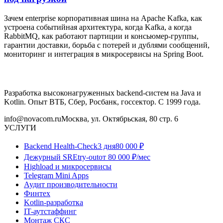
Зачем enterprise корпоративная шина на Apache Kafka, как
устроена событийная архитектура, когда Kafka, а когда
RabbitMQ, как работают партиции и консьюмер-группы,
гарантии доставки, борьба с потерей и дублями сообщений,
мониторинг и интеграция в микросервисы на Spring Boot.
Разработка высоконагруженных backend-систем на Java и
Kotlin. Опыт ВТБ, Сбер, Росбанк, госсектор. С 1999 года.
info@novacom.ru
Москва, ул. Октябрьская, 80 стр. 6
УСЛУГИ
Backend Health-Check
3 дня
80 000 ₽
Дежурный SRE
try-out
от 80 000 ₽/мес
Highload и микросервисы
Telegram Mini Apps
Аудит производительности
Финтех
Kotlin-разработка
IT-аутстаффинг
Монтаж СКС