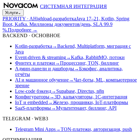
СИСТЕМНАЯ ИНТЕГРАЦИЯ
Услуги
⌄
PRIORITY · A
Highload-разработка
Java 17–21, Kotlin, Spring
Boot, Kafka. Миллионы документов/день, SLA 99.9
%.
Подробнее
→
BACKEND · ОСНОВНОЕ
Kotlin-разработка
→
Backend, Multiplatform, миграция с
Java
Event-driven & streaming
→
Kafka, RabbitMQ, потоки
Финтех и платежи
→
Процессинг, TON, биллинг
Админ-панели и дашборды
→
Бэкофис, аналитика,
отчёты
AI и машинное обучение
→
Чат-боты, ML, компьютерное
зрение
Low-code бэкенд
→
Supabase, Directus, n8n
Конфигураторы
→
3D, калькуляторы, 1С-интеграция
IoT и embedded
→
Железо, прошивки, IoT-платформы
SaaS-платформы
→
Мультитенант, биллинг, API
TELEGRAM · WEB3
Telegram Mini Apps
→
TON-платежи, авторизация, push
ОПТИМИЗАЦИЯ