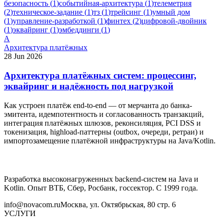
безопасность
(
1
)
событийная-архитектура
(
1
)
телеметрия
(
2
)
техническое-задание
(
1
)
тз
(
1
)
трейсинг
(
1
)
умный дом
(
1
)
управление-разработкой
(
1
)
финтех
(
2
)
цифровой-двойник
(
1
)
эквайринг
(
1
)
эмбеддинги
(
1
)
А
Архитектура платёжных
28 Jun 2026
Архитектура платёжных систем: процессинг,
эквайринг и надёжность под нагрузкой
Как устроен платёж end-to-end — от мерчанта до банка-
эмитента, идемпотентность и согласованность транзакций,
интеграция платёжных шлюзов, реконсиляция, PCI DSS и
токенизация, highload-паттерны (outbox, очереди, ретраи) и
импортозамещение платёжной инфраструктуры на Java/Kotlin.
Разработка высоконагруженных backend-систем на Java и
Kotlin. Опыт ВТБ, Сбер, Росбанк, госсектор. С 1999 года.
info@novacom.ru
Москва, ул. Октябрьская, 80 стр. 6
УСЛУГИ