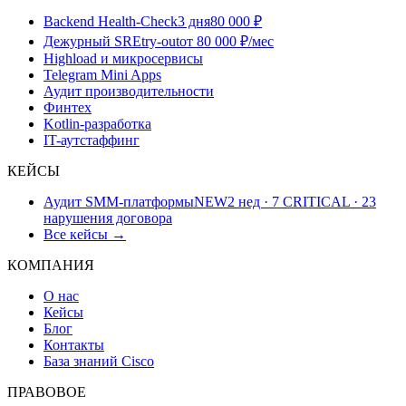
Backend Health-Check
3 дня
80 000 ₽
Дежурный SRE
try-out
от 80 000 ₽/мес
Highload и микросервисы
Telegram Mini Apps
Аудит производительности
Финтех
Kotlin-разработка
IT-аутстаффинг
КЕЙСЫ
Аудит SMM-платформы
NEW
2 нед · 7 CRITICAL · 23
нарушения договора
Все кейсы →
КОМПАНИЯ
О нас
Кейсы
Блог
Контакты
База знаний Cisco
ПРАВОВОЕ