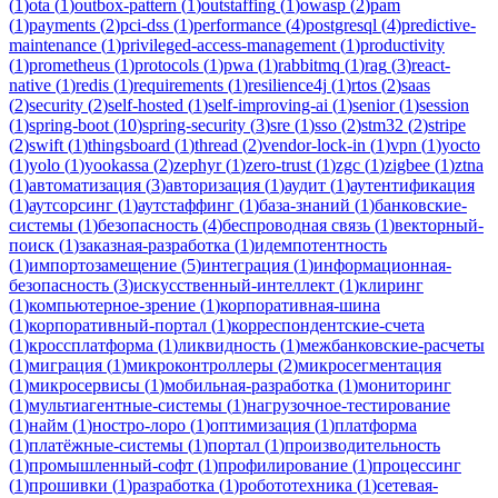
(
1
)
ota
(
1
)
outbox-pattern
(
1
)
outstaffing
(
1
)
owasp
(
2
)
pam
(
1
)
payments
(
2
)
pci-dss
(
1
)
performance
(
4
)
postgresql
(
4
)
predictive-
maintenance
(
1
)
privileged-access-management
(
1
)
productivity
(
1
)
prometheus
(
1
)
protocols
(
1
)
pwa
(
1
)
rabbitmq
(
1
)
rag
(
3
)
react-
native
(
1
)
redis
(
1
)
requirements
(
1
)
resilience4j
(
1
)
rtos
(
2
)
saas
(
2
)
security
(
2
)
self-hosted
(
1
)
self-improving-ai
(
1
)
senior
(
1
)
session
(
1
)
spring-boot
(
10
)
spring-security
(
3
)
sre
(
1
)
sso
(
2
)
stm32
(
2
)
stripe
(
2
)
swift
(
1
)
thingsboard
(
1
)
thread
(
2
)
vendor-lock-in
(
1
)
vpn
(
1
)
yocto
(
1
)
yolo
(
1
)
yookassa
(
2
)
zephyr
(
1
)
zero-trust
(
1
)
zgc
(
1
)
zigbee
(
1
)
ztna
(
1
)
автоматизация
(
3
)
авторизация
(
1
)
аудит
(
1
)
аутентификация
(
1
)
аутсорсинг
(
1
)
аутстаффинг
(
1
)
база-знаний
(
1
)
банковские-
системы
(
1
)
безопасность
(
4
)
беспроводная связь
(
1
)
векторный-
поиск
(
1
)
заказная-разработка
(
1
)
идемпотентность
(
1
)
импортозамещение
(
5
)
интеграция
(
1
)
информационная-
безопасность
(
3
)
искусственный-интеллект
(
1
)
клиринг
(
1
)
компьютерное-зрение
(
1
)
корпоративная-шина
(
1
)
корпоративный-портал
(
1
)
корреспондентские-счета
(
1
)
кроссплатформа
(
1
)
ликвидность
(
1
)
межбанковские-расчеты
(
1
)
миграция
(
1
)
микроконтроллеры
(
2
)
микросегментация
(
1
)
микросервисы
(
1
)
мобильная-разработка
(
1
)
мониторинг
(
1
)
мультиагентные-системы
(
1
)
нагрузочное-тестирование
(
1
)
найм
(
1
)
ностро-лоро
(
1
)
оптимизация
(
1
)
платформа
(
1
)
платёжные-системы
(
1
)
портал
(
1
)
производительность
(
1
)
промышленный-софт
(
1
)
профилирование
(
1
)
процессинг
(
1
)
прошивки
(
1
)
разработка
(
1
)
робототехника
(
1
)
сетевая-