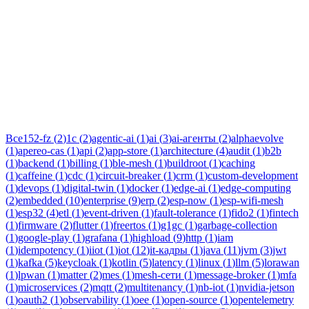
Тег:
эквайринг
Статьи по теме «эквайринг»: практические разборы, кейсы и
руководства инженеров Новаком — заказная разработка ПО
на Java/Kotlin для бизнеса.
Все
152-fz
(
2
)
1c
(
2
)
agentic-ai
(
1
)
ai
(
3
)
ai-агенты
(
2
)
alphaevolve
(
1
)
apereo-cas
(
1
)
api
(
2
)
app-store
(
1
)
architecture
(
4
)
audit
(
1
)
b2b
(
1
)
backend
(
1
)
billing
(
1
)
ble-mesh
(
1
)
buildroot
(
1
)
caching
(
1
)
caffeine
(
1
)
cdc
(
1
)
circuit-breaker
(
1
)
crm
(
1
)
custom-development
(
1
)
devops
(
1
)
digital-twin
(
1
)
docker
(
1
)
edge-ai
(
1
)
edge-computing
(
2
)
embedded
(
10
)
enterprise
(
9
)
erp
(
2
)
esp-now
(
1
)
esp-wifi-mesh
(
1
)
esp32
(
4
)
etl
(
1
)
event-driven
(
1
)
fault-tolerance
(
1
)
fido2
(
1
)
fintech
(
1
)
firmware
(
2
)
flutter
(
1
)
freertos
(
1
)
g1gc
(
1
)
garbage-collection
(
1
)
google-play
(
1
)
grafana
(
1
)
highload
(
9
)
http
(
1
)
iam
(
1
)
idempotency
(
1
)
iiot
(
1
)
iot
(
12
)
it-кадры
(
1
)
java
(
11
)
jvm
(
3
)
jwt
(
1
)
kafka
(
5
)
keycloak
(
1
)
kotlin
(
5
)
latency
(
1
)
linux
(
1
)
llm
(
5
)
lorawan
(
1
)
lpwan
(
1
)
matter
(
2
)
mes
(
1
)
mesh-сети
(
1
)
message-broker
(
1
)
mfa
(
1
)
microservices
(
2
)
mqtt
(
2
)
multitenancy
(
1
)
nb-iot
(
1
)
nvidia-jetson
(
1
)
oauth2
(
1
)
observability
(
1
)
oee
(
1
)
open-source
(
1
)
opentelemetry