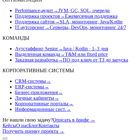
Performance-аудит
→
JVM, GC, SQL, очереди
Поддержка проектов
→
Ежемесячная поддержка
Поддержка сайтов
→
SLA, мониторинг, Java/Kotlin
IT-аутсорсинг
→
Серверы, DevOps, мониторинг 24/7
КОМАНДЫ
Аутстаффинг Senior
→
Java / Kotlin · 1–3 дня
Выделенная команда
→
T&M или fixed price
Заказная разработка
→
ПО под ключ от ТЗ до запуска
КОРПОРАТИВНЫЕ СИСТЕМЫ
CRM-системы
→
ERP-системы
→
Бизнес-приложения
→
Личные кабинеты
→
Корпоративные порталы
→
Информационные сист.
→
Не нашли свою задачу?
Описать в брифе
→
Кейсы
О нас
Блог
Контакты
Получить оценку проекта
→