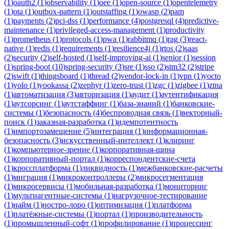
(
1
)
oauth2
(
1
)
observability
(
1
)
oee
(
1
)
open-source
(
1
)
opentelemetry
(
1
)
ota
(
1
)
outbox-pattern
(
1
)
outstaffing
(
1
)
owasp
(
2
)
pam
(
1
)
payments
(
2
)
pci-dss
(
1
)
performance
(
4
)
postgresql
(
4
)
predictive-
maintenance
(
1
)
privileged-access-management
(
1
)
productivity
(
1
)
prometheus
(
1
)
protocols
(
1
)
pwa
(
1
)
rabbitmq
(
1
)
rag
(
3
)
react-
native
(
1
)
redis
(
1
)
requirements
(
1
)
resilience4j
(
1
)
rtos
(
2
)
saas
(
2
)
security
(
2
)
self-hosted
(
1
)
self-improving-ai
(
1
)
senior
(
1
)
session
(
1
)
spring-boot
(
10
)
spring-security
(
3
)
sre
(
1
)
sso
(
2
)
stm32
(
2
)
stripe
(
2
)
swift
(
1
)
thingsboard
(
1
)
thread
(
2
)
vendor-lock-in
(
1
)
vpn
(
1
)
yocto
(
1
)
yolo
(
1
)
yookassa
(
2
)
zephyr
(
1
)
zero-trust
(
1
)
zgc
(
1
)
zigbee
(
1
)
ztna
(
1
)
автоматизация
(
3
)
авторизация
(
1
)
аудит
(
1
)
аутентификация
(
1
)
аутсорсинг
(
1
)
аутстаффинг
(
1
)
база-знаний
(
1
)
банковские-
системы
(
1
)
безопасность
(
4
)
беспроводная связь
(
1
)
векторный-
поиск
(
1
)
заказная-разработка
(
1
)
идемпотентность
(
1
)
импортозамещение
(
5
)
интеграция
(
1
)
информационная-
безопасность
(
3
)
искусственный-интеллект
(
1
)
клиринг
(
1
)
компьютерное-зрение
(
1
)
корпоративная-шина
(
1
)
корпоративный-портал
(
1
)
корреспондентские-счета
(
1
)
кроссплатформа
(
1
)
ликвидность
(
1
)
межбанковские-расчеты
(
1
)
миграция
(
1
)
микроконтроллеры
(
2
)
микросегментация
(
1
)
микросервисы
(
1
)
мобильная-разработка
(
1
)
мониторинг
(
1
)
мультиагентные-системы
(
1
)
нагрузочное-тестирование
(
1
)
найм
(
1
)
ностро-лоро
(
1
)
оптимизация
(
1
)
платформа
(
1
)
платёжные-системы
(
1
)
портал
(
1
)
производительность
(
1
)
промышленный-софт
(
1
)
профилирование
(
1
)
процессинг