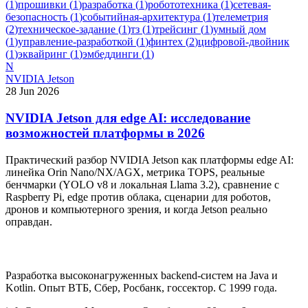
(
1
)
прошивки
(
1
)
разработка
(
1
)
робототехника
(
1
)
сетевая-
безопасность
(
1
)
событийная-архитектура
(
1
)
телеметрия
(
2
)
техническое-задание
(
1
)
тз
(
1
)
трейсинг
(
1
)
умный дом
(
1
)
управление-разработкой
(
1
)
финтех
(
2
)
цифровой-двойник
(
1
)
эквайринг
(
1
)
эмбеддинги
(
1
)
N
NVIDIA Jetson
28 Jun 2026
NVIDIA Jetson для edge AI: исследование
возможностей платформы в 2026
Практический разбор NVIDIA Jetson как платформы edge AI:
линейка Orin Nano/NX/AGX, метрика TOPS, реальные
бенчмарки (YOLO v8 и локальная Llama 3.2), сравнение с
Raspberry Pi, edge против облака, сценарии для роботов,
дронов и компьютерного зрения, и когда Jetson реально
оправдан.
Разработка высоконагруженных backend-систем на Java и
Kotlin. Опыт ВТБ, Сбер, Росбанк, госсектор. С 1999 года.