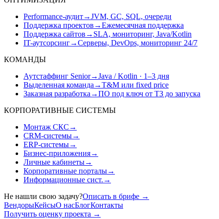
Performance-аудит
→
JVM, GC, SQL, очереди
Поддержка проектов
→
Ежемесячная поддержка
Поддержка сайтов
→
SLA, мониторинг, Java/Kotlin
IT-аутсорсинг
→
Серверы, DevOps, мониторинг 24/7
КОМАНДЫ
Аутстаффинг Senior
→
Java / Kotlin · 1–3 дня
Выделенная команда
→
T&M или fixed price
Заказная разработка
→
ПО под ключ от ТЗ до запуска
КОРПОРАТИВНЫЕ СИСТЕМЫ
Монтаж СКС
→
CRM-системы
→
ERP-системы
→
Бизнес-приложения
→
Личные кабинеты
→
Корпоративные порталы
→
Информационные сист.
→
Не нашли свою задачу?
Описать в брифе
→
Вендоры
Кейсы
О нас
Блог
Контакты
Получить оценку проекта
→