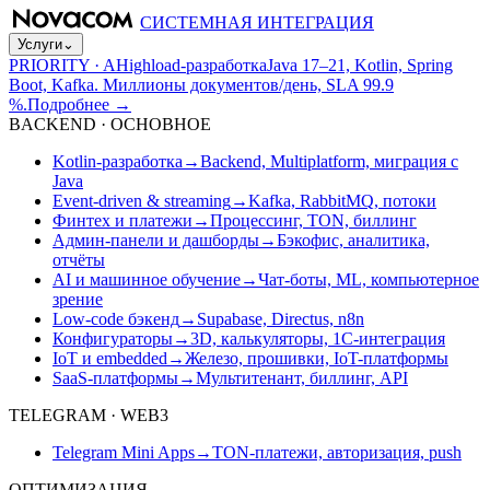
СИСТЕМНАЯ ИНТЕГРАЦИЯ
Услуги
⌄
PRIORITY · A
Highload-разработка
Java 17–21, Kotlin, Spring
Boot, Kafka. Миллионы документов/день, SLA 99.9
%.
Подробнее
→
BACKEND · ОСНОВНОЕ
Kotlin-разработка
→
Backend, Multiplatform, миграция с
Java
Event-driven & streaming
→
Kafka, RabbitMQ, потоки
Финтех и платежи
→
Процессинг, TON, биллинг
Админ-панели и дашборды
→
Бэкофис, аналитика,
отчёты
AI и машинное обучение
→
Чат-боты, ML, компьютерное
зрение
Low-code бэкенд
→
Supabase, Directus, n8n
Конфигураторы
→
3D, калькуляторы, 1С-интеграция
IoT и embedded
→
Железо, прошивки, IoT-платформы
SaaS-платформы
→
Мультитенант, биллинг, API
TELEGRAM · WEB3
Telegram Mini Apps
→
TON-платежи, авторизация, push
ОПТИМИЗАЦИЯ