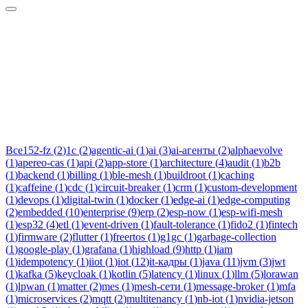
Тег:
робототехника
Статьи по теме «робототехника»: практические разборы,
кейсы и руководства инженеров Новаком — заказная
разработка ПО на Java/Kotlin для бизнеса.
Все
152-fz
(
2
)
1c
(
2
)
agentic-ai
(
1
)
ai
(
3
)
ai-агенты
(
2
)
alphaevolve
(
1
)
apereo-cas
(
1
)
api
(
2
)
app-store
(
1
)
architecture
(
4
)
audit
(
1
)
b2b
(
1
)
backend
(
1
)
billing
(
1
)
ble-mesh
(
1
)
buildroot
(
1
)
caching
(
1
)
caffeine
(
1
)
cdc
(
1
)
circuit-breaker
(
1
)
crm
(
1
)
custom-development
(
1
)
devops
(
1
)
digital-twin
(
1
)
docker
(
1
)
edge-ai
(
1
)
edge-computing
(
2
)
embedded
(
10
)
enterprise
(
9
)
erp
(
2
)
esp-now
(
1
)
esp-wifi-mesh
(
1
)
esp32
(
4
)
etl
(
1
)
event-driven
(
1
)
fault-tolerance
(
1
)
fido2
(
1
)
fintech
(
1
)
firmware
(
2
)
flutter
(
1
)
freertos
(
1
)
g1gc
(
1
)
garbage-collection
(
1
)
google-play
(
1
)
grafana
(
1
)
highload
(
9
)
http
(
1
)
iam
(
1
)
idempotency
(
1
)
iiot
(
1
)
iot
(
12
)
it-кадры
(
1
)
java
(
11
)
jvm
(
3
)
jwt
(
1
)
kafka
(
5
)
keycloak
(
1
)
kotlin
(
5
)
latency
(
1
)
linux
(
1
)
llm
(
5
)
lorawan
(
1
)
lpwan
(
1
)
matter
(
2
)
mes
(
1
)
mesh-сети
(
1
)
message-broker
(
1
)
mfa
(
1
)
microservices
(
2
)
mqtt
(
2
)
multitenancy
(
1
)
nb-iot
(
1
)
nvidia-jetson