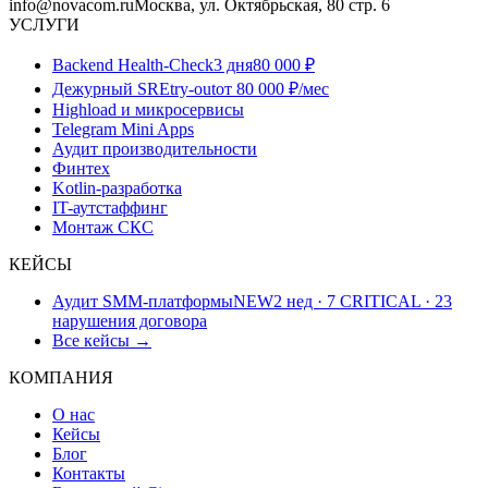
info@novacom.ru
Москва, ул. Октябрьская, 80 стр. 6
УСЛУГИ
Backend Health-Check
3 дня
80 000 ₽
Дежурный SRE
try-out
от 80 000 ₽/мес
Highload и микросервисы
Telegram Mini Apps
Аудит производительности
Финтех
Kotlin-разработка
IT-аутстаффинг
Монтаж СКС
КЕЙСЫ
Аудит SMM-платформы
NEW
2 нед · 7 CRITICAL · 23
нарушения договора
Все кейсы →
КОМПАНИЯ
О нас
Кейсы
Блог
Контакты