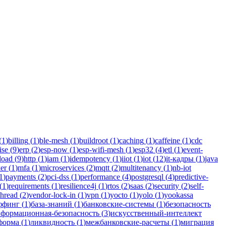
для бизнеса.
(
1
)
billing
(
1
)
ble-mesh
(
1
)
buildroot
(
1
)
caching
(
1
)
caffeine
(
1
)
cdc
ise
(
9
)
erp
(
2
)
esp-now
(
1
)
esp-wifi-mesh
(
1
)
esp32
(
4
)
etl
(
1
)
event-
load
(
9
)
http
(
1
)
iam
(
1
)
idempotency
(
1
)
iiot
(
1
)
iot
(
12
)
it-кадры
(
1
)
java
er
(
1
)
mfa
(
1
)
microservices
(
2
)
mqtt
(
2
)
multitenancy
(
1
)
nb-iot
1
)
payments
(
2
)
pci-dss
(
1
)
performance
(
4
)
postgresql
(
4
)
predictive-
(
1
)
requirements
(
1
)
resilience4j
(
1
)
rtos
(
2
)
saas
(
2
)
security
(
2
)
self-
thread
(
2
)
vendor-lock-in
(
1
)
vpn
(
1
)
yocto
(
1
)
yolo
(
1
)
yookassa
ффинг
(
1
)
база-знаний
(
1
)
банковские-системы
(
1
)
безопасность
формационная-безопасность
(
3
)
искусственный-интеллект
форма
(
1
)
ликвидность
(
1
)
межбанковские-расчеты
(
1
)
миграция