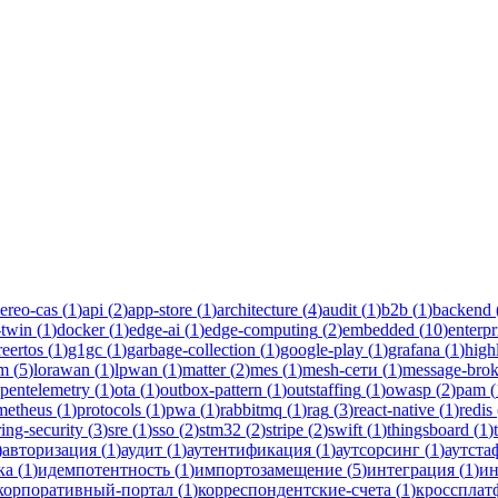
тва инженеров Новаком — заказная разработка ПО на Java/Kotlin 
ereo-cas
(
1
)
api
(
2
)
app-store
(
1
)
architecture
(
4
)
audit
(
1
)
b2b
(
1
)
backend
-twin
(
1
)
docker
(
1
)
edge-ai
(
1
)
edge-computing
(
2
)
embedded
(
10
)
enterpr
reertos
(
1
)
g1gc
(
1
)
garbage-collection
(
1
)
google-play
(
1
)
grafana
(
1
)
high
lm
(
5
)
lorawan
(
1
)
lpwan
(
1
)
matter
(
2
)
mes
(
1
)
mesh-сети
(
1
)
message-brok
pentelemetry
(
1
)
ota
(
1
)
outbox-pattern
(
1
)
outstaffing
(
1
)
owasp
(
2
)
pam
(
metheus
(
1
)
protocols
(
1
)
pwa
(
1
)
rabbitmq
(
1
)
rag
(
3
)
react-native
(
1
)
redis
ring-security
(
3
)
sre
(
1
)
sso
(
2
)
stm32
(
2
)
stripe
(
2
)
swift
(
1
)
thingsboard
(
1
)
)
авторизация
(
1
)
аудит
(
1
)
аутентификация
(
1
)
аутсорсинг
(
1
)
аутста
ка
(
1
)
идемпотентность
(
1
)
импортозамещение
(
5
)
интеграция
(
1
)
ин
корпоративный-портал
(
1
)
корреспондентские-счета
(
1
)
кроссплат