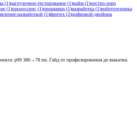
мы
(
1
)
нагрузочное-тестирование
(
1
)
найм
(
1
)
ностро-лоро
ние
(
1
)
процессинг
(
1
)
прошивки
(
1
)
разработка
(
1
)
робототехника
авление-разработкой
(
1
)
финтех
(
2
)
цифровой-двойник
роекта: p99 380→78 ms. Гайд от профилирования до выкатки.