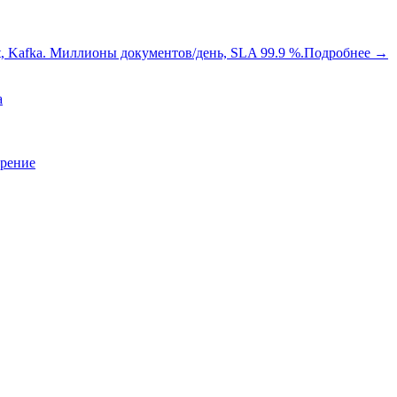
oot, Kafka. Миллионы документов/день, SLA 99.9 %.
Подробнее
→
a
зрение