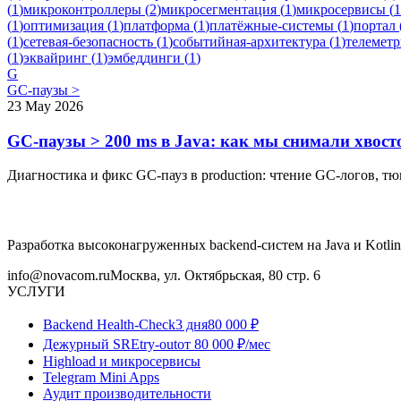
(
1
)
микроконтроллеры
(
2
)
микросегментация
(
1
)
микросервисы
(
1
(
1
)
оптимизация
(
1
)
платформа
(
1
)
платёжные-системы
(
1
)
портал
(
1
)
сетевая-безопасность
(
1
)
событийная-архитектура
(
1
)
телеметр
(
1
)
эквайринг
(
1
)
эмбеддинги
(
1
)
G
GC-паузы >
23 May 2026
GC-паузы > 200 ms в Java: как мы снимали хвос
Диагностика и фикс GC-пауз в production: чтение GC-логов, т
Разработка высоконагруженных backend-систем на Java и Kotlin
info@novacom.ru
Москва, ул. Октябрьская, 80 стр. 6
УСЛУГИ
Backend Health-Check
3 дня
80 000 ₽
Дежурный SRE
try-out
от 80 000 ₽/мес
Highload и микросервисы
Telegram Mini Apps
Аудит производительности