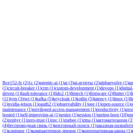
Тег:
zgc
Статьи по теме «zgc»: практические разборы, кейсы и руководс
Все
152-fz
(
2
)
1c
(
2
)
agentic-ai
(
1
)
ai
(
3
)
ai-агенты
(
2
)
alphaevolve
(
1
)
ap
(
1
)
circuit-breaker
(
1
)
crm
(
1
)
custom-development
(
1
)
devops
(
1
)
digital
driven
(
1
)
fault-tolerance
(
1
)
fido2
(
1
)
fintech
(
1
)
firmware
(
2
)
flutter
(
1
)
f
(
11
)
jvm
(
3
)
jwt
(
1
)
kafka
(
5
)
keycloak
(
1
)
kotlin
(
5
)
latency
(
1
)
linux
(
1
)
l
(
1
)
nvidia-jetson
(
1
)
oauth2
(
1
)
observability
(
1
)
oee
(
1
)
open-source
(
1
)
o
maintenance
(
1
)
privileged-access-management
(
1
)
productivity
(
1
)
pro
hosted
(
1
)
self-improving-ai
(
1
)
senior
(
1
)
session
(
1
)
spring-boot
(
10
)
sp
(
2
)
zephyr
(
1
)
zero-trust
(
1
)
zgc
(
1
)
zigbee
(
1
)
ztna
(
1
)
автоматизация
(
3
(
4
)
беспроводная связь
(
1
)
векторный-поиск
(
1
)
заказная-разработ
(
1
)
клиринг
(
1
)
компьютерное-зрение
(
1
)
корпоративная-шина
(
1
)