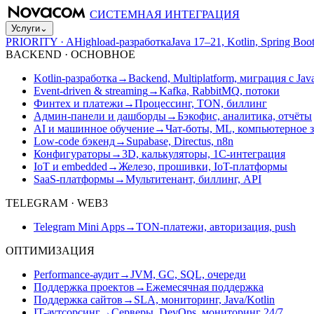
СИСТЕМНАЯ ИНТЕГРАЦИЯ
Услуги
⌄
PRIORITY · A
Highload-разработка
Java 17–21, Kotlin, Spring B
BACKEND · ОСНОВНОЕ
Kotlin-разработка
→
Backend, Multiplatform, миграция с Jav
Event-driven & streaming
→
Kafka, RabbitMQ, потоки
Финтех и платежи
→
Процессинг, TON, биллинг
Админ-панели и дашборды
→
Бэкофис, аналитика, отчёты
AI и машинное обучение
→
Чат-боты, ML, компьютерное 
Low-code бэкенд
→
Supabase, Directus, n8n
Конфигураторы
→
3D, калькуляторы, 1С-интеграция
IoT и embedded
→
Железо, прошивки, IoT-платформы
SaaS-платформы
→
Мультитенант, биллинг, API
TELEGRAM · WEB3
Telegram Mini Apps
→
TON-платежи, авторизация, push
ОПТИМИЗАЦИЯ
Performance-аудит
→
JVM, GC, SQL, очереди
Поддержка проектов
→
Ежемесячная поддержка
Поддержка сайтов
→
SLA, мониторинг, Java/Kotlin
IT-аутсорсинг
→
Серверы, DevOps, мониторинг 24/7