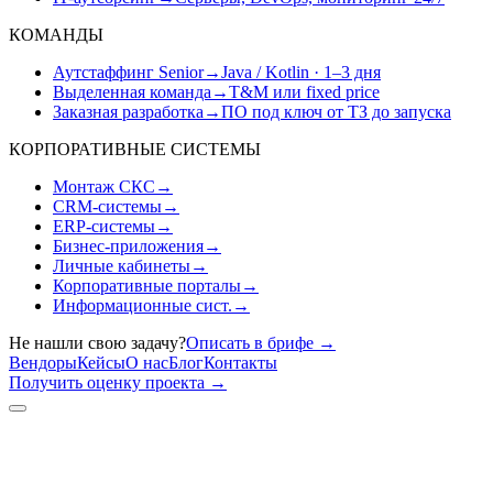
КОМАНДЫ
Аутстаффинг Senior
→
Java / Kotlin · 1–3 дня
Выделенная команда
→
T&M или fixed price
Заказная разработка
→
ПО под ключ от ТЗ до запуска
КОРПОРАТИВНЫЕ СИСТЕМЫ
Монтаж СКС
→
CRM-системы
→
ERP-системы
→
Бизнес-приложения
→
Личные кабинеты
→
Корпоративные порталы
→
Информационные сист.
→
Не нашли свою задачу?
Описать в брифе
→
Вендоры
Кейсы
О нас
Блог
Контакты
Получить оценку проекта
→