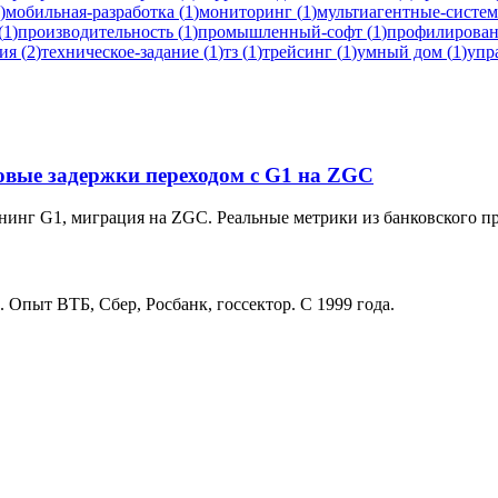
)
мобильная-разработка
(
1
)
мониторинг
(
1
)
мультиагентные-систе
(
1
)
производительность
(
1
)
промышленный-софт
(
1
)
профилирова
ия
(
2
)
техническое-задание
(
1
)
тз
(
1
)
трейсинг
(
1
)
умный дом
(
1
)
упр
товые задержки переходом с G1 на ZGC
юнинг G1, миграция на ZGC. Реальные метрики из банковского п
. Опыт ВТБ, Сбер, Росбанк, госсектор. С 1999 года.