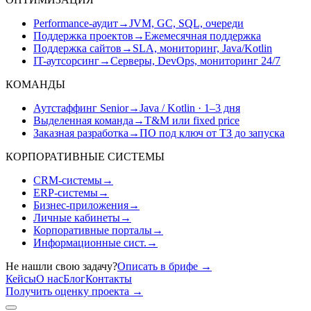
Performance-аудит
→
JVM, GC, SQL, очереди
Поддержка проектов
→
Ежемесячная поддержка
Поддержка сайтов
→
SLA, мониторинг, Java/Kotlin
IT-аутсорсинг
→
Серверы, DevOps, мониторинг 24/7
КОМАНДЫ
Аутстаффинг Senior
→
Java / Kotlin · 1–3 дня
Выделенная команда
→
T&M или fixed price
Заказная разработка
→
ПО под ключ от ТЗ до запуска
КОРПОРАТИВНЫЕ СИСТЕМЫ
CRM-системы
→
ERP-системы
→
Бизнес-приложения
→
Личные кабинеты
→
Корпоративные порталы
→
Информационные сист.
→
Не нашли свою задачу?
Описать в брифе
→
Кейсы
О нас
Блог
Контакты
Получить оценку проекта
→