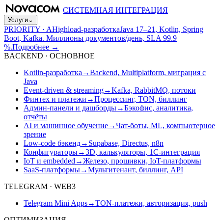
СИСТЕМНАЯ ИНТЕГРАЦИЯ
Услуги
⌄
PRIORITY · A
Highload-разработка
Java 17–21, Kotlin, Spring
Boot, Kafka. Миллионы документов/день, SLA 99.9
%.
Подробнее
→
BACKEND · ОСНОВНОЕ
Kotlin-разработка
→
Backend, Multiplatform, миграция с
Java
Event-driven & streaming
→
Kafka, RabbitMQ, потоки
Финтех и платежи
→
Процессинг, TON, биллинг
Админ-панели и дашборды
→
Бэкофис, аналитика,
отчёты
AI и машинное обучение
→
Чат-боты, ML, компьютерное
зрение
Low-code бэкенд
→
Supabase, Directus, n8n
Конфигураторы
→
3D, калькуляторы, 1С-интеграция
IoT и embedded
→
Железо, прошивки, IoT-платформы
SaaS-платформы
→
Мультитенант, биллинг, API
TELEGRAM · WEB3
Telegram Mini Apps
→
TON-платежи, авторизация, push
ОПТИМИЗАЦИЯ