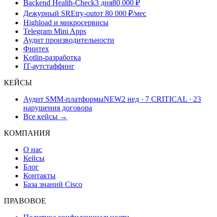
Backend Health-Check
3 дня
80 000 ₽
Дежурный SRE
try-out
от 80 000 ₽/мес
Highload и микросервисы
Telegram Mini Apps
Аудит производительности
Финтех
Kotlin-разработка
IT-аутстаффинг
КЕЙСЫ
Аудит SMM-платформы
NEW
2 нед · 7 CRITICAL · 23
нарушения договора
Все кейсы →
КОМПАНИЯ
О нас
Кейсы
Блог
Контакты
База знаний Cisco
ПРАВОВОЕ