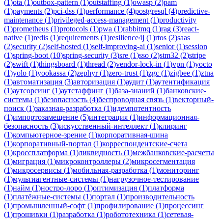
(
1
)
ota
(
1
)
outbox-pattern
(
1
)
outstaffing
(
1
)
owasp
(
2
)
pam
(
1
)
payments
(
2
)
pci-dss
(
1
)
performance
(
4
)
postgresql
(
4
)
predictive-
maintenance
(
1
)
privileged-access-management
(
1
)
productivity
(
1
)
prometheus
(
1
)
protocols
(
1
)
pwa
(
1
)
rabbitmq
(
1
)
rag
(
3
)
react-
native
(
1
)
redis
(
1
)
requirements
(
1
)
resilience4j
(
1
)
rtos
(
2
)
saas
(
2
)
security
(
2
)
self-hosted
(
1
)
self-improving-ai
(
1
)
senior
(
1
)
session
(
1
)
spring-boot
(
10
)
spring-security
(
3
)
sre
(
1
)
sso
(
2
)
stm32
(
2
)
stripe
(
2
)
swift
(
1
)
thingsboard
(
1
)
thread
(
2
)
vendor-lock-in
(
1
)
vpn
(
1
)
yocto
(
1
)
yolo
(
1
)
yookassa
(
2
)
zephyr
(
1
)
zero-trust
(
1
)
zgc
(
1
)
zigbee
(
1
)
ztna
(
1
)
автоматизация
(
3
)
авторизация
(
1
)
аудит
(
1
)
аутентификация
(
1
)
аутсорсинг
(
1
)
аутстаффинг
(
1
)
база-знаний
(
1
)
банковские-
системы
(
1
)
безопасность
(
4
)
беспроводная связь
(
1
)
векторный-
поиск
(
1
)
заказная-разработка
(
1
)
идемпотентность
(
1
)
импортозамещение
(
5
)
интеграция
(
1
)
информационная-
безопасность
(
3
)
искусственный-интеллект
(
1
)
клиринг
(
1
)
компьютерное-зрение
(
1
)
корпоративная-шина
(
1
)
корпоративный-портал
(
1
)
корреспондентские-счета
(
1
)
кроссплатформа
(
1
)
ликвидность
(
1
)
межбанковские-расчеты
(
1
)
миграция
(
1
)
микроконтроллеры
(
2
)
микросегментация
(
1
)
микросервисы
(
1
)
мобильная-разработка
(
1
)
мониторинг
(
1
)
мультиагентные-системы
(
1
)
нагрузочное-тестирование
(
1
)
найм
(
1
)
ностро-лоро
(
1
)
оптимизация
(
1
)
платформа
(
1
)
платёжные-системы
(
1
)
портал
(
1
)
производительность
(
1
)
промышленный-софт
(
1
)
профилирование
(
1
)
процессинг
(
1
)
прошивки
(
1
)
разработка
(
1
)
робототехника
(
1
)
сетевая-