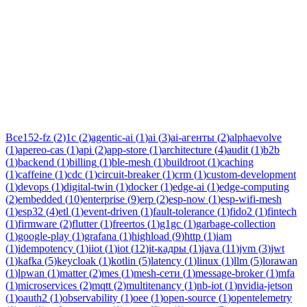
Тег:
idempotency
Статьи по теме «idempotency»: практические разборы, кейсы и
руководства инженеров Новаком — заказная разработка ПО
на Java/Kotlin для бизнеса.
Все
152-fz
(
2
)
1c
(
2
)
agentic-ai
(
1
)
ai
(
3
)
ai-агенты
(
2
)
alphaevolve
(
1
)
apereo-cas
(
1
)
api
(
2
)
app-store
(
1
)
architecture
(
4
)
audit
(
1
)
b2b
(
1
)
backend
(
1
)
billing
(
1
)
ble-mesh
(
1
)
buildroot
(
1
)
caching
(
1
)
caffeine
(
1
)
cdc
(
1
)
circuit-breaker
(
1
)
crm
(
1
)
custom-development
(
1
)
devops
(
1
)
digital-twin
(
1
)
docker
(
1
)
edge-ai
(
1
)
edge-computing
(
2
)
embedded
(
10
)
enterprise
(
9
)
erp
(
2
)
esp-now
(
1
)
esp-wifi-mesh
(
1
)
esp32
(
4
)
etl
(
1
)
event-driven
(
1
)
fault-tolerance
(
1
)
fido2
(
1
)
fintech
(
1
)
firmware
(
2
)
flutter
(
1
)
freertos
(
1
)
g1gc
(
1
)
garbage-collection
(
1
)
google-play
(
1
)
grafana
(
1
)
highload
(
9
)
http
(
1
)
iam
(
1
)
idempotency
(
1
)
iiot
(
1
)
iot
(
12
)
it-кадры
(
1
)
java
(
11
)
jvm
(
3
)
jwt
(
1
)
kafka
(
5
)
keycloak
(
1
)
kotlin
(
5
)
latency
(
1
)
linux
(
1
)
llm
(
5
)
lorawan
(
1
)
lpwan
(
1
)
matter
(
2
)
mes
(
1
)
mesh-сети
(
1
)
message-broker
(
1
)
mfa
(
1
)
microservices
(
2
)
mqtt
(
2
)
multitenancy
(
1
)
nb-iot
(
1
)
nvidia-jetson
(
1
)
oauth2
(
1
)
observability
(
1
)
oee
(
1
)
open-source
(
1
)
opentelemetry