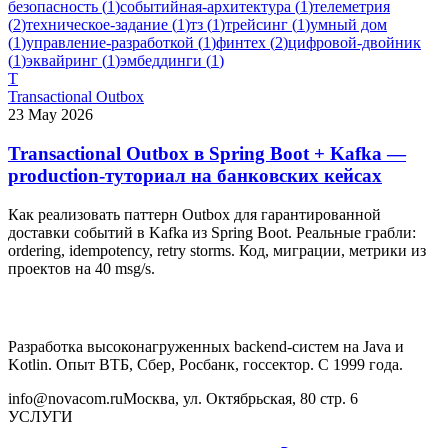
безопасность
(
1
)
событийная-архитектура
(
1
)
телеметрия
(
2
)
техническое-задание
(
1
)
тз
(
1
)
трейсинг
(
1
)
умный дом
(
1
)
управление-разработкой
(
1
)
финтех
(
2
)
цифровой-двойник
(
1
)
эквайринг
(
1
)
эмбеддинги
(
1
)
T
Transactional Outbox
23 May 2026
Transactional Outbox в Spring Boot + Kafka —
production-туториал на банковских кейсах
Как реализовать паттерн Outbox для гарантированной
доставки событий в Kafka из Spring Boot. Реальные грабли:
ordering, idempotency, retry storms. Код, миграции, метрики из
проектов на 40 msg/s.
Разработка высоконагруженных backend-систем на Java и
Kotlin. Опыт ВТБ, Сбер, Росбанк, госсектор. С 1999 года.
info@novacom.ru
Москва, ул. Октябрьская, 80 стр. 6
УСЛУГИ