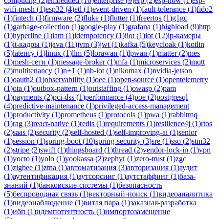
computing
(
2
)
embedded
(
10
)
enterprise
(
9
)
erp
(
2
)
esp-now
(
1
)
esp-
wifi-mesh
(
1
)
esp32
(
4
)
etl
(
1
)
event-driven
(
1
)
fault-tolerance
(
1
)
fido2
(
1
)
fintech
(
1
)
firmware
(
2
)
fluke
(
1
)
flutter
(
1
)
freertos
(
1
)
g1gc
(
1
)
garbage-collection
(
1
)
google-play
(
1
)
grafana
(
1
)
highload
(
9
)
http
(
1
)
hyperline
(
1
)
iam
(
1
)
idempotency
(
1
)
iiot
(
1
)
iot
(
12
)
ip-камеры
(
1
)
it-кадры
(
1
)
java
(
11
)
jvm
(
3
)
jwt
(
1
)
kafka
(
5
)
keycloak
(
1
)
kotlin
(
5
)
latency
(
1
)
linux
(
1
)
llm
(
5
)
lorawan
(
1
)
lpwan
(
1
)
matter
(
2
)
mes
(
1
)
mesh-сети
(
1
)
message-broker
(
1
)
mfa
(
1
)
microservices
(
2
)
mqtt
(
2
)
multitenancy
(
1
)
n+1
(
1
)
nb-iot
(
1
)
nikomax
(
1
)
nvidia-jetson
(
1
)
oauth2
(
1
)
observability
(
1
)
oee
(
1
)
open-source
(
1
)
opentelemetry
(
1
)
ota
(
1
)
outbox-pattern
(
1
)
outstaffing
(
1
)
owasp
(
2
)
pam
(
1
)
payments
(
2
)
pci-dss
(
1
)
performance
(
4
)
poe
(
2
)
postgresql
(
4
)
predictive-maintenance
(
1
)
privileged-access-management
(
1
)
productivity
(
1
)
prometheus
(
1
)
protocols
(
1
)
pwa
(
1
)
rabbitmq
(
1
)
rag
(
3
)
react-native
(
1
)
redis
(
1
)
requirements
(
1
)
resilience4j
(
1
)
rtos
(
2
)
saas
(
2
)
security
(
2
)
self-hosted
(
1
)
self-improving-ai
(
1
)
senior
(
1
)
session
(
1
)
spring-boot
(
10
)
spring-security
(
3
)
sre
(
1
)
sso
(
2
)
stm32
(
2
)
stripe
(
2
)
swift
(
1
)
thingsboard
(
1
)
thread
(
2
)
vendor-lock-in
(
1
)
vpn
(
1
)
yocto
(
1
)
yolo
(
1
)
yookassa
(
2
)
zephyr
(
1
)
zero-trust
(
1
)
zgc
(
1
)
zigbee
(
1
)
ztna
(
1
)
автоматизация
(
3
)
авторизация
(
1
)
аудит
(
1
)
аутентификация
(
1
)
аутсорсинг
(
1
)
аутстаффинг
(
1
)
база-
знаний
(
1
)
банковские-системы
(
1
)
безопасность
(
5
)
беспроводная связь
(
1
)
векторный-поиск
(
1
)
видеоаналитика
(
1
)
видеонаблюдение
(
1
)
витая пара
(
1
)
заказная-разработка
(
1
)
ибп
(
1
)
идемпотентность
(
1
)
импортозамещение