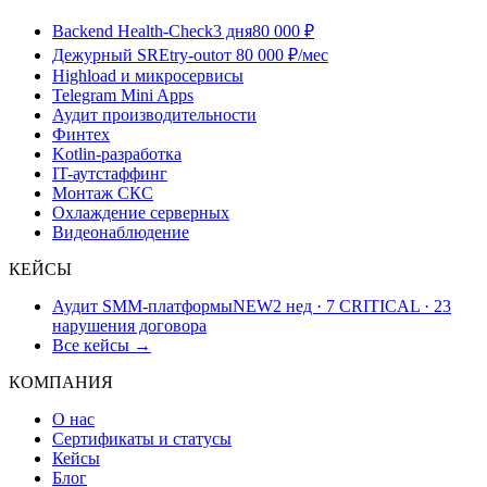
Backend Health-Check
3 дня
80 000 ₽
Дежурный SRE
try-out
от 80 000 ₽/мес
Highload и микросервисы
Telegram Mini Apps
Аудит производительности
Финтех
Kotlin-разработка
IT-аутстаффинг
Монтаж СКС
Охлаждение серверных
Видеонаблюдение
КЕЙСЫ
Аудит SMM-платформы
NEW
2 нед · 7 CRITICAL · 23
нарушения договора
Все кейсы →
КОМПАНИЯ
О нас
Сертификаты и статусы
Кейсы
Блог