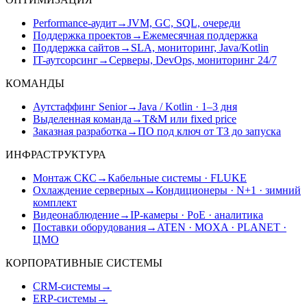
Performance-аудит
→
JVM, GC, SQL, очереди
Поддержка проектов
→
Ежемесячная поддержка
Поддержка сайтов
→
SLA, мониторинг, Java/Kotlin
IT-аутсорсинг
→
Серверы, DevOps, мониторинг 24/7
КОМАНДЫ
Аутстаффинг Senior
→
Java / Kotlin · 1–3 дня
Выделенная команда
→
T&M или fixed price
Заказная разработка
→
ПО под ключ от ТЗ до запуска
ИНФРАСТРУКТУРА
Монтаж СКС
→
Кабельные системы · FLUKE
Охлаждение серверных
→
Кондиционеры · N+1 · зимний
комплект
Видеонаблюдение
→
IP-камеры · PoE · аналитика
Поставки оборудования
→
ATEN · MOXA · PLANET ·
ЦМО
КОРПОРАТИВНЫЕ СИСТЕМЫ
CRM-системы
→
ERP-системы
→