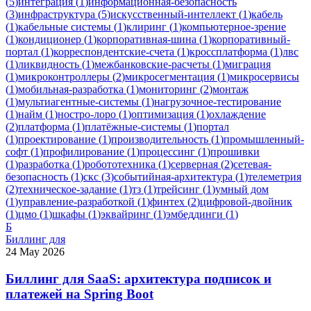
(
5
)
интеграция
(
1
)
информационная-безопасность
(
3
)
инфраструктура
(
5
)
искусственный-интеллект
(
1
)
кабель
(
1
)
кабельные системы
(
1
)
клиринг
(
1
)
компьютерное-зрение
(
1
)
кондиционер
(
1
)
корпоративная-шина
(
1
)
корпоративный-
портал
(
1
)
корреспондентские-счета
(
1
)
кроссплатформа
(
1
)
лвс
(
1
)
ликвидность
(
1
)
межбанковские-расчеты
(
1
)
миграция
(
1
)
микроконтроллеры
(
2
)
микросегментация
(
1
)
микросервисы
(
1
)
мобильная-разработка
(
1
)
мониторинг
(
2
)
монтаж
(
1
)
мультиагентные-системы
(
1
)
нагрузочное-тестирование
(
1
)
найм
(
1
)
ностро-лоро
(
1
)
оптимизация
(
1
)
охлаждение
(
2
)
платформа
(
1
)
платёжные-системы
(
1
)
портал
(
1
)
проектирование
(
1
)
производительность
(
1
)
промышленный-
софт
(
1
)
профилирование
(
1
)
процессинг
(
1
)
прошивки
(
1
)
разработка
(
1
)
робототехника
(
1
)
серверная
(
2
)
сетевая-
безопасность
(
1
)
скс
(
3
)
событийная-архитектура
(
1
)
телеметрия
(
2
)
техническое-задание
(
1
)
тз
(
1
)
трейсинг
(
1
)
умный дом
(
1
)
управление-разработкой
(
1
)
финтех
(
2
)
цифровой-двойник
(
1
)
цмо
(
1
)
шкафы
(
1
)
эквайринг
(
1
)
эмбеддинги
(
1
)
Б
Биллинг для
24 May 2026
Биллинг для SaaS: архитектура подписок и
платежей на Spring Boot