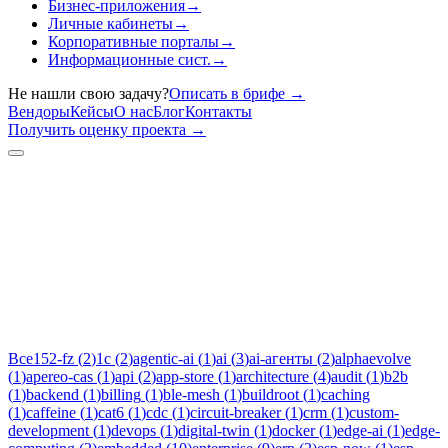
Бизнес-приложения
→
Личные кабинеты
→
Корпоративные порталы
→
Информационные сист.
→
Не нашли свою задачу?
Описать в брифе
→
Вендоры
Кейсы
О нас
Блог
Контакты
Получить оценку проекта
→
Тег:
stripe
Статьи по теме «stripe»: практические разборы, кейсы и
руководства инженеров Новаком — заказная разработка ПО
на Java/Kotlin для бизнеса.
Все
152-fz
(
2
)
1c
(
2
)
agentic-ai
(
1
)
ai
(
3
)
ai-агенты
(
2
)
alphaevolve
(
1
)
apereo-cas
(
1
)
api
(
2
)
app-store
(
1
)
architecture
(
4
)
audit
(
1
)
b2b
(
1
)
backend
(
1
)
billing
(
1
)
ble-mesh
(
1
)
buildroot
(
1
)
caching
(
1
)
caffeine
(
1
)
cat6
(
1
)
cdc
(
1
)
circuit-breaker
(
1
)
crm
(
1
)
custom-
development
(
1
)
devops
(
1
)
digital-twin
(
1
)
docker
(
1
)
edge-ai
(
1
)
edge-