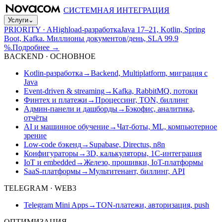
СИСТЕМНАЯ ИНТЕГРАЦИЯ
Услуги
⌄
PRIORITY · A
Highload-разработка
Java 17–21, Kotlin, Spring
Boot, Kafka. Миллионы документов/день, SLA 99.9
%.
Подробнее
→
BACKEND · ОСНОВНОЕ
Kotlin-разработка
→
Backend, Multiplatform, миграция с
Java
Event-driven & streaming
→
Kafka, RabbitMQ, потоки
Финтех и платежи
→
Процессинг, TON, биллинг
Админ-панели и дашборды
→
Бэкофис, аналитика,
отчёты
AI и машинное обучение
→
Чат-боты, ML, компьютерное
зрение
Low-code бэкенд
→
Supabase, Directus, n8n
Конфигураторы
→
3D, калькуляторы, 1С-интеграция
IoT и embedded
→
Железо, прошивки, IoT-платформы
SaaS-платформы
→
Мультитенант, биллинг, API
TELEGRAM · WEB3
Telegram Mini Apps
→
TON-платежи, авторизация, push
ОПТИМИЗАЦИЯ