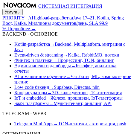
СИСТЕМНАЯ ИНТЕГРАЦИЯ
Услуги
⌄
PRIORITY · A
Highload-разработка
Java 17–21, Kotlin, Spring
Boot, Kafka. Миллионы документов/день, SLA 99.9
%.
Подробнее
→
BACKEND · ОСНОВНОЕ
Kotlin-разработка
→
Backend, Multiplatform, миграция с
Java
Event-driven & streaming
→
Kafka, RabbitMQ, потоки
Финтех и платежи
→
Процессинг, TON, биллинг
Админ-панели и дашборды
→
Бэкофис, аналитика,
отчёты
AI и машинное обучение
→
Чат-боты, ML, компьютерное
зрение
Low-code бэкенд
→
Supabase, Directus, n8n
Конфигураторы
→
3D, калькуляторы, 1С-интеграция
IoT и embedded
→
Железо, прошивки, IoT-платформы
SaaS-платформы
→
Мультитенант, биллинг, API
TELEGRAM · WEB3
Telegram Mini Apps
→
TON-платежи, авторизация, push
ОПТИМИЗАЦИЯ