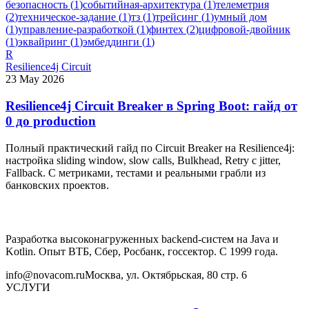
безопасность
(
1
)
событийная-архитектура
(
1
)
телеметрия
(
2
)
техническое-задание
(
1
)
тз
(
1
)
трейсинг
(
1
)
умный дом
(
1
)
управление-разработкой
(
1
)
финтех
(
2
)
цифровой-двойник
(
1
)
эквайринг
(
1
)
эмбеддинги
(
1
)
R
Resilience4j Circuit
23 May 2026
Resilience4j Circuit Breaker в Spring Boot: гайд от
0 до production
Полный практический гайд по Circuit Breaker на Resilience4j:
настройка sliding window, slow calls, Bulkhead, Retry с jitter,
Fallback. С метриками, тестами и реальными грабли из
банковских проектов.
Разработка высоконагруженных backend-систем на Java и
Kotlin. Опыт ВТБ, Сбер, Росбанк, госсектор. С 1999 года.
info@novacom.ru
Москва, ул. Октябрьская, 80 стр. 6
УСЛУГИ