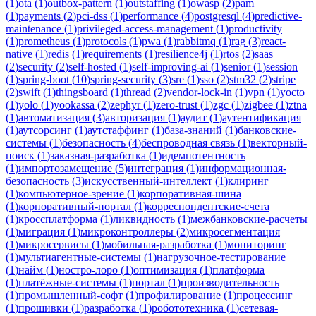
(
1
)
ota
(
1
)
outbox-pattern
(
1
)
outstaffing
(
1
)
owasp
(
2
)
pam
(
1
)
payments
(
2
)
pci-dss
(
1
)
performance
(
4
)
postgresql
(
4
)
predictive-
maintenance
(
1
)
privileged-access-management
(
1
)
productivity
(
1
)
prometheus
(
1
)
protocols
(
1
)
pwa
(
1
)
rabbitmq
(
1
)
rag
(
3
)
react-
native
(
1
)
redis
(
1
)
requirements
(
1
)
resilience4j
(
1
)
rtos
(
2
)
saas
(
2
)
security
(
2
)
self-hosted
(
1
)
self-improving-ai
(
1
)
senior
(
1
)
session
(
1
)
spring-boot
(
10
)
spring-security
(
3
)
sre
(
1
)
sso
(
2
)
stm32
(
2
)
stripe
(
2
)
swift
(
1
)
thingsboard
(
1
)
thread
(
2
)
vendor-lock-in
(
1
)
vpn
(
1
)
yocto
(
1
)
yolo
(
1
)
yookassa
(
2
)
zephyr
(
1
)
zero-trust
(
1
)
zgc
(
1
)
zigbee
(
1
)
ztna
(
1
)
автоматизация
(
3
)
авторизация
(
1
)
аудит
(
1
)
аутентификация
(
1
)
аутсорсинг
(
1
)
аутстаффинг
(
1
)
база-знаний
(
1
)
банковские-
системы
(
1
)
безопасность
(
4
)
беспроводная связь
(
1
)
векторный-
поиск
(
1
)
заказная-разработка
(
1
)
идемпотентность
(
1
)
импортозамещение
(
5
)
интеграция
(
1
)
информационная-
безопасность
(
3
)
искусственный-интеллект
(
1
)
клиринг
(
1
)
компьютерное-зрение
(
1
)
корпоративная-шина
(
1
)
корпоративный-портал
(
1
)
корреспондентские-счета
(
1
)
кроссплатформа
(
1
)
ликвидность
(
1
)
межбанковские-расчеты
(
1
)
миграция
(
1
)
микроконтроллеры
(
2
)
микросегментация
(
1
)
микросервисы
(
1
)
мобильная-разработка
(
1
)
мониторинг
(
1
)
мультиагентные-системы
(
1
)
нагрузочное-тестирование
(
1
)
найм
(
1
)
ностро-лоро
(
1
)
оптимизация
(
1
)
платформа
(
1
)
платёжные-системы
(
1
)
портал
(
1
)
производительность
(
1
)
промышленный-софт
(
1
)
профилирование
(
1
)
процессинг
(
1
)
прошивки
(
1
)
разработка
(
1
)
робототехника
(
1
)
сетевая-