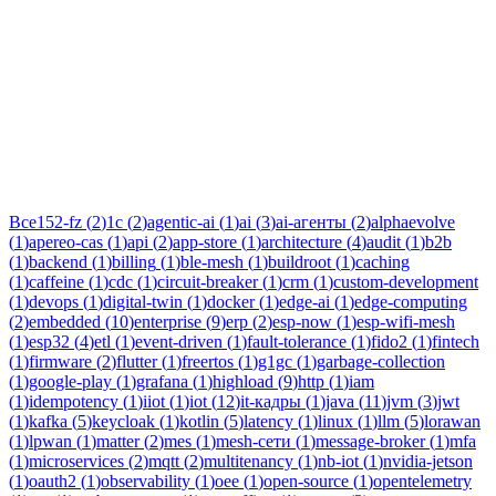
Тег:
fault-tolerance
Статьи по теме «fault-tolerance»: практические разборы, кейсы
и руководства инженеров Новаком — заказная разработка ПО
на Java/Kotlin для бизнеса.
Все
152-fz
(
2
)
1c
(
2
)
agentic-ai
(
1
)
ai
(
3
)
ai-агенты
(
2
)
alphaevolve
(
1
)
apereo-cas
(
1
)
api
(
2
)
app-store
(
1
)
architecture
(
4
)
audit
(
1
)
b2b
(
1
)
backend
(
1
)
billing
(
1
)
ble-mesh
(
1
)
buildroot
(
1
)
caching
(
1
)
caffeine
(
1
)
cdc
(
1
)
circuit-breaker
(
1
)
crm
(
1
)
custom-development
(
1
)
devops
(
1
)
digital-twin
(
1
)
docker
(
1
)
edge-ai
(
1
)
edge-computing
(
2
)
embedded
(
10
)
enterprise
(
9
)
erp
(
2
)
esp-now
(
1
)
esp-wifi-mesh
(
1
)
esp32
(
4
)
etl
(
1
)
event-driven
(
1
)
fault-tolerance
(
1
)
fido2
(
1
)
fintech
(
1
)
firmware
(
2
)
flutter
(
1
)
freertos
(
1
)
g1gc
(
1
)
garbage-collection
(
1
)
google-play
(
1
)
grafana
(
1
)
highload
(
9
)
http
(
1
)
iam
(
1
)
idempotency
(
1
)
iiot
(
1
)
iot
(
12
)
it-кадры
(
1
)
java
(
11
)
jvm
(
3
)
jwt
(
1
)
kafka
(
5
)
keycloak
(
1
)
kotlin
(
5
)
latency
(
1
)
linux
(
1
)
llm
(
5
)
lorawan
(
1
)
lpwan
(
1
)
matter
(
2
)
mes
(
1
)
mesh-сети
(
1
)
message-broker
(
1
)
mfa
(
1
)
microservices
(
2
)
mqtt
(
2
)
multitenancy
(
1
)
nb-iot
(
1
)
nvidia-jetson
(
1
)
oauth2
(
1
)
observability
(
1
)
oee
(
1
)
open-source
(
1
)
opentelemetry