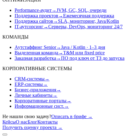
Performance-аудит
→
JVM, GC, SQL, очереди
Поддержка проектов
→
Ежемесячная поддержка
Поддержка сайтов
→
SLA, мониторинг, Java/Kotlin
IT-аутсорсинг
→
Серверы, DevOps, мониторинг 24/7
КОМАНДЫ
Аутстаффинг Senior
→
Java / Kotlin · 1–3 дня
Выделенная команда
→
T&M или fixed price
Заказная разработка
→
ПО под ключ от ТЗ до запуска
КОРПОРАТИВНЫЕ СИСТЕМЫ
CRM-системы
→
ERP-системы
→
Бизнес-приложения
→
Личные кабинеты
→
Корпоративные порталы
→
Информационные сист.
→
Не нашли свою задачу?
Описать в брифе
→
Кейсы
О нас
Блог
Контакты
Получить оценку проекта
→