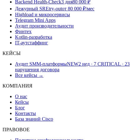
Backend Health-Check
3 дня
80 000 ₽
Дежурный SRE
try-out
от 80 000 ₽/мес
Highload и микросервисы
Telegram Mini Apps
Аудит производительности
Финтех
Kotlin-разработка
IT-аутстаффинг
КЕЙСЫ
Аудит SMM-платформы
NEW
2 нед · 7 CRITICAL · 23
нарушения договора
Все кейсы →
КОМПАНИЯ
О нас
Кейсы
Блог
Контакты
База знаний Cisco
ПРАВОВОЕ