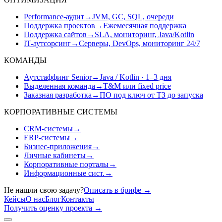
Performance-аудит
→
JVM, GC, SQL, очереди
Поддержка проектов
→
Ежемесячная поддержка
Поддержка сайтов
→
SLA, мониторинг, Java/Kotlin
IT-аутсорсинг
→
Серверы, DevOps, мониторинг 24/7
КОМАНДЫ
Аутстаффинг Senior
→
Java / Kotlin · 1–3 дня
Выделенная команда
→
T&M или fixed price
Заказная разработка
→
ПО под ключ от ТЗ до запуска
КОРПОРАТИВНЫЕ СИСТЕМЫ
CRM-системы
→
ERP-системы
→
Бизнес-приложения
→
Личные кабинеты
→
Корпоративные порталы
→
Информационные сист.
→
Не нашли свою задачу?
Описать в брифе
→
Кейсы
О нас
Блог
Контакты
Получить оценку проекта
→