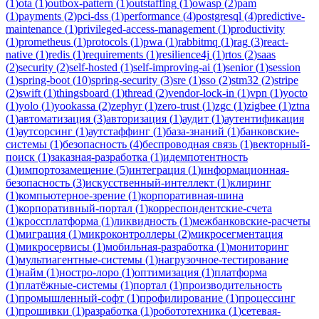
(
1
)
ota
(
1
)
outbox-pattern
(
1
)
outstaffing
(
1
)
owasp
(
2
)
pam
(
1
)
payments
(
2
)
pci-dss
(
1
)
performance
(
4
)
postgresql
(
4
)
predictive-
maintenance
(
1
)
privileged-access-management
(
1
)
productivity
(
1
)
prometheus
(
1
)
protocols
(
1
)
pwa
(
1
)
rabbitmq
(
1
)
rag
(
3
)
react-
native
(
1
)
redis
(
1
)
requirements
(
1
)
resilience4j
(
1
)
rtos
(
2
)
saas
(
2
)
security
(
2
)
self-hosted
(
1
)
self-improving-ai
(
1
)
senior
(
1
)
session
(
1
)
spring-boot
(
10
)
spring-security
(
3
)
sre
(
1
)
sso
(
2
)
stm32
(
2
)
stripe
(
2
)
swift
(
1
)
thingsboard
(
1
)
thread
(
2
)
vendor-lock-in
(
1
)
vpn
(
1
)
yocto
(
1
)
yolo
(
1
)
yookassa
(
2
)
zephyr
(
1
)
zero-trust
(
1
)
zgc
(
1
)
zigbee
(
1
)
ztna
(
1
)
автоматизация
(
3
)
авторизация
(
1
)
аудит
(
1
)
аутентификация
(
1
)
аутсорсинг
(
1
)
аутстаффинг
(
1
)
база-знаний
(
1
)
банковские-
системы
(
1
)
безопасность
(
4
)
беспроводная связь
(
1
)
векторный-
поиск
(
1
)
заказная-разработка
(
1
)
идемпотентность
(
1
)
импортозамещение
(
5
)
интеграция
(
1
)
информационная-
безопасность
(
3
)
искусственный-интеллект
(
1
)
клиринг
(
1
)
компьютерное-зрение
(
1
)
корпоративная-шина
(
1
)
корпоративный-портал
(
1
)
корреспондентские-счета
(
1
)
кроссплатформа
(
1
)
ликвидность
(
1
)
межбанковские-расчеты
(
1
)
миграция
(
1
)
микроконтроллеры
(
2
)
микросегментация
(
1
)
микросервисы
(
1
)
мобильная-разработка
(
1
)
мониторинг
(
1
)
мультиагентные-системы
(
1
)
нагрузочное-тестирование
(
1
)
найм
(
1
)
ностро-лоро
(
1
)
оптимизация
(
1
)
платформа
(
1
)
платёжные-системы
(
1
)
портал
(
1
)
производительность
(
1
)
промышленный-софт
(
1
)
профилирование
(
1
)
процессинг
(
1
)
прошивки
(
1
)
разработка
(
1
)
робототехника
(
1
)
сетевая-