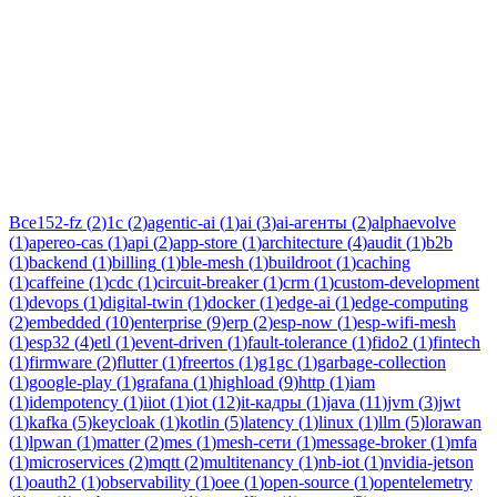
Тег:
jwt
Статьи по теме «jwt»: практические разборы, кейсы и
руководства инженеров Новаком — заказная разработка ПО
на Java/Kotlin для бизнеса.
Все
152-fz
(
2
)
1c
(
2
)
agentic-ai
(
1
)
ai
(
3
)
ai-агенты
(
2
)
alphaevolve
(
1
)
apereo-cas
(
1
)
api
(
2
)
app-store
(
1
)
architecture
(
4
)
audit
(
1
)
b2b
(
1
)
backend
(
1
)
billing
(
1
)
ble-mesh
(
1
)
buildroot
(
1
)
caching
(
1
)
caffeine
(
1
)
cdc
(
1
)
circuit-breaker
(
1
)
crm
(
1
)
custom-development
(
1
)
devops
(
1
)
digital-twin
(
1
)
docker
(
1
)
edge-ai
(
1
)
edge-computing
(
2
)
embedded
(
10
)
enterprise
(
9
)
erp
(
2
)
esp-now
(
1
)
esp-wifi-mesh
(
1
)
esp32
(
4
)
etl
(
1
)
event-driven
(
1
)
fault-tolerance
(
1
)
fido2
(
1
)
fintech
(
1
)
firmware
(
2
)
flutter
(
1
)
freertos
(
1
)
g1gc
(
1
)
garbage-collection
(
1
)
google-play
(
1
)
grafana
(
1
)
highload
(
9
)
http
(
1
)
iam
(
1
)
idempotency
(
1
)
iiot
(
1
)
iot
(
12
)
it-кадры
(
1
)
java
(
11
)
jvm
(
3
)
jwt
(
1
)
kafka
(
5
)
keycloak
(
1
)
kotlin
(
5
)
latency
(
1
)
linux
(
1
)
llm
(
5
)
lorawan
(
1
)
lpwan
(
1
)
matter
(
2
)
mes
(
1
)
mesh-сети
(
1
)
message-broker
(
1
)
mfa
(
1
)
microservices
(
2
)
mqtt
(
2
)
multitenancy
(
1
)
nb-iot
(
1
)
nvidia-jetson
(
1
)
oauth2
(
1
)
observability
(
1
)
oee
(
1
)
open-source
(
1
)
opentelemetry