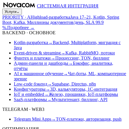
СИСТЕМНАЯ ИНТЕГРАЦИЯ
Услуги
⌄
PRIORITY · A
Highload-разработка
Java 17–21, Kotlin, Spring
Boot, Kafka. Миллионы документов/день, SLA 99.9
%.
Подробнее
→
BACKEND · ОСНОВНОЕ
Kotlin-разработка
→
Backend, Multiplatform, миграция с
Java
Event-driven & streaming
→
Kafka, RabbitMQ, потоки
Финтех и платежи
→
Процессинг, TON, биллинг
Админ-панели и дашборды
→
Бэкофис, аналитика,
отчёты
AI и машинное обучение
→
Чат-боты, ML, компьютерное
зрение
Low-code бэкенд
→
Supabase, Directus, n8n
Конфигураторы
→
3D, калькуляторы, 1С-интеграция
IoT и embedded
→
Железо, прошивки, IoT-платформы
SaaS-платформы
→
Мультитенант, биллинг, API
TELEGRAM · WEB3
Telegram Mini Apps
→
TON-платежи, авторизация, push
ОПТИМИЗАЦИЯ