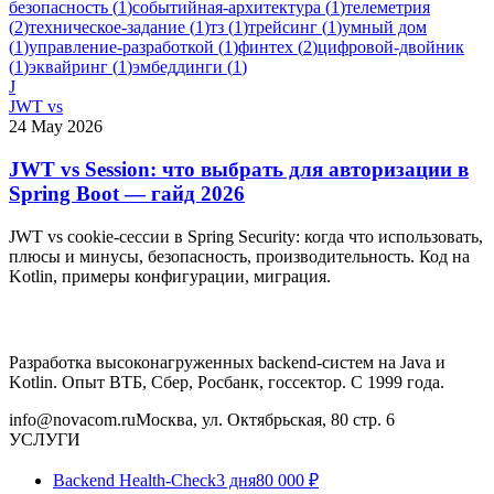
безопасность
(
1
)
событийная-архитектура
(
1
)
телеметрия
(
2
)
техническое-задание
(
1
)
тз
(
1
)
трейсинг
(
1
)
умный дом
(
1
)
управление-разработкой
(
1
)
финтех
(
2
)
цифровой-двойник
(
1
)
эквайринг
(
1
)
эмбеддинги
(
1
)
J
JWT vs
24 May 2026
JWT vs Session: что выбрать для авторизации в
Spring Boot — гайд 2026
JWT vs cookie-сессии в Spring Security: когда что использовать,
плюсы и минусы, безопасность, производительность. Код на
Kotlin, примеры конфигурации, миграция.
Разработка высоконагруженных backend-систем на Java и
Kotlin. Опыт ВТБ, Сбер, Росбанк, госсектор. С 1999 года.
info@novacom.ru
Москва, ул. Октябрьская, 80 стр. 6
УСЛУГИ
Backend Health-Check
3 дня
80 000 ₽