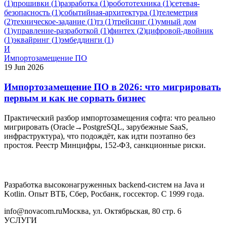
(
1
)
прошивки
(
1
)
разработка
(
1
)
робототехника
(
1
)
сетевая-
безопасность
(
1
)
событийная-архитектура
(
1
)
телеметрия
(
2
)
техническое-задание
(
1
)
тз
(
1
)
трейсинг
(
1
)
умный дом
(
1
)
управление-разработкой
(
1
)
финтех
(
2
)
цифровой-двойник
(
1
)
эквайринг
(
1
)
эмбеддинги
(
1
)
И
Импортозамещение ПО
19 Jun 2026
Импортозамещение ПО в 2026: что мигрировать
первым и как не сорвать бизнес
Практический разбор импортозамещения софта: что реально
мигрировать (Oracle→PostgreSQL, зарубежные SaaS,
инфраструктура), что подождёт, как идти поэтапно без
простоя. Реестр Минцифры, 152-ФЗ, санкционные риски.
Разработка высоконагруженных backend-систем на Java и
Kotlin. Опыт ВТБ, Сбер, Росбанк, госсектор. С 1999 года.
info@novacom.ru
Москва, ул. Октябрьская, 80 стр. 6
УСЛУГИ