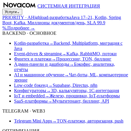
СИСТЕМНАЯ ИНТЕГРАЦИЯ
Услуги
⌄
PRIORITY · A
Highload-разработка
Java 17–21, Kotlin, Spring
Boot, Kafka. Миллионы документов/день, SLA 99.9
%.
Подробнее
→
BACKEND · ОСНОВНОЕ
Kotlin-разработка
→
Backend, Multiplatform, миграция с
Java
Event-driven & streaming
→
Kafka, RabbitMQ, потоки
Финтех и платежи
→
Процессинг, TON, биллинг
Админ-панели и дашборды
→
Бэкофис, аналитика,
отчёты
AI и машинное обучение
→
Чат-боты, ML, компьютерное
зрение
Low-code бэкенд
→
Supabase, Directus, n8n
Конфигураторы
→
3D, калькуляторы, 1С-интеграция
IoT и embedded
→
Железо, прошивки, IoT-платформы
SaaS-платформы
→
Мультитенант, биллинг, API
TELEGRAM · WEB3
Telegram Mini Apps
→
TON-платежи, авторизация, push
ОПТИМИЗАЦИЯ