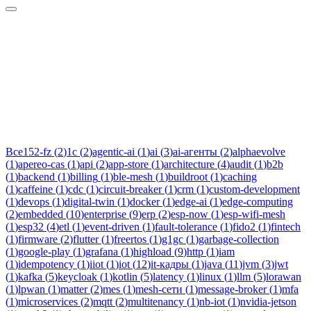
Тег:
vendor-lock-in
Статьи по теме «vendor-lock-in»: практические разборы, кейсы
и руководства инженеров Новаком — заказная разработка ПО
на Java/Kotlin для бизнеса.
Все
152-fz
(
2
)
1c
(
2
)
agentic-ai
(
1
)
ai
(
3
)
ai-агенты
(
2
)
alphaevolve
(
1
)
apereo-cas
(
1
)
api
(
2
)
app-store
(
1
)
architecture
(
4
)
audit
(
1
)
b2b
(
1
)
backend
(
1
)
billing
(
1
)
ble-mesh
(
1
)
buildroot
(
1
)
caching
(
1
)
caffeine
(
1
)
cdc
(
1
)
circuit-breaker
(
1
)
crm
(
1
)
custom-development
(
1
)
devops
(
1
)
digital-twin
(
1
)
docker
(
1
)
edge-ai
(
1
)
edge-computing
(
2
)
embedded
(
10
)
enterprise
(
9
)
erp
(
2
)
esp-now
(
1
)
esp-wifi-mesh
(
1
)
esp32
(
4
)
etl
(
1
)
event-driven
(
1
)
fault-tolerance
(
1
)
fido2
(
1
)
fintech
(
1
)
firmware
(
2
)
flutter
(
1
)
freertos
(
1
)
g1gc
(
1
)
garbage-collection
(
1
)
google-play
(
1
)
grafana
(
1
)
highload
(
9
)
http
(
1
)
iam
(
1
)
idempotency
(
1
)
iiot
(
1
)
iot
(
12
)
it-кадры
(
1
)
java
(
11
)
jvm
(
3
)
jwt
(
1
)
kafka
(
5
)
keycloak
(
1
)
kotlin
(
5
)
latency
(
1
)
linux
(
1
)
llm
(
5
)
lorawan
(
1
)
lpwan
(
1
)
matter
(
2
)
mes
(
1
)
mesh-сети
(
1
)
message-broker
(
1
)
mfa
(
1
)
microservices
(
2
)
mqtt
(
2
)
multitenancy
(
1
)
nb-iot
(
1
)
nvidia-jetson