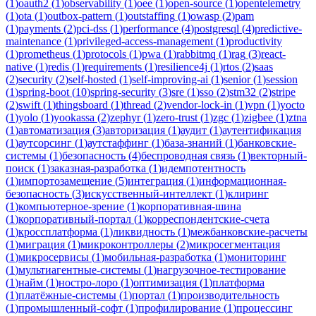
(
1
)
oauth2
(
1
)
observability
(
1
)
oee
(
1
)
open-source
(
1
)
opentelemetry
(
1
)
ota
(
1
)
outbox-pattern
(
1
)
outstaffing
(
1
)
owasp
(
2
)
pam
(
1
)
payments
(
2
)
pci-dss
(
1
)
performance
(
4
)
postgresql
(
4
)
predictive-
maintenance
(
1
)
privileged-access-management
(
1
)
productivity
(
1
)
prometheus
(
1
)
protocols
(
1
)
pwa
(
1
)
rabbitmq
(
1
)
rag
(
3
)
react-
native
(
1
)
redis
(
1
)
requirements
(
1
)
resilience4j
(
1
)
rtos
(
2
)
saas
(
2
)
security
(
2
)
self-hosted
(
1
)
self-improving-ai
(
1
)
senior
(
1
)
session
(
1
)
spring-boot
(
10
)
spring-security
(
3
)
sre
(
1
)
sso
(
2
)
stm32
(
2
)
stripe
(
2
)
swift
(
1
)
thingsboard
(
1
)
thread
(
2
)
vendor-lock-in
(
1
)
vpn
(
1
)
yocto
(
1
)
yolo
(
1
)
yookassa
(
2
)
zephyr
(
1
)
zero-trust
(
1
)
zgc
(
1
)
zigbee
(
1
)
ztna
(
1
)
автоматизация
(
3
)
авторизация
(
1
)
аудит
(
1
)
аутентификация
(
1
)
аутсорсинг
(
1
)
аутстаффинг
(
1
)
база-знаний
(
1
)
банковские-
системы
(
1
)
безопасность
(
4
)
беспроводная связь
(
1
)
векторный-
поиск
(
1
)
заказная-разработка
(
1
)
идемпотентность
(
1
)
импортозамещение
(
5
)
интеграция
(
1
)
информационная-
безопасность
(
3
)
искусственный-интеллект
(
1
)
клиринг
(
1
)
компьютерное-зрение
(
1
)
корпоративная-шина
(
1
)
корпоративный-портал
(
1
)
корреспондентские-счета
(
1
)
кроссплатформа
(
1
)
ликвидность
(
1
)
межбанковские-расчеты
(
1
)
миграция
(
1
)
микроконтроллеры
(
2
)
микросегментация
(
1
)
микросервисы
(
1
)
мобильная-разработка
(
1
)
мониторинг
(
1
)
мультиагентные-системы
(
1
)
нагрузочное-тестирование
(
1
)
найм
(
1
)
ностро-лоро
(
1
)
оптимизация
(
1
)
платформа
(
1
)
платёжные-системы
(
1
)
портал
(
1
)
производительность
(
1
)
промышленный-софт
(
1
)
профилирование
(
1
)
процессинг