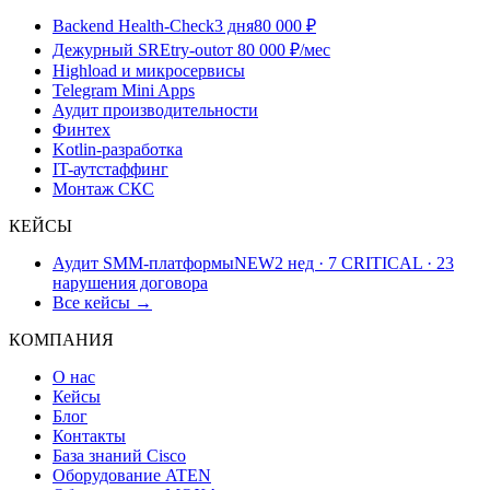
Backend Health-Check
3 дня
80 000 ₽
Дежурный SRE
try-out
от 80 000 ₽/мес
Highload и микросервисы
Telegram Mini Apps
Аудит производительности
Финтех
Kotlin-разработка
IT-аутстаффинг
Монтаж СКС
КЕЙСЫ
Аудит SMM-платформы
NEW
2 нед · 7 CRITICAL · 23
нарушения договора
Все кейсы →
КОМПАНИЯ
О нас
Кейсы
Блог
Контакты
База знаний Cisco
Оборудование ATEN