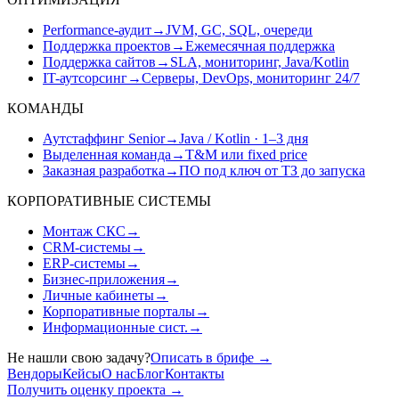
Performance-аудит
→
JVM, GC, SQL, очереди
Поддержка проектов
→
Ежемесячная поддержка
Поддержка сайтов
→
SLA, мониторинг, Java/Kotlin
IT-аутсорсинг
→
Серверы, DevOps, мониторинг 24/7
КОМАНДЫ
Аутстаффинг Senior
→
Java / Kotlin · 1–3 дня
Выделенная команда
→
T&M или fixed price
Заказная разработка
→
ПО под ключ от ТЗ до запуска
КОРПОРАТИВНЫЕ СИСТЕМЫ
Монтаж СКС
→
CRM-системы
→
ERP-системы
→
Бизнес-приложения
→
Личные кабинеты
→
Корпоративные порталы
→
Информационные сист.
→
Не нашли свою задачу?
Описать в брифе
→
Вендоры
Кейсы
О нас
Блог
Контакты
Получить оценку проекта
→