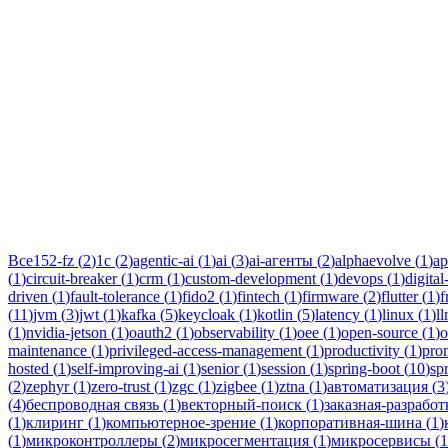
Тег:
zep
Статьи по теме «zephyr»: практические разборы, кейсы и руков
Все
152-fz
(
2
)
1c
(
2
)
agentic-ai
(
1
)
ai
(
3
)
ai-агенты
(
2
)
alphaevolve
(
1
)
ap
(
1
)
circuit-breaker
(
1
)
crm
(
1
)
custom-development
(
1
)
devops
(
1
)
digital
driven
(
1
)
fault-tolerance
(
1
)
fido2
(
1
)
fintech
(
1
)
firmware
(
2
)
flutter
(
1
)
f
(
11
)
jvm
(
3
)
jwt
(
1
)
kafka
(
5
)
keycloak
(
1
)
kotlin
(
5
)
latency
(
1
)
linux
(
1
)
l
(
1
)
nvidia-jetson
(
1
)
oauth2
(
1
)
observability
(
1
)
oee
(
1
)
open-source
(
1
)
o
maintenance
(
1
)
privileged-access-management
(
1
)
productivity
(
1
)
pro
hosted
(
1
)
self-improving-ai
(
1
)
senior
(
1
)
session
(
1
)
spring-boot
(
10
)
sp
(
2
)
zephyr
(
1
)
zero-trust
(
1
)
zgc
(
1
)
zigbee
(
1
)
ztna
(
1
)
автоматизация
(
3
(
4
)
беспроводная связь
(
1
)
векторный-поиск
(
1
)
заказная-разработ
(
1
)
клиринг
(
1
)
компьютерное-зрение
(
1
)
корпоративная-шина
(
1
)
(
1
)
микроконтроллеры
(
2
)
микросегментация
(
1
)
микросервисы
(
1