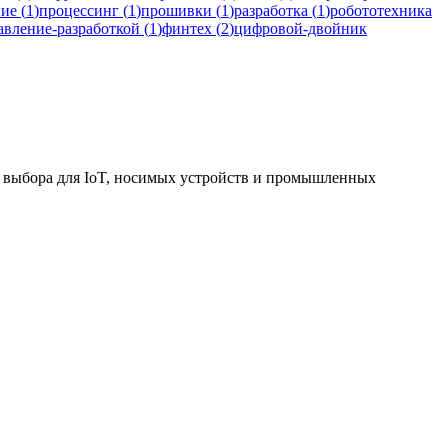
ние
(
1
)
процессинг
(
1
)
прошивки
(
1
)
разработка
(
1
)
робототехника
авление-разработкой
(
1
)
финтех
(
2
)
цифровой-двойник
ца выбора для IoT, носимых устройств и промышленных