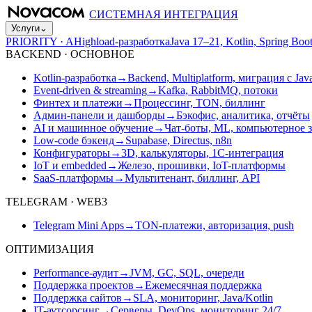
СИСТЕМНАЯ ИНТЕГРАЦИЯ
Услуги
⌄
PRIORITY · A
Highload-разработка
Java 17–21, Kotlin, Spring B
BACKEND · ОСНОВНОЕ
Kotlin-разработка
→
Backend, Multiplatform, миграция с Jav
Event-driven & streaming
→
Kafka, RabbitMQ, потоки
Финтех и платежи
→
Процессинг, TON, биллинг
Админ-панели и дашборды
→
Бэкофис, аналитика, отчёты
AI и машинное обучение
→
Чат-боты, ML, компьютерное 
Low-code бэкенд
→
Supabase, Directus, n8n
Конфигураторы
→
3D, калькуляторы, 1С-интеграция
IoT и embedded
→
Железо, прошивки, IoT-платформы
SaaS-платформы
→
Мультитенант, биллинг, API
TELEGRAM · WEB3
Telegram Mini Apps
→
TON-платежи, авторизация, push
ОПТИМИЗАЦИЯ
Performance-аудит
→
JVM, GC, SQL, очереди
Поддержка проектов
→
Ежемесячная поддержка
Поддержка сайтов
→
SLA, мониторинг, Java/Kotlin
IT-аутсорсинг
→
Серверы, DevOps, мониторинг 24/7