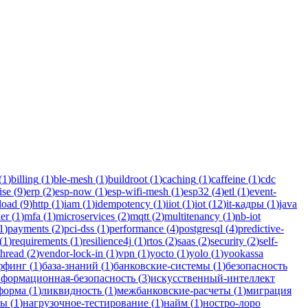
in для бизнеса.
(
1
)
billing
(
1
)
ble-mesh
(
1
)
buildroot
(
1
)
caching
(
1
)
caffeine
(
1
)
cdc
ise
(
9
)
erp
(
2
)
esp-now
(
1
)
esp-wifi-mesh
(
1
)
esp32
(
4
)
etl
(
1
)
event-
load
(
9
)
http
(
1
)
iam
(
1
)
idempotency
(
1
)
iiot
(
1
)
iot
(
12
)
it-кадры
(
1
)
java
er
(
1
)
mfa
(
1
)
microservices
(
2
)
mqtt
(
2
)
multitenancy
(
1
)
nb-iot
1
)
payments
(
2
)
pci-dss
(
1
)
performance
(
4
)
postgresql
(
4
)
predictive-
(
1
)
requirements
(
1
)
resilience4j
(
1
)
rtos
(
2
)
saas
(
2
)
security
(
2
)
self-
thread
(
2
)
vendor-lock-in
(
1
)
vpn
(
1
)
yocto
(
1
)
yolo
(
1
)
yookassa
ффинг
(
1
)
база-знаний
(
1
)
банковские-системы
(
1
)
безопасность
формационная-безопасность
(
3
)
искусственный-интеллект
форма
(
1
)
ликвидность
(
1
)
межбанковские-расчеты
(
1
)
миграция
мы
(
1
)
нагрузочное-тестирование
(
1
)
найм
(
1
)
ностро-лоро