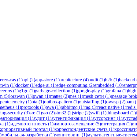
hyr
одства инженеров Новаком — заказная разработка ПО на Java/Kotl
ereo-cas
(
1
)
api
(
2
)
app-store
(
1
)
architecture
(
4
)
audit
(
1
)
b2b
(
1
)
backend
-twin
(
1
)
docker
(
1
)
edge-ai
(
1
)
edge-computing
(
2
)
embedded
(
10
)
enterpr
reertos
(
1
)
g1gc
(
1
)
garbage-collection
(
1
)
google-play
(
1
)
grafana
(
1
)
high
lm
(
5
)
lorawan
(
1
)
lpwan
(
1
)
matter
(
2
)
mes
(
1
)
mesh-сети
(
1
)
message-brok
pentelemetry
(
1
)
ota
(
1
)
outbox-pattern
(
1
)
outstaffing
(
1
)
owasp
(
2
)
pam
(
metheus
(
1
)
protocols
(
1
)
pwa
(
1
)
rabbitmq
(
1
)
rag
(
3
)
react-native
(
1
)
redis
ring-security
(
3
)
sre
(
1
)
sso
(
2
)
stm32
(
2
)
stripe
(
2
)
swift
(
1
)
thingsboard
(
1
)
)
авторизация
(
1
)
аудит
(
1
)
аутентификация
(
1
)
аутсорсинг
(
1
)
аутста
ка
(
1
)
идемпотентность
(
1
)
импортозамещение
(
5
)
интеграция
(
1
)
ин
корпоративный-портал
(
1
)
корреспондентские-счета
(
1
)
кроссплат
)
мобильная-разработка
(
1
)
мониторинг
(
1
)
мультиагентные-систе