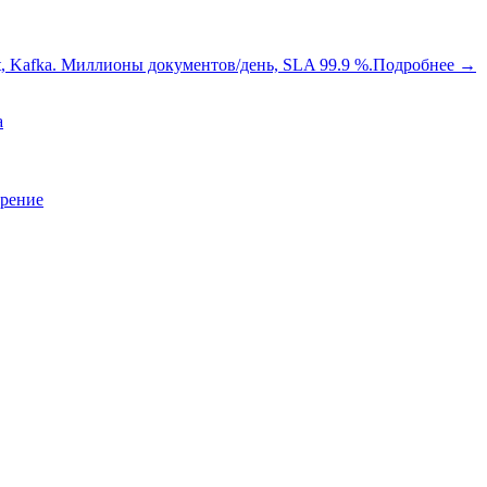
oot, Kafka. Миллионы документов/день, SLA 99.9 %.
Подробнее
→
a
зрение