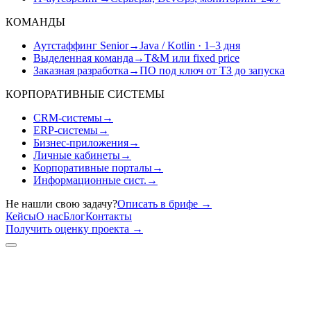
КОМАНДЫ
Аутстаффинг Senior
→
Java / Kotlin · 1–3 дня
Выделенная команда
→
T&M или fixed price
Заказная разработка
→
ПО под ключ от ТЗ до запуска
КОРПОРАТИВНЫЕ СИСТЕМЫ
CRM-системы
→
ERP-системы
→
Бизнес-приложения
→
Личные кабинеты
→
Корпоративные порталы
→
Информационные сист.
→
Не нашли свою задачу?
Описать в брифе
→
Кейсы
О нас
Блог
Контакты
Получить оценку проекта
→