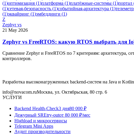
(
1
)
оптимизация
(
1
)
платформа
(
1
)
платёжные-системы
(
1
)
портал
(
1
)
сетевая-безопасность
(
1
)
событийная-архитектура
(
1
)
телеметр
(
1
)
эквайринг
(
1
)
эмбеддинги
(
1
)
Z
Zephyr vs
21 May 2026
Zephyr vs FreeRTOS: какую RTOS выбрать для IoT
Сравнение Zephyr и FreeRTOS по 7 критериям: архитектура, се
контроллеров.
Разработка высоконагруженных backend-систем на Java и Kotlin
info@novacom.ru
Москва, ул. Октябрьская, 80 стр. 6
УСЛУГИ
Backend Health-Check
3 дня
80 000 ₽
Дежурный SRE
try-out
от 80 000 ₽/мес
Highload и микросервисы
Telegram Mini Apps
Аудит производительности