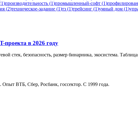
(
1
)
производительность
(
1
)
промышленный-софт
(
1
)
профилирова
ия
(
2
)
техническое-задание
(
1
)
тз
(
1
)
трейсинг
(
1
)
умный дом
(
1
)
упр
-проекта в 2026 году
тевой стек, безопасность, размер бинарника, экосистема. Табли
. Опыт ВТБ, Сбер, Росбанк, госсектор. С 1999 года.