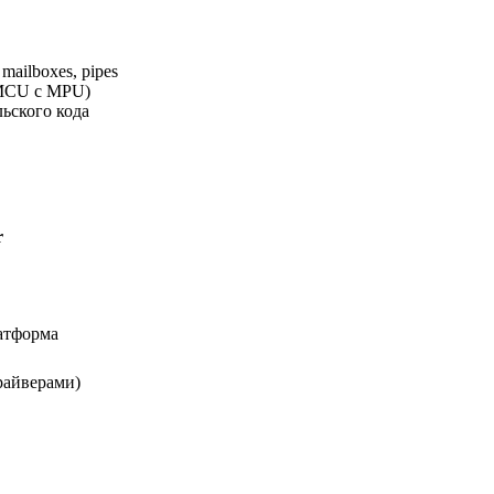
 mailboxes, pipes
 MCU с MPU)
льского кода
r
атформа
райверами)