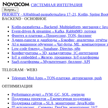
СИСТЕМНАЯ ИНТЕГРАЦИЯ
Услуги
⌄
PRIORITY · A
Highload-разработка
Java 17–21, Kotlin, Spring B
BACKEND · ОСНОВНОЕ
Kotlin-разработка
→
Backend, Multiplatform, миграция с Jav
Event-driven & streaming
→
Kafka, RabbitMQ, потоки
Финтех и платежи
→
Процессинг, TON, биллинг
Админ-панели и дашборды
→
Бэкофис, аналитика, отчёты
AI и машинное обучение
→
Чат-боты, ML, компьютерное 
Low-code бэкенд
→
Supabase, Directus, n8n
Конфигураторы
→
3D, калькуляторы, 1С-интеграция
IoT и embedded
→
Железо, прошивки, IoT-платформы
SaaS-платформы
→
Мультитенант, биллинг, API
TELEGRAM · WEB3
Telegram Mini Apps
→
TON-платежи, авторизация, push
ОПТИМИЗАЦИЯ
Performance-аудит
→
JVM, GC, SQL, очереди
Поддержка проектов
→
Ежемесячная поддержка
Поддержка сайтов
→
SLA, мониторинг, Java/Kotlin
IT-аутсорсинг
→
Серверы, DevOps, мониторинг 24/7