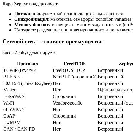
Ядро Zephyr поддерживает:
Потоки
: приоритетный планировщик с вытеснением
Синхронизация
: мьютексы, семафоры, condition variables,
Memory domains
: изоляция памяти между потоками (на
Userspace
: разделение привилегированного и пользовате
Сетевой стек — главное преимущество
Здесь Zephyr доминирует:
Протокол
FreeRTOS
Zephy
TCP/IP (IPv4/v6)
FreeRTOS+TCP
Встроенный
BLE 5.3+
NimBLE (сторонний)
Встроенный
802.15.4 (Thread/Zigbee)
Нет
Встроенный
Matter
Нет
Официальная пл
LoRaWAN
Сторонний
Встроенный
Wi-Fi
Vendor-specific
Встроенный (с д
6LoWPAN
Нет
Встроенный
CoAP
Сторонний
Встроенный
LwM2M
Нет
Встроенный
CAN / CAN FD
Нет
Встроенный