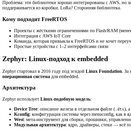
Проблема: эти библиотеки хорошо интегрированы с AWS, но за
поддерживается из коробки. LoRa? Сторонняя библиотека.
Кому подходит FreeRTOS
Проекты с жёсткими ограничениями по Flash/RAM (менее
Интеграция с AWS IoT Core
Команда, которая привыкла к FreeRTOS и не хочет переу
Простые устройства с 1–2 интерфейсами связи
Zephyr: Linux-подход к embedded
Zephyr стартовал в 2016 году под эгидой
Linux Foundation
. За
операционная система
для embedded.
Архитектура
Zephyr использует
Linux-подобную модель
:
Device Tree
: описание железа в отдельном файле (
), 
.dts
Kconfig
: конфигурация системы через menuconfig, как в я
West
: мета-инструмент для сборки, прошивки, управления
Модульная архитектура
: ядро, драйверы, стеки — всё п