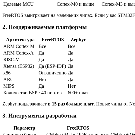
Целевые MCU
Cortex-M0 и выше
Cortex-M3 и вы
FreeRTOS выигрывает на маленьких чипах. Если у вас STM32F0 
2. Поддерживаемые платформы
Архитектура
FreeRTOS
Zephyr
ARM Cortex-M
Все
Все
ARM Cortex-A
Да
Да
RISC-V
Да
Да
Xtensa (ESP32)
Да (ESP-IDF)
Да
x86
Ограниченно
Да
ARC
Нет
Да
MIPS
Да
Нет
Количество BSP
~40 портов
600+ плат
Zephyr поддерживает
в 15 раз больше плат
. Новые чипы от No
3. Инструменты разработки
Параметр
FreeRTOS
Система сборки
CMake / Make / IDE-зависимая
CMake + We