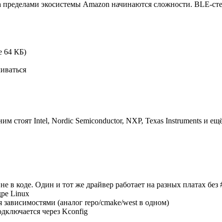
 пределами экосистемы Amazon начинаются сложности. BLE-стек?
 64 КБ)
чиваться
 ним стоят Intel, Nordic Semiconductor, NXP, Texas Instruments и 
а не в коде. Один и тот же драйвер работает на разных платах без #
дре Linux
 зависимостями (аналог repo/cmake/west в одном)
одключается через Kconfig