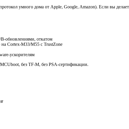
протокол умного дома от Apple, Google, Amazon). Если вы делае
A/B-обновлениями, откатом
 на Cortex-M33/M55 с TrustZone
dware-ускорителям
 MCUboot, без TF-M, без PSA-сертификации.
yr