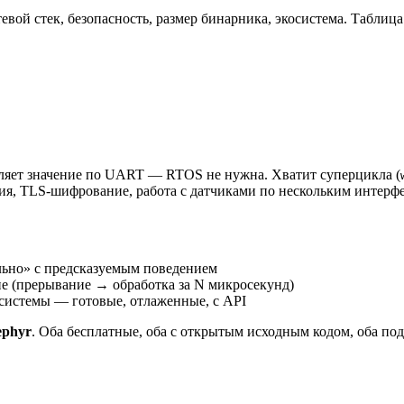
тевой стек, безопасность, размер бинарника, экосистема. Табли
вляет значение по UART — RTOS не нужна. Хватит суперцикла (
ия, TLS-шифрование, работа с датчиками по нескольким интерфе
ельно» с предсказуемым поведением
ие (прерывание → обработка за N микросекунд)
 системы — готовые, отлаженные, с API
ephyr
. Оба бесплатные, оба с открытым исходным кодом, оба п