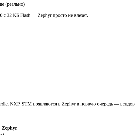
ше (реально)
с 32 КБ Flash — Zephyr просто не влезет.
rdic, NXP, STM появляются в Zephyr в первую очередь — вендор
Zephyr
st