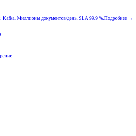
oot, Kafka. Миллионы документов/день, SLA 99.9 %.
Подробнее
→
a
зрение