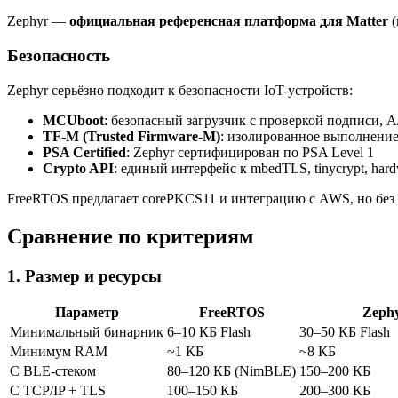
Zephyr —
официальная референсная платформа для Matter
(
Безопасность
Zephyr серьёзно подходит к безопасности IoT-устройств:
MCUboot
: безопасный загрузчик с проверкой подписи, 
TF-M (Trusted Firmware-M)
: изолированное выполнение
PSA Certified
: Zephyr сертифицирован по PSA Level 1
Crypto API
: единый интерфейс к mbedTLS, tinycrypt, har
FreeRTOS предлагает corePKCS11 и интеграцию с AWS, но без
Сравнение по критериям
1. Размер и ресурсы
Параметр
FreeRTOS
Zeph
Минимальный бинарник
6–10 КБ Flash
30–50 КБ Flash
Минимум RAM
~1 КБ
~8 КБ
С BLE-стеком
80–120 КБ (NimBLE)
150–200 КБ
С TCP/IP + TLS
100–150 КБ
200–300 КБ