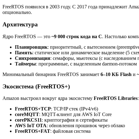
FreeRTOS появился в 2003 году. С 2017 года принадлежит Am
опционально.
Архитектура
Ядро FreeRTOS — это
~9 000 строк кода на C
. Настолько комп
Планировщик
: приоритетный, с вытеснением (preempti
Память
: статическое или динамическое выделение (5 схе
Синхронизация
: семафоры, мьютексы (с наследованием п
Таймеры
: программные, с выделенным daemon-потоком
Минимальный бинарник FreeRTOS занимает
6–10 КБ Flash
и
Экосистема (FreeRTOS+)
Amazon выстроил вокруг ядра экосистему
FreeRTOS Libraries
:
FreeRTOS+TCP
: TCP/IP стек (IPv4/v6)
coreMQTT
: MQTT-клиент для AWS IoT Core
corePKCS11
: криптография и сертификаты
AWS IoT OTA
: обновления прошивок через облако
FreeRTOS+FAT
: файловая система