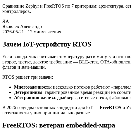
Сравнение Zephyr и FreeRTOS по 7 критериям: архитектура, се
контроллеров.
ЯА
Яковлев Александр
2026-05-21
·
12
минут чтения
Зачем IoT-устройству RTOS
Если ваш датчик считывает температуру раз в минуту и отпра
второе, третье, десятое требование — BLE-стек, OTA-обновлен
флагов и state-машин.
RTOS решает три задачи:
Многозадачность
: несколько потоков работают «паралл
Детерминизм
: гарантированное время реакции на событ
Абстракция железа
: драйверы, сетевые стеки, файловые
В 2026 году два основных кандидата для IoT —
FreeRTOS
и
Z
возможности у них принципиально разные.
FreeRTOS: ветеран embedded-мира