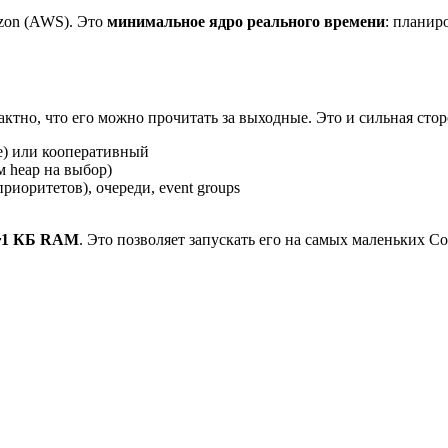
azon (AWS). Это
минимальное ядро реального времени
: планир
актно, что его можно прочитать за выходные. Это и сильная стор
ve) или кооперативный
м heap на выбор)
риоритетов), очереди, event groups
~1 КБ RAM
. Это позволяет запускать его на самых маленьких Cor