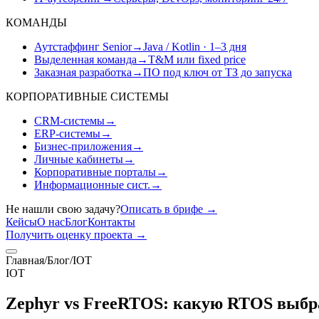
КОМАНДЫ
Аутстаффинг Senior
→
Java / Kotlin · 1–3 дня
Выделенная команда
→
T&M или fixed price
Заказная разработка
→
ПО под ключ от ТЗ до запуска
КОРПОРАТИВНЫЕ СИСТЕМЫ
CRM-системы
→
ERP-системы
→
Бизнес-приложения
→
Личные кабинеты
→
Корпоративные порталы
→
Информационные сист.
→
Не нашли свою задачу?
Описать в брифе
→
Кейсы
О нас
Блог
Контакты
Получить оценку проекта
→
Главная
/
Блог
/
IOT
IOT
Zephyr vs FreeRTOS: какую RTOS выбрат