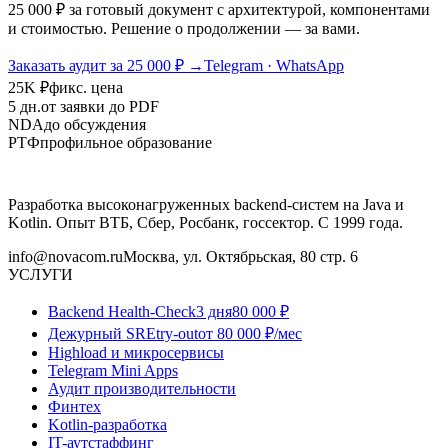
25 000 ₽ за готовый документ с архитектурой, компонентами
и стоимостью. Решение о продолжении — за вами.
Заказать аудит за 25 000 ₽
→
Telegram · WhatsApp
25K ₽
фикс. цена
5 дн.
от заявки до PDF
NDA
до обсуждения
РТФ
профильное образование
Разработка высоконагруженных backend-систем на Java и
Kotlin. Опыт ВТБ, Сбер, Росбанк, госсектор. С 1999 года.
info@novacom.ru
Москва, ул. Октябрьская, 80 стр. 6
УСЛУГИ
Backend Health-Check
3 дня
80 000 ₽
Дежурный SRE
try-out
от 80 000 ₽/мес
Highload и микросервисы
Telegram Mini Apps
Аудит производительности
Финтех
Kotlin-разработка
IT-аутстаффинг