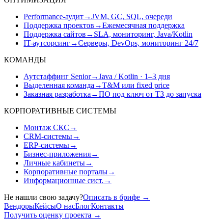
Performance-аудит
→
JVM, GC, SQL, очереди
Поддержка проектов
→
Ежемесячная поддержка
Поддержка сайтов
→
SLA, мониторинг, Java/Kotlin
IT-аутсорсинг
→
Серверы, DevOps, мониторинг 24/7
КОМАНДЫ
Аутстаффинг Senior
→
Java / Kotlin · 1–3 дня
Выделенная команда
→
T&M или fixed price
Заказная разработка
→
ПО под ключ от ТЗ до запуска
КОРПОРАТИВНЫЕ СИСТЕМЫ
Монтаж СКС
→
CRM-системы
→
ERP-системы
→
Бизнес-приложения
→
Личные кабинеты
→
Корпоративные порталы
→
Информационные сист.
→
Не нашли свою задачу?
Описать в брифе
→
Вендоры
Кейсы
О нас
Блог
Контакты
Получить оценку проекта
→