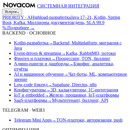
СИСТЕМНАЯ ИНТЕГРАЦИЯ
Услуги
⌄
PRIORITY · A
Highload-разработка
Java 17–21, Kotlin, Spring
Boot, Kafka. Миллионы документов/день, SLA 99.9
%.
Подробнее
→
BACKEND · ОСНОВНОЕ
Kotlin-разработка
→
Backend, Multiplatform, миграция с
Java
Event-driven & streaming
→
Kafka, RabbitMQ, потоки
Финтех и платежи
→
Процессинг, TON, биллинг
Админ-панели и дашборды
→
Бэкофис, аналитика,
отчёты
AI и машинное обучение
→
Чат-боты, ML, компьютерное
зрение
Low-code бэкенд
→
Supabase, Directus, n8n
Конфигураторы
→
3D, калькуляторы, 1С-интеграция
IoT и embedded
→
Железо, прошивки, IoT-платформы
SaaS-платформы
→
Мультитенант, биллинг, API
TELEGRAM · WEB3
Telegram Mini Apps
→
TON-платежи, авторизация, push
ОПТИМИЗАЦИЯ