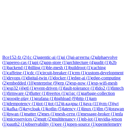
Тег:
kotlin
Статьи по теме «kotlin»: практические разборы, кейсы и
руководства инженеров Новаком — заказная разработка ПО
на Java/Kotlin для бизнеса.
Все
152-fz
(
2
)
1c
(
2
)
agentic-ai
(
1
)
ai
(
3
)
ai-агенты
(
2
)
alphaevolve
(
1
)
apereo-cas
(
1
)
api
(
2
)
app-store
(
1
)
architecture
(
4
)
audit
(
1
)
b2b
(
1
)
backend
(
1
)
billing
(
1
)
ble-mesh
(
1
)
buildroot
(
1
)
caching
(
1
)
caffeine
(
1
)
cdc
(
1
)
circuit-breaker
(
1
)
crm
(
1
)
custom-development
(
1
)
devops
(
1
)
digital-twin
(
1
)
docker
(
1
)
edge-ai
(
1
)
edge-computing
(
2
)
embedded
(
10
)
enterprise
(
9
)
erp
(
2
)
esp-now
(
1
)
esp-wifi-mesh
(
1
)
esp32
(
4
)
etl
(
1
)
event-driven
(
1
)
fault-tolerance
(
1
)
fido2
(
1
)
fintech
(
1
)
firmware
(
2
)
flutter
(
1
)
freertos
(
1
)
g1gc
(
1
)
garbage-collection
(
1
)
google-play
(
1
)
grafana
(
1
)
highload
(
9
)
http
(
1
)
iam
(
1
)
idempotency
(
1
)
iiot
(
1
)
iot
(
12
)
it-кадры
(
1
)
java
(
11
)
jvm
(
3
)
jwt
(
1
)
kafka
(
5
)
keycloak
(
1
)
kotlin
(
5
)
latency
(
1
)
linux
(
1
)
llm
(
5
)
lorawan
(
1
)
lpwan
(
1
)
matter
(
2
)
mes
(
1
)
mesh-сети
(
1
)
message-broker
(
1
)
mfa
(
1
)
microservices
(
2
)
mqtt
(
2
)
multitenancy
(
1
)
nb-iot
(
1
)
nvidia-jetson
(
1
)
oauth2
(
1
)
observability
(
1
)
oee
(
1
)
open-source
(
1
)
opentelemetry