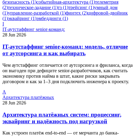
безопасность
(
1
)
событийная-архитектура
(
1
)
телеметрия
(
2
)
техническое-задание
(
1
)
тз
(
1
)
трейсинг
(
1
)
умный дом
(
1
)
управление-разработкой
(
1
)
финтех
(
2
)
цифровой-двойник
(
1
)
эквайринг
(
1
)
эмбеддинги
(
1
)
I
IT-аутстаффинг senior-команд:
28 Jun 2026
IT-аутстаффинг senior-команд: модель, отличие
от аутсорсинга и как выбирать
Чем аутстаффинг отличается от аутсорсинга и фриланса, когда
он выгоден при дефиците senior-разработчиков, как считать
экономику против найма в штат, какие риски закрывать
договором и как за 1–3 дня подключить инженера к проекту.
А
Архитектура платёжных
28 Jun 2026
Архитектура платёжных систем: процессинг,
эквайринг и надёжность под нагрузкой
Как устроен платёж end-to-end — от мерчанта до банка-