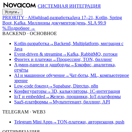
СИСТЕМНАЯ ИНТЕГРАЦИЯ
Услуги
⌄
PRIORITY · A
Highload-разработка
Java 17–21, Kotlin, Spring
Boot, Kafka. Миллионы документов/день, SLA 99.9
%.
Подробнее
→
BACKEND · ОСНОВНОЕ
Kotlin-разработка
→
Backend, Multiplatform, миграция с
Java
Event-driven & streaming
→
Kafka, RabbitMQ, потоки
Финтех и платежи
→
Процессинг, TON, биллинг
Админ-панели и дашборды
→
Бэкофис, аналитика,
отчёты
AI и машинное обучение
→
Чат-боты, ML, компьютерное
зрение
Low-code бэкенд
→
Supabase, Directus, n8n
Конфигураторы
→
3D, калькуляторы, 1С-интеграция
IoT и embedded
→
Железо, прошивки, IoT-платформы
SaaS-платформы
→
Мультитенант, биллинг, API
TELEGRAM · WEB3
Telegram Mini Apps
→
TON-платежи, авторизация, push
ОПТИМИЗАЦИЯ