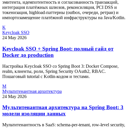
эмитента, идемпотентность и согласованность транзакций,
интеграция платёжных шлюзов, реконсиляция, PCI DSS и
токенизация, highload-паттерны (outbox, очереди, ретраи) и
импортозамещение платёжной инфраструктуры на Java/Kotlin.
K
Keycloak SSO
24 May 2026
Keycloak SSO + Spring Boot: полный гайд от
Docker до production
Настройка Keycloak SSO со Spring Boot 3: Docker Compose,
realm, клиенты, роли, Spring Security OAuth2, RBAC.
Пошаговый tutorial с Kotlin-кодом и тестами.
М
Мультитенантная архитектура
24 May 2026
Мультитенантная архитектура на Spring Boot: 3
модели изоляции данных
Мультитенантность в SaaS: schema-per-tenant, row-level security,