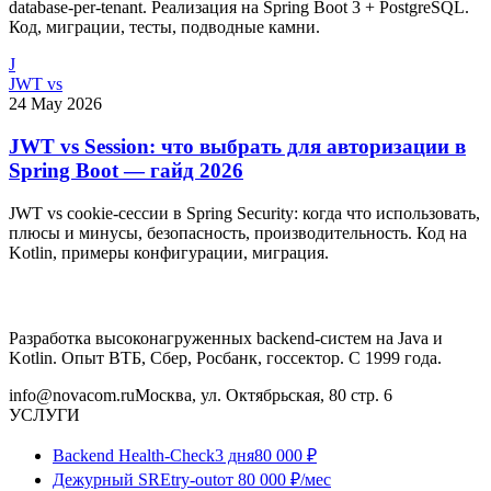
database-per-tenant. Реализация на Spring Boot 3 + PostgreSQL.
Код, миграции, тесты, подводные камни.
J
JWT vs
24 May 2026
JWT vs Session: что выбрать для авторизации в
Spring Boot — гайд 2026
JWT vs cookie-сессии в Spring Security: когда что использовать,
плюсы и минусы, безопасность, производительность. Код на
Kotlin, примеры конфигурации, миграция.
Разработка высоконагруженных backend-систем на Java и
Kotlin. Опыт ВТБ, Сбер, Росбанк, госсектор. С 1999 года.
info@novacom.ru
Москва, ул. Октябрьская, 80 стр. 6
УСЛУГИ
Backend Health-Check
3 дня
80 000 ₽
Дежурный SRE
try-out
от 80 000 ₽/мес