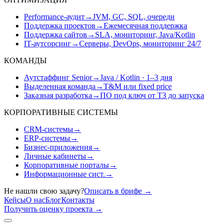
Performance-аудит
→
JVM, GC, SQL, очереди
Поддержка проектов
→
Ежемесячная поддержка
Поддержка сайтов
→
SLA, мониторинг, Java/Kotlin
IT-аутсорсинг
→
Серверы, DevOps, мониторинг 24/7
КОМАНДЫ
Аутстаффинг Senior
→
Java / Kotlin · 1–3 дня
Выделенная команда
→
T&M или fixed price
Заказная разработка
→
ПО под ключ от ТЗ до запуска
КОРПОРАТИВНЫЕ СИСТЕМЫ
CRM-системы
→
ERP-системы
→
Бизнес-приложения
→
Личные кабинеты
→
Корпоративные порталы
→
Информационные сист.
→
Не нашли свою задачу?
Описать в брифе
→
Кейсы
О нас
Блог
Контакты
Получить оценку проекта
→