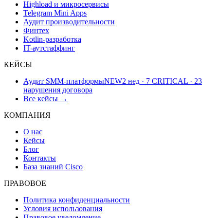
Highload и микросервисы
Telegram Mini Apps
Аудит производительности
Финтех
Kotlin-разработка
IT-аутстаффинг
КЕЙСЫ
Аудит SMM-платформы
NEW
2 нед · 7 CRITICAL · 23
нарушения договора
Все кейсы →
КОМПАНИЯ
О нас
Кейсы
Блог
Контакты
База знаний Cisco
ПРАВОВОЕ
Политика конфиденциальности
Условия использования
Правовое уведомление