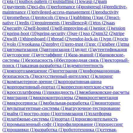
(
1
)
ota
(
1
)
outbox-pattern
(
1
)
outstaffing
(
1
)
owasp
(
2
)
pam
(
1
)
payments
(
2
)
pci-dss
(
1
)
performance
(
4
)
postgresql
(
4
)
predictive-
maintenance
(
1
)
privileged-access-management
(
1
)
productivity
(
1
)
prometheus
(
1
)
protocols
(
1
)
pwa
(
1
)
rabbitmq
(
1
)
rag
(
3
)
react-
native
(
1
)
redis
(
1
)
requirements
(
1
)
resilience4j
(
1
)
rtos
(
2
)
saas
(
2
)
security
(
2
)
self-hosted
(
1
)
self-improving-ai
(
1
)
senior
(
1
)
session
(
1
)
spring-boot
(
10
)
spring-security
(
3
)
sre
(
1
)
sso
(
2
)
stm32
(
2
)
stripe
(
2
)
swift
(
1
)
thingsboard
(
1
)
thread
(
2
)
vendor-lock-in
(
1
)
vpn
(
1
)
yocto
(
1
)
yolo
(
1
)
yookassa
(
2
)
zephyr
(
1
)
zero-trust
(
1
)
zgc
(
1
)
zigbee
(
1
)
ztna
(
1
)
автоматизация
(
3
)
авторизация
(
1
)
аудит
(
1
)
аутентификация
(
1
)
аутсорсинг
(
1
)
аутстаффинг
(
1
)
база-знаний
(
1
)
банковские-
системы
(
1
)
безопасность
(
4
)
беспроводная связь
(
1
)
векторный-
поиск
(
1
)
заказная-разработка
(
1
)
идемпотентность
(
1
)
импортозамещение
(
5
)
интеграция
(
1
)
информационная-
безопасность
(
3
)
искусственный-интеллект
(
1
)
клиринг
(
1
)
компьютерное-зрение
(
1
)
корпоративная-шина
(
1
)
корпоративный-портал
(
1
)
корреспондентские-счета
(
1
)
кроссплатформа
(
1
)
ликвидность
(
1
)
межбанковские-расчеты
(
1
)
миграция
(
1
)
микроконтроллеры
(
2
)
микросегментация
(
1
)
микросервисы
(
1
)
мобильная-разработка
(
1
)
мониторинг
(
1
)
мультиагентные-системы
(
1
)
нагрузочное-тестирование
(
1
)
найм
(
1
)
ностро-лоро
(
1
)
оптимизация
(
1
)
платформа
(
1
)
платёжные-системы
(
1
)
портал
(
1
)
производительность
(
1
)
промышленный-софт
(
1
)
профилирование
(
1
)
процессинг
(
1
)
прошивки
(
1
)
разработка
(
1
)
робототехника
(
1
)
сетевая-