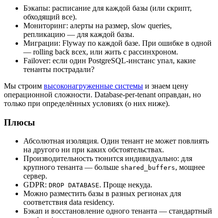
Бэкапы: расписание для каждой базы (или скрипт,
обходящий все).
Мониторинг: алерты на размер, slow queries,
репликацию — для каждой базы.
Миграции: Flyway по каждой базе. При ошибке в одной
— rolling back всех, или жить с рассинхроном.
Failover: если один PostgreSQL-инстанс упал, какие
тенанты пострадали?
Мы строим
высоконагруженные системы
и знаем цену
операционной сложности. Database-per-tenant оправдан, но
только при определённых условиях (о них ниже).
Плюсы
Абсолютная изоляция. Один тенант не может повлиять
на другого ни при каких обстоятельствах.
Производительность тюнится индивидуально: для
крупного тенанта — больше
, мощнее
shared_buffers
сервер.
GDPR:
. Проще некуда.
DROP DATABASE
Можно разместить базы в разных регионах для
соответствия data residency.
Бэкап и восстановление одного тенанта — стандартный