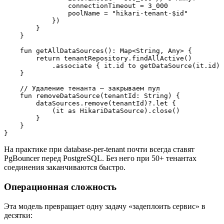
                connectionTimeout = 3_000

                poolName = "hikari-tenant-$id"

            })

        }

    }

    fun getAllDataSources(): Map<String, Any> {

        return tenantRepository.findAllActive()

            .associate { it.id to getDataSource(it.id) 
    }

    // Удаление тенанта — закрываем пул

    fun removeDataSource(tenantId: String) {

        dataSources.remove(tenantId)?.let {

            (it as HikariDataSource).close()

        }

    }

На практике при database-per-tenant почти всегда ставят
PgBouncer перед PostgreSQL. Без него при 50+ тенантах
соединения заканчиваются быстро.
Операционная сложность
Эта модель превращает одну задачу «задеплоить сервис» в
десятки: