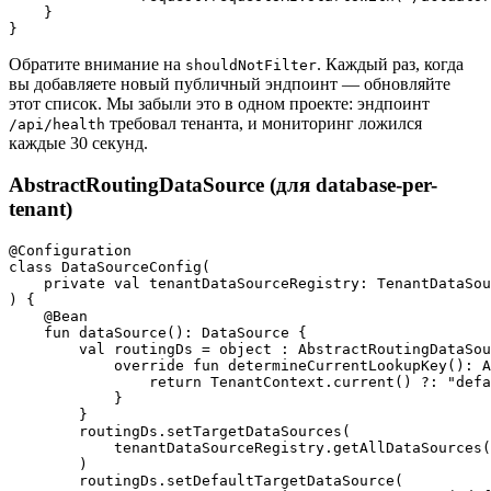
    }

Обратите внимание на
. Каждый раз, когда
shouldNotFilter
вы добавляете новый публичный эндпоинт — обновляйте
этот список. Мы забыли это в одном проекте: эндпоинт
требовал тенанта, и мониторинг ложился
/api/health
каждые 30 секунд.
AbstractRoutingDataSource (для database-per-
tenant)
@Configuration

class DataSourceConfig(

    private val tenantDataSourceRegistry: TenantDataSou
) {

    @Bean

    fun dataSource(): DataSource {

        val routingDs = object : AbstractRoutingDataSou
            override fun determineCurrentLookupKey(): A
                return TenantContext.current() ?: "defa
            }

        }

        routingDs.setTargetDataSources(

            tenantDataSourceRegistry.getAllDataSources(
        )

        routingDs.setDefaultTargetDataSource(
