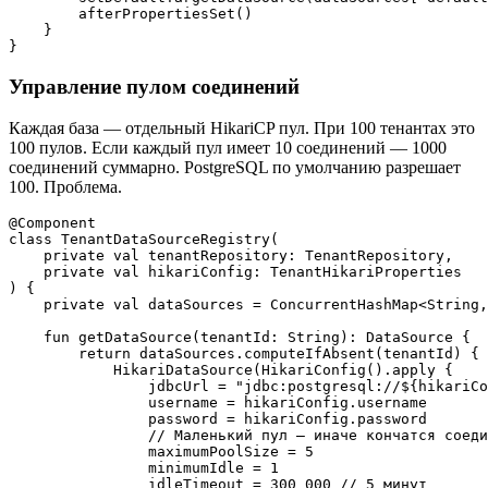
        afterPropertiesSet()

    }

Управление пулом соединений
Каждая база — отдельный HikariCP пул. При 100 тенантах это
100 пулов. Если каждый пул имеет 10 соединений — 1000
соединений суммарно. PostgreSQL по умолчанию разрешает
100. Проблема.
@Component

class TenantDataSourceRegistry(

    private val tenantRepository: TenantRepository,

    private val hikariConfig: TenantHikariProperties

) {

    private val dataSources = ConcurrentHashMap<String,
    fun getDataSource(tenantId: String): DataSource {

        return dataSources.computeIfAbsent(tenantId) { 
            HikariDataSource(HikariConfig().apply {

                jdbcUrl = "jdbc:postgresql://${hikariCo
                username = hikariConfig.username

                password = hikariConfig.password

                // Маленький пул — иначе кончатся соеди
                maximumPoolSize = 5

                minimumIdle = 1

                idleTimeout = 300_000 // 5 минут
