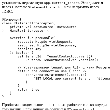
установить переменную
. Это делается
app.current_tenant
через Hibernate
или напрямую через
StatementInspector
JDBC:
@Component

class RlsTenantInterceptor(

    private val dataSource: DataSource

) : HandlerInterceptor {

    override fun preHandle(

        request: HttpServletRequest,

        response: HttpServletResponse,

        handler: Any

    ): Boolean {

        val tenantId = TenantContext.current()

            ?: throw TenantNotResolvedException()

        // Устанавливаем tenant для RLS-политик Postgre
        dataSource.connection.use { conn ->

            conn.createStatement().execute(

                "SET LOCAL app.current_tenant = '${tena
            )

        }

        return true

    }

Проблема с кодом выше —
работает только внутри
SET LOCAL
транзакции. Если запрос не обёрнут в
,
@Transactional