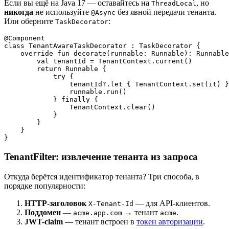
Если вы ещё на Java 17 — оставайтесь на
, но
ThreadLocal
никогда
не используйте
без явной передачи тенанта.
@Async
Или оберните
:
TaskDecorator
@Component

class TenantAwareTaskDecorator : TaskDecorator {

    override fun decorate(runnable: Runnable): Runnable
        val tenantId = TenantContext.current()

        return Runnable {

            try {

                tenantId?.let { TenantContext.set(it) }

                runnable.run()

            } finally {

                TenantContext.clear()

            }

        }

    }

TenantFilter: извлечение тенанта из запроса
Откуда берётся идентификатор тенанта? Три способа, в
порядке популярности:
HTTP-заголовок
— для API-клиентов.
X-Tenant-Id
Поддомен
—
→ тенант
.
acme.app.com
acme
JWT-claim
— тенант встроен в
токен авторизации
.