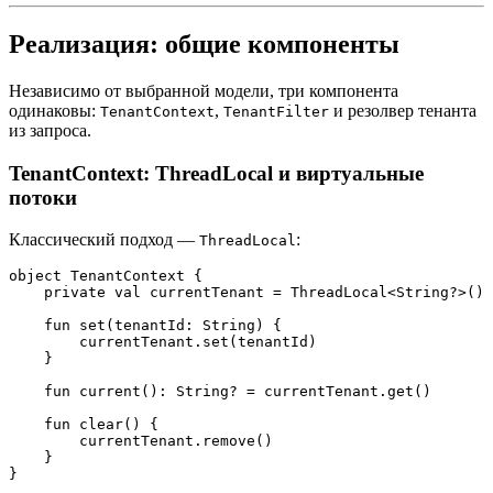
Реализация: общие компоненты
Независимо от выбранной модели, три компонента
одинаковы:
,
и резолвер тенанта
TenantContext
TenantFilter
из запроса.
TenantContext: ThreadLocal и виртуальные
потоки
Классический подход —
:
ThreadLocal
object TenantContext {

    private val currentTenant = ThreadLocal<String?>()

    fun set(tenantId: String) {

        currentTenant.set(tenantId)

    }

    fun current(): String? = currentTenant.get()

    fun clear() {

        currentTenant.remove()

    }
