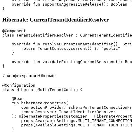
    override fun supportsAggressiveRelease(): Boolean =
Hibernate: CurrentTenantIdentifierResolver
@Component

class TenantIdentifierResolver : CurrentTenantIdentifie
    override fun resolveCurrentTenantIdentifier(): Stri
        return TenantContext.current() ?: "public"

    }

    override fun validateExistingCurrentSessions(): Boo
И конфигурация Hibernate:
@Configuration

class HibernateMultiTenantConfig {

    @Bean

    fun hibernateProperties(

        connectionProvider: SchemaPerTenantConnectionPr
        tenantResolver: TenantIdentifierResolver

    ): HibernatePropertiesCustomizer = HibernatePropert
        props[AvailableSettings.MULTI_TENANT_CONNECTION
        props[AvailableSettings.MULTI_TENANT_IDENTIFIER
    }
