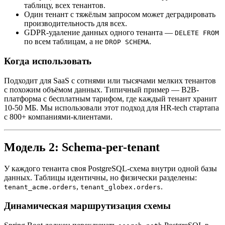
таблицу, всех тенантов.
Один тенант с тяжёлым запросом может деградировать
производительность для всех.
GDPR-удаление данных одного тенанта —
DELETE FROM
по всем таблицам, а не
.
DROP SCHEMA
Когда использовать
Подходит для SaaS с сотнями или тысячами мелких тенантов
с похожим объёмом данных. Типичный пример — B2B-
платформа с бесплатным тарифом, где каждый тенант хранит
10-50 МБ. Мы использовали этот подход для HR-tech стартапа
с 800+ компаниями-клиентами.
Модель 2: Schema-per-tenant
У каждого тенанта своя PostgreSQL-схема внутри одной базы
данных. Таблицы идентичны, но физически разделены:
,
.
tenant_acme.orders
tenant_globex.orders
Динамическая маршрутизация схемы