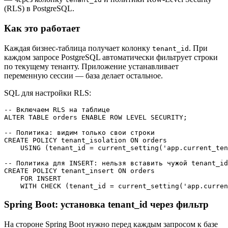
(RLS) в PostgreSQL.
Как это работает
Каждая бизнес-таблица получает колонку
. При
tenant_id
каждом запросе PostgreSQL автоматически фильтрует строки
по текущему тенанту. Приложение устанавливает
переменную сессии — база делает остальное.
SQL для настройки RLS:
-- Включаем RLS на таблице

ALTER TABLE orders ENABLE ROW LEVEL SECURITY;

-- Политика: видим только свои строки

CREATE POLICY tenant_isolation ON orders

    USING (tenant_id = current_setting('app.current_ten
-- Политика для INSERT: нельзя вставить чужой tenant_id

CREATE POLICY tenant_insert ON orders

    FOR INSERT

Spring Boot: установка tenant_id через фильтр
На стороне Spring Boot нужно перед каждым запросом к базе