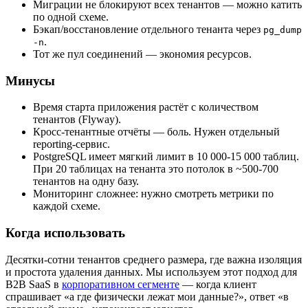
Миграции не блокируют всех тенантов — можно катить
по одной схеме.
Бэкап/восстановление отдельного тенанта через
pg_dump
.
-n
Тот же пул соединений — экономия ресурсов.
Минусы
Время старта приложения растёт с количеством
тенантов (Flyway).
Кросс-тенантные отчёты — боль. Нужен отдельный
reporting-сервис.
PostgreSQL имеет мягкий лимит в 10 000-15 000 таблиц.
При 20 таблицах на тенанта это потолок в ~500-700
тенантов на одну базу.
Мониторинг сложнее: нужно смотреть метрики по
каждой схеме.
Когда использовать
Десятки-сотни тенантов среднего размера, где важна изоляция
и простота удаления данных. Мы используем этот подход для
B2B SaaS в
корпоративном сегменте
— когда клиент
спрашивает «а где физически лежат мои данные?», ответ «в