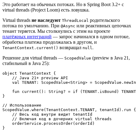
Это работает на обычных потоках. Но в Spring Boot 3.2+ с
virtual threads (Project Loom) есть ловушка.
Virtual threads
не наследуют
родительского
ThreadLocal
потока по умолчанию. При
или реактивных цепочках
@Async
тенант теряется. Мы столкнулись с этим на проекте
платёжных интеграций
— запрос начинался в одном потоке,
обработка платежа продолжалась в другом, и
возвращал
.
TenantContext.current()
null
Решение для virtual threads —
(preview в Java 21,
ScopedValue
стабильный в Java 25):
object TenantContext {

    // Java 21+ preview API

    val TENANT: ScopedValue<String> = ScopedValue.newIn
    fun current(): String? = if (TENANT.isBound) TENANT
}

// Использование

ScopedValue.where(TenantContext.TENANT, tenantId).run {

    // Весь код внутри видит tenantId

    // Включая код в дочерних virtual threads

    orderService.processOrder(orderId)
