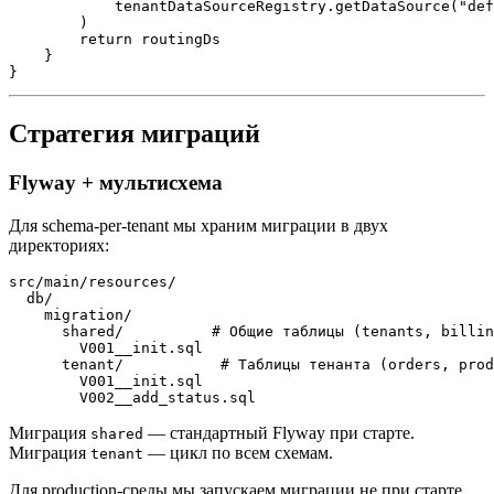
            tenantDataSourceRegistry.getDataSource("def
        )

        return routingDs

    }

Стратегия миграций
Flyway + мультисхема
Для schema-per-tenant мы храним миграции в двух
директориях:
src/main/resources/

  db/

    migration/

      shared/          # Общие таблицы (tenants, billin
        V001__init.sql

      tenant/           # Таблицы тенанта (orders, prod
        V001__init.sql

Миграция
— стандартный Flyway при старте.
shared
Миграция
— цикл по всем схемам.
tenant
Для production-среды мы запускаем миграции не при старте