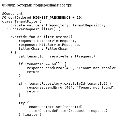
Фильтр, который поддерживает все три:
@Component

@Order(Ordered.HIGHEST_PRECEDENCE + 10)

class TenantFilter(

    private val tenantRepository: TenantRepository

) : OncePerRequestFilter() {

    override fun doFilterInternal(

        request: HttpServletRequest,

        response: HttpServletResponse,

        filterChain: FilterChain

    ) {

        val tenantId = resolveTenant(request)

        if (tenantId == null) {

            response.sendError(400, "Tenant not resolve
            return

        }

        if (!tenantRepository.existsById(tenantId)) {

            response.sendError(404, "Tenant not found")

            return

        }

        try {

            TenantContext.set(tenantId)

            filterChain.doFilter(request, response)

        } finally {
