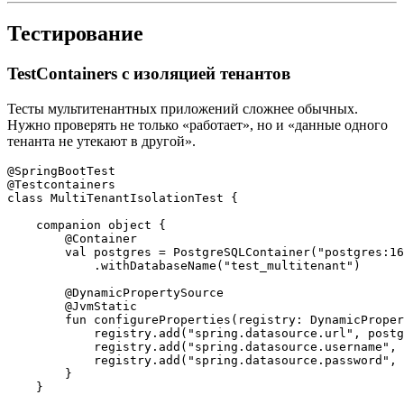
Тестирование
TestContainers с изоляцией тенантов
Тесты мультитенантных приложений сложнее обычных.
Нужно проверять не только «работает», но и «данные одного
тенанта не утекают в другой».
@SpringBootTest

@Testcontainers

class MultiTenantIsolationTest {

    companion object {

        @Container

        val postgres = PostgreSQLContainer("postgres:16
            .withDatabaseName("test_multitenant")

        @DynamicPropertySource

        @JvmStatic

        fun configureProperties(registry: DynamicProper
            registry.add("spring.datasource.url", postg
            registry.add("spring.datasource.username", 
            registry.add("spring.datasource.password", 
        }

    }
