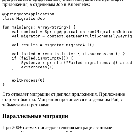
приложения, а отдельным Job в Kubernetes:
@SpringBootApplication

class MigrationJob

fun main(args: Array<String>) {

    val context = SpringApplication.run(MigrationJob::c
    val migrator = context.getBean(MultiSchemaFlywayMig
    val results = migrator.migrateAll()

    val failed = results.filter { it.success.not() }

    if (failed.isNotEmpty()) {

        System.err.println("Failed migrations: ${failed
        exitProcess(1)

    }

    exitProcess(0)

Это отделяет миграции от деплоя приложения. Приложение
стартует быстро. Миграция прогоняется в отдельном Pod, с
таймаутами и ретраями.
Параллельные миграции
При 200+ схемах последовательная миграция занимает