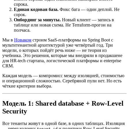
сорока.
Единая кодовая база.
Фикс бага — один деплой. Не
сорок.
Онбординг за минуты.
Новый клиент — запись в
таблице или новая схема. Не Terraform-прогон на
полчаса.
Мы в
Новаком
строим SaaS-платформы на Spring Boot с
мультитенантной архитектурой уже четвёртый год. Три
модели, о которых пойдёт речь ниже — не теория из
учебника. Это решения, которые мы внедряли в продакшене
для HR-tech стартапа, логистической платформы и enterprise
CRM.
Каждая модель — компромисс между изоляцией, стоимостью
и операционной сложностью. Серебряной пули нет. Но есть
чёткие критерии выбора.
Модель 1: Shared database + Row-Level
Security
Все тенанты живут в одной базе, в одних таблицах. Изоляция
— через колонку
и политики Row-Level Security
tenant_id