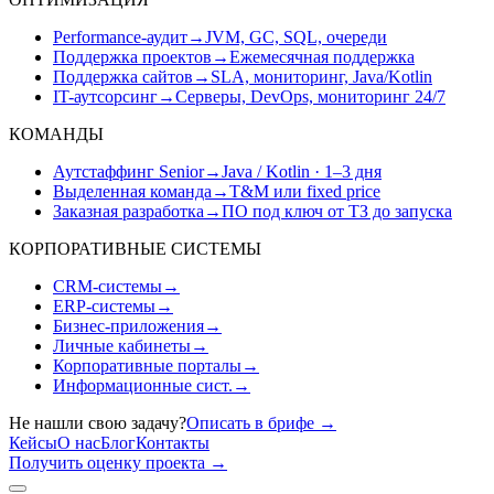
Performance-аудит
→
JVM, GC, SQL, очереди
Поддержка проектов
→
Ежемесячная поддержка
Поддержка сайтов
→
SLA, мониторинг, Java/Kotlin
IT-аутсорсинг
→
Серверы, DevOps, мониторинг 24/7
КОМАНДЫ
Аутстаффинг Senior
→
Java / Kotlin · 1–3 дня
Выделенная команда
→
T&M или fixed price
Заказная разработка
→
ПО под ключ от ТЗ до запуска
КОРПОРАТИВНЫЕ СИСТЕМЫ
CRM-системы
→
ERP-системы
→
Бизнес-приложения
→
Личные кабинеты
→
Корпоративные порталы
→
Информационные сист.
→
Не нашли свою задачу?
Описать в брифе
→
Кейсы
О нас
Блог
Контакты
Получить оценку проекта
→