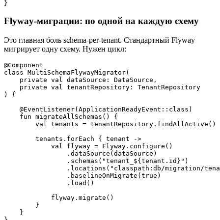
Flyway-миграции: по одной на каждую схему
Это главная боль schema-per-tenant. Стандартный Flyway
мигрирует одну схему. Нужен цикл:
@Component

class MultiSchemaFlywayMigrator(

    private val dataSource: DataSource,

    private val tenantRepository: TenantRepository

) {

    @EventListener(ApplicationReadyEvent::class)

    fun migrateAllSchemas() {

        val tenants = tenantRepository.findAllActive()

        tenants.forEach { tenant ->

            val flyway = Flyway.configure()

                .dataSource(dataSource)

                .schemas("tenant_${tenant.id}")

                .locations("classpath:db/migration/tena
                .baselineOnMigrate(true)

                .load()

            flyway.migrate()

        }

    }
