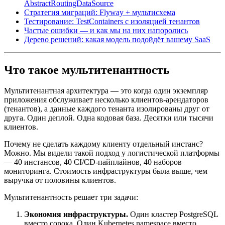
AbstractRoutingDataSource
Стратегия миграций: Flyway + мультисхема
Тестирование: TestContainers с изоляцией тенантов
Частые ошибки — и как мы на них напоролись
Дерево решений: какая модель подойдёт вашему SaaS
Что такое мультитенантность
Мультитенантная архитектура — это когда один экземпляр
приложения обслуживает несколько клиентов-арендаторов
(тенантов), а данные каждого тенанта изолированы друг от
друга. Один деплой. Одна кодовая база. Десятки или тысячи
клиентов.
Почему не сделать каждому клиенту отдельный инстанс?
Можно. Мы видели такой подход у логистической платформы
— 40 инстансов, 40 CI/CD-пайплайнов, 40 наборов
мониторинга. Стоимость инфраструктуры была выше, чем
выручка от половины клиентов.
Мультитенантность решает три задачи:
Экономия инфраструктуры.
Один кластер PostgreSQL
вместо сорока. Один Kubernetes namespace вместо