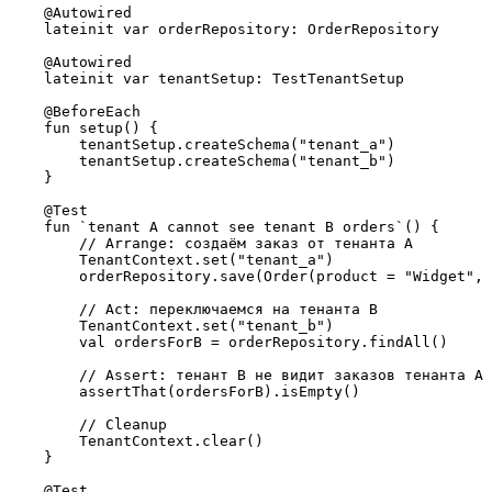
    @Autowired

    lateinit var orderRepository: OrderRepository

    @Autowired

    lateinit var tenantSetup: TestTenantSetup

    @BeforeEach

    fun setup() {

        tenantSetup.createSchema("tenant_a")

        tenantSetup.createSchema("tenant_b")

    }

    @Test

    fun `tenant A cannot see tenant B orders`() {

        // Arrange: создаём заказ от тенанта A

        TenantContext.set("tenant_a")

        orderRepository.save(Order(product = "Widget", 
        // Act: переключаемся на тенанта B

        TenantContext.set("tenant_b")

        val ordersForB = orderRepository.findAll()

        // Assert: тенант B не видит заказов тенанта A

        assertThat(ordersForB).isEmpty()

        // Cleanup

        TenantContext.clear()

    }

    @Test
