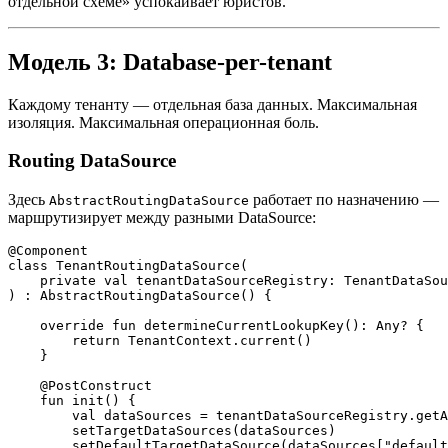
отдельной схеме» успокаивает юристов.
Модель 3: Database-per-tenant
Каждому тенанту — отдельная база данных. Максимальная
изоляция. Максимальная операционная боль.
Routing DataSource
Здесь
работает по назначению —
AbstractRoutingDataSource
маршрутизирует между разными DataSource:
@Component

class TenantRoutingDataSource(

    private val tenantDataSourceRegistry: TenantDataSou
) : AbstractRoutingDataSource() {

    override fun determineCurrentLookupKey(): Any? {

        return TenantContext.current()

    }

    @PostConstruct

    fun init() {

        val dataSources = tenantDataSourceRegistry.getA
        setTargetDataSources(dataSources)

        setDefaultTargetDataSource(dataSources["default