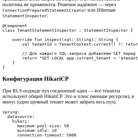
политика не применится. Решение надёжнее — через
или Hibernate
ConnectionPreparedStatementCreator
:
StatementInspector
@Component

class TenantStatementInspector : StatementInspector {

    override fun inspect(sql: String): String {

        val tenantId = TenantContext.current() ?: retur
        // Для каждого SQL-запроса добавляем SET перед 
        return "SET LOCAL app.current_tenant = '$tenant
    }

Конфигурация HikariCP
При RLS-подходе пул соединений один — все тенанты
используют общий HikariCP. Это и плюс (меньше ресурсов), и
минус (один шумный тенант может забрать весь пул).
spring:

  datasource:

    hikari:

      maximum-pool-size: 50

      minimum-idle: 10

      connection-timeout: 5000
