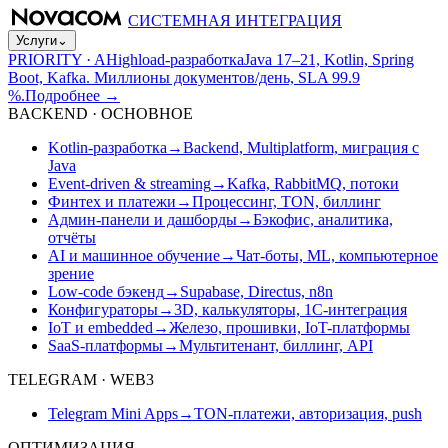
СИСТЕМНАЯ ИНТЕГРАЦИЯ
Услуги
⌄
PRIORITY · A
Highload-разработка
Java 17–21, Kotlin, Spring
Boot, Kafka. Миллионы документов/день, SLA 99.9
%.
Подробнее
→
BACKEND · ОСНОВНОЕ
Kotlin-разработка
→
Backend, Multiplatform, миграция с
Java
Event-driven & streaming
→
Kafka, RabbitMQ, потоки
Финтех и платежи
→
Процессинг, TON, биллинг
Админ-панели и дашборды
→
Бэкофис, аналитика,
отчёты
AI и машинное обучение
→
Чат-боты, ML, компьютерное
зрение
Low-code бэкенд
→
Supabase, Directus, n8n
Конфигураторы
→
3D, калькуляторы, 1С-интеграция
IoT и embedded
→
Железо, прошивки, IoT-платформы
SaaS-платформы
→
Мультитенант, биллинг, API
TELEGRAM · WEB3
Telegram Mini Apps
→
TON-платежи, авторизация, push
ОПТИМИЗАЦИЯ