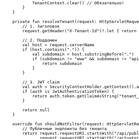
            TenantContext.clear() // Обязательно!

        }

    }

    private fun resolveTenant(request: HttpServletReque
        // 1. Заголовок

        request.getHeader("X-Tenant-Id")?.let { return 
        // 2. Поддомен

        val host = request.serverName

        if (host.contains(".")) {

            val subdomain = host.substringBefore(".")

            if (subdomain != "www" && subdomain != "api
                return subdomain

            }

        }

        // 3. JWT claim

        val auth = SecurityContextHolder.getContext().a
        if (auth is JwtAuthenticationToken) {

            return auth.token.getClaimAsString("tenant_
        }

        return null

    }

    override fun shouldNotFilter(request: HttpServletRe
        // Публичные эндпоинты без тенанта

        return request.requestURI.startsWith("/api/publ
               request.requestURI.startsWith("/actuator