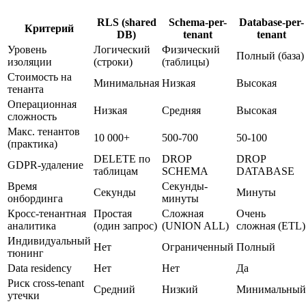
RLS (shared
Schema-per-
Database-per-
Критерий
DB)
tenant
tenant
Уровень
Логический
Физический
Полный (база)
изоляции
(строки)
(таблицы)
Стоимость на
Минимальная
Низкая
Высокая
тенанта
Операционная
Низкая
Средняя
Высокая
сложность
Макс. тенантов
10 000+
500-700
50-100
(практика)
DELETE по
DROP
DROP
GDPR-удаление
таблицам
SCHEMA
DATABASE
Время
Секунды-
Секунды
Минуты
онбординга
минуты
Кросс-тенантная
Простая
Сложная
Очень
аналитика
(один запрос)
(UNION ALL)
сложная (ETL)
Индивидуальный
Нет
Ограниченный
Полный
тюнинг
Data residency
Нет
Нет
Да
Риск cross-tenant
Средний
Низкий
Минимальный
утечки