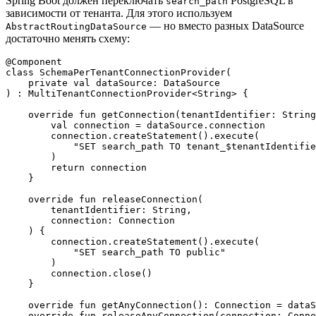
Spring Boot должен переключать
PostgreSQL в
search_path
зависимости от тенанта. Для этого используем
— но вместо разных DataSource
AbstractRoutingDataSource
достаточно менять схему:
@Component

class SchemaPerTenantConnectionProvider(

    private val dataSource: DataSource

) : MultiTenantConnectionProvider<String> {

    override fun getConnection(tenantIdentifier: String
        val connection = dataSource.connection

        connection.createStatement().execute(

            "SET search_path TO tenant_$tenantIdentifie
        )

        return connection

    }

    override fun releaseConnection(

        tenantIdentifier: String,

        connection: Connection

    ) {

        connection.createStatement().execute(

            "SET search_path TO public"

        )

        connection.close()

    }

    override fun getAnyConnection(): Connection = dataS
    override fun releaseAnyConnection(connection: Conne