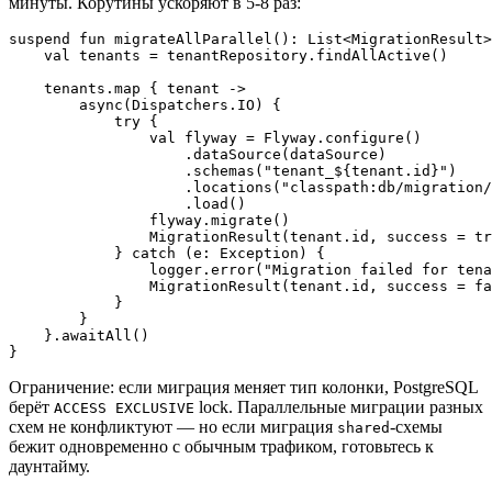
минуты. Корутины ускоряют в 5-8 раз:
suspend fun migrateAllParallel(): List<MigrationResult>
    val tenants = tenantRepository.findAllActive()

    tenants.map { tenant ->

        async(Dispatchers.IO) {

            try {

                val flyway = Flyway.configure()

                    .dataSource(dataSource)

                    .schemas("tenant_${tenant.id}")

                    .locations("classpath:db/migration/
                    .load()

                flyway.migrate()

                MigrationResult(tenant.id, success = tr
            } catch (e: Exception) {

                logger.error("Migration failed for tena
                MigrationResult(tenant.id, success = fa
            }

        }

    }.awaitAll()

Ограничение: если миграция меняет тип колонки, PostgreSQL
берёт
lock. Параллельные миграции разных
ACCESS EXCLUSIVE
схем не конфликтуют — но если миграция
-схемы
shared
бежит одновременно с обычным трафиком, готовьтесь к
даунтайму.