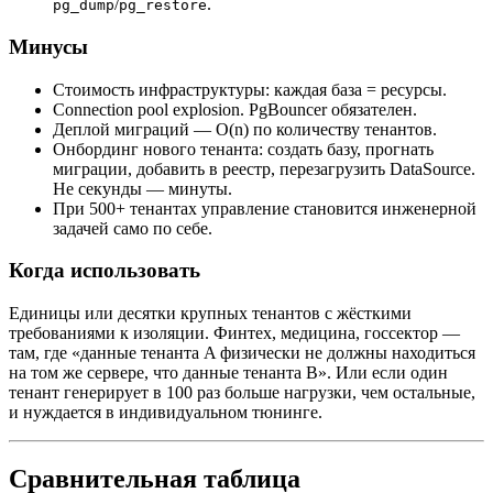
/
.
pg_dump
pg_restore
Минусы
Стоимость инфраструктуры: каждая база = ресурсы.
Connection pool explosion. PgBouncer обязателен.
Деплой миграций — O(n) по количеству тенантов.
Онбординг нового тенанта: создать базу, прогнать
миграции, добавить в реестр, перезагрузить DataSource.
Не секунды — минуты.
При 500+ тенантах управление становится инженерной
задачей само по себе.
Когда использовать
Единицы или десятки крупных тенантов с жёсткими
требованиями к изоляции. Финтех, медицина, госсектор —
там, где «данные тенанта A физически не должны находиться
на том же сервере, что данные тенанта B». Или если один
тенант генерирует в 100 раз больше нагрузки, чем остальные,
и нуждается в индивидуальном тюнинге.
Сравнительная таблица