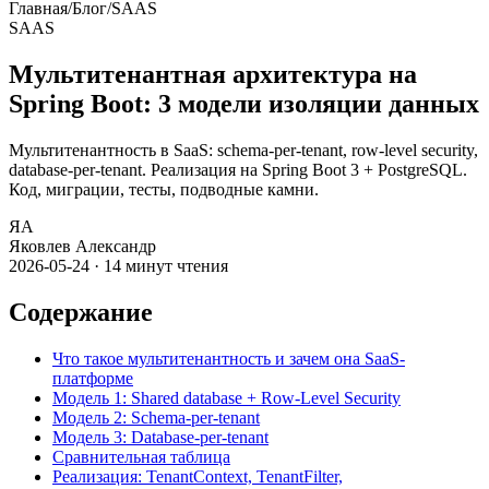
Главная
/
Блог
/
SAAS
SAAS
Мультитенантная архитектура на
Spring Boot: 3 модели изоляции данных
Мультитенантность в SaaS: schema-per-tenant, row-level security,
database-per-tenant. Реализация на Spring Boot 3 + PostgreSQL.
Код, миграции, тесты, подводные камни.
ЯА
Яковлев Александр
2026-05-24
·
14
минут чтения
Содержание
Что такое мультитенантность и зачем она SaaS-
платформе
Модель 1: Shared database + Row-Level Security
Модель 2: Schema-per-tenant
Модель 3: Database-per-tenant
Сравнительная таблица
Реализация: TenantContext, TenantFilter,