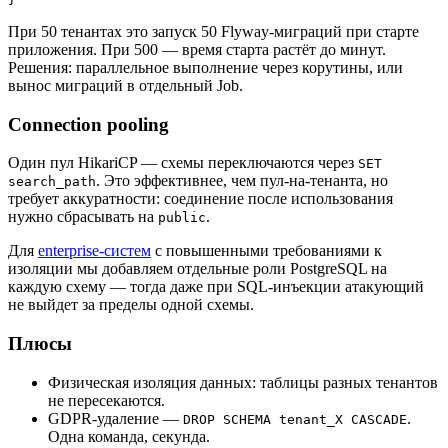
При 50 тенантах это запуск 50 Flyway-миграций при старте
приложения. При 500 — время старта растёт до минут.
Решения: параллельное выполнение через корутины, или
вынос миграций в отдельный Job.
Connection pooling
Один пул HikariCP — схемы переключаются через
SET
. Это эффективнее, чем пул-на-тенанта, но
search_path
требует аккуратности: соединение после использования
нужно сбрасывать на
.
public
Для
enterprise-систем
с повышенными требованиями к
изоляции мы добавляем отдельные роли PostgreSQL на
каждую схему — тогда даже при SQL-инъекции атакующий
не выйдет за пределы одной схемы.
Плюсы
Физическая изоляция данных: таблицы разных тенантов
не пересекаются.
GDPR-удаление —
.
DROP SCHEMA tenant_X CASCADE
Одна команда, секунда.