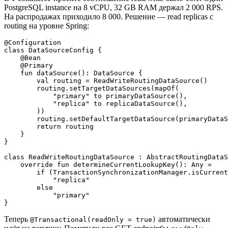
PostgreSQL instance на 8 vCPU, 32 GB RAM держал 2 000 RPS.
На распродажах приходило 8 000. Решение — read replicas с
routing на уровне Spring:
@Configuration

class DataSourceConfig {

    @Bean

    @Primary

    fun dataSource(): DataSource {

        val routing = ReadWriteRoutingDataSource()

        routing.setTargetDataSources(mapOf(

            "primary" to primaryDataSource(),

            "replica" to replicaDataSource(),

        ))

        routing.setDefaultTargetDataSource(primaryDataS
        return routing

    }

}

class ReadWriteRoutingDataSource : AbstractRoutingDataS
    override fun determineCurrentLookupKey(): Any =

        if (TransactionSynchronizationManager.isCurrent
            "replica"

        else

            "primary"

Теперь
автоматически
@Transactional(readOnly = true)