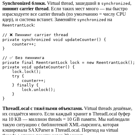
Synchronized блоки.
Virtual thread, зашедший в
,
synchronized
пиннит carrier thread
. Если таких мест много — вы быстро
израсходуете все carrier threads (по умолчанию = числу CPU
ядер), и система встанет. Заменяйте
на
synchronized
:
ReentrantLock
// ❌ Пиннинг carrier thread

private synchronized void updateCounter() {

    counter++;

}

// ✅ Без пиннинга

private final ReentrantLock lock = new ReentrantLock();

private void updateCounter() {

    lock.lock();

    try {

        counter++;

    } finally {

        lock.unlock();

    }

ThreadLocal с тяжёлыми объектами.
Virtual threads дешёвые,
их создаётся много. Если каждый хранит в ThreadLocal буфер
на 10 KB — миллион threads = 10 GB памяти. Мы наблюдали
такую ситуацию с библиотекой XML-парсинга, которая
кэшировала SAXParser в ThreadLocal. Переход на virtual