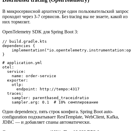
В микросервисной архитектуре один пользовательский запрос
проходит через 3-7 сервисов. Без tracing вы не знаете, какой из
них тормозит.
OpenTelemetry SDK для Spring Boot 3:
// build.gradle.kts

dependencies {

    implementation("io.opentelemetry.instrumentation:op
# application.yml

otel:

  service:

    name: order-service

  exporter:

    otlp:

      endpoint: http://tempo:4317

  traces:

    sampler: parentbased_traceidratio

Один dependency, пять строк конфига. Spring Boot auto-
configuration подхватывает RestTemplate, WebClient, Kafka,
JDBC — и добавляет спаны автоматически.