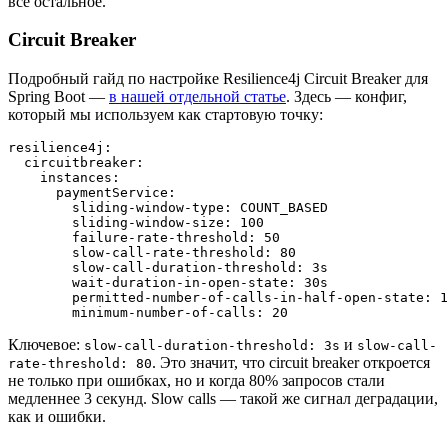
всё остальное.
Circuit Breaker
Подробный гайд по настройке Resilience4j Circuit Breaker для
Spring Boot —
в нашей отдельной статье
. Здесь — конфиг,
который мы используем как стартовую точку:
resilience4j:

  circuitbreaker:

    instances:

      paymentService:

        sliding-window-type: COUNT_BASED

        sliding-window-size: 100

        failure-rate-threshold: 50

        slow-call-rate-threshold: 80

        slow-call-duration-threshold: 3s

        wait-duration-in-open-state: 30s

        permitted-number-of-calls-in-half-open-state: 1
Ключевое:
и
slow-call-duration-threshold: 3s
slow-call-
. Это значит, что circuit breaker откроется
rate-threshold: 80
не только при ошибках, но и когда 80% запросов стали
медленнее 3 секунд. Slow calls — такой же сигнал деградации,
как и ошибки.