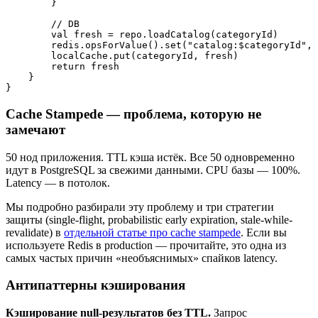
        }

        // DB

        val fresh = repo.loadCatalog(categoryId)

        redis.opsForValue().set("catalog:$categoryId", 
        localCache.put(categoryId, fresh)

        return fresh

    }

Cache Stampede — проблема, которую не
замечают
50 нод приложения. TTL кэша истёк. Все 50 одновременно
идут в PostgreSQL за свежими данными. CPU базы — 100%.
Latency — в потолок.
Мы подробно разбирали эту проблему и три стратегии
защиты (single-flight, probabilistic early expiration, stale-while-
revalidate) в
отдельной статье про cache stampede
. Если вы
используете Redis в production — прочитайте, это одна из
самых частых причин «необъяснимых» спайков latency.
Антипаттерны кэширования
Кэширование null-результатов без TTL.
Запрос