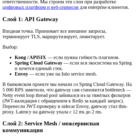
ответственности. Мы строим эти слои при разработке
цифровых платформ и веб-сервисов
для enterprise-клиентов.
Слой 1: API Gateway
Входная точка. Принимает все внешние запросы,
терминирует TLS, маршрутизирует, лимитирует.
Выбор:
Kong / APISIX
— если нужна гибкость плагинов.
Spring Cloud Gateway
— если вся экосистема на Spring
и хочется единый стек.
Envoy
— если уже на Istio service mesh.
В банковском проекте мы начали со Spring Cloud Gateway. На
5 000 RPS заметили, что gateway сам становится bottleneck —
Netty event loop thread pool забивался из-за тяжёлых фильтров
(JWT-валидация с обращением к Redis за каждый запрос).
Перенесли JWT-проверку в sidecar Envoy, gateway стал thin-
proxy. Latency на gateway упала с 12 ms до 2 ms.
Слой 2: Service Mesh / межсервисная
коммуникация