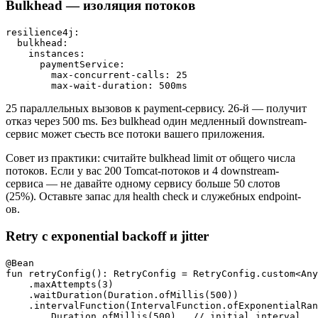
Bulkhead — изоляция потоков
resilience4j:

  bulkhead:

    instances:

      paymentService:

        max-concurrent-calls: 25

25 параллельных вызовов к payment-сервису. 26-й — получит
отказ через 500 ms. Без bulkhead один медленный downstream-
сервис может съесть все потоки вашего приложения.
Совет из практики: считайте bulkhead limit от общего числа
потоков. Если у вас 200 Tomcat-потоков и 4 downstream-
сервиса — не давайте одному сервису больше 50 слотов
(25%). Оставьте запас для health check и служебных endpoint-
ов.
Retry с exponential backoff и jitter
@Bean

fun retryConfig(): RetryConfig = RetryConfig.custom<Any
    .maxAttempts(3)

    .waitDuration(Duration.ofMillis(500))

    .intervalFunction(IntervalFunction.ofExponentialRan
        Duration.ofMillis(500),  // initial interval
