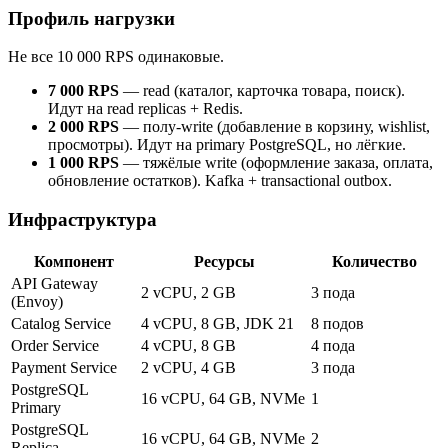
Профиль нагрузки
Не все 10 000 RPS одинаковые.
7 000 RPS
— read (каталог, карточка товара, поиск).
Идут на read replicas + Redis.
2 000 RPS
— полу-write (добавление в корзину, wishlist,
просмотры). Идут на primary PostgreSQL, но лёгкие.
1 000 RPS
— тяжёлые write (оформление заказа, оплата,
обновление остатков). Kafka + transactional outbox.
Инфраструктура
Компонент
Ресурсы
Количество
API Gateway
2 vCPU, 2 GB
3 пода
(Envoy)
Catalog Service
4 vCPU, 8 GB, JDK 21
8 подов
Order Service
4 vCPU, 8 GB
4 пода
Payment Service
2 vCPU, 4 GB
3 пода
PostgreSQL
16 vCPU, 64 GB, NVMe
1
Primary
PostgreSQL
16 vCPU, 64 GB, NVMe
2
Replica