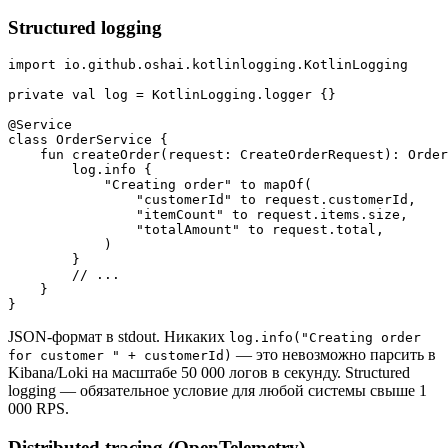
Structured logging
import io.github.oshai.kotlinlogging.KotlinLogging

private val log = KotlinLogging.logger {}

@Service

class OrderService {

    fun createOrder(request: CreateOrderRequest): Order
        log.info {

            "Creating order" to mapOf(

                "customerId" to request.customerId,

                "itemCount" to request.items.size,

                "totalAmount" to request.total,

            )

        }

        // ...

    }

JSON-формат в stdout. Никаких
log.info("Creating order
— это невозможно парсить в
for customer " + customerId)
Kibana/Loki на масштабе 50 000 логов в секунду. Structured
logging — обязательное условие для любой системы свыше 1
000 RPS.
Distributed tracing (OpenTelemetry)