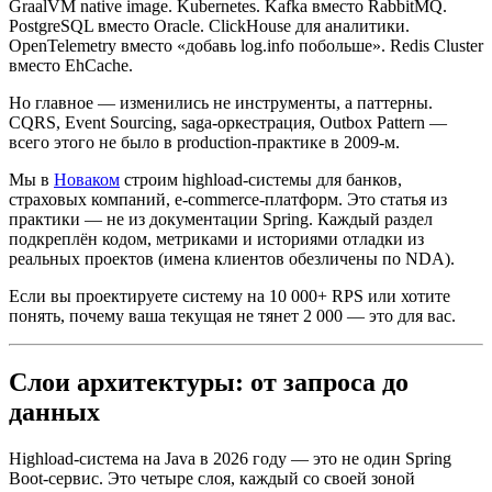
GraalVM native image. Kubernetes. Kafka вместо RabbitMQ.
PostgreSQL вместо Oracle. ClickHouse для аналитики.
OpenTelemetry вместо «добавь log.info побольше». Redis Cluster
вместо EhCache.
Но главное — изменились не инструменты, а паттерны.
CQRS, Event Sourcing, saga-оркестрация, Outbox Pattern —
всего этого не было в production-практике в 2009-м.
Мы в
Новаком
строим highload-системы для банков,
страховых компаний, e-commerce-платформ. Это статья из
практики — не из документации Spring. Каждый раздел
подкреплён кодом, метриками и историями отладки из
реальных проектов (имена клиентов обезличены по NDA).
Если вы проектируете систему на 10 000+ RPS или хотите
понять, почему ваша текущая не тянет 2 000 — это для вас.
Слои архитектуры: от запроса до
данных
Highload-система на Java в 2026 году — это не один Spring
Boot-сервис. Это четыре слоя, каждый со своей зоной