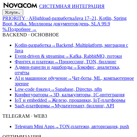
СИСТЕМНАЯ ИНТЕГРАЦИЯ
Услуги
⌄
PRIORITY · A
Highload-разработка
Java 17–21, Kotlin, Spring
Boot, Kafka. Миллионы документов/день, SLA 99.9
%.
Подробнее
→
BACKEND · ОСНОВНОЕ
Kotlin-разработка
→
Backend, Multiplatform, миграция с
Java
Event-driven & streaming
→
Kafka, RabbitMQ, потоки
Финтех и платежи
→
Процессинг, TON, биллинг
Админ-панели и дашборды
→
Бэкофис, аналитика,
отчёты
AI и машинное обучение
→
Чат-боты, ML, компьютерное
зрение
Low-code бэкенд
→
Supabase, Directus, n8n
Конфигураторы
→
3D, калькуляторы, 1С-интеграция
IoT и embedded
→
Железо, прошивки, IoT-платформы
SaaS-платформы
→
Мультитенант, биллинг, API
TELEGRAM · WEB3
Telegram Mini Apps
→
TON-платежи, авторизация, push
ОПТИМИЗАЦИЯ