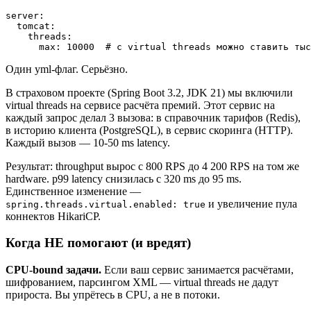
server:

  tomcat:

    threads:

Один yml-флаг. Серьёзно.
В страховом проекте (Spring Boot 3.2, JDK 21) мы включили
virtual threads на сервисе расчёта премий. Этот сервис на
каждый запрос делал 3 вызова: в справочник тарифов (Redis),
в историю клиента (PostgreSQL), в сервис скоринга (HTTP).
Каждый вызов — 10-50 ms latency.
Результат: throughput вырос с 800 RPS до 4 200 RPS на том же
hardware. p99 latency снизилась с 320 ms до 95 ms.
Единственное изменение —
и увеличение пула
spring.threads.virtual.enabled: true
коннектов HikariCP.
Когда НЕ помогают (и вредят)
CPU-bound задачи.
Если ваш сервис занимается расчётами,
шифрованием, парсингом XML — virtual threads не дадут
прироста. Вы упрётесь в CPU, а не в потоки.