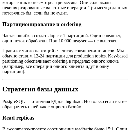
которые никто не смотрел три месяца. Они содержали
неконвертированные валютные операции. Три месяца данных
потерялись бы, если бы не аудит.
Партиционирование и ordering
Частая ошибка: создать topic с 1 партицией. Один consumer,
один поток обработки. При 10 000 msg/sec — не вывозит.
Правило: число партиций >= числу consumer-инстансов. Мы
обычно ставим 12-24 партиции для production topics. Key-based
partitioning обеспечивает ordering в пределах одного ключа
(например, все операции одного клиента идут в одну
партицию).
Стратегия базы данных
PostgreSQL — отличная БД для highload. Но только если вы не
обращаетесь с ней как с «просто базой».
Read replicas
В e-commerce-проекте соотношение read/write было 15:1. Один