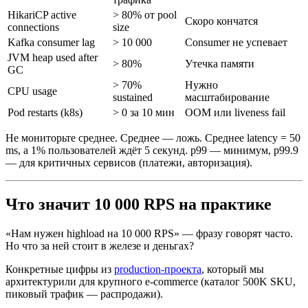
HikariCP active
> 80% от pool
Скоро кончатся
connections
size
Kafka consumer lag
> 10 000
Consumer не успевает
JVM heap used after
> 80%
Утечка памяти
GC
> 70%
Нужно
CPU usage
sustained
масштабирование
Pod restarts (k8s)
> 0 за 10 мин
OOM или liveness fail
Не мониторьте среднее. Среднее — ложь. Среднее latency = 50
ms, а 1% пользователей ждёт 5 секунд. p99 — минимум, p99.9
— для критичных сервисов (платежи, авторизация).
Что значит 10 000 RPS на практике
«Нам нужен highload на 10 000 RPS» — фразу говорят часто.
Но что за ней стоит в железе и деньгах?
Конкретные цифры из
production-проекта
, который мы
архитектурили для крупного e-commerce (каталог 500K SKU,
пиковый трафик — распродажи).