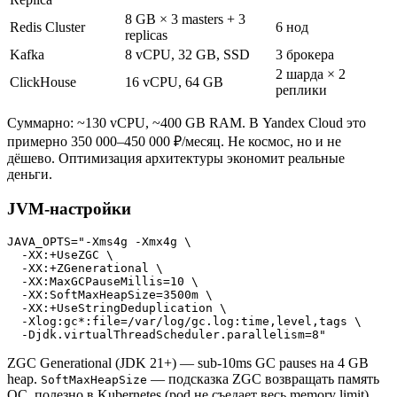
8 GB × 3 masters + 3
Redis Cluster
6 нод
replicas
Kafka
8 vCPU, 32 GB, SSD
3 брокера
2 шарда × 2
ClickHouse
16 vCPU, 64 GB
реплики
Суммарно: ~130 vCPU, ~400 GB RAM. В Yandex Cloud это
примерно 350 000–450 000 ₽/месяц. Не космос, но и не
дёшево. Оптимизация архитектуры экономит реальные
деньги.
JVM-настройки
JAVA_OPTS="-Xms4g -Xmx4g \

  -XX:+UseZGC \

  -XX:+ZGenerational \

  -XX:MaxGCPauseMillis=10 \

  -XX:SoftMaxHeapSize=3500m \

  -XX:+UseStringDeduplication \

  -Xlog:gc*:file=/var/log/gc.log:time,level,tags \

ZGC Generational (JDK 21+) — sub-10ms GC pauses на 4 GB
heap.
— подсказка ZGC возвращать память
SoftMaxHeapSize
ОС, полезно в Kubernetes (pod не съедает весь memory limit).