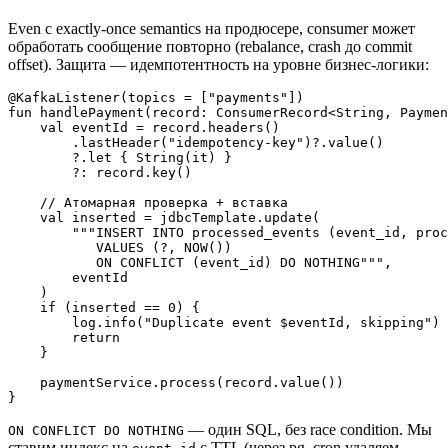
Even с exactly-once semantics на продюсере, consumer может
обработать сообщение повторно (rebalance, crash до commit
offset). Защита — идемпотентность на уровне бизнес-логики:
@KafkaListener(topics = ["payments"])

fun handlePayment(record: ConsumerRecord<String, Paymen
    val eventId = record.headers()

        .lastHeader("idempotency-key")?.value()

        ?.let { String(it) }

        ?: record.key()

    // Атомарная проверка + вставка

    val inserted = jdbcTemplate.update(

        """INSERT INTO processed_events (event_id, proc
           VALUES (?, NOW())

           ON CONFLICT (event_id) DO NOTHING""",

        eventId

    )

    if (inserted == 0) {

        log.info("Duplicate event $eventId, skipping")

        return

    }

    paymentService.process(record.value())

— один SQL, без race condition. Мы
ON CONFLICT DO NOTHING
ставим индекс на
с TTL (через pg_cron удаляем