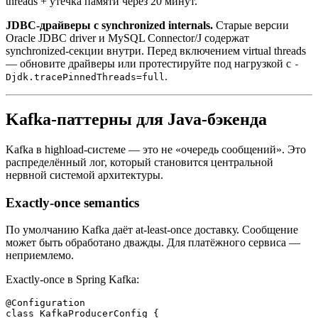
threads + утечка памяти через 20 минут.
JDBC-драйверы с synchronized internals.
Старые версии
Oracle JDBC driver и MySQL Connector/J содержат
synchronized-секции внутри. Перед включением virtual threads
— обновите драйверы или протестируйте под нагрузкой с
-
.
Djdk.tracePinnedThreads=full
Kafka-паттерны для Java-бэкенда
Kafka в highload-системе — это не «очередь сообщений». Это
распределённый лог, который становится центральной
нервной системой архитектуры.
Exactly-once semantics
По умолчанию Kafka даёт at-least-once доставку. Сообщение
может быть обработано дважды. Для платёжного сервиса —
неприемлемо.
Exactly-once в Spring Kafka:
@Configuration

class KafkaProducerConfig {
