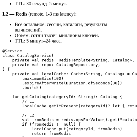
TTL: 30 секунд–5 минут.
L2 — Redis
(remote, 1-3 ms latency):
Всё остальное: сессии, каталоги, результаты
вычислений.
Объём: сотни тысяч–миллионы ключей.
TTL: 5 минут–24 часа.
@Service

class CatalogService(

    private val redis: RedisTemplate<String, Catalog>,

    private val repo: CatalogRepository,

) {

    private val localCache: Cache<String, Catalog> = Ca
        .maximumSize(100)

        .expireAfterWrite(Duration.ofSeconds(30))

        .build()

    fun getCatalog(categoryId: String): Catalog {

        // L1

        localCache.getIfPresent(categoryId)?.let { retu
        // L2

        val fromRedis = redis.opsForValue().get("catalo
        if (fromRedis != null) {

            localCache.put(categoryId, fromRedis)

            return fromRedis
