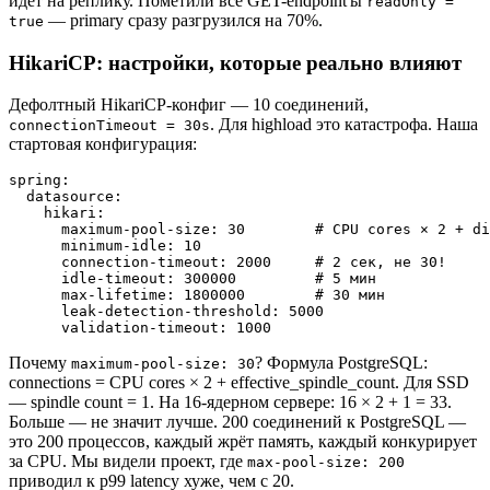
идёт на реплику. Пометили все GET-endpoint'ы
readOnly =
— primary сразу разгрузился на 70%.
true
HikariCP: настройки, которые реально влияют
Дефолтный HikariCP-конфиг — 10 соединений,
. Для highload это катастрофа. Наша
connectionTimeout = 30s
стартовая конфигурация:
spring:

  datasource:

    hikari:

      maximum-pool-size: 30        # CPU cores × 2 + di
      minimum-idle: 10

      connection-timeout: 2000     # 2 сек, не 30!

      idle-timeout: 300000         # 5 мин

      max-lifetime: 1800000        # 30 мин

      leak-detection-threshold: 5000

Почему
? Формула PostgreSQL:
maximum-pool-size: 30
connections = CPU cores × 2 + effective_spindle_count. Для SSD
— spindle count = 1. На 16-ядерном сервере: 16 × 2 + 1 = 33.
Больше — не значит лучше. 200 соединений к PostgreSQL —
это 200 процессов, каждый жрёт память, каждый конкурирует
за CPU. Мы видели проект, где
max-pool-size: 200
приводил к p99 latency хуже, чем с 20.