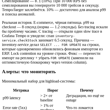
Семплирование —
(10%). При 10 000 RPS без
0.1
семплирования вы генерируете 10 000 трейсов в секунду.
Tempo/Jaeger захлебнётся. 10% — достаточно для анализа p99
и поиска аномалий.
Реальная история. E-commerce, чёрная пятница. p99 на
checkout — 8 секунд (норма — 1.2 секунды). Без tracing искали
бы проблему часами. С tracing — открыли один slow trace в
Grafana Tempo и увидели: спан
inventory-
занимает 6.5 секунд. Причина —
service.checkStock
inventory-service делал
на строки,
SELECT ... FOR UPDATE
которые одновременно обновлялись фоновым импортом из
ERP. Lock contention на уровне строки. Фикс — перенести
импорт на реплику + убрать
(заменили на
FOR UPDATE
оптимистичную блокировку через version column).
Алерты: что мониторить
Минимальный набор для highload-системы:
Метрика
Порог
Почему
> 2× от
Деградация, но ещё не
p99 latency
baseline
outage
> 1% от
Error rate (5xx)
Что-то ломается
трафика