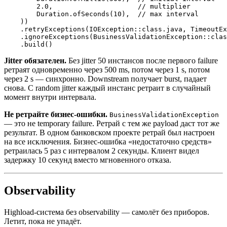
        2.0,                     // multiplier

        Duration.ofSeconds(10),  // max interval

    ))

    .retryExceptions(IOException::class.java, TimeoutEx
    .ignoreExceptions(BusinessValidationException::clas
Jitter обязателен.
Без jitter 50 инстансов после первого failure
ретраят одновременно через 500 ms, потом через 1 s, потом
через 2 s — синхронно. Downstream получает burst, падает
снова. С random jitter каждый инстанс ретраит в случайный
момент внутри интервала.
Не ретрайте бизнес-ошибки.
BusinessValidationException
— это не temporary failure. Ретрай с тем же payload даст тот же
результат. В одном банковском проекте ретрай был настроен
на все исключения. Бизнес-ошибка «недостаточно средств»
ретраилась 5 раз с интервалом 2 секунды. Клиент видел
задержку 10 секунд вместо мгновенного отказа.
Observability
Highload-система без observability — самолёт без приборов.
Летит, пока не упадёт.