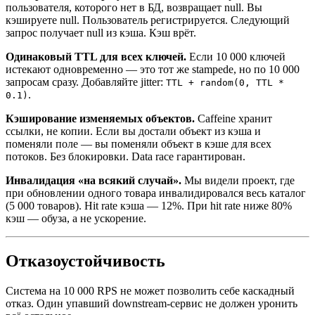
пользователя, которого нет в БД, возвращает null. Вы
кэшируете null. Пользователь регистрируется. Следующий
запрос получает null из кэша. Кэш врёт.
Одинаковый TTL для всех ключей.
Если 10 000 ключей
истекают одновременно — это тот же stampede, но по 10 000
запросам сразу. Добавляйте jitter:
TTL + random(0, TTL *
.
0.1)
Кэширование изменяемых объектов.
Caffeine хранит
ссылки, не копии. Если вы достали объект из кэша и
поменяли поле — вы поменяли объект в кэше для всех
потоков. Без блокировки. Data race гарантирован.
Инвалидация «на всякий случай».
Мы видели проект, где
при обновлении одного товара инвалидировался весь каталог
(5 000 товаров). Hit rate кэша — 12%. При hit rate ниже 80%
кэш — обуза, а не ускорение.
Отказоустойчивость
Система на 10 000 RPS не может позволить себе каскадный
отказ. Один упавший downstream-сервис не должен уронить