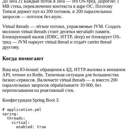
До Java 21 каждый поток в Java — это OS-тред. Дорогой: 1
MB стека, переключение контекста в ядре ОС. Поэтому
Tomcat держит пул из 200 потоков, и 200 параллельных
запросов — потолок без async.
Virtual threads — лёгкие потоки, управляемые JVM. Создать
миллион virtual threads стоит десятки мегабайт памяти.
Блокирующий вызов (JDBC, HTTP, sleep) не блокирует OS-
тред — JVM паркует virtual thread и отдаёт carrier thread
другому.
Когда помогают
Ваш код IO-bound: обращения к БД, HTTP-вызовы к внешним
API, чтение из Redis. Типичная ситуация для большинства
бизнес-сервисов. Включаете virtual threads — и вместо 200
параллельных запросов обрабатываете 10 000, без
переписывания на реактивный стек.
Конфигурация Spring Boot 3:
# application.yml

spring:

  threads:

    virtual:

      enabled: true
