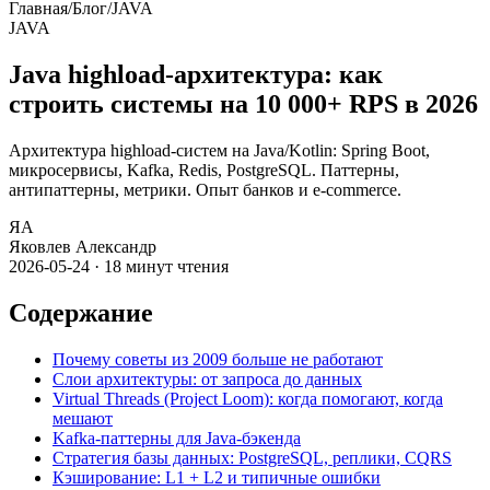
Главная
/
Блог
/
JAVA
JAVA
Java highload-архитектура: как
строить системы на 10 000+ RPS в 2026
Архитектура highload-систем на Java/Kotlin: Spring Boot,
микросервисы, Kafka, Redis, PostgreSQL. Паттерны,
антипаттерны, метрики. Опыт банков и e-commerce.
ЯА
Яковлев Александр
2026-05-24
·
18
минут чтения
Содержание
Почему советы из 2009 больше не работают
Слои архитектуры: от запроса до данных
Virtual Threads (Project Loom): когда помогают, когда
мешают
Kafka-паттерны для Java-бэкенда
Стратегия базы данных: PostgreSQL, реплики, CQRS
Кэширование: L1 + L2 и типичные ошибки