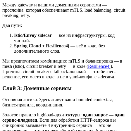
Между gateway и вашими доменными сервисами —
прослойка, которая обеспечивает mTLS, load balancing, circuit
breaking, retry.
Два пути:
Istio/Envoy sidecar
— всё из инфраструктуры, код
чистый.
Spring Cloud + Resilience4j
— всё в коде, без
дополнительного слоя.
Мы предпочитаем комбинацию: mTLS и балансировка — в
mesh (Istio), circuit breaker и retry — в коде (
Resilience4j
).
Причина: circuit breaker с fallback-логикой — это бизнес-
решение, его место в коде, а не в yaml-конфиге sidecar-а.
Слой 3: Доменные сервисы
Основная логика. Здесь живут ваши bounded context-ы,
бизнес-правила, координация.
Золотое правило highload-архитектуры:
один запрос — один
сервис-владелец
. Если для обработки HTTP-запроса вы
синхронно вызываете 4 внутренних сервиса — это не
микросервисы, это распределённый монолит. У него все