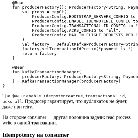
    @Bean

    fun producerFactory(): ProducerFactory<String, Paym
        val props = mapOf(

            ProducerConfig.BOOTSTRAP_SERVERS_CONFIG to 
            ProducerConfig.ENABLE_IDEMPOTENCE_CONFIG to
            ProducerConfig.TRANSACTIONAL_ID_CONFIG to "
            ProducerConfig.ACKS_CONFIG to "all",

            ProducerConfig.MAX_IN_FLIGHT_REQUESTS_PER_C
        )

        val factory = DefaultKafkaProducerFactory<Strin
        factory.setTransactionIdPrefix("payment-tx-")

        return factory

    }

    @Bean

    fun kafkaTransactionManager(

        producerFactory: ProducerFactory<String, Paymen
    ) = KafkaTransactionManager(producerFactory)

Три флага:
,
,
enable.idempotence=true
transactional.id
. Продюсер гарантирует, что дубликатов не будет,
acks=all
даже при retry.
На стороне consumer — другая половина задачи: read-process-
write в одной транзакции.
Idempotency на consumer