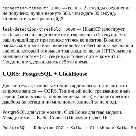
— если за 2 секунды соединение
connection-timeout: 2000
не получено, лучше вернуть 503, чем ждать 30 секунд.
Пользователь всё равно уйдёт.
— HikariCP залогирует
leak-detection-threshold: 5000
stack trace, если соединение не возвращено за 5 секунд. Это
ваш лучший друг при поиске утечек коннектов. В одном
банковском проекте мы включили leak detection и за час нашли
endpoint, который открывал транзакцию, делал HTTP-вызов к
внешней системе (2-5 секунд), и только потом коммитил.
Соединение удерживалось всё это время.
CQRS: PostgreSQL + ClickHouse
Для систем, где запросы чтения кардинально отличаются от
запросов записи — CQRS. Типичный кейс: транзакционный
сервис (запись заказа, обновление баланса) + аналитический
дашборд (агрегации по миллионам записей за период).
PostgreSQL для write-модели. ClickHouse для read-модели.
Между ними — Kafka Connect (Debezium) для CDC: