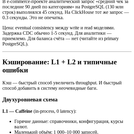
В e-commerce-проекте аналитический запрос «средний чек за
последние 90 дней по категориям» на PostgreSQL (130 млн
строк) выполнялся 45 секунд. На ClickHouse тот же запрос —
0.3 секунды. Это не опечатка.
Цена: eventual consistency между write и read моделями.
Задержка CDC обычно 1-5 секунд. Для аналитики —
приемлемо. Для баланса счёта — нет (читайте из primary
PostgreSQL).
Кэширование: L1 + L2 и типичные
ошибки
Кэш — быстрый способ увеличить throughput. И быстрый
способ добавить в систему неочевидные баги.
Двухуровневая схема
L1 — Caffeine
(in-process, 0 latency):
Горячие данные: справочники, конфигурация, курсы
валют.
Маленький объём: 1 000–10 000 записей.