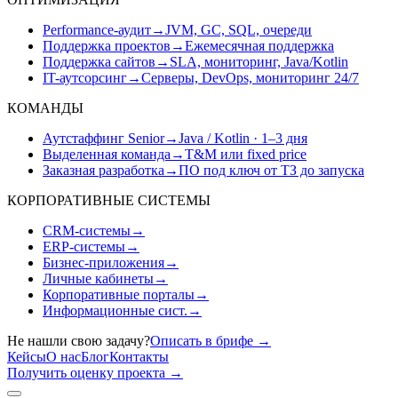
Performance-аудит
→
JVM, GC, SQL, очереди
Поддержка проектов
→
Ежемесячная поддержка
Поддержка сайтов
→
SLA, мониторинг, Java/Kotlin
IT-аутсорсинг
→
Серверы, DevOps, мониторинг 24/7
КОМАНДЫ
Аутстаффинг Senior
→
Java / Kotlin · 1–3 дня
Выделенная команда
→
T&M или fixed price
Заказная разработка
→
ПО под ключ от ТЗ до запуска
КОРПОРАТИВНЫЕ СИСТЕМЫ
CRM-системы
→
ERP-системы
→
Бизнес-приложения
→
Личные кабинеты
→
Корпоративные порталы
→
Информационные сист.
→
Не нашли свою задачу?
Описать в брифе
→
Кейсы
О нас
Блог
Контакты
Получить оценку проекта
→