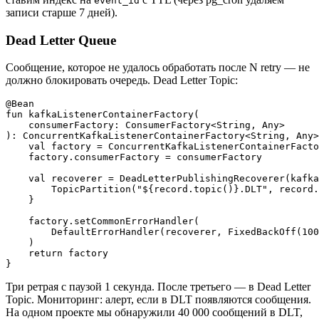
event_id
записи старше 7 дней).
Dead Letter Queue
Сообщение, которое не удалось обработать после N retry — не
должно блокировать очередь. Dead Letter Topic:
@Bean

fun kafkaListenerContainerFactory(

    consumerFactory: ConsumerFactory<String, Any>

): ConcurrentKafkaListenerContainerFactory<String, Any>
    val factory = ConcurrentKafkaListenerContainerFacto
    factory.consumerFactory = consumerFactory

    val recoverer = DeadLetterPublishingRecoverer(kafka
        TopicPartition("${record.topic()}.DLT", record.
    }

    factory.setCommonErrorHandler(

        DefaultErrorHandler(recoverer, FixedBackOff(100
    )

    return factory

Три ретрая с паузой 1 секунда. После третьего — в Dead Letter
Topic. Мониторинг: алерт, если в DLT появляются сообщения.
На одном проекте мы обнаружили 40 000 сообщений в DLT,