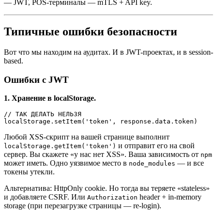
— JWT, POS-терминалы — mTLS + API key.
Типичные ошибки безопасности
Вот что мы находим на аудитах. И в JWT-проектах, и в session-
based.
Ошибки с JWT
1. Хранение в localStorage.
// ТАК ДЕЛАТЬ НЕЛЬЗЯ

Любой XSS-скрипт на вашей странице выполнит
и отправит его на свой
localStorage.getItem('token')
сервер. Вы скажете «у нас нет XSS». Ваша зависимость от
npm
может иметь. Одно уязвимое место в
— и все
node_modules
токены утекли.
Альтернатива: HttpOnly cookie. Но тогда вы теряете «stateless»
и добавляете CSRF. Или
header + in-memory
Authorization
storage (при перезагрузке страницы — re-login).