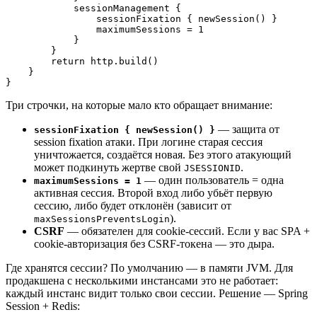
            sessionManagement {

                sessionFixation { newSession() }

                maximumSessions = 1

            }

        }

        return http.build()

    }

Три строчки, на которые мало кто обращает внимание:
— защита от
sessionFixation { newSession() }
session fixation атаки. При логине старая сессия
уничтожается, создаётся новая. Без этого атакующий
может подкинуть жертве свой
.
JSESSIONID
— один пользователь = одна
maximumSessions = 1
активная сессия. Второй вход либо убьёт первую
сессию, либо будет отклонён (зависит от
).
maxSessionsPreventsLogin
CSRF
— обязателен для cookie-сессий. Если у вас SPA +
cookie-авторизация без CSRF-токена — это дыра.
Где хранятся сессии? По умолчанию — в памяти JVM. Для
продакшена с несколькими инстансами это не работает:
каждый инстанс видит только свои сессии. Решение — Spring
Session + Redis: