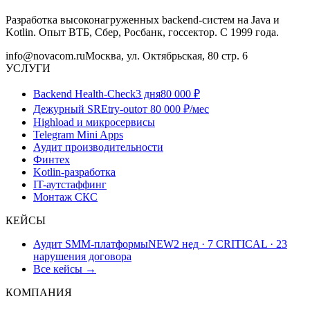
Разработка высоконагруженных backend-систем на Java и
Kotlin. Опыт ВТБ, Сбер, Росбанк, госсектор. С 1999 года.
info@novacom.ru
Москва, ул. Октябрьская, 80 стр. 6
УСЛУГИ
Backend Health-Check
3 дня
80 000 ₽
Дежурный SRE
try-out
от 80 000 ₽/мес
Highload и микросервисы
Telegram Mini Apps
Аудит производительности
Финтех
Kotlin-разработка
IT-аутстаффинг
Монтаж СКС
КЕЙСЫ
Аудит SMM-платформы
NEW
2 нед · 7 CRITICAL · 23
нарушения договора
Все кейсы →
КОМПАНИЯ