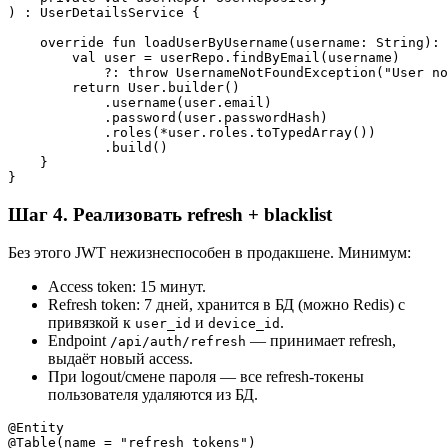
) : UserDetailsService {

    override fun loadUserByUsername(username: String): 
        val user = userRepo.findByEmail(username)

            ?: throw UsernameNotFoundException("User no
        return User.builder()

            .username(user.email)

            .password(user.passwordHash)

            .roles(*user.roles.toTypedArray())

            .build()

    }

Шаг 4. Реализовать refresh + blacklist
Без этого JWT нежизнеспособен в продакшене. Минимум:
Access token: 15 минут.
Refresh token: 7 дней, хранится в БД (можно Redis) с
привязкой к
и
.
user_id
device_id
Endpoint
— принимает refresh,
/api/auth/refresh
выдаёт новый access.
При logout/смене пароля — все refresh-токены
пользователя удаляются из БД.
@Entity

@Table(name = "refresh_tokens")
