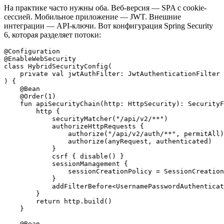
На практике часто нужны оба. Веб-версия — SPA с cookie-
сессией. Мобильное приложение — JWT. Внешние
интеграции — API-ключи. Вот конфигурация Spring Security
6, которая разделяет потоки:
@Configuration

@EnableWebSecurity

class HybridSecurityConfig(

    private val jwtAuthFilter: JwtAuthenticationFilter

) {

    @Bean

    @Order(1)

    fun apiSecurityChain(http: HttpSecurity): SecurityF
        http {

            securityMatcher("/api/v2/**")

            authorizeHttpRequests {

                authorize("/api/v2/auth/**", permitAll)

                authorize(anyRequest, authenticated)

            }

            csrf { disable() }

            sessionManagement {

                sessionCreationPolicy = SessionCreation
            }

            addFilterBefore<UsernamePasswordAuthenticat
        }

        return http.build()

    }

    @Bean
