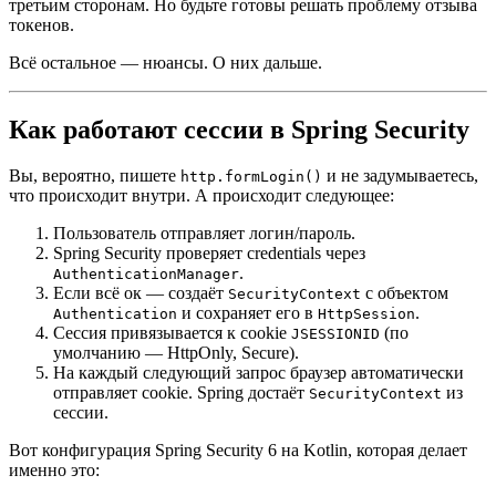
третьим сторонам. Но будьте готовы решать проблему отзыва
токенов.
Всё остальное — нюансы. О них дальше.
Как работают сессии в Spring Security
Вы, вероятно, пишете
и не задумываетесь,
http.formLogin()
что происходит внутри. А происходит следующее:
Пользователь отправляет логин/пароль.
Spring Security проверяет credentials через
.
AuthenticationManager
Если всё ок — создаёт
с объектом
SecurityContext
и сохраняет его в
.
Authentication
HttpSession
Сессия привязывается к cookie
(по
JSESSIONID
умолчанию — HttpOnly, Secure).
На каждый следующий запрос браузер автоматически
отправляет cookie. Spring достаёт
из
SecurityContext
сессии.
Вот конфигурация Spring Security 6 на Kotlin, которая делает
именно это: