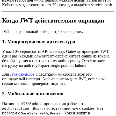
нужен revocation
— например, межсервисный вызов внутри
Kubernetes, где токен живёт 30 секунд и выдаётся service mesh.
Когда JWT действительно оправдан
JWT — правильный выбор в трёх сценариях:
1. Микросервисная архитектура
У вас 10+ сервисов за API Gateway. Gateway проверяет JWT
один раз, каждый downstream-сервис читает claims из токена
без обращения к центральному auth-сервису. Это снижает
нагрузку на auth и убирает single point of failure.
Для
Java-бэкендов
с десятками микросервисов это
стандартный паттерн. Auth-сервис выдаёт JWT, остальные
сервисы только проверяют подпись.
2. Мобильные приложения
Нативные iOS/Android-приложения работают с
естественнее, чем с cookies. Нет
Authorization: Bearer
проблем с
,
,
. Токен лежит в
SameSite
Path
Domain