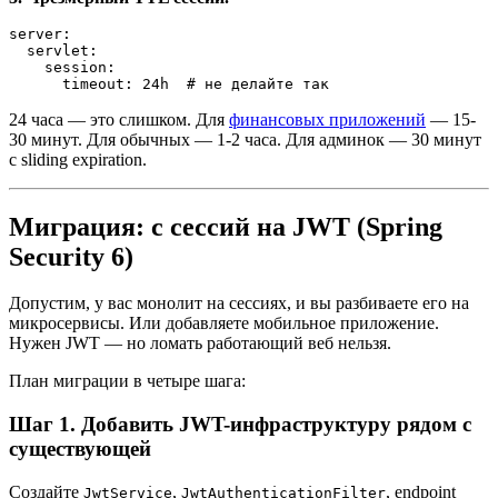
server:

  servlet:

    session:

24 часа — это слишком. Для
финансовых приложений
— 15-
30 минут. Для обычных — 1-2 часа. Для админок — 30 минут
с sliding expiration.
Миграция: с сессий на JWT (Spring
Security 6)
Допустим, у вас монолит на сессиях, и вы разбиваете его на
микросервисы. Или добавляете мобильное приложение.
Нужен JWT — но ломать работающий веб нельзя.
План миграции в четыре шага:
Шаг 1. Добавить JWT-инфраструктуру рядом с
существующей
Создайте
,
, endpoint
JwtService
JwtAuthenticationFilter