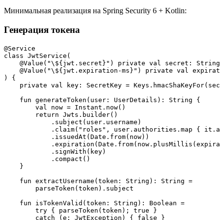
Минимальная реализация на Spring Security 6 + Kotlin:
Генерация токена
@Service

class JwtService(

    @Value("\${jwt.secret}") private val secret: String
    @Value("\${jwt.expiration-ms}") private val expirat
) {

    private val key: SecretKey = Keys.hmacShaKeyFor(sec
    fun generateToken(user: UserDetails): String {

        val now = Instant.now()

        return Jwts.builder()

            .subject(user.username)

            .claim("roles", user.authorities.map { it.a
            .issuedAt(Date.from(now))

            .expiration(Date.from(now.plusMillis(expira
            .signWith(key)

            .compact()

    }

    fun extractUsername(token: String): String =

        parseToken(token).subject

    fun isTokenValid(token: String): Boolean =

        try { parseToken(token); true }

        catch (e: JwtException) { false }
