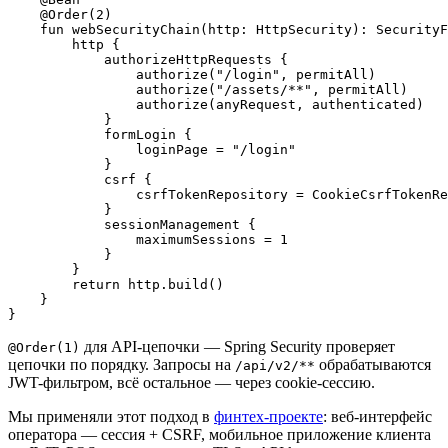
    @Order(2)

    fun webSecurityChain(http: HttpSecurity): SecurityF
        http {

            authorizeHttpRequests {

                authorize("/login", permitAll)

                authorize("/assets/**", permitAll)

                authorize(anyRequest, authenticated)

            }

            formLogin {

                loginPage = "/login"

            }

            csrf {

                csrfTokenRepository = CookieCsrfTokenRe
            }

            sessionManagement {

                maximumSessions = 1

            }

        }

        return http.build()

    }

для API-цепочки — Spring Security проверяет
@Order(1)
цепочки по порядку. Запросы на
обрабатываются
/api/v2/**
JWT-фильтром, всё остальное — через cookie-сессию.
Мы применяли этот подход в
финтех-проекте
: веб-интерфейс
оператора — сессия + CSRF, мобильное приложение клиента