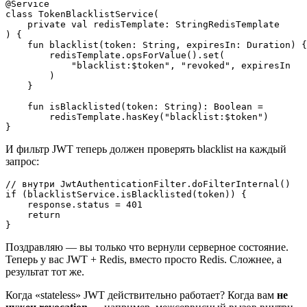
@Service

class TokenBlacklistService(

    private val redisTemplate: StringRedisTemplate

) {

    fun blacklist(token: String, expiresIn: Duration) {

        redisTemplate.opsForValue().set(

            "blacklist:$token", "revoked", expiresIn

        )

    }

    fun isBlacklisted(token: String): Boolean =

        redisTemplate.hasKey("blacklist:$token")

И фильтр JWT теперь должен проверять blacklist на каждый
запрос:
// внутри JwtAuthenticationFilter.doFilterInternal()

if (blacklistService.isBlacklisted(token)) {

    response.status = 401

    return

Поздравляю — вы только что вернули серверное состояние.
Теперь у вас JWT + Redis, вместо просто Redis. Сложнее, а
результат тот же.
Когда «stateless» JWT действительно работает? Когда вам
не