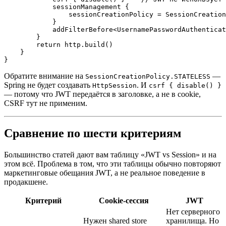
            sessionManagement {

                sessionCreationPolicy = SessionCreation
            }

            addFilterBefore<UsernamePasswordAuthenticat
        }

        return http.build()

    }

Обратите внимание на
—
SessionCreationPolicy.STATELESS
Spring не будет создавать
. И
HttpSession
csrf { disable() }
— потому что JWT передаётся в заголовке, а не в cookie,
CSRF тут не применим.
Сравнение по шести критериям
Большинство статей дают вам таблицу «JWT vs Session» и на
этом всё. Проблема в том, что эти таблицы обычно повторяют
маркетинговые обещания JWT, а не реальное поведение в
продакшене.
Критерий
Cookie-сессия
JWT
Нет серверного
Нужен shared store
хранилища. Но