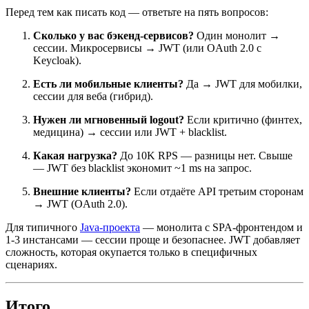
Перед тем как писать код — ответьте на пять вопросов:
Сколько у вас бэкенд-сервисов?
Один монолит →
сессии. Микросервисы → JWT (или OAuth 2.0 с
Keycloak).
Есть ли мобильные клиенты?
Да → JWT для мобилки,
сессии для веба (гибрид).
Нужен ли мгновенный logout?
Если критично (финтех,
медицина) → сессии или JWT + blacklist.
Какая нагрузка?
До 10K RPS — разницы нет. Свыше
— JWT без blacklist экономит ~1 ms на запрос.
Внешние клиенты?
Если отдаёте API третьим сторонам
→ JWT (OAuth 2.0).
Для типичного
Java-проекта
— монолита с SPA-фронтендом и
1-3 инстансами — сессии проще и безопаснее. JWT добавляет
сложность, которая окупается только в специфичных
сценариях.
Итого