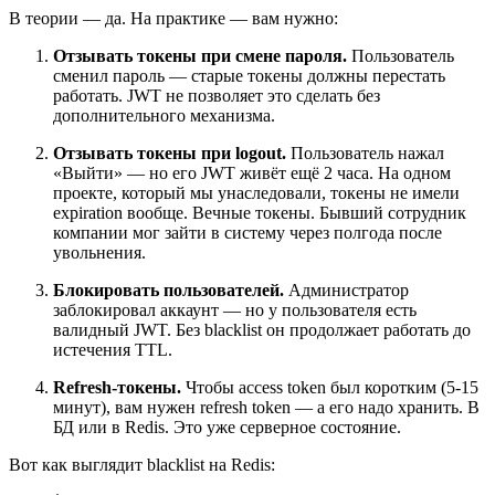
В теории — да. На практике — вам нужно:
Отзывать токены при смене пароля.
Пользователь
сменил пароль — старые токены должны перестать
работать. JWT не позволяет это сделать без
дополнительного механизма.
Отзывать токены при logout.
Пользователь нажал
«Выйти» — но его JWT живёт ещё 2 часа. На одном
проекте, который мы унаследовали, токены не имели
expiration вообще. Вечные токены. Бывший сотрудник
компании мог зайти в систему через полгода после
увольнения.
Блокировать пользователей.
Администратор
заблокировал аккаунт — но у пользователя есть
валидный JWT. Без blacklist он продолжает работать до
истечения TTL.
Refresh-токены.
Чтобы access token был коротким (5-15
минут), вам нужен refresh token — а его надо хранить. В
БД или в Redis. Это уже серверное состояние.
Вот как выглядит blacklist на Redis: