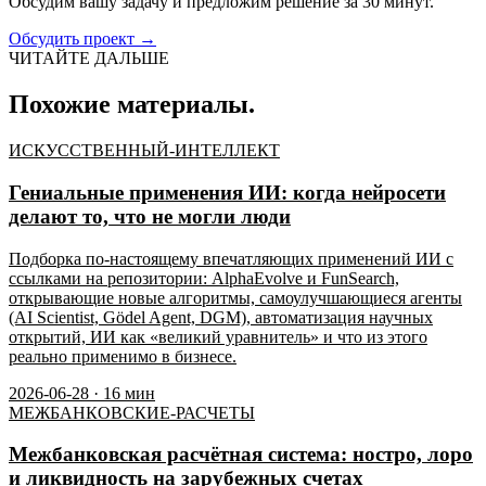
Обсудим вашу задачу и предложим решение за 30 минут.
Обсудить проект
→
ЧИТАЙТЕ ДАЛЬШЕ
Похожие материалы.
ИСКУССТВЕННЫЙ-ИНТЕЛЛЕКТ
Гениальные применения ИИ: когда нейросети
делают то, что не могли люди
Подборка по-настоящему впечатляющих применений ИИ с
ссылками на репозитории: AlphaEvolve и FunSearch,
открывающие новые алгоритмы, самоулучшающиеся агенты
(AI Scientist, Gödel Agent, DGM), автоматизация научных
открытий, ИИ как «великий уравнитель» и что из этого
реально применимо в бизнесе.
2026-06-28
·
16
мин
МЕЖБАНКОВСКИЕ-РАСЧЕТЫ
Межбанковская расчётная система: ностро, лоро
и ликвидность на зарубежных счетах