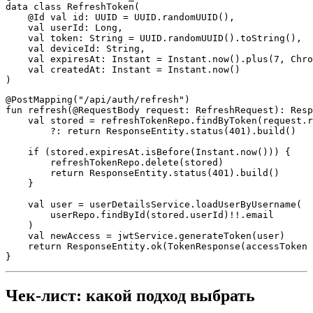
data class RefreshToken(

    @Id val id: UUID = UUID.randomUUID(),

    val userId: Long,

    val token: String = UUID.randomUUID().toString(),

    val deviceId: String,

    val expiresAt: Instant = Instant.now().plus(7, Chro
    val createdAt: Instant = Instant.now()

@PostMapping("/api/auth/refresh")

fun refresh(@RequestBody request: RefreshRequest): Resp
    val stored = refreshTokenRepo.findByToken(request.r
        ?: return ResponseEntity.status(401).build()

    if (stored.expiresAt.isBefore(Instant.now())) {

        refreshTokenRepo.delete(stored)

        return ResponseEntity.status(401).build()

    }

    val user = userDetailsService.loadUserByUsername(

        userRepo.findById(stored.userId)!!.email

    )

    val newAccess = jwtService.generateToken(user)

    return ResponseEntity.ok(TokenResponse(accessToken 
Чек-лист: какой подход выбрать