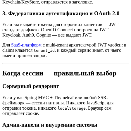
Keychain/KeyStore, отправляется в заголовке.
3. Федеративная аутентификация и OAuth 2.0
Если вы выдаёте токены для сторонних клиентов — JWT
стандарт де-факто. OpenID Connect построен на JWT.
Keycloak, Auth0, Cognito — все выдают JWT.
Для
SaaS-платформ
с multi-tenant архитектурой JWT удобен: в
claims кладётся
, и каждый сервис знает, от чьего
tenant_id
имени пришёл запрос.
Когда сессии — правильный выбор
Серверный рендеринг
Если у вас Spring MVC + Thymeleaf или любой SSR-
фреймворк — сессии нативны. Никакого JavaScript для
отправки токена, никакого
. Браузер сам
localStorage
отправляет cookie.
Админ-панели и внутренние системы