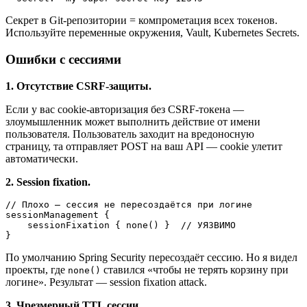
Секрет в Git-репозитории = компрометация всех токенов.
Используйте переменные окружения, Vault, Kubernetes Secrets.
Ошибки с сессиями
1. Отсутствие CSRF-защиты.
Если у вас cookie-авторизация без CSRF-токена —
злоумышленник может выполнить действие от имени
пользователя. Пользователь заходит на вредоносную
страницу, та отправляет POST на ваш API — cookie улетит
автоматически.
2. Session fixation.
// Плохо — сессия не пересоздаётся при логине

sessionManagement {

    sessionFixation { none() }  // УЯЗВИМО

По умолчанию Spring Security пересоздаёт сессию. Но я видел
проекты, где
ставился «чтобы не терять корзину при
none()
логине». Результат — session fixation attack.
3. Чрезмерный TTL сессии.