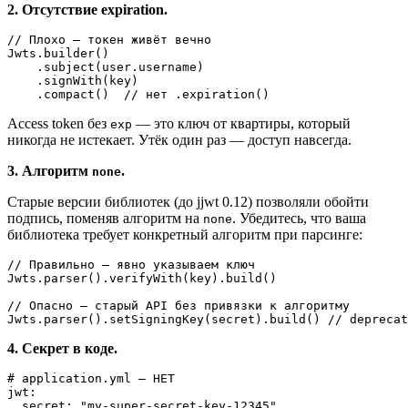
2. Отсутствие expiration.
// Плохо — токен живёт вечно

Jwts.builder()

    .subject(user.username)

    .signWith(key)

Access token без
— это ключ от квартиры, который
exp
никогда не истекает. Утёк один раз — доступ навсегда.
3. Алгоритм
.
none
Старые версии библиотек (до jjwt 0.12) позволяли обойти
подпись, поменяв алгоритм на
. Убедитесь, что ваша
none
библиотека требует конкретный алгоритм при парсинге:
// Правильно — явно указываем ключ

Jwts.parser().verifyWith(key).build()

// Опасно — старый API без привязки к алгоритму

4. Секрет в коде.
# application.yml — НЕТ

jwt:
