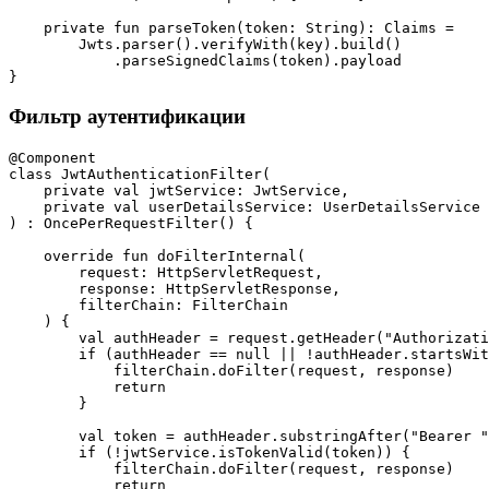
    private fun parseToken(token: String): Claims =

        Jwts.parser().verifyWith(key).build()

            .parseSignedClaims(token).payload

Фильтр аутентификации
@Component

class JwtAuthenticationFilter(

    private val jwtService: JwtService,

    private val userDetailsService: UserDetailsService

) : OncePerRequestFilter() {

    override fun doFilterInternal(

        request: HttpServletRequest,

        response: HttpServletResponse,

        filterChain: FilterChain

    ) {

        val authHeader = request.getHeader("Authorizati
        if (authHeader == null || !authHeader.startsWit
            filterChain.doFilter(request, response)

            return

        }

        val token = authHeader.substringAfter("Bearer "
        if (!jwtService.isTokenValid(token)) {

            filterChain.doFilter(request, response)

            return
