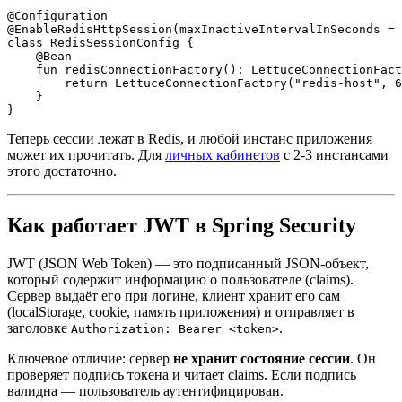
@Configuration

@EnableRedisHttpSession(maxInactiveIntervalInSeconds = 
class RedisSessionConfig {

    @Bean

    fun redisConnectionFactory(): LettuceConnectionFact
        return LettuceConnectionFactory("redis-host", 6
    }

Теперь сессии лежат в Redis, и любой инстанс приложения
может их прочитать. Для
личных кабинетов
с 2-3 инстансами
этого достаточно.
Как работает JWT в Spring Security
JWT (JSON Web Token) — это подписанный JSON-объект,
который содержит информацию о пользователе (claims).
Сервер выдаёт его при логине, клиент хранит его сам
(localStorage, cookie, память приложения) и отправляет в
заголовке
.
Authorization: Bearer <token>
Ключевое отличие: сервер
не хранит состояние сессии
. Он
проверяет подпись токена и читает claims. Если подпись
валидна — пользователь аутентифицирован.