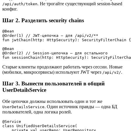
. Не трогайте существующий session-based
/api/auth/token
конфиг.
Шаг 2. Разделить security chains
@Bean

@Order(1) // JWT-цепочка — для /api/v2/**

fun jwtChain(http: HttpSecurity): SecurityFilterChain {
@Bean

@Order(2) // Session-цепочка — для остального

Старые клиенты продолжают работать через сессии. Новые
(мобилки, микросервисы) используют JWT через
.
/api/v2/
Шаг 3. Вынести пользователей в общий
UserDetailsService
Обе цепочки должны использовать один и тот же
. Один источник правды — одна БД
UserDetailsService
пользователей, одна логика ролей.
@Service

class UnifiedUserDetailsService(

    private val userRepo: UserRepository
