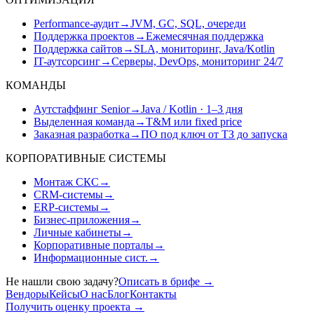
Performance-аудит
→
JVM, GC, SQL, очереди
Поддержка проектов
→
Ежемесячная поддержка
Поддержка сайтов
→
SLA, мониторинг, Java/Kotlin
IT-аутсорсинг
→
Серверы, DevOps, мониторинг 24/7
КОМАНДЫ
Аутстаффинг Senior
→
Java / Kotlin · 1–3 дня
Выделенная команда
→
T&M или fixed price
Заказная разработка
→
ПО под ключ от ТЗ до запуска
КОРПОРАТИВНЫЕ СИСТЕМЫ
Монтаж СКС
→
CRM-системы
→
ERP-системы
→
Бизнес-приложения
→
Личные кабинеты
→
Корпоративные порталы
→
Информационные сист.
→
Не нашли свою задачу?
Описать в брифе
→
Вендоры
Кейсы
О нас
Блог
Контакты
Получить оценку проекта
→