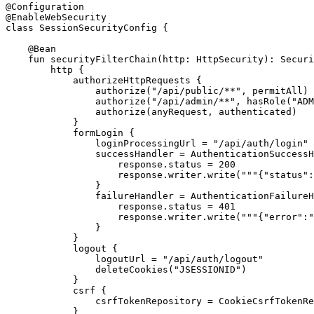
@Configuration

@EnableWebSecurity

class SessionSecurityConfig {

    @Bean

    fun securityFilterChain(http: HttpSecurity): Securi
        http {

            authorizeHttpRequests {

                authorize("/api/public/**", permitAll)

                authorize("/api/admin/**", hasRole("ADM
                authorize(anyRequest, authenticated)

            }

            formLogin {

                loginProcessingUrl = "/api/auth/login"

                successHandler = AuthenticationSuccessH
                    response.status = 200

                    response.writer.write("""{"status":
                }

                failureHandler = AuthenticationFailureH
                    response.status = 401

                    response.writer.write("""{"error":"
                }

            }

            logout {

                logoutUrl = "/api/auth/logout"

                deleteCookies("JSESSIONID")

            }

            csrf {

                csrfTokenRepository = CookieCsrfTokenRe
            }
