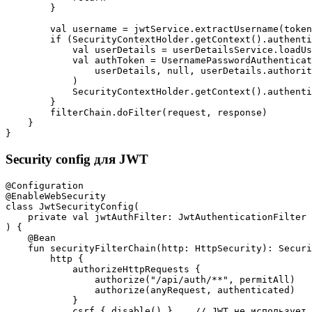
        }

        val username = jwtService.extractUsername(token
        if (SecurityContextHolder.getContext().authenti
            val userDetails = userDetailsService.loadUs
            val authToken = UsernamePasswordAuthenticat
                userDetails, null, userDetails.authorit
            )

            SecurityContextHolder.getContext().authenti
        }

        filterChain.doFilter(request, response)

    }

Security config для JWT
@Configuration

@EnableWebSecurity

class JwtSecurityConfig(

    private val jwtAuthFilter: JwtAuthenticationFilter

) {

    @Bean

    fun securityFilterChain(http: HttpSecurity): Securi
        http {

            authorizeHttpRequests {

                authorize("/api/auth/**", permitAll)

                authorize(anyRequest, authenticated)

            }

            csrf { disable() }    // JWT не использует 