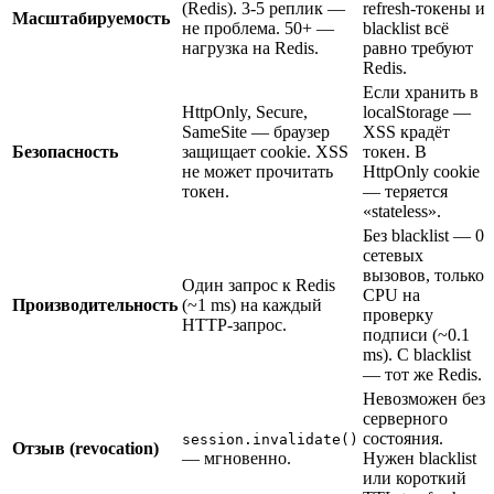
(Redis). 3-5 реплик —
refresh-токены и
Масштабируемость
не проблема. 50+ —
blacklist всё
нагрузка на Redis.
равно требуют
Redis.
Если хранить в
HttpOnly, Secure,
localStorage —
SameSite — браузер
XSS крадёт
Безопасность
защищает cookie. XSS
токен. В
не может прочитать
HttpOnly cookie
токен.
— теряется
«stateless».
Без blacklist — 0
сетевых
вызовов, только
Один запрос к Redis
CPU на
Производительность
(~1 ms) на каждый
проверку
HTTP-запрос.
подписи (~0.1
ms). С blacklist
— тот же Redis.
Невозможен без
серверного
состояния.
session.invalidate()
Отзыв (revocation)
— мгновенно.
Нужен blacklist
или короткий