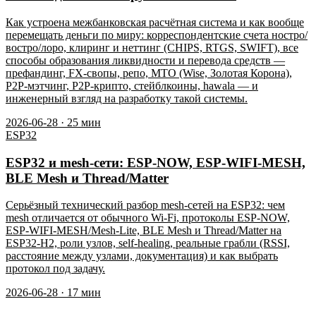
Как устроена межбанковская расчётная система и как вообще
перемещать деньги по миру: корреспондентские счета ностро/
востро/лоро, клиринг и неттинг (CHIPS, RTGS, SWIFT), все
способы образования ликвидности и перевода средств —
префандинг, FX-свопы, репо, MTO (Wise, Золотая Корона),
P2P-мэтчинг, P2P-крипто, стейблкоины, hawala — и
инженерный взгляд на разработку такой системы.
2026-06-28
·
25
мин
ESP32
ESP32 и mesh-сети: ESP-NOW, ESP-WIFI-MESH,
BLE Mesh и Thread/Matter
Серьёзный технический разбор mesh-сетей на ESP32: чем
mesh отличается от обычного Wi-Fi, протоколы ESP-NOW,
ESP-WIFI-MESH/Mesh-Lite, BLE Mesh и Thread/Matter на
ESP32-H2, роли узлов, self-healing, реальные грабли (RSSI,
расстояние между узлами, документация) и как выбрать
протокол под задачу.
2026-06-28
·
17
мин