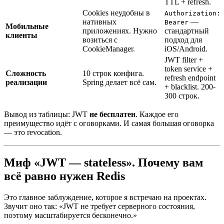
TTL + refresh.
Cookies неудобны в
Authorization:
нативных
—
Bearer
Мобильные
приложениях. Нужно
стандартный
клиенты
возиться с
подход для
CookieManager.
iOS/Android.
JWT filter +
token service +
Сложность
10 строк конфига.
refresh endpoint
реализации
Spring делает всё сам.
+ blacklist. 200-
300 строк.
Вывод из таблицы: JWT
не бесплатен
. Каждое его
преимущество идёт с оговорками. И самая большая оговорка
— это revocation.
Миф «JWT — stateless». Почему вам
всё равно нужен Redis
Это главное заблуждение, которое я встречаю на проектах.
Звучит оно так: «JWT не требует серверного состояния,
поэтому масштабируется бесконечно.»