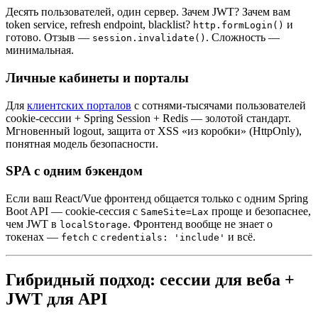
Десять пользователей, один сервер. Зачем JWT? Зачем вам
token service, refresh endpoint, blacklist?
и
http.formLogin()
готово. Отзыв —
. Сложность —
session.invalidate()
минимальная.
Личные кабинеты и порталы
Для
клиентских порталов
с сотнями-тысячами пользователей
cookie-сессии + Spring Session + Redis — золотой стандарт.
Мгновенный logout, защита от XSS «из коробки» (HttpOnly),
понятная модель безопасности.
SPA с одним бэкендом
Если ваш React/Vue фронтенд общается только с одним Spring
Boot API — cookie-сессия с
проще и безопаснее,
SameSite=Lax
чем JWT в
. Фронтенд вообще не знает о
localStorage
токенах —
с
и всё.
fetch
credentials: 'include'
Гибридный подход: сессии для веба +
JWT для API