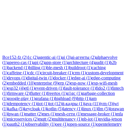
Тег:
ностро-лоро
Статьи по теме «ностро-лоро»: практические разборы, кейсы
и руководства инженеров Новаком — заказная разработка ПО
на Java/Kotlin для бизнеса.
Все
152-fz
(
2
)
1c
(
2
)
agentic-ai
(
1
)
ai
(
3
)
ai-агенты
(
2
)
alphaevolve
(
1
)
apereo-cas
(
1
)
api
(
2
)
app-store
(
1
)
architecture
(
4
)
audit
(
1
)
b2b
(
1
)
backend
(
1
)
billing
(
1
)
ble-mesh
(
1
)
buildroot
(
1
)
caching
(
1
)
caffeine
(
1
)
cdc
(
1
)
circuit-breaker
(
1
)
crm
(
1
)
custom-development
(
1
)
devops
(
1
)
digital-twin
(
1
)
docker
(
1
)
edge-ai
(
1
)
edge-computing
(
2
)
embedded
(
10
)
enterprise
(
9
)
erp
(
2
)
esp-now
(
1
)
esp-wifi-mesh
(
1
)
esp32
(
4
)
etl
(
1
)
event-driven
(
1
)
fault-tolerance
(
1
)
fido2
(
1
)
fintech
(
1
)
firmware
(
2
)
flutter
(
1
)
freertos
(
1
)
g1gc
(
1
)
garbage-collection
(
1
)
google-play
(
1
)
grafana
(
1
)
highload
(
9
)
http
(
1
)
iam
(
1
)
idempotency
(
1
)
iiot
(
1
)
iot
(
12
)
it-кадры
(
1
)
java
(
11
)
jvm
(
3
)
jwt
(
1
)
kafka
(
5
)
keycloak
(
1
)
kotlin
(
5
)
latency
(
1
)
linux
(
1
)
llm
(
5
)
lorawan
(
1
)
lpwan
(
1
)
matter
(
2
)
mes
(
1
)
mesh-сети
(
1
)
message-broker
(
1
)
mfa
(
1
)
microservices
(
2
)
mqtt
(
2
)
multitenancy
(
1
)
nb-iot
(
1
)
nvidia-jetson
(
1
)
oauth2
(
1
)
observability
(
1
)
oee
(
1
)
open-source
(
1
)
opentelemetry