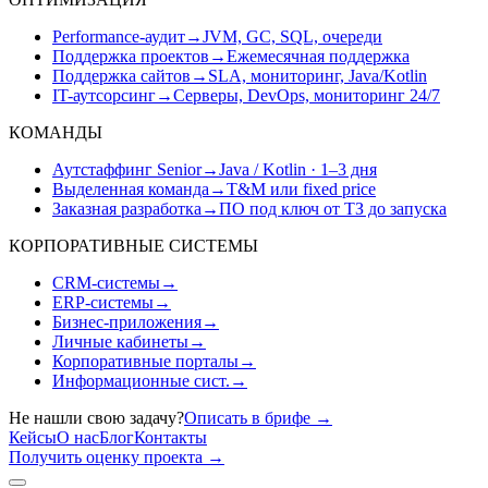
Performance-аудит
→
JVM, GC, SQL, очереди
Поддержка проектов
→
Ежемесячная поддержка
Поддержка сайтов
→
SLA, мониторинг, Java/Kotlin
IT-аутсорсинг
→
Серверы, DevOps, мониторинг 24/7
КОМАНДЫ
Аутстаффинг Senior
→
Java / Kotlin · 1–3 дня
Выделенная команда
→
T&M или fixed price
Заказная разработка
→
ПО под ключ от ТЗ до запуска
КОРПОРАТИВНЫЕ СИСТЕМЫ
CRM-системы
→
ERP-системы
→
Бизнес-приложения
→
Личные кабинеты
→
Корпоративные порталы
→
Информационные сист.
→
Не нашли свою задачу?
Описать в брифе
→
Кейсы
О нас
Блог
Контакты
Получить оценку проекта
→