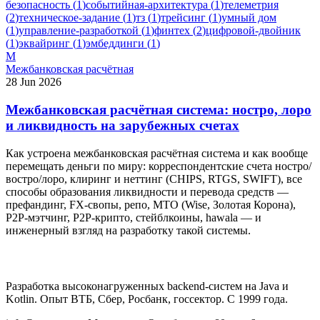
безопасность
(
1
)
событийная-архитектура
(
1
)
телеметрия
(
2
)
техническое-задание
(
1
)
тз
(
1
)
трейсинг
(
1
)
умный дом
(
1
)
управление-разработкой
(
1
)
финтех
(
2
)
цифровой-двойник
(
1
)
эквайринг
(
1
)
эмбеддинги
(
1
)
М
Межбанковская расчётная
28 Jun 2026
Межбанковская расчётная система: ностро, лоро
и ликвидность на зарубежных счетах
Как устроена межбанковская расчётная система и как вообще
перемещать деньги по миру: корреспондентские счета ностро/
востро/лоро, клиринг и неттинг (CHIPS, RTGS, SWIFT), все
способы образования ликвидности и перевода средств —
префандинг, FX-свопы, репо, MTO (Wise, Золотая Корона),
P2P-мэтчинг, P2P-крипто, стейблкоины, hawala — и
инженерный взгляд на разработку такой системы.
Разработка высоконагруженных backend-систем на Java и
Kotlin. Опыт ВТБ, Сбер, Росбанк, госсектор. С 1999 года.