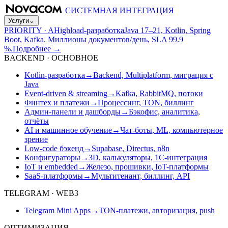
СИСТЕМНАЯ ИНТЕГРАЦИЯ
Услуги
⌄
PRIORITY · A
Highload-разработка
Java 17–21, Kotlin, Spring
Boot, Kafka. Миллионы документов/день, SLA 99.9
%.
Подробнее
→
BACKEND · ОСНОВНОЕ
Kotlin-разработка
→
Backend, Multiplatform, миграция с
Java
Event-driven & streaming
→
Kafka, RabbitMQ, потоки
Финтех и платежи
→
Процессинг, TON, биллинг
Админ-панели и дашборды
→
Бэкофис, аналитика,
отчёты
AI и машинное обучение
→
Чат-боты, ML, компьютерное
зрение
Low-code бэкенд
→
Supabase, Directus, n8n
Конфигураторы
→
3D, калькуляторы, 1С-интеграция
IoT и embedded
→
Железо, прошивки, IoT-платформы
SaaS-платформы
→
Мультитенант, биллинг, API
TELEGRAM · WEB3
Telegram Mini Apps
→
TON-платежи, авторизация, push
ОПТИМИЗАЦИЯ