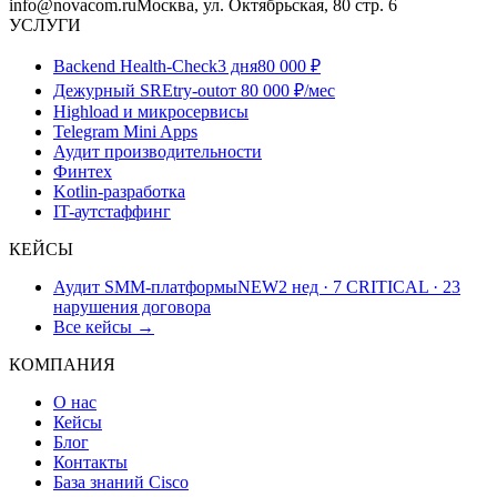
info@novacom.ru
Москва, ул. Октябрьская, 80 стр. 6
УСЛУГИ
Backend Health-Check
3 дня
80 000 ₽
Дежурный SRE
try-out
от 80 000 ₽/мес
Highload и микросервисы
Telegram Mini Apps
Аудит производительности
Финтех
Kotlin-разработка
IT-аутстаффинг
КЕЙСЫ
Аудит SMM-платформы
NEW
2 нед · 7 CRITICAL · 23
нарушения договора
Все кейсы →
КОМПАНИЯ
О нас
Кейсы
Блог
Контакты
База знаний Cisco