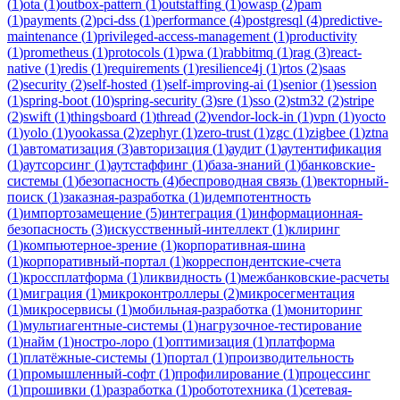
(
1
)
ota
(
1
)
outbox-pattern
(
1
)
outstaffing
(
1
)
owasp
(
2
)
pam
(
1
)
payments
(
2
)
pci-dss
(
1
)
performance
(
4
)
postgresql
(
4
)
predictive-
maintenance
(
1
)
privileged-access-management
(
1
)
productivity
(
1
)
prometheus
(
1
)
protocols
(
1
)
pwa
(
1
)
rabbitmq
(
1
)
rag
(
3
)
react-
native
(
1
)
redis
(
1
)
requirements
(
1
)
resilience4j
(
1
)
rtos
(
2
)
saas
(
2
)
security
(
2
)
self-hosted
(
1
)
self-improving-ai
(
1
)
senior
(
1
)
session
(
1
)
spring-boot
(
10
)
spring-security
(
3
)
sre
(
1
)
sso
(
2
)
stm32
(
2
)
stripe
(
2
)
swift
(
1
)
thingsboard
(
1
)
thread
(
2
)
vendor-lock-in
(
1
)
vpn
(
1
)
yocto
(
1
)
yolo
(
1
)
yookassa
(
2
)
zephyr
(
1
)
zero-trust
(
1
)
zgc
(
1
)
zigbee
(
1
)
ztna
(
1
)
автоматизация
(
3
)
авторизация
(
1
)
аудит
(
1
)
аутентификация
(
1
)
аутсорсинг
(
1
)
аутстаффинг
(
1
)
база-знаний
(
1
)
банковские-
системы
(
1
)
безопасность
(
4
)
беспроводная связь
(
1
)
векторный-
поиск
(
1
)
заказная-разработка
(
1
)
идемпотентность
(
1
)
импортозамещение
(
5
)
интеграция
(
1
)
информационная-
безопасность
(
3
)
искусственный-интеллект
(
1
)
клиринг
(
1
)
компьютерное-зрение
(
1
)
корпоративная-шина
(
1
)
корпоративный-портал
(
1
)
корреспондентские-счета
(
1
)
кроссплатформа
(
1
)
ликвидность
(
1
)
межбанковские-расчеты
(
1
)
миграция
(
1
)
микроконтроллеры
(
2
)
микросегментация
(
1
)
микросервисы
(
1
)
мобильная-разработка
(
1
)
мониторинг
(
1
)
мультиагентные-системы
(
1
)
нагрузочное-тестирование
(
1
)
найм
(
1
)
ностро-лоро
(
1
)
оптимизация
(
1
)
платформа
(
1
)
платёжные-системы
(
1
)
портал
(
1
)
производительность
(
1
)
промышленный-софт
(
1
)
профилирование
(
1
)
процессинг
(
1
)
прошивки
(
1
)
разработка
(
1
)
робототехника
(
1
)
сетевая-