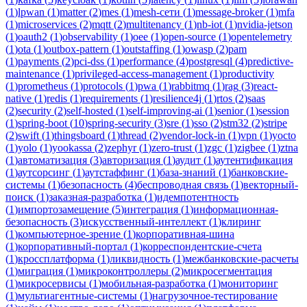
(
1
)
lpwan
(
1
)
matter
(
2
)
mes
(
1
)
mesh-сети
(
1
)
message-broker
(
1
)
mfa
(
1
)
microservices
(
2
)
mqtt
(
2
)
multitenancy
(
1
)
nb-iot
(
1
)
nvidia-jetson
(
1
)
oauth2
(
1
)
observability
(
1
)
oee
(
1
)
open-source
(
1
)
opentelemetry
(
1
)
ota
(
1
)
outbox-pattern
(
1
)
outstaffing
(
1
)
owasp
(
2
)
pam
(
1
)
payments
(
2
)
pci-dss
(
1
)
performance
(
4
)
postgresql
(
4
)
predictive-
maintenance
(
1
)
privileged-access-management
(
1
)
productivity
(
1
)
prometheus
(
1
)
protocols
(
1
)
pwa
(
1
)
rabbitmq
(
1
)
rag
(
3
)
react-
native
(
1
)
redis
(
1
)
requirements
(
1
)
resilience4j
(
1
)
rtos
(
2
)
saas
(
2
)
security
(
2
)
self-hosted
(
1
)
self-improving-ai
(
1
)
senior
(
1
)
session
(
1
)
spring-boot
(
10
)
spring-security
(
3
)
sre
(
1
)
sso
(
2
)
stm32
(
2
)
stripe
(
2
)
swift
(
1
)
thingsboard
(
1
)
thread
(
2
)
vendor-lock-in
(
1
)
vpn
(
1
)
yocto
(
1
)
yolo
(
1
)
yookassa
(
2
)
zephyr
(
1
)
zero-trust
(
1
)
zgc
(
1
)
zigbee
(
1
)
ztna
(
1
)
автоматизация
(
3
)
авторизация
(
1
)
аудит
(
1
)
аутентификация
(
1
)
аутсорсинг
(
1
)
аутстаффинг
(
1
)
база-знаний
(
1
)
банковские-
системы
(
1
)
безопасность
(
4
)
беспроводная связь
(
1
)
векторный-
поиск
(
1
)
заказная-разработка
(
1
)
идемпотентность
(
1
)
импортозамещение
(
5
)
интеграция
(
1
)
информационная-
безопасность
(
3
)
искусственный-интеллект
(
1
)
клиринг
(
1
)
компьютерное-зрение
(
1
)
корпоративная-шина
(
1
)
корпоративный-портал
(
1
)
корреспондентские-счета
(
1
)
кроссплатформа
(
1
)
ликвидность
(
1
)
межбанковские-расчеты
(
1
)
миграция
(
1
)
микроконтроллеры
(
2
)
микросегментация
(
1
)
микросервисы
(
1
)
мобильная-разработка
(
1
)
мониторинг
(
1
)
мультиагентные-системы
(
1
)
нагрузочное-тестирование