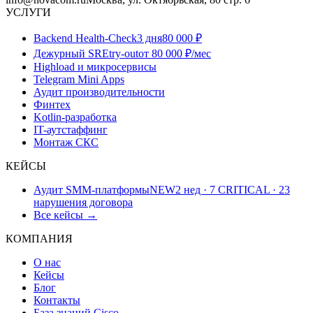
УСЛУГИ
Backend Health-Check
3 дня
80 000 ₽
Дежурный SRE
try-out
от 80 000 ₽/мес
Highload и микросервисы
Telegram Mini Apps
Аудит производительности
Финтех
Kotlin-разработка
IT-аутстаффинг
Монтаж СКС
КЕЙСЫ
Аудит SMM-платформы
NEW
2 нед · 7 CRITICAL · 23
нарушения договора
Все кейсы →
КОМПАНИЯ
О нас
Кейсы
Блог
Контакты
База знаний Cisco