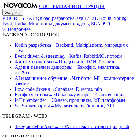
СИСТЕМНАЯ ИНТЕГРАЦИЯ
Услуги
⌄
PRIORITY · A
Highload-разработка
Java 17–21, Kotlin, Spring
Boot, Kafka. Миллионы документов/день, SLA 99.9
%.
Подробнее
→
BACKEND · ОСНОВНОЕ
Kotlin-разработка
→
Backend, Multiplatform, миграция с
Java
Event-driven & streaming
→
Kafka, RabbitMQ, потоки
Финтех и платежи
→
Процессинг, TON, биллинг
Админ-панели и дашборды
→
Бэкофис, аналитика,
отчёты
AI и машинное обучение
→
Чат-боты, ML, компьютерное
зрение
Low-code бэкенд
→
Supabase, Directus, n8n
Конфигураторы
→
3D, калькуляторы, 1С-интеграция
IoT и embedded
→
Железо, прошивки, IoT-платформы
SaaS-платформы
→
Мультитенант, биллинг, API
TELEGRAM · WEB3
Telegram Mini Apps
→
TON-платежи, авторизация, push
ОПТИМИЗАЦИЯ