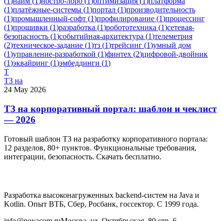
(
1
)
найм
(
1
)
ностро-лоро
(
1
)
оптимизация
(
1
)
платформа
(
1
)
платёжные-системы
(
1
)
портал
(
1
)
производительность
(
1
)
промышленный-софт
(
1
)
профилирование
(
1
)
процессинг
(
1
)
прошивки
(
1
)
разработка
(
1
)
робототехника
(
1
)
сетевая-
безопасность
(
1
)
событийная-архитектура
(
1
)
телеметрия
(
2
)
техническое-задание
(
1
)
тз
(
1
)
трейсинг
(
1
)
умный дом
(
1
)
управление-разработкой
(
1
)
финтех
(
2
)
цифровой-двойник
(
1
)
эквайринг
(
1
)
эмбеддинги
(
1
)
Т
ТЗ на
24 May 2026
ТЗ на корпоративный портал: шаблон и чеклист
— 2026
Готовый шаблон ТЗ на разработку корпоративного портала:
12 разделов, 80+ пунктов. Функциональные требования,
интеграции, безопасность. Скачать бесплатно.
Разработка высоконагруженных backend-систем на Java и
Kotlin. Опыт ВТБ, Сбер, Росбанк, госсектор. С 1999 года.
info@novacom.ru
Москва, ул. Октябрьская, 80 стр. 6