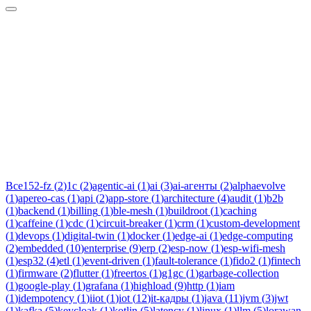
Тег:
техническое-
задание
Статьи по теме «техническое-задание»: практические разборы,
кейсы и руководства инженеров Новаком — заказная
разработка ПО на Java/Kotlin для бизнеса.
Все
152-fz
(
2
)
1c
(
2
)
agentic-ai
(
1
)
ai
(
3
)
ai-агенты
(
2
)
alphaevolve
(
1
)
apereo-cas
(
1
)
api
(
2
)
app-store
(
1
)
architecture
(
4
)
audit
(
1
)
b2b
(
1
)
backend
(
1
)
billing
(
1
)
ble-mesh
(
1
)
buildroot
(
1
)
caching
(
1
)
caffeine
(
1
)
cdc
(
1
)
circuit-breaker
(
1
)
crm
(
1
)
custom-development
(
1
)
devops
(
1
)
digital-twin
(
1
)
docker
(
1
)
edge-ai
(
1
)
edge-computing
(
2
)
embedded
(
10
)
enterprise
(
9
)
erp
(
2
)
esp-now
(
1
)
esp-wifi-mesh
(
1
)
esp32
(
4
)
etl
(
1
)
event-driven
(
1
)
fault-tolerance
(
1
)
fido2
(
1
)
fintech
(
1
)
firmware
(
2
)
flutter
(
1
)
freertos
(
1
)
g1gc
(
1
)
garbage-collection
(
1
)
google-play
(
1
)
grafana
(
1
)
highload
(
9
)
http
(
1
)
iam
(
1
)
idempotency
(
1
)
iiot
(
1
)
iot
(
12
)
it-кадры
(
1
)
java
(
11
)
jvm
(
3
)
jwt
(
1
)
kafka
(
5
)
keycloak
(
1
)
kotlin
(
5
)
latency
(
1
)
linux
(
1
)
llm
(
5
)
lorawan