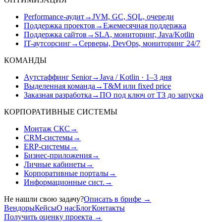
Performance-аудит
→
JVM, GC, SQL, очереди
Поддержка проектов
→
Ежемесячная поддержка
Поддержка сайтов
→
SLA, мониторинг, Java/Kotlin
IT-аутсорсинг
→
Серверы, DevOps, мониторинг 24/7
КОМАНДЫ
Аутстаффинг Senior
→
Java / Kotlin · 1–3 дня
Выделенная команда
→
T&M или fixed price
Заказная разработка
→
ПО под ключ от ТЗ до запуска
КОРПОРАТИВНЫЕ СИСТЕМЫ
Монтаж СКС
→
CRM-системы
→
ERP-системы
→
Бизнес-приложения
→
Личные кабинеты
→
Корпоративные порталы
→
Информационные сист.
→
Не нашли свою задачу?
Описать в брифе
→
Вендоры
Кейсы
О нас
Блог
Контакты
Получить оценку проекта
→