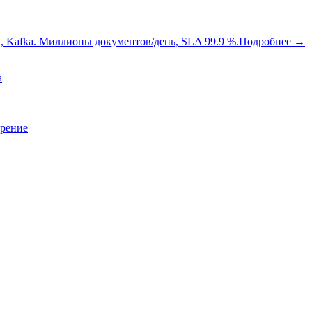
oot, Kafka. Миллионы документов/день, SLA 99.9 %.
Подробнее
→
a
зрение