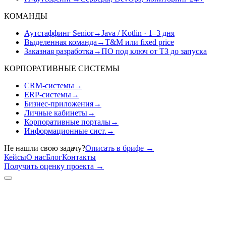
КОМАНДЫ
Аутстаффинг Senior
→
Java / Kotlin · 1–3 дня
Выделенная команда
→
T&M или fixed price
Заказная разработка
→
ПО под ключ от ТЗ до запуска
КОРПОРАТИВНЫЕ СИСТЕМЫ
CRM-системы
→
ERP-системы
→
Бизнес-приложения
→
Личные кабинеты
→
Корпоративные порталы
→
Информационные сист.
→
Не нашли свою задачу?
Описать в брифе
→
Кейсы
О нас
Блог
Контакты
Получить оценку проекта
→