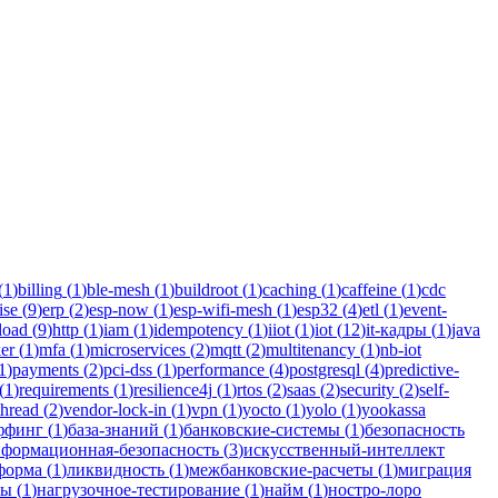
in для бизнеса.
(
1
)
billing
(
1
)
ble-mesh
(
1
)
buildroot
(
1
)
caching
(
1
)
caffeine
(
1
)
cdc
ise
(
9
)
erp
(
2
)
esp-now
(
1
)
esp-wifi-mesh
(
1
)
esp32
(
4
)
etl
(
1
)
event-
load
(
9
)
http
(
1
)
iam
(
1
)
idempotency
(
1
)
iiot
(
1
)
iot
(
12
)
it-кадры
(
1
)
java
er
(
1
)
mfa
(
1
)
microservices
(
2
)
mqtt
(
2
)
multitenancy
(
1
)
nb-iot
1
)
payments
(
2
)
pci-dss
(
1
)
performance
(
4
)
postgresql
(
4
)
predictive-
(
1
)
requirements
(
1
)
resilience4j
(
1
)
rtos
(
2
)
saas
(
2
)
security
(
2
)
self-
thread
(
2
)
vendor-lock-in
(
1
)
vpn
(
1
)
yocto
(
1
)
yolo
(
1
)
yookassa
ффинг
(
1
)
база-знаний
(
1
)
банковские-системы
(
1
)
безопасность
формационная-безопасность
(
3
)
искусственный-интеллект
форма
(
1
)
ликвидность
(
1
)
межбанковские-расчеты
(
1
)
миграция
мы
(
1
)
нагрузочное-тестирование
(
1
)
найм
(
1
)
ностро-лоро