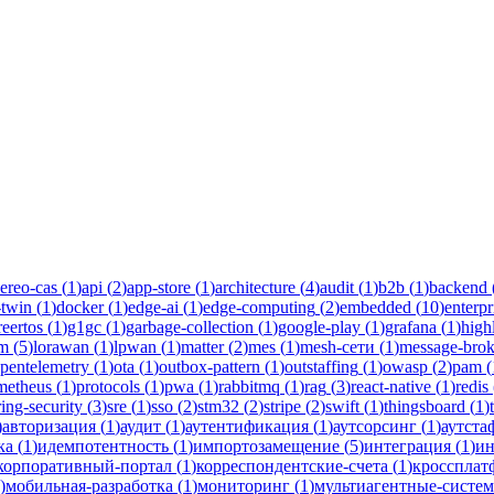
ee
одства инженеров Новаком — заказная разработка ПО на Java/Kotl
ereo-cas
(
1
)
api
(
2
)
app-store
(
1
)
architecture
(
4
)
audit
(
1
)
b2b
(
1
)
backend
-twin
(
1
)
docker
(
1
)
edge-ai
(
1
)
edge-computing
(
2
)
embedded
(
10
)
enterpr
reertos
(
1
)
g1gc
(
1
)
garbage-collection
(
1
)
google-play
(
1
)
grafana
(
1
)
high
lm
(
5
)
lorawan
(
1
)
lpwan
(
1
)
matter
(
2
)
mes
(
1
)
mesh-сети
(
1
)
message-brok
pentelemetry
(
1
)
ota
(
1
)
outbox-pattern
(
1
)
outstaffing
(
1
)
owasp
(
2
)
pam
(
metheus
(
1
)
protocols
(
1
)
pwa
(
1
)
rabbitmq
(
1
)
rag
(
3
)
react-native
(
1
)
redis
ring-security
(
3
)
sre
(
1
)
sso
(
2
)
stm32
(
2
)
stripe
(
2
)
swift
(
1
)
thingsboard
(
1
)
)
авторизация
(
1
)
аудит
(
1
)
аутентификация
(
1
)
аутсорсинг
(
1
)
аутста
ка
(
1
)
идемпотентность
(
1
)
импортозамещение
(
5
)
интеграция
(
1
)
ин
корпоративный-портал
(
1
)
корреспондентские-счета
(
1
)
кроссплат
)
мобильная-разработка
(
1
)
мониторинг
(
1
)
мультиагентные-систе