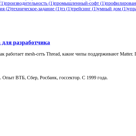
(
1
)
производительность
(
1
)
промышленный-софт
(
1
)
профилирова
ия
(
2
)
техническое-задание
(
1
)
тз
(
1
)
трейсинг
(
1
)
умный дом
(
1
)
упр
а для разработчика
 как работает mesh-сеть Thread, какие чипы поддерживают Matter
. Опыт ВТБ, Сбер, Росбанк, госсектор. С 1999 года.