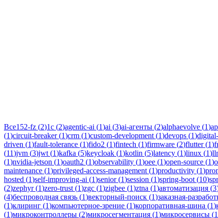
Тег:
zigb
Статьи по теме «zigbee»: практические разборы, кейсы и руков
Все
152-fz
(
2
)
1c
(
2
)
agentic-ai
(
1
)
ai
(
3
)
ai-агенты
(
2
)
alphaevolve
(
1
)
ap
(
1
)
circuit-breaker
(
1
)
crm
(
1
)
custom-development
(
1
)
devops
(
1
)
digital
driven
(
1
)
fault-tolerance
(
1
)
fido2
(
1
)
fintech
(
1
)
firmware
(
2
)
flutter
(
1
)
f
(
11
)
jvm
(
3
)
jwt
(
1
)
kafka
(
5
)
keycloak
(
1
)
kotlin
(
5
)
latency
(
1
)
linux
(
1
)
l
(
1
)
nvidia-jetson
(
1
)
oauth2
(
1
)
observability
(
1
)
oee
(
1
)
open-source
(
1
)
o
maintenance
(
1
)
privileged-access-management
(
1
)
productivity
(
1
)
pro
hosted
(
1
)
self-improving-ai
(
1
)
senior
(
1
)
session
(
1
)
spring-boot
(
10
)
sp
(
2
)
zephyr
(
1
)
zero-trust
(
1
)
zgc
(
1
)
zigbee
(
1
)
ztna
(
1
)
автоматизация
(
3
(
4
)
беспроводная связь
(
1
)
векторный-поиск
(
1
)
заказная-разработ
(
1
)
клиринг
(
1
)
компьютерное-зрение
(
1
)
корпоративная-шина
(
1
)
(
1
)
микроконтроллеры
(
2
)
микросегментация
(
1
)
микросервисы
(
1