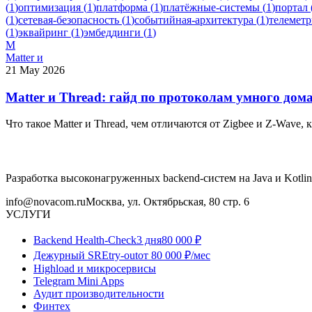
(
1
)
оптимизация
(
1
)
платформа
(
1
)
платёжные-системы
(
1
)
портал
(
1
)
сетевая-безопасность
(
1
)
событийная-архитектура
(
1
)
телеметр
(
1
)
эквайринг
(
1
)
эмбеддинги
(
1
)
M
Matter и
21 May 2026
Matter и Thread: гайд по протоколам умного дом
Что такое Matter и Thread, чем отличаются от Zigbee и Z-Wave,
Разработка высоконагруженных backend-систем на Java и Kotlin
info@novacom.ru
Москва, ул. Октябрьская, 80 стр. 6
УСЛУГИ
Backend Health-Check
3 дня
80 000 ₽
Дежурный SRE
try-out
от 80 000 ₽/мес
Highload и микросервисы
Telegram Mini Apps
Аудит производительности
Финтех