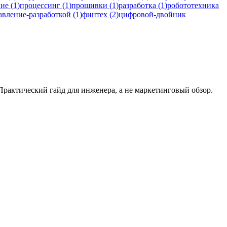
ние
(
1
)
процессинг
(
1
)
прошивки
(
1
)
разработка
(
1
)
робототехника
авление-разработкой
(
1
)
финтех
(
2
)
цифровой-двойник
. Практический гайд для инженера, а не маркетинговый обзор.