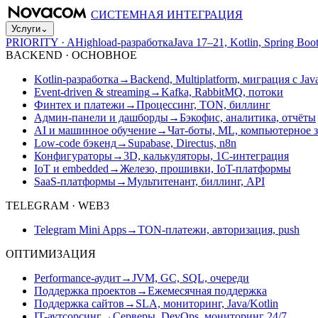
СИСТЕМНАЯ ИНТЕГРАЦИЯ
Услуги
⌄
PRIORITY · A
Highload-разработка
Java 17–21, Kotlin, Spring B
BACKEND · ОСНОВНОЕ
Kotlin-разработка
→
Backend, Multiplatform, миграция с Jav
Event-driven & streaming
→
Kafka, RabbitMQ, потоки
Финтех и платежи
→
Процессинг, TON, биллинг
Админ-панели и дашборды
→
Бэкофис, аналитика, отчёты
AI и машинное обучение
→
Чат-боты, ML, компьютерное 
Low-code бэкенд
→
Supabase, Directus, n8n
Конфигураторы
→
3D, калькуляторы, 1С-интеграция
IoT и embedded
→
Железо, прошивки, IoT-платформы
SaaS-платформы
→
Мультитенант, биллинг, API
TELEGRAM · WEB3
Telegram Mini Apps
→
TON-платежи, авторизация, push
ОПТИМИЗАЦИЯ
Performance-аудит
→
JVM, GC, SQL, очереди
Поддержка проектов
→
Ежемесячная поддержка
Поддержка сайтов
→
SLA, мониторинг, Java/Kotlin
IT-аутсорсинг
→
Серверы, DevOps, мониторинг 24/7