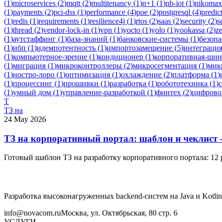
(
1
)
microservices
(
2
)
mqtt
(
2
)
multitenancy
(
1
)
n+1
(
1
)
nb-iot
(
1
)
nikomax
(
1
)
payments
(
2
)
pci-dss
(
1
)
performance
(
4
)
poe
(
2
)
postgresql
(
4
)
predic
(
1
)
redis
(
1
)
requirements
(
1
)
resilience4j
(
1
)
rtos
(
2
)
saas
(
2
)
security
(
2
)
s
(
1
)
thread
(
2
)
vendor-lock-in
(
1
)
vpn
(
1
)
yocto
(
1
)
yolo
(
1
)
yookassa
(
2
)
z
(
1
)
аутстаффинг
(
1
)
база-знаний
(
1
)
банковские-системы
(
1
)
безопа
(
1
)
ибп
(
1
)
идемпотентность
(
1
)
импортозамещение
(
5
)
интеграци
(
1
)
компьютерное-зрение
(
1
)
кондиционер
(
1
)
корпоративная-шин
(
1
)
миграция
(
1
)
микроконтроллеры
(
2
)
микросегментация
(
1
)
мик
(
1
)
ностро-лоро
(
1
)
оптимизация
(
1
)
охлаждение
(
2
)
платформа
(
1
)
(
1
)
процессинг
(
1
)
прошивки
(
1
)
разработка
(
1
)
робототехника
(
1
)
(
1
)
умный дом
(
1
)
управление-разработкой
(
1
)
финтех
(
2
)
цифрово
Т
ТЗ на
24 May 2026
ТЗ на корпоративный портал: шаблон и чеклист
Готовый шаблон ТЗ на разработку корпоративного портала: 12 
Разработка высоконагруженных backend-систем на Java и Kotlin
info@novacom.ru
Москва, ул. Октябрьская, 80 стр. 6
УСЛУГИ