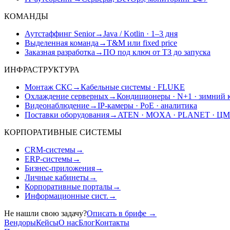
КОМАНДЫ
Аутстаффинг Senior
→
Java / Kotlin · 1–3 дня
Выделенная команда
→
T&M или fixed price
Заказная разработка
→
ПО под ключ от ТЗ до запуска
ИНФРАСТРУКТУРА
Монтаж СКС
→
Кабельные системы · FLUKE
Охлаждение серверных
→
Кондиционеры · N+1 · зимний 
Видеонаблюдение
→
IP-камеры · PoE · аналитика
Поставки оборудования
→
ATEN · MOXA · PLANET · Ц
КОРПОРАТИВНЫЕ СИСТЕМЫ
CRM-системы
→
ERP-системы
→
Бизнес-приложения
→
Личные кабинеты
→
Корпоративные порталы
→
Информационные сист.
→
Не нашли свою задачу?
Описать в брифе
→
Вендоры
Кейсы
О нас
Блог
Контакты