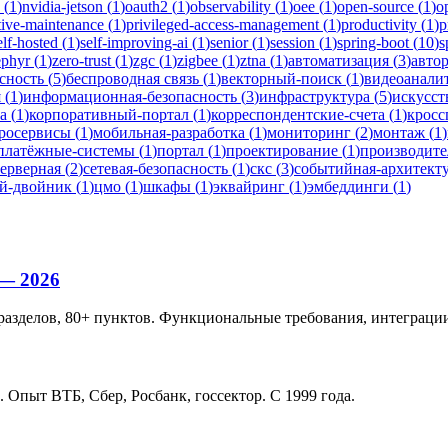
(
1
)
nvidia-jetson
(
1
)
oauth2
(
1
)
observability
(
1
)
oee
(
1
)
open-source
(
1
)
o
tive-maintenance
(
1
)
privileged-access-management
(
1
)
productivity
(
1
)
p
elf-hosted
(
1
)
self-improving-ai
(
1
)
senior
(
1
)
session
(
1
)
spring-boot
(
10
)
s
ephyr
(
1
)
zero-trust
(
1
)
zgc
(
1
)
zigbee
(
1
)
ztna
(
1
)
автоматизация
(
3
)
авто
сность
(
5
)
беспроводная связь
(
1
)
векторный-поиск
(
1
)
видеоанали
я
(
1
)
информационная-безопасность
(
3
)
инфраструктура
(
5
)
искусст
а
(
1
)
корпоративный-портал
(
1
)
корреспондентские-счета
(
1
)
кросс
росервисы
(
1
)
мобильная-разработка
(
1
)
мониторинг
(
2
)
монтаж
(
1
)
платёжные-системы
(
1
)
портал
(
1
)
проектирование
(
1
)
производите
серверная
(
2
)
сетевая-безопасность
(
1
)
скс
(
3
)
событийная-архитект
й-двойник
(
1
)
цмо
(
1
)
шкафы
(
1
)
эквайринг
(
1
)
эмбеддинги
(
1
)
 — 2026
разделов, 80+ пунктов. Функциональные требования, интеграции,
. Опыт ВТБ, Сбер, Росбанк, госсектор. С 1999 года.