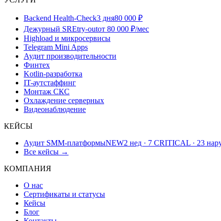
Backend Health-Check
3 дня
80 000 ₽
Дежурный SRE
try-out
от 80 000 ₽/мес
Highload и микросервисы
Telegram Mini Apps
Аудит производительности
Финтех
Kotlin-разработка
IT-аутстаффинг
Монтаж СКС
Охлаждение серверных
Видеонаблюдение
КЕЙСЫ
Аудит SMM-платформы
NEW
2 нед · 7 CRITICAL · 23 на
Все кейсы →
КОМПАНИЯ
О нас
Сертификаты и статусы
Кейсы
Блог
Контакты