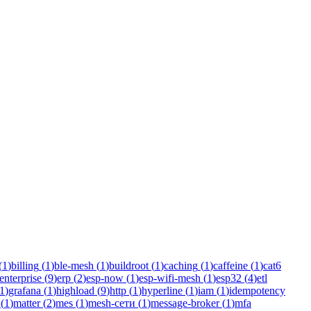
a/Kotlin для бизнеса.
(
1
)
billing
(
1
)
ble-mesh
(
1
)
buildroot
(
1
)
caching
(
1
)
caffeine
(
1
)
cat6
enterprise
(
9
)
erp
(
2
)
esp-now
(
1
)
esp-wifi-mesh
(
1
)
esp32
(
4
)
etl
1
)
grafana
(
1
)
highload
(
9
)
http
(
1
)
hyperline
(
1
)
iam
(
1
)
idempotency
(
1
)
matter
(
2
)
mes
(
1
)
mesh-сети
(
1
)
message-broker
(
1
)
mfa