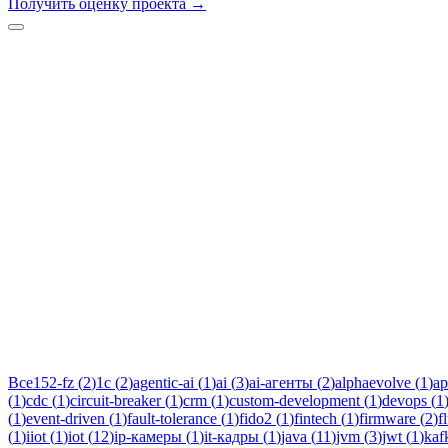
Получить оценку проекта
→
Тег:
req
Статьи по теме «requirements»: практические разборы, кейсы и
Все
152-fz
(
2
)
1c
(
2
)
agentic-ai
(
1
)
ai
(
3
)
ai-агенты
(
2
)
alphaevolve
(
1
)
ap
(
1
)
cdc
(
1
)
circuit-breaker
(
1
)
crm
(
1
)
custom-development
(
1
)
devops
(
1
(
1
)
event-driven
(
1
)
fault-tolerance
(
1
)
fido2
(
1
)
fintech
(
1
)
firmware
(
2
)
f
(
1
)
iiot
(
1
)
iot
(
12
)
ip-камеры
(
1
)
it-кадры
(
1
)
java
(
11
)
jvm
(
3
)
jwt
(
1
)
kaf