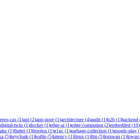
uirements
 руководства инженеров Новаком — заказная разработка ПО на Jav
ereo-cas
(
1
)
api
(
2
)
app-store
(
1
)
architecture
(
4
)
audit
(
1
)
b2b
(
1
)
backend
)
digital-twin
(
1
)
docker
(
1
)
edge-ai
(
1
)
edge-computing
(
2
)
embedded
(
10
)
luke
(
1
)
flutter
(
1
)
freertos
(
1
)
g1gc
(
1
)
garbage-collection
(
1
)
google-play
(
ka
(
5
)
keycloak
(
1
)
kotlin
(
5
)
latency
(
1
)
linux
(
1
)
llm
(
5
)
lorawan
(
1
)
lpwan