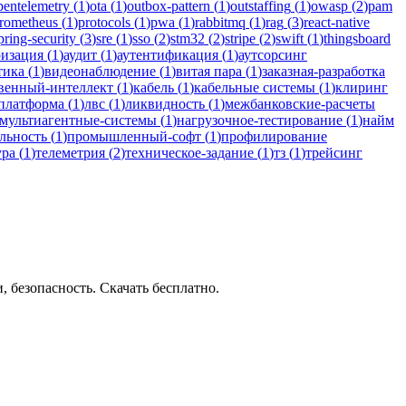
pentelemetry
(
1
)
ota
(
1
)
outbox-pattern
(
1
)
outstaffing
(
1
)
owasp
(
2
)
pam
rometheus
(
1
)
protocols
(
1
)
pwa
(
1
)
rabbitmq
(
1
)
rag
(
3
)
react-native
pring-security
(
3
)
sre
(
1
)
sso
(
2
)
stm32
(
2
)
stripe
(
2
)
swift
(
1
)
thingsboard
ризация
(
1
)
аудит
(
1
)
аутентификация
(
1
)
аутсорсинг
тика
(
1
)
видеонаблюдение
(
1
)
витая пара
(
1
)
заказная-разработка
венный-интеллект
(
1
)
кабель
(
1
)
кабельные системы
(
1
)
клиринг
платформа
(
1
)
лвс
(
1
)
ликвидность
(
1
)
межбанковские-расчеты
мультиагентные-системы
(
1
)
нагрузочное-тестирование
(
1
)
найм
льность
(
1
)
промышленный-софт
(
1
)
профилирование
ура
(
1
)
телеметрия
(
2
)
техническое-задание
(
1
)
тз
(
1
)
трейсинг
 безопасность. Скачать бесплатно.