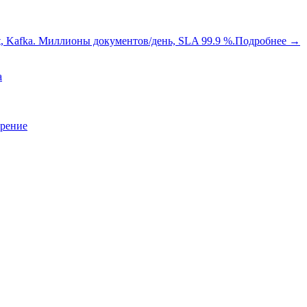
oot, Kafka. Миллионы документов/день, SLA 99.9 %.
Подробнее
→
a
зрение