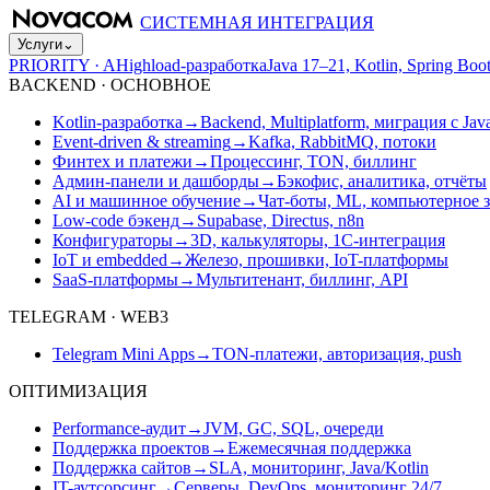
СИСТЕМНАЯ ИНТЕГРАЦИЯ
Услуги
⌄
PRIORITY · A
Highload-разработка
Java 17–21, Kotlin, Spring B
BACKEND · ОСНОВНОЕ
Kotlin-разработка
→
Backend, Multiplatform, миграция с Jav
Event-driven & streaming
→
Kafka, RabbitMQ, потоки
Финтех и платежи
→
Процессинг, TON, биллинг
Админ-панели и дашборды
→
Бэкофис, аналитика, отчёты
AI и машинное обучение
→
Чат-боты, ML, компьютерное 
Low-code бэкенд
→
Supabase, Directus, n8n
Конфигураторы
→
3D, калькуляторы, 1С-интеграция
IoT и embedded
→
Железо, прошивки, IoT-платформы
SaaS-платформы
→
Мультитенант, биллинг, API
TELEGRAM · WEB3
Telegram Mini Apps
→
TON-платежи, авторизация, push
ОПТИМИЗАЦИЯ
Performance-аудит
→
JVM, GC, SQL, очереди
Поддержка проектов
→
Ежемесячная поддержка
Поддержка сайтов
→
SLA, мониторинг, Java/Kotlin
IT-аутсорсинг
→
Серверы, DevOps, мониторинг 24/7