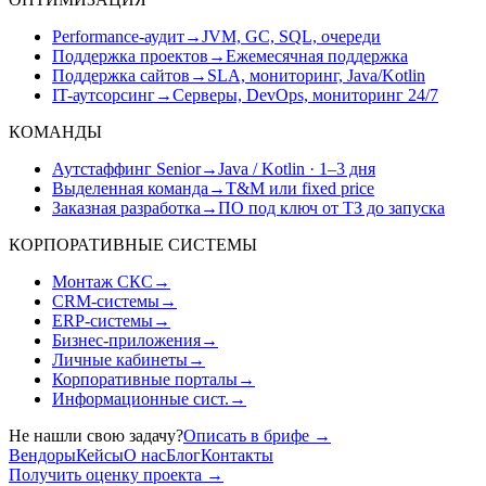
Performance-аудит
→
JVM, GC, SQL, очереди
Поддержка проектов
→
Ежемесячная поддержка
Поддержка сайтов
→
SLA, мониторинг, Java/Kotlin
IT-аутсорсинг
→
Серверы, DevOps, мониторинг 24/7
КОМАНДЫ
Аутстаффинг Senior
→
Java / Kotlin · 1–3 дня
Выделенная команда
→
T&M или fixed price
Заказная разработка
→
ПО под ключ от ТЗ до запуска
КОРПОРАТИВНЫЕ СИСТЕМЫ
Монтаж СКС
→
CRM-системы
→
ERP-системы
→
Бизнес-приложения
→
Личные кабинеты
→
Корпоративные порталы
→
Информационные сист.
→
Не нашли свою задачу?
Описать в брифе
→
Вендоры
Кейсы
О нас
Блог
Контакты
Получить оценку проекта
→