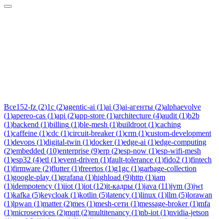
Тег:
prometheus
Статьи по теме «prometheus»: практические разборы, кейсы и
руководства инженеров Новаком — заказная разработка ПО
на Java/Kotlin для бизнеса.
Все
152-fz
(
2
)
1c
(
2
)
agentic-ai
(
1
)
ai
(
3
)
ai-агенты
(
2
)
alphaevolve
(
1
)
apereo-cas
(
1
)
api
(
2
)
app-store
(
1
)
architecture
(
4
)
audit
(
1
)
b2b
(
1
)
backend
(
1
)
billing
(
1
)
ble-mesh
(
1
)
buildroot
(
1
)
caching
(
1
)
caffeine
(
1
)
cdc
(
1
)
circuit-breaker
(
1
)
crm
(
1
)
custom-development
(
1
)
devops
(
1
)
digital-twin
(
1
)
docker
(
1
)
edge-ai
(
1
)
edge-computing
(
2
)
embedded
(
10
)
enterprise
(
9
)
erp
(
2
)
esp-now
(
1
)
esp-wifi-mesh
(
1
)
esp32
(
4
)
etl
(
1
)
event-driven
(
1
)
fault-tolerance
(
1
)
fido2
(
1
)
fintech
(
1
)
firmware
(
2
)
flutter
(
1
)
freertos
(
1
)
g1gc
(
1
)
garbage-collection
(
1
)
google-play
(
1
)
grafana
(
1
)
highload
(
9
)
http
(
1
)
iam
(
1
)
idempotency
(
1
)
iiot
(
1
)
iot
(
12
)
it-кадры
(
1
)
java
(
11
)
jvm
(
3
)
jwt
(
1
)
kafka
(
5
)
keycloak
(
1
)
kotlin
(
5
)
latency
(
1
)
linux
(
1
)
llm
(
5
)
lorawan
(
1
)
lpwan
(
1
)
matter
(
2
)
mes
(
1
)
mesh-сети
(
1
)
message-broker
(
1
)
mfa
(
1
)
microservices
(
2
)
mqtt
(
2
)
multitenancy
(
1
)
nb-iot
(
1
)
nvidia-jetson