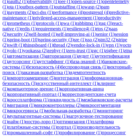
(
1
)
oauth2
(
1
)
observability
(
1
)
oee
(
1
)
open-source
(
1
)
opentelemetry
(
1
)
ota
(
1
)
outbox-pattern
(
1
)
outstaffing
(
1
)
owasp
(
2
)
pam
(
1
)
payments
(
2
)
pci-dss
(
1
)
performance
(
4
)
postgresql
(
4
)
predictive-
maintenance
(
1
)
privileged-access-management
(
1
)
productivity
(
1
)
prometheus
(
1
)
protocols
(
1
)
pwa
(
1
)
rabbitmq
(
1
)
rag
(
3
)
react-
native
(
1
)
redis
(
1
)
requirements
(
1
)
resilience4j
(
1
)
rtos
(
2
)
saas
(
2
)
security
(
2
)
self-hosted
(
1
)
self-improving-ai
(
1
)
senior
(
1
)
session
(
1
)
spring-boot
(
10
)
spring-security
(
3
)
sre
(
1
)
sso
(
2
)
stm32
(
2
)
stripe
(
2
)
swift
(
1
)
thingsboard
(
1
)
thread
(
2
)
vendor-lock-in
(
1
)
vpn
(
1
)
yocto
(
1
)
yolo
(
1
)
yookassa
(
2
)
zephyr
(
1
)
zero-trust
(
1
)
zgc
(
1
)
zigbee
(
1
)
ztna
(
1
)
автоматизация
(
3
)
авторизация
(
1
)
аудит
(
1
)
аутентификация
(
1
)
аутсорсинг
(
1
)
аутстаффинг
(
1
)
база-знаний
(
1
)
банковские-
системы
(
1
)
безопасность
(
4
)
беспроводная связь
(
1
)
векторный-
поиск
(
1
)
заказная-разработка
(
1
)
идемпотентность
(
1
)
импортозамещение
(
5
)
интеграция
(
1
)
информационная-
безопасность
(
3
)
искусственный-интеллект
(
1
)
клиринг
(
1
)
компьютерное-зрение
(
1
)
корпоративная-шина
(
1
)
корпоративный-портал
(
1
)
корреспондентские-счета
(
1
)
кроссплатформа
(
1
)
ликвидность
(
1
)
межбанковские-расчеты
(
1
)
миграция
(
1
)
микроконтроллеры
(
2
)
микросегментация
(
1
)
микросервисы
(
1
)
мобильная-разработка
(
1
)
мониторинг
(
1
)
мультиагентные-системы
(
1
)
нагрузочное-тестирование
(
1
)
найм
(
1
)
ностро-лоро
(
1
)
оптимизация
(
1
)
платформа
(
1
)
платёжные-системы
(
1
)
портал
(
1
)
производительность
(
1
)
промышленный-софт
(
1
)
профилирование
(
1
)
процессинг