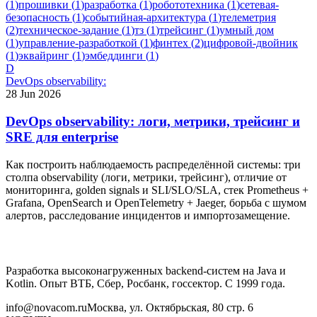
(
1
)
прошивки
(
1
)
разработка
(
1
)
робототехника
(
1
)
сетевая-
безопасность
(
1
)
событийная-архитектура
(
1
)
телеметрия
(
2
)
техническое-задание
(
1
)
тз
(
1
)
трейсинг
(
1
)
умный дом
(
1
)
управление-разработкой
(
1
)
финтех
(
2
)
цифровой-двойник
(
1
)
эквайринг
(
1
)
эмбеддинги
(
1
)
D
DevOps observability:
28 Jun 2026
DevOps observability: логи, метрики, трейсинг и
SRE для enterprise
Как построить наблюдаемость распределённой системы: три
столпа observability (логи, метрики, трейсинг), отличие от
мониторинга, golden signals и SLI/SLO/SLA, стек Prometheus +
Grafana, OpenSearch и OpenTelemetry + Jaeger, борьба с шумом
алертов, расследование инцидентов и импортозамещение.
Разработка высоконагруженных backend-систем на Java и
Kotlin. Опыт ВТБ, Сбер, Росбанк, госсектор. С 1999 года.
info@novacom.ru
Москва, ул. Октябрьская, 80 стр. 6