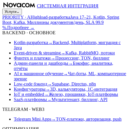
СИСТЕМНАЯ ИНТЕГРАЦИЯ
Услуги
⌄
PRIORITY · A
Highload-разработка
Java 17–21, Kotlin, Spring
Boot, Kafka. Миллионы документов/день, SLA 99.9
%.
Подробнее
→
BACKEND · ОСНОВНОЕ
Kotlin-разработка
→
Backend, Multiplatform, миграция с
Java
Event-driven & streaming
→
Kafka, RabbitMQ, потоки
Финтех и платежи
→
Процессинг, TON, биллинг
Админ-панели и дашборды
→
Бэкофис, аналитика,
отчёты
AI и машинное обучение
→
Чат-боты, ML, компьютерное
зрение
Low-code бэкенд
→
Supabase, Directus, n8n
Конфигураторы
→
3D, калькуляторы, 1С-интеграция
IoT и embedded
→
Железо, прошивки, IoT-платформы
SaaS-платформы
→
Мультитенант, биллинг, API
TELEGRAM · WEB3
Telegram Mini Apps
→
TON-платежи, авторизация, push
ОПТИМИЗАЦИЯ