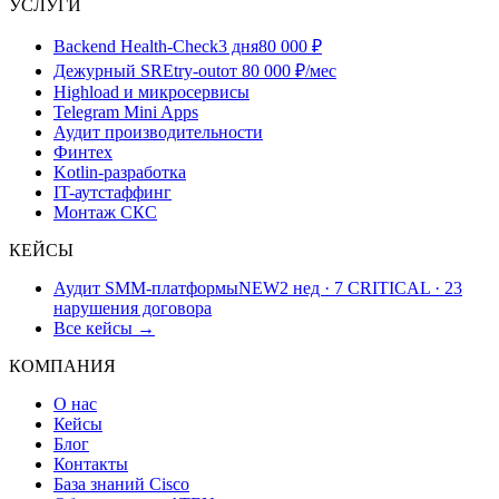
УСЛУГИ
Backend Health-Check
3 дня
80 000 ₽
Дежурный SRE
try-out
от 80 000 ₽/мес
Highload и микросервисы
Telegram Mini Apps
Аудит производительности
Финтех
Kotlin-разработка
IT-аутстаффинг
Монтаж СКС
КЕЙСЫ
Аудит SMM-платформы
NEW
2 нед · 7 CRITICAL · 23
нарушения договора
Все кейсы →
КОМПАНИЯ
О нас
Кейсы
Блог
Контакты
База знаний Cisco