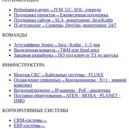
Performance-аудит
→
JVM, GC, SQL, очереди
Поддержка проектов
→
Ежемесячная поддержка
Поддержка сайтов
→
SLA, мониторинг, Java/Kotlin
IT-аутсорсинг
→
Серверы, DevOps, мониторинг 24/7
КОМАНДЫ
Аутстаффинг Senior
→
Java / Kotlin · 1–3 дня
Выделенная команда
→
T&M или fixed price
Заказная разработка
→
ПО под ключ от ТЗ до запуска
ИНФРАСТРУКТУРА
Монтаж СКС
→
Кабельные системы · FLUKE
Охлаждение серверных
→
Кондиционеры · N+1 · зимний
комплект
Видеонаблюдение
→
IP-камеры · PoE · аналитика
Поставки оборудования
→
ATEN · MOXA · PLANET ·
ЦМО
КОРПОРАТИВНЫЕ СИСТЕМЫ
CRM-системы
→
ERP-системы
→