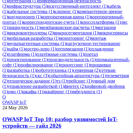
(
5
)
интеграция
(
1
)
информационная-безопасность
(
3
)
инфраструктура
(
5
)
искусственный-интеллект
(
1
)
кабель
(
1
)
кабельные системы
(
1
)
клиринг
(
1
)
компьютерное-зрение
(
1
)
кондиционер
(
1
)
корпоративная-шина
(
1
)
корпоративный-
портал
(
1
)
корреспондентские-счета
(
1
)
кроссплатформа
(
1
)
лвс
(
1
)
ликвидность
(
1
)
межбанковские-расчеты
(
1
)
миграция
(
1
)
микроконтроллеры
(
2
)
микросегментация
(
1
)
микросервисы
(
1
)
мобильная-разработка
(
1
)
мониторинг
(
2
)
монтаж
(
1
)
мультиагентные-системы
(
1
)
нагрузочное-тестирование
(
1
)
найм
(
1
)
ностро-лоро
(
1
)
оптимизация
(
1
)
охлаждение
(
2
)
платформа
(
1
)
платёжные-системы
(
1
)
портал
(
1
)
проектирование
(
1
)
производительность
(
1
)
промышленный-
софт
(
1
)
профилирование
(
1
)
процессинг
(
1
)
прошивки
(
1
)
разработка
(
1
)
робототехника
(
1
)
серверная
(
2
)
сетевая-
безопасность
(
1
)
скс
(
3
)
событийная-архитектура
(
1
)
телеметрия
(
2
)
техническое-задание
(
1
)
тз
(
1
)
трейсинг
(
1
)
умный дом
(
1
)
управление-разработкой
(
1
)
финтех
(
2
)
цифровой-двойник
(
1
)
цмо
(
1
)
шкафы
(
1
)
эквайринг
(
1
)
эмбеддинги
(
1
)
O
OWASP IoT
24 May 2026
OWASP IoT Top 10: разбор уязвимостей IoT-
устройств — гайд 2026