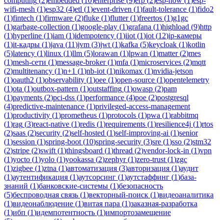
computing
(
2
)
embedded
(
10
)
enterprise
(
9
)
erp
(
2
)
esp-now
(
1
)
esp-
wifi-mesh
(
1
)
esp32
(
4
)
etl
(
1
)
event-driven
(
1
)
fault-tolerance
(
1
)
fido2
(
1
)
fintech
(
1
)
firmware
(
2
)
fluke
(
1
)
flutter
(
1
)
freertos
(
1
)
g1gc
(
1
)
garbage-collection
(
1
)
google-play
(
1
)
grafana
(
1
)
highload
(
9
)
http
(
1
)
hyperline
(
1
)
iam
(
1
)
idempotency
(
1
)
iiot
(
1
)
iot
(
12
)
ip-камеры
(
1
)
it-кадры
(
1
)
java
(
11
)
jvm
(
3
)
jwt
(
1
)
kafka
(
5
)
keycloak
(
1
)
kotlin
(
5
)
latency
(
1
)
linux
(
1
)
llm
(
5
)
lorawan
(
1
)
lpwan
(
1
)
matter
(
2
)
mes
(
1
)
mesh-сети
(
1
)
message-broker
(
1
)
mfa
(
1
)
microservices
(
2
)
mqtt
(
2
)
multitenancy
(
1
)
n+1
(
1
)
nb-iot
(
1
)
nikomax
(
1
)
nvidia-jetson
(
1
)
oauth2
(
1
)
observability
(
1
)
oee
(
1
)
open-source
(
1
)
opentelemetry
(
1
)
ota
(
1
)
outbox-pattern
(
1
)
outstaffing
(
1
)
owasp
(
2
)
pam
(
1
)
payments
(
2
)
pci-dss
(
1
)
performance
(
4
)
poe
(
2
)
postgresql
(
4
)
predictive-maintenance
(
1
)
privileged-access-management
(
1
)
productivity
(
1
)
prometheus
(
1
)
protocols
(
1
)
pwa
(
1
)
rabbitmq
(
1
)
rag
(
3
)
react-native
(
1
)
redis
(
1
)
requirements
(
1
)
resilience4j
(
1
)
rtos
(
2
)
saas
(
2
)
security
(
2
)
self-hosted
(
1
)
self-improving-ai
(
1
)
senior
(
1
)
session
(
1
)
spring-boot
(
10
)
spring-security
(
3
)
sre
(
1
)
sso
(
2
)
stm32
(
2
)
stripe
(
2
)
swift
(
1
)
thingsboard
(
1
)
thread
(
2
)
vendor-lock-in
(
1
)
vpn
(
1
)
yocto
(
1
)
yolo
(
1
)
yookassa
(
2
)
zephyr
(
1
)
zero-trust
(
1
)
zgc
(
1
)
zigbee
(
1
)
ztna
(
1
)
автоматизация
(
3
)
авторизация
(
1
)
аудит
(
1
)
аутентификация
(
1
)
аутсорсинг
(
1
)
аутстаффинг
(
1
)
база-
знаний
(
1
)
банковские-системы
(
1
)
безопасность
(
5
)
беспроводная связь
(
1
)
векторный-поиск
(
1
)
видеоаналитика
(
1
)
видеонаблюдение
(
1
)
витая пара
(
1
)
заказная-разработка
(
1
)
ибп
(
1
)
идемпотентность
(
1
)
импортозамещение