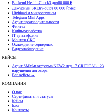
Backend Health-Check
3 дня
80 000 ₽
Дежурный SRE
try-out
от 80 000 ₽/мес
Highload и микросервисы
Telegram Mini Apps
Аудит производительности
Финтех
Kotlin-разработка
IT-аутстаффинг
Монтаж СКС
Охлаждение серверных
Видеонаблюдение
КЕЙСЫ
Аудит SMM-платформы
NEW
2 нед · 7 CRITICAL · 23
нарушения договора
Все кейсы →
КОМПАНИЯ
О нас
Сертификаты и статусы
Кейсы
Блог
Контакты