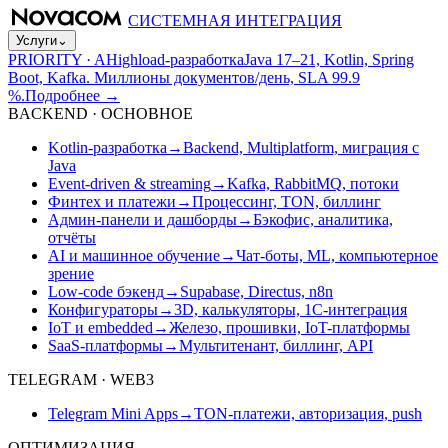
СИСТЕМНАЯ ИНТЕГРАЦИЯ
Услуги
⌄
PRIORITY · A
Highload-разработка
Java 17–21, Kotlin, Spring
Boot, Kafka. Миллионы документов/день, SLA 99.9
%.
Подробнее
→
BACKEND · ОСНОВНОЕ
Kotlin-разработка
→
Backend, Multiplatform, миграция с
Java
Event-driven & streaming
→
Kafka, RabbitMQ, потоки
Финтех и платежи
→
Процессинг, TON, биллинг
Админ-панели и дашборды
→
Бэкофис, аналитика,
отчёты
AI и машинное обучение
→
Чат-боты, ML, компьютерное
зрение
Low-code бэкенд
→
Supabase, Directus, n8n
Конфигураторы
→
3D, калькуляторы, 1С-интеграция
IoT и embedded
→
Железо, прошивки, IoT-платформы
SaaS-платформы
→
Мультитенант, биллинг, API
TELEGRAM · WEB3
Telegram Mini Apps
→
TON-платежи, авторизация, push
ОПТИМИЗАЦИЯ