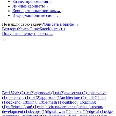
Бизнес-приложения
→
Личные кабинеты
→
Корпоративные порталы
→
Информационные сист.
→
Не нашли свою задачу?
Описать в брифе
→
Вендоры
Кейсы
О нас
Блог
Контакты
Получить оценку проекта
→
Тег:
security
Статьи по теме «security»: практические разборы, кейсы и
руководства инженеров Новаком — заказная разработка ПО
на Java/Kotlin для бизнеса.
Все
152-fz
(
2
)
1c
(
2
)
agentic-ai
(
1
)
ai
(
3
)
ai-агенты
(
2
)
alphaevolve
(
1
)
apereo-cas
(
1
)
api
(
2
)
app-store
(
1
)
architecture
(
4
)
audit
(
1
)
b2b
(
1
)
backend
(
1
)
billing
(
1
)
ble-mesh
(
1
)
buildroot
(
1
)
caching
(
1
)
caffeine
(
1
)
cat6
(
1
)
cdc
(
1
)
circuit-breaker
(
1
)
crm
(
1
)
custom-
development
(
1
)
devops
(
1
)
digital-twin
(
1
)
docker
(
1
)
edge-ai
(
1
)
edge-