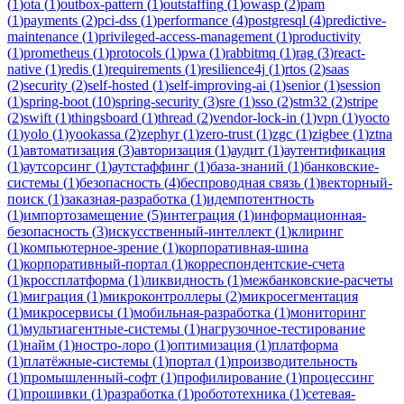
(
1
)
ota
(
1
)
outbox-pattern
(
1
)
outstaffing
(
1
)
owasp
(
2
)
pam
(
1
)
payments
(
2
)
pci-dss
(
1
)
performance
(
4
)
postgresql
(
4
)
predictive-
maintenance
(
1
)
privileged-access-management
(
1
)
productivity
(
1
)
prometheus
(
1
)
protocols
(
1
)
pwa
(
1
)
rabbitmq
(
1
)
rag
(
3
)
react-
native
(
1
)
redis
(
1
)
requirements
(
1
)
resilience4j
(
1
)
rtos
(
2
)
saas
(
2
)
security
(
2
)
self-hosted
(
1
)
self-improving-ai
(
1
)
senior
(
1
)
session
(
1
)
spring-boot
(
10
)
spring-security
(
3
)
sre
(
1
)
sso
(
2
)
stm32
(
2
)
stripe
(
2
)
swift
(
1
)
thingsboard
(
1
)
thread
(
2
)
vendor-lock-in
(
1
)
vpn
(
1
)
yocto
(
1
)
yolo
(
1
)
yookassa
(
2
)
zephyr
(
1
)
zero-trust
(
1
)
zgc
(
1
)
zigbee
(
1
)
ztna
(
1
)
автоматизация
(
3
)
авторизация
(
1
)
аудит
(
1
)
аутентификация
(
1
)
аутсорсинг
(
1
)
аутстаффинг
(
1
)
база-знаний
(
1
)
банковские-
системы
(
1
)
безопасность
(
4
)
беспроводная связь
(
1
)
векторный-
поиск
(
1
)
заказная-разработка
(
1
)
идемпотентность
(
1
)
импортозамещение
(
5
)
интеграция
(
1
)
информационная-
безопасность
(
3
)
искусственный-интеллект
(
1
)
клиринг
(
1
)
компьютерное-зрение
(
1
)
корпоративная-шина
(
1
)
корпоративный-портал
(
1
)
корреспондентские-счета
(
1
)
кроссплатформа
(
1
)
ликвидность
(
1
)
межбанковские-расчеты
(
1
)
миграция
(
1
)
микроконтроллеры
(
2
)
микросегментация
(
1
)
микросервисы
(
1
)
мобильная-разработка
(
1
)
мониторинг
(
1
)
мультиагентные-системы
(
1
)
нагрузочное-тестирование
(
1
)
найм
(
1
)
ностро-лоро
(
1
)
оптимизация
(
1
)
платформа
(
1
)
платёжные-системы
(
1
)
портал
(
1
)
производительность
(
1
)
промышленный-софт
(
1
)
профилирование
(
1
)
процессинг
(
1
)
прошивки
(
1
)
разработка
(
1
)
робототехника
(
1
)
сетевая-