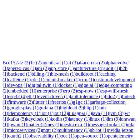
Тег:
тз
Статьи по теме «тз»: практические разборы, кейсы и
руководства инженеров Новаком — заказная разработка ПО
на Java/Kotlin для бизнеса.
Все
152-fz
(
2
)
1c
(
2
)
agentic-ai
(
1
)
ai
(
3
)
ai-агенты
(
2
)
alphaevolve
(
1
)
apereo-cas
(
1
)
api
(
2
)
app-store
(
1
)
architecture
(
4
)
audit
(
1
)
b2b
(
1
)
backend
(
1
)
billing
(
1
)
ble-mesh
(
1
)
buildroot
(
1
)
caching
(
1
)
caffeine
(
1
)
cdc
(
1
)
circuit-breaker
(
1
)
crm
(
1
)
custom-development
(
1
)
devops
(
1
)
digital-twin
(
1
)
docker
(
1
)
edge-ai
(
1
)
edge-computing
(
2
)
embedded
(
10
)
enterprise
(
9
)
erp
(
2
)
esp-now
(
1
)
esp-wifi-mesh
(
1
)
esp32
(
4
)
etl
(
1
)
event-driven
(
1
)
fault-tolerance
(
1
)
fido2
(
1
)
fintech
(
1
)
firmware
(
2
)
flutter
(
1
)
freertos
(
1
)
g1gc
(
1
)
garbage-collection
(
1
)
google-play
(
1
)
grafana
(
1
)
highload
(
9
)
http
(
1
)
iam
(
1
)
idempotency
(
1
)
iiot
(
1
)
iot
(
12
)
it-кадры
(
1
)
java
(
11
)
jvm
(
3
)
jwt
(
1
)
kafka
(
5
)
keycloak
(
1
)
kotlin
(
5
)
latency
(
1
)
linux
(
1
)
llm
(
5
)
lorawan
(
1
)
lpwan
(
1
)
matter
(
2
)
mes
(
1
)
mesh-сети
(
1
)
message-broker
(
1
)
mfa
(
1
)
microservices
(
2
)
mqtt
(
2
)
multitenancy
(
1
)
nb-iot
(
1
)
nvidia-jetson
(
1
)
oauth2
(
1
)
observability
(
1
)
oee
(
1
)
open-source
(
1
)
opentelemetry