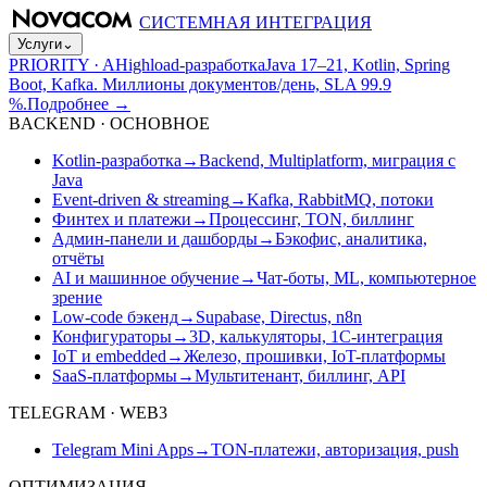
СИСТЕМНАЯ ИНТЕГРАЦИЯ
Услуги
⌄
PRIORITY · A
Highload-разработка
Java 17–21, Kotlin, Spring
Boot, Kafka. Миллионы документов/день, SLA 99.9
%.
Подробнее
→
BACKEND · ОСНОВНОЕ
Kotlin-разработка
→
Backend, Multiplatform, миграция с
Java
Event-driven & streaming
→
Kafka, RabbitMQ, потоки
Финтех и платежи
→
Процессинг, TON, биллинг
Админ-панели и дашборды
→
Бэкофис, аналитика,
отчёты
AI и машинное обучение
→
Чат-боты, ML, компьютерное
зрение
Low-code бэкенд
→
Supabase, Directus, n8n
Конфигураторы
→
3D, калькуляторы, 1С-интеграция
IoT и embedded
→
Железо, прошивки, IoT-платформы
SaaS-платформы
→
Мультитенант, биллинг, API
TELEGRAM · WEB3
Telegram Mini Apps
→
TON-платежи, авторизация, push
ОПТИМИЗАЦИЯ