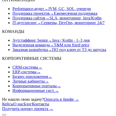
Performance-аудит
→
JVM, GC, SQL, очереди
Поддержка проектов
→
Ежемесячная поддержка
Поддержка сайтов
→
SLA, мониторинг, Java/Kotlin
IT-аутсорсинг
→
Серверы, DevOps, мониторинг 24/7
КОМАНДЫ
Аутстаффинг Senior
→
Java / Kotlin · 1–3 дня
Выделенная команда
→
T&M или fixed price
Заказная разработка
→
ПО под ключ от ТЗ до запуска
КОРПОРАТИВНЫЕ СИСТЕМЫ
CRM-системы
→
ERP-системы
→
Бизнес-приложения
→
Личные кабинеты
→
Корпоративные порталы
→
Информационные сист.
→
Не нашли свою задачу?
Описать в брифе
→
Кейсы
О нас
Блог
Контакты
Получить оценку проекта
→