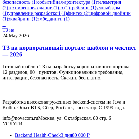
безопасность
(
1
)
событийная-архитектура
(
1
)
телеметрия
(
2
)
техническое-задание
(
1
)
тз
(
1
)
трейсинг
(
1
)
умный дом
(
1
)
управление-разработкой
(
1
)
финтех
(
2
)
цифровой-двойник
(
1
)
эквайринг
(
1
)
эмбеддинги
(
1
)
Т
ТЗ на
24 May 2026
ТЗ на корпоративный портал: шаблон и чеклист
— 2026
Готовый шаблон ТЗ на разработку корпоративного портала:
12 разделов, 80+ пунктов. Функциональные требования,
интеграции, безопасность. Скачать бесплатно.
Разработка высоконагруженных backend-систем на Java и
Kotlin. Опыт ВТБ, Сбер, Росбанк, госсектор. С 1999 года.
info@novacom.ru
Москва, ул. Октябрьская, 80 стр. 6
УСЛУГИ
Backend Health-Check
3 дня
80 000 ₽