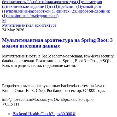
безопасность
(
1
)
событийная-архитектура
(
1
)
телеметрия
(
2
)
техническое-задание
(
1
)
тз
(
1
)
трейсинг
(
1
)
умный дом
(
1
)
управление-разработкой
(
1
)
финтех
(
2
)
цифровой-двойник
(
1
)
эквайринг
(
1
)
эмбеддинги
(
1
)
М
Мультитенантная архитектура
24 May 2026
Мультитенантная архитектура на Spring Boot: 3
модели изоляции данных
Мультитенантность в SaaS: schema-per-tenant, row-level security,
database-per-tenant. Реализация на Spring Boot 3 + PostgreSQL.
Код, миграции, тесты, подводные камни.
Разработка высоконагруженных backend-систем на Java и
Kotlin. Опыт ВТБ, Сбер, Росбанк, госсектор. С 1999 года.
info@novacom.ru
Москва, ул. Октябрьская, 80 стр. 6
УСЛУГИ
Backend Health-Check
3 дня
80 000 ₽