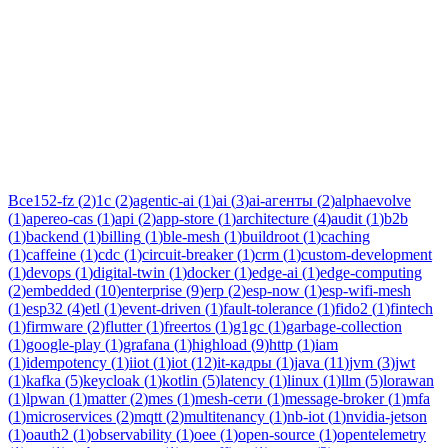
Тег:
multitenancy
Статьи по теме «multitenancy»: практические разборы, кейсы и
руководства инженеров Новаком — заказная разработка ПО
на Java/Kotlin для бизнеса.
Все
152-fz
(
2
)
1c
(
2
)
agentic-ai
(
1
)
ai
(
3
)
ai-агенты
(
2
)
alphaevolve
(
1
)
apereo-cas
(
1
)
api
(
2
)
app-store
(
1
)
architecture
(
4
)
audit
(
1
)
b2b
(
1
)
backend
(
1
)
billing
(
1
)
ble-mesh
(
1
)
buildroot
(
1
)
caching
(
1
)
caffeine
(
1
)
cdc
(
1
)
circuit-breaker
(
1
)
crm
(
1
)
custom-development
(
1
)
devops
(
1
)
digital-twin
(
1
)
docker
(
1
)
edge-ai
(
1
)
edge-computing
(
2
)
embedded
(
10
)
enterprise
(
9
)
erp
(
2
)
esp-now
(
1
)
esp-wifi-mesh
(
1
)
esp32
(
4
)
etl
(
1
)
event-driven
(
1
)
fault-tolerance
(
1
)
fido2
(
1
)
fintech
(
1
)
firmware
(
2
)
flutter
(
1
)
freertos
(
1
)
g1gc
(
1
)
garbage-collection
(
1
)
google-play
(
1
)
grafana
(
1
)
highload
(
9
)
http
(
1
)
iam
(
1
)
idempotency
(
1
)
iiot
(
1
)
iot
(
12
)
it-кадры
(
1
)
java
(
11
)
jvm
(
3
)
jwt
(
1
)
kafka
(
5
)
keycloak
(
1
)
kotlin
(
5
)
latency
(
1
)
linux
(
1
)
llm
(
5
)
lorawan
(
1
)
lpwan
(
1
)
matter
(
2
)
mes
(
1
)
mesh-сети
(
1
)
message-broker
(
1
)
mfa
(
1
)
microservices
(
2
)
mqtt
(
2
)
multitenancy
(
1
)
nb-iot
(
1
)
nvidia-jetson
(
1
)
oauth2
(
1
)
observability
(
1
)
oee
(
1
)
open-source
(
1
)
opentelemetry