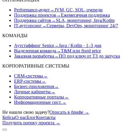
Performance-аудит
→
JVM, GC, SQL, очереди
Поддержка проектов
→
Ежемесячная поддержка
Поддержка сайтов
→
SLA, мониторинг, Java/Kotlin
IT-аутсорсинг
→
Серверы, DevOps, мониторинг 24/7
КОМАНДЫ
Аутстаффинг Senior
→
Java / Kotlin · 1–3 дня
Выделенная команда
→
T&M или fixed price
Заказная разработка
→
ПО под ключ от ТЗ до запуска
КОРПОРАТИВНЫЕ СИСТЕМЫ
CRM-системы
→
ERP-системы
→
Бизнес-приложения
→
Личные кабинеты
→
Корпоративные порталы
→
Информационные сист.
→
Не нашли свою задачу?
Описать в брифе
→
Кейсы
О нас
Блог
Контакты
Получить оценку проекта
→