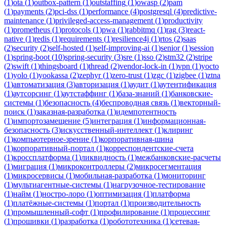
(
1
)
ota
(
1
)
outbox-pattern
(
1
)
outstaffing
(
1
)
owasp
(
2
)
pam
(
1
)
payments
(
2
)
pci-dss
(
1
)
performance
(
4
)
postgresql
(
4
)
predictive-
maintenance
(
1
)
privileged-access-management
(
1
)
productivity
(
1
)
prometheus
(
1
)
protocols
(
1
)
pwa
(
1
)
rabbitmq
(
1
)
rag
(
3
)
react-
native
(
1
)
redis
(
1
)
requirements
(
1
)
resilience4j
(
1
)
rtos
(
2
)
saas
(
2
)
security
(
2
)
self-hosted
(
1
)
self-improving-ai
(
1
)
senior
(
1
)
session
(
1
)
spring-boot
(
10
)
spring-security
(
3
)
sre
(
1
)
sso
(
2
)
stm32
(
2
)
stripe
(
2
)
swift
(
1
)
thingsboard
(
1
)
thread
(
2
)
vendor-lock-in
(
1
)
vpn
(
1
)
yocto
(
1
)
yolo
(
1
)
yookassa
(
2
)
zephyr
(
1
)
zero-trust
(
1
)
zgc
(
1
)
zigbee
(
1
)
ztna
(
1
)
автоматизация
(
3
)
авторизация
(
1
)
аудит
(
1
)
аутентификация
(
1
)
аутсорсинг
(
1
)
аутстаффинг
(
1
)
база-знаний
(
1
)
банковские-
системы
(
1
)
безопасность
(
4
)
беспроводная связь
(
1
)
векторный-
поиск
(
1
)
заказная-разработка
(
1
)
идемпотентность
(
1
)
импортозамещение
(
5
)
интеграция
(
1
)
информационная-
безопасность
(
3
)
искусственный-интеллект
(
1
)
клиринг
(
1
)
компьютерное-зрение
(
1
)
корпоративная-шина
(
1
)
корпоративный-портал
(
1
)
корреспондентские-счета
(
1
)
кроссплатформа
(
1
)
ликвидность
(
1
)
межбанковские-расчеты
(
1
)
миграция
(
1
)
микроконтроллеры
(
2
)
микросегментация
(
1
)
микросервисы
(
1
)
мобильная-разработка
(
1
)
мониторинг
(
1
)
мультиагентные-системы
(
1
)
нагрузочное-тестирование
(
1
)
найм
(
1
)
ностро-лоро
(
1
)
оптимизация
(
1
)
платформа
(
1
)
платёжные-системы
(
1
)
портал
(
1
)
производительность
(
1
)
промышленный-софт
(
1
)
профилирование
(
1
)
процессинг
(
1
)
прошивки
(
1
)
разработка
(
1
)
робототехника
(
1
)
сетевая-