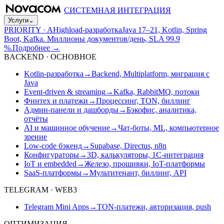
СИСТЕМНАЯ ИНТЕГРАЦИЯ
Услуги
⌄
PRIORITY · A
Highload-разработка
Java 17–21, Kotlin, Spring
Boot, Kafka. Миллионы документов/день, SLA 99.9
%.
Подробнее
→
BACKEND · ОСНОВНОЕ
Kotlin-разработка
→
Backend, Multiplatform, миграция с
Java
Event-driven & streaming
→
Kafka, RabbitMQ, потоки
Финтех и платежи
→
Процессинг, TON, биллинг
Админ-панели и дашборды
→
Бэкофис, аналитика,
отчёты
AI и машинное обучение
→
Чат-боты, ML, компьютерное
зрение
Low-code бэкенд
→
Supabase, Directus, n8n
Конфигураторы
→
3D, калькуляторы, 1С-интеграция
IoT и embedded
→
Железо, прошивки, IoT-платформы
SaaS-платформы
→
Мультитенант, биллинг, API
TELEGRAM · WEB3
Telegram Mini Apps
→
TON-платежи, авторизация, push
ОПТИМИЗАЦИЯ