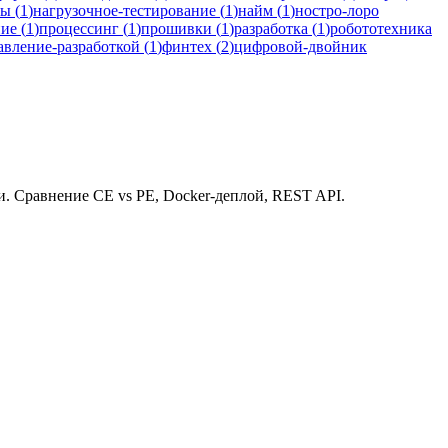
мы
(
1
)
нагрузочное-тестирование
(
1
)
найм
(
1
)
ностро-лоро
ние
(
1
)
процессинг
(
1
)
прошивки
(
1
)
разработка
(
1
)
робототехника
авление-разработкой
(
1
)
финтех
(
2
)
цифровой-двойник
и. Сравнение CE vs PE, Docker-деплой, REST API.