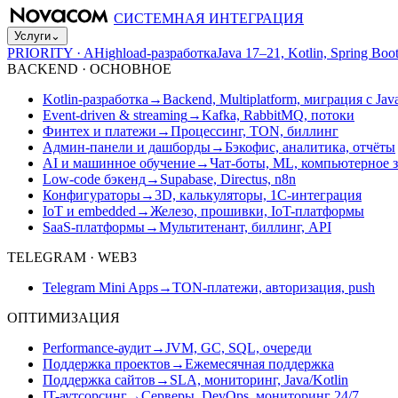
СИСТЕМНАЯ ИНТЕГРАЦИЯ
Услуги
⌄
PRIORITY · A
Highload-разработка
Java 17–21, Kotlin, Spring B
BACKEND · ОСНОВНОЕ
Kotlin-разработка
→
Backend, Multiplatform, миграция с Jav
Event-driven & streaming
→
Kafka, RabbitMQ, потоки
Финтех и платежи
→
Процессинг, TON, биллинг
Админ-панели и дашборды
→
Бэкофис, аналитика, отчёты
AI и машинное обучение
→
Чат-боты, ML, компьютерное 
Low-code бэкенд
→
Supabase, Directus, n8n
Конфигураторы
→
3D, калькуляторы, 1С-интеграция
IoT и embedded
→
Железо, прошивки, IoT-платформы
SaaS-платформы
→
Мультитенант, биллинг, API
TELEGRAM · WEB3
Telegram Mini Apps
→
TON-платежи, авторизация, push
ОПТИМИЗАЦИЯ
Performance-аудит
→
JVM, GC, SQL, очереди
Поддержка проектов
→
Ежемесячная поддержка
Поддержка сайтов
→
SLA, мониторинг, Java/Kotlin
IT-аутсорсинг
→
Серверы, DevOps, мониторинг 24/7