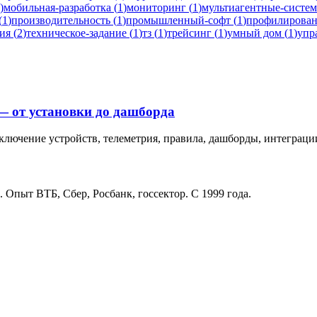
)
мобильная-разработка
(
1
)
мониторинг
(
1
)
мультиагентные-систе
(
1
)
производительность
(
1
)
промышленный-софт
(
1
)
профилирова
ия
(
2
)
техническое-задание
(
1
)
тз
(
1
)
трейсинг
(
1
)
умный дом
(
1
)
упр
— от установки до дашборда
дключение устройств, телеметрия, правила, дашборды, интеграци
. Опыт ВТБ, Сбер, Росбанк, госсектор. С 1999 года.