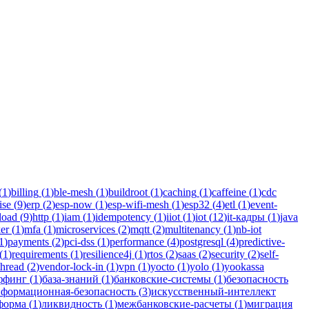
/Kotlin для бизнеса.
(
1
)
billing
(
1
)
ble-mesh
(
1
)
buildroot
(
1
)
caching
(
1
)
caffeine
(
1
)
cdc
ise
(
9
)
erp
(
2
)
esp-now
(
1
)
esp-wifi-mesh
(
1
)
esp32
(
4
)
etl
(
1
)
event-
load
(
9
)
http
(
1
)
iam
(
1
)
idempotency
(
1
)
iiot
(
1
)
iot
(
12
)
it-кадры
(
1
)
java
er
(
1
)
mfa
(
1
)
microservices
(
2
)
mqtt
(
2
)
multitenancy
(
1
)
nb-iot
1
)
payments
(
2
)
pci-dss
(
1
)
performance
(
4
)
postgresql
(
4
)
predictive-
(
1
)
requirements
(
1
)
resilience4j
(
1
)
rtos
(
2
)
saas
(
2
)
security
(
2
)
self-
thread
(
2
)
vendor-lock-in
(
1
)
vpn
(
1
)
yocto
(
1
)
yolo
(
1
)
yookassa
ффинг
(
1
)
база-знаний
(
1
)
банковские-системы
(
1
)
безопасность
формационная-безопасность
(
3
)
искусственный-интеллект
форма
(
1
)
ликвидность
(
1
)
межбанковские-расчеты
(
1
)
миграция