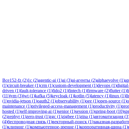
Тег:
thi
Статьи по теме «thingsboard»: практические разборы, кейсы и 
Все
152-fz
(
2
)
1c
(
2
)
agentic-ai
(
1
)
ai
(
3
)
ai-агенты
(
2
)
alphaevolve
(
1
)
ap
(
1
)
circuit-breaker
(
1
)
crm
(
1
)
custom-development
(
1
)
devops
(
1
)
digital
driven
(
1
)
fault-tolerance
(
1
)
fido2
(
1
)
fintech
(
1
)
firmware
(
2
)
flutter
(
1
)
f
(
11
)
jvm
(
3
)
jwt
(
1
)
kafka
(
5
)
keycloak
(
1
)
kotlin
(
5
)
latency
(
1
)
linux
(
1
)
l
(
1
)
nvidia-jetson
(
1
)
oauth2
(
1
)
observability
(
1
)
oee
(
1
)
open-source
(
1
)
o
maintenance
(
1
)
privileged-access-management
(
1
)
productivity
(
1
)
pro
hosted
(
1
)
self-improving-ai
(
1
)
senior
(
1
)
session
(
1
)
spring-boot
(
10
)
sp
(
2
)
zephyr
(
1
)
zero-trust
(
1
)
zgc
(
1
)
zigbee
(
1
)
ztna
(
1
)
автоматизация
(
3
(
4
)
беспроводная связь
(
1
)
векторный-поиск
(
1
)
заказная-разработ
(
1
)
клиринг
(
1
)
компьютерное-зрение
(
1
)
корпоративная-шина
(
1
)