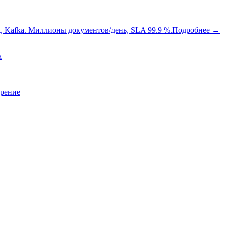
oot, Kafka. Миллионы документов/день, SLA 99.9 %.
Подробнее
→
a
зрение