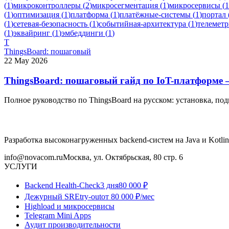
(
1
)
микроконтроллеры
(
2
)
микросегментация
(
1
)
микросервисы
(
1
(
1
)
оптимизация
(
1
)
платформа
(
1
)
платёжные-системы
(
1
)
портал
(
1
)
сетевая-безопасность
(
1
)
событийная-архитектура
(
1
)
телеметр
(
1
)
эквайринг
(
1
)
эмбеддинги
(
1
)
T
ThingsBoard: пошаговый
22 May 2026
ThingsBoard: пошаговый гайд по IoT-платформе 
Полное руководство по ThingsBoard на русском: установка, по
Разработка высоконагруженных backend-систем на Java и Kotlin
info@novacom.ru
Москва, ул. Октябрьская, 80 стр. 6
УСЛУГИ
Backend Health-Check
3 дня
80 000 ₽
Дежурный SRE
try-out
от 80 000 ₽/мес
Highload и микросервисы
Telegram Mini Apps
Аудит производительности