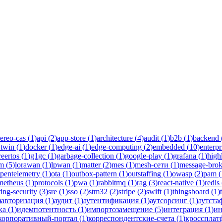
ngsboard
руководства инженеров Новаком — заказная разработка ПО на Java
ereo-cas
(
1
)
api
(
2
)
app-store
(
1
)
architecture
(
4
)
audit
(
1
)
b2b
(
1
)
backend
-twin
(
1
)
docker
(
1
)
edge-ai
(
1
)
edge-computing
(
2
)
embedded
(
10
)
enterpr
reertos
(
1
)
g1gc
(
1
)
garbage-collection
(
1
)
google-play
(
1
)
grafana
(
1
)
high
lm
(
5
)
lorawan
(
1
)
lpwan
(
1
)
matter
(
2
)
mes
(
1
)
mesh-сети
(
1
)
message-brok
pentelemetry
(
1
)
ota
(
1
)
outbox-pattern
(
1
)
outstaffing
(
1
)
owasp
(
2
)
pam
(
metheus
(
1
)
protocols
(
1
)
pwa
(
1
)
rabbitmq
(
1
)
rag
(
3
)
react-native
(
1
)
redis
ring-security
(
3
)
sre
(
1
)
sso
(
2
)
stm32
(
2
)
stripe
(
2
)
swift
(
1
)
thingsboard
(
1
)
)
авторизация
(
1
)
аудит
(
1
)
аутентификация
(
1
)
аутсорсинг
(
1
)
аутста
ка
(
1
)
идемпотентность
(
1
)
импортозамещение
(
5
)
интеграция
(
1
)
ин
корпоративный-портал
(
1
)
корреспондентские-счета
(
1
)
кроссплат