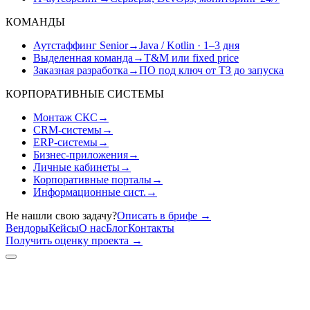
КОМАНДЫ
Аутстаффинг Senior
→
Java / Kotlin · 1–3 дня
Выделенная команда
→
T&M или fixed price
Заказная разработка
→
ПО под ключ от ТЗ до запуска
КОРПОРАТИВНЫЕ СИСТЕМЫ
Монтаж СКС
→
CRM-системы
→
ERP-системы
→
Бизнес-приложения
→
Личные кабинеты
→
Корпоративные порталы
→
Информационные сист.
→
Не нашли свою задачу?
Описать в брифе
→
Вендоры
Кейсы
О нас
Блог
Контакты
Получить оценку проекта
→